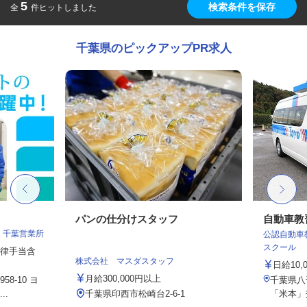
5
検索条件を保存
全
件ヒットしました
千葉県のピックアップPR求人
パンの仕分けスタッフ
自動車教
 千葉営業所
公認自動車
スクール
一律手当含
株式会社 マスダスタッフ
日給10,
月給300,000円以上
8-10 ヨ
千葉県八
..
千葉県印西市松崎台2-6-1
「米本」