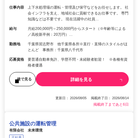
仕事内容
上下水処理場の運転・管理及び保守などをお任せします。 社
会インフラを支え、地域社会に貢献できるお仕事です。 専門
知識などは不要です。 現在活躍中の社員…
給与
月給200,000円～250,000円からスタート（※年齢等による
／高校新卒例：20万円）…
勤務地
千葉県習志野市 他千葉県各所※直行・直帰のスタイルがほ
とんど 事務所：千葉県八千代市
応募資格
要普通自動車免許、学歴不問・未経験者歓迎！ ※各種有資
格者優遇
詳細を見る
後で見る
更新日： 2026/08/05 掲載終了日： 2026/08/14
掲載終了まであと6日
公共施設の運転管理
有限会社 未来環境
正社員