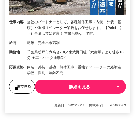
仕事内容
当社のパートナーとして、各種解体工事（内装・外装・基
礎）や重機オペレーター業務をお任せします。 【Point！】
・仕事量は常に豊富！ 営業活動なしで問…
給与
報酬 完全出来高制
勤務地
千葉県松戸市六高台2-8／東武野田線「六実駅」より徒歩13
分 ★車・バイク通勤OK
応募資格
内装・外装・基礎・解体工事・重機オペレーターの経験者
学歴・性別・年齢不問
詳細を見る
後で見る
更新日： 2026/06/11 掲載終了日： 2026/09/09
1