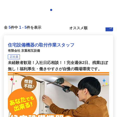
5
1
-
5
全
件中
件を表示
住宅設備機器の取付作業スタッフ
有限会社 京葉相互設備
正社員
未経験者歓迎！入社日応相談！！完全週休2日、残業ほぼ
無し！福利厚生・働きやすさが自慢の職場環境です。