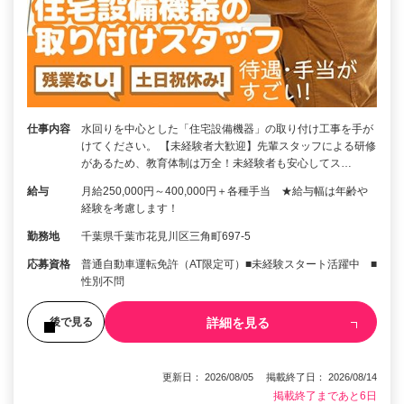
仕事内容
水回りを中心とした「住宅設備機器」の取り付け工事を手が
けてください。 【未経験者大歓迎】先輩スタッフによる研修
があるため、教育体制は万全！未経験者も安心してス…
給与
月給250,000円～400,000円＋各種手当 ★給与幅は年齢や
経験を考慮します！
勤務地
千葉県千葉市花見川区三角町697-5
応募資格
普通自動車運転免許（AT限定可）■未経験スタート活躍中 ■
性別不問
詳細を見る
後で見る
更新日： 2026/08/05 掲載終了日： 2026/08/14
掲載終了まであと6日