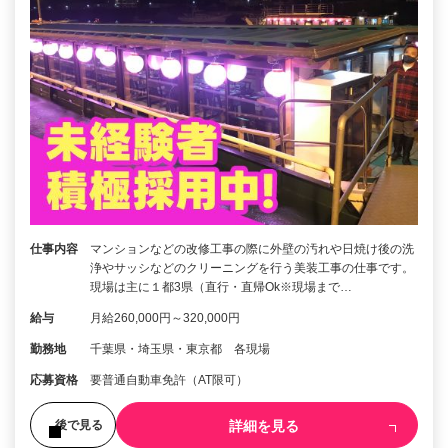
仕事内容
マンションなどの改修工事の際に外壁の汚れや日焼け後の洗
浄やサッシなどのクリーニングを行う美装工事の仕事です。
現場は主に１都3県（直行・直帰Ok※現場まで…
給与
月給260,000円～320,000円
勤務地
千葉県・埼玉県・東京都 各現場
応募資格
要普通自動車免許（AT限可）
詳細を見る
後で見る