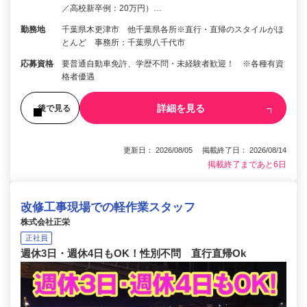
／高校新卒例：20万円）…
勤務地
千葉県木更津市 他千葉県各所※直行・直帰のスタイルがほ
とんど 事務所：千葉県八千代市
応募資格
要普通自動車免許、学歴不問・未経験者歓迎！ ※各種有資
格者優遇
詳細を見る
後で見る
更新日： 2026/08/05 掲載終了日： 2026/08/14
掲載終了まであと6日
改修工事現場での軽作業スタッフ
株式会社正栄
正社員
週休3日・週休4日もOK！性別不問 直行直帰Ok