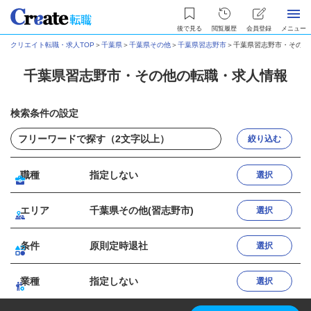
後で見る
閲覧履歴
会員登録
メニュー
クリエイト転職・求人TOP
＞
千葉県
＞
千葉県その他
＞
千葉県習志野市
＞
千葉県習志野市・その他
千葉県習志野市・その他の転職・求人情報
検索条件の設定
絞り込む
職種
指定しない
選択
エリア
千葉県その他(習志野市)
選択
条件
原則定時退社
選択
業種
指定しない
選択