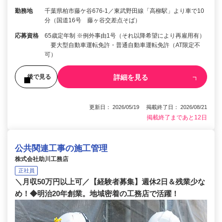
勤務地
千葉県柏市藤ケ谷676-1／東武野田線「高柳駅」より車で10
分（国道16号 藤ヶ谷交差点そば）
応募資格
65歳定年制 ※例外事由1号（それ以降希望により再雇用有）
要大型自動車運転免許・普通自動車運転免許（AT限定不
可）
詳細を見る
後で見る
更新日： 2026/05/19 掲載終了日： 2026/08/21
掲載終了まであと12日
公共関連工事の施工管理
株式会社助川工務店
正社員
＼月収50万円以上可／【経験者募集】週休2日＆残業少な
め！◆明治20年創業。地域密着の工務店で活躍！