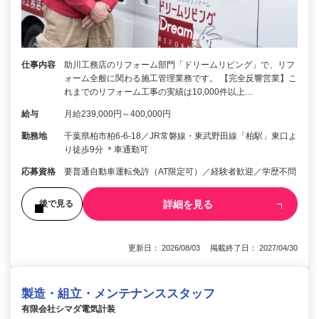
仕事内容
助川工務店のリフォーム部門「ドリームリビング」で、リフ
ォーム全般に関わる施工管理業務です。 【完全反響営業】こ
れまでのリフォーム工事の実績は10,000件以上…
給与
月給239,000円～400,000円
勤務地
千葉県柏市柏6-6-18／JR常磐線・東武野田線「柏駅」東口よ
り徒歩9分 ＊車通勤可
応募資格
要普通自動車運転免許（AT限定可）／経験者歓迎／学歴不問
詳細を見る
後で見る
更新日： 2026/08/03 掲載終了日： 2027/04/30
製造・組立・メンテナンススタッフ
有限会社シマダ電気計装