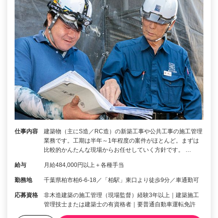
仕事内容
建築物（主にS造／RC造）の新築工事や公共工事の施工管理
業務です。工期は半年～1年程度の案件がほとんど。まずは
比較的かんたんな現場からお任せしていく方針です。 …
給与
月給484,000円以上＋各種手当
勤務地
千葉県柏市柏6-6-18／「柏駅」東口より徒歩9分／車通勤可
応募資格
非木造建築の施工管理（現場監督）経験3年以上｜建築施工
管理技士または建築士の有資格者｜要普通自動車運転免許