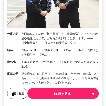
仕事内容
今回募集するのは【機械警備】と【警備輸送】。あなたの希
望や適性に応じて、どちらかの部署に配属します。 ――
《機械警備》―― 個人宅や商業施設、学校、一…
給与
月給206,800円～月給241,200円（大卒以上232,000円以上）
＋各種手当 《★…
勤務地
千葉県内各エリアでの勤務 （千葉県内いずれかの事業所へ
配属）
応募資格
要普通免許（AT限定可）／60歳未満（定年が60歳の為）／
高卒以上（※労働基準法等法令の規定により） ※普通免許を
お持ちでない方は入社までの取得でOK！
詳細を見る
後で見る