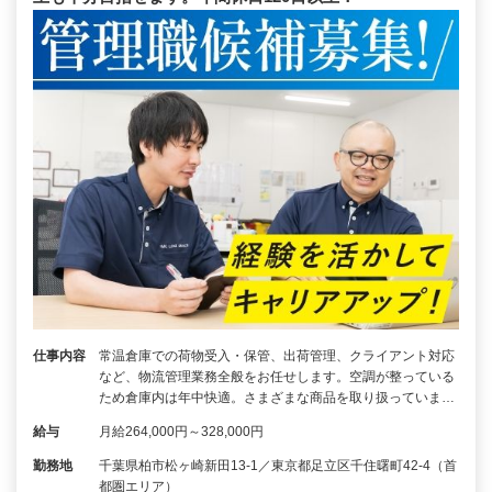
仕事内容
常温倉庫での荷物受入・保管、出荷管理、クライアント対応
など、物流管理業務全般をお任せします。空調が整っている
ため倉庫内は年中快適。さまざまな商品を取り扱っていま…
給与
月給264,000円～328,000円
勤務地
千葉県柏市松ヶ崎新田13-1／東京都足立区千住曙町42-4（首
都圏エリア）