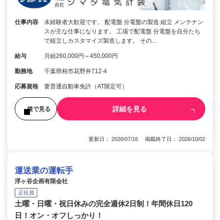
仕事内容
未経験者大歓迎です。 配電盤 分電盤の製造 組立 メンテナン
スが主な仕事になります。 工場で配電盤 分電盤を自分たち
で組立しカスタマイズ製造します。 その…
給与
月給260,000円～450,000円
勤務地
千葉県柏市花野井712-4
応募資格
要普通自動車免許（AT限定可）
詳細を見る
後で見る
更新日： 2026/07/16 掲載終了日： 2026/10/02
運送業の運転手
浮ヶ谷企画有限会社
正社員
土曜・日曜・祝日休みの完全週休2日制！年間休日120
日！オン・オフしっかり！