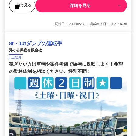
詳細を見る
後で見る
更新日： 2026/05/08 掲載終了日： 2027/04/30
8t・10tダンプの運転手
浮ヶ谷興産有限会社
正社員
稼ぎたい方は車輛や案件考慮で給与に反映します！希望
の勤務体制を相談ください。性別不問！