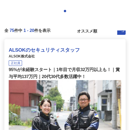
75
1
-
20
全
件中
件を表示
ALSOKのセキュリティスタッフ
ALSOK株式会社
正社員
95%が未経験スタート｜1年目で月収32万円以上も！｜賞
与平均137万円｜20代30代多数活躍中！