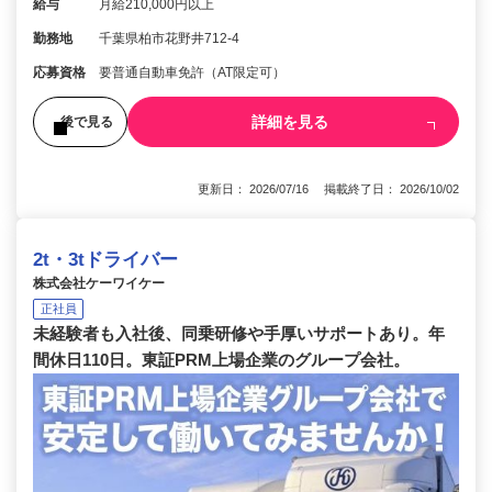
給与
月給210,000円以上
勤務地
千葉県柏市花野井712-4
応募資格
要普通自動車免許（AT限定可）
詳細を見る
後で見る
更新日： 2026/07/16 掲載終了日： 2026/10/02
2t・3tドライバー
株式会社ケーワイケー
正社員
未経験者も入社後、同乗研修や手厚いサポートあり。年
間休日110日。東証PRM上場企業のグループ会社。