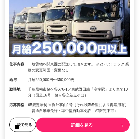
仕事内容
一般貨物を関東圏に配送して頂きます。 ※2t・3tトラック 業
務の変更範囲：変更なし
給与
月給250,000円〜350,000円
勤務地
千葉県柏市藤ケ谷676-1／東武野田線「高柳駅」より車で10
分（国道16号 藤ヶ谷交差点そば）
応募資格
65歳定年制 ※例外事由1号（それ以降希望により再雇用有）
普通自動車免許・準中型自動車免許（AT限定不可）
詳細を見る
後で見る