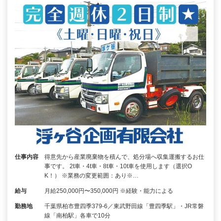
仕事内容
得意先から産業廃棄物を積んで、処分場へ収集運搬するお仕
事です。 2t車・4t車・8t車・10t車を使用します（選択O
K！） ※業務の変更範囲：あり※…
給与
月給250,000円〜350,000円 ※経験・能力による
勤務地
千葉県柏市豊四季379-6／東武野田線「豊四季駅」・JR常磐
線「南柏駅」各車で10分