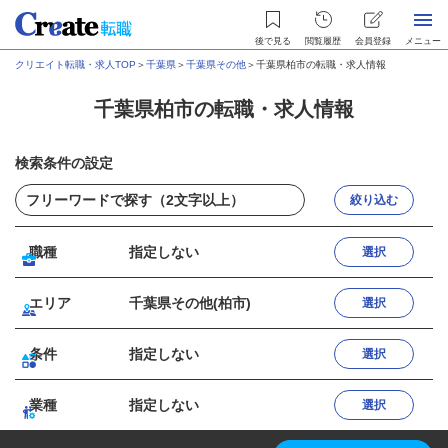
後で見る
閲覧履歴
会員登録
メニュー
クリエイト転職・求人TOP
＞
千葉県
＞
千葉県その他
＞
千葉県柏市の転職・求人情報
千葉県柏市の転職・求人情報
検索条件の設定
絞り込む
職種
指定しない
選択
エリア
千葉県その他(柏市)
選択
条件
指定しない
選択
業種
指定しない
選択