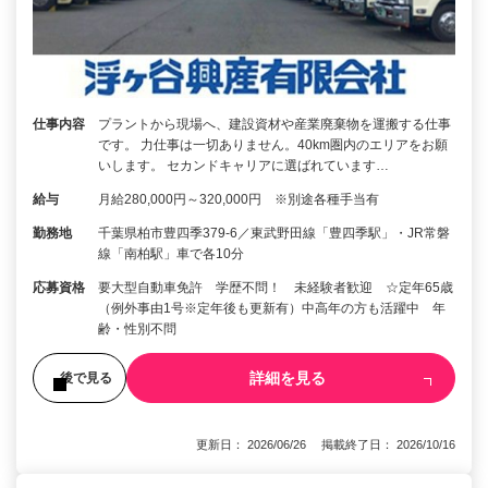
仕事内容
プラントから現場へ、建設資材や産業廃棄物を運搬する仕事
です。 力仕事は一切ありません。40km圏内のエリアをお願
いします。 セカンドキャリアに選ばれています…
給与
月給280,000円～320,000円 ※別途各種手当有
勤務地
千葉県柏市豊四季379-6／東武野田線「豊四季駅」・JR常磐
線「南柏駅」車で各10分
応募資格
要大型自動車免許 学歴不問！ 未経験者歓迎 ☆定年65歳
（例外事由1号※定年後も更新有）中高年の方も活躍中 年
齢・性別不問
詳細を見る
後で見る
更新日： 2026/06/26 掲載終了日： 2026/10/16