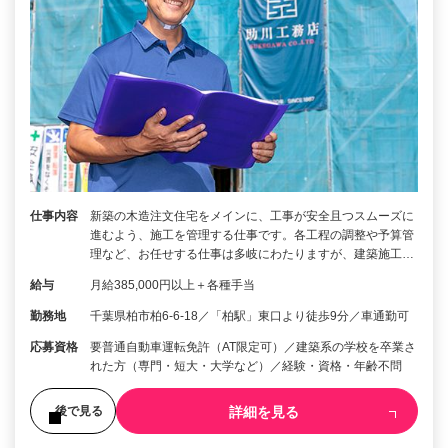
仕事内容
新築の木造注文住宅をメインに、工事が安全且つスムーズに
進むよう、施工を管理する仕事です。各工程の調整や予算管
理など、お任せする仕事は多岐にわたりますが、建築施工…
給与
月給385,000円以上＋各種手当
勤務地
千葉県柏市柏6-6-18／「柏駅」東口より徒歩9分／車通勤可
応募資格
要普通自動車運転免許（AT限定可）／建築系の学校を卒業さ
れた方（専門・短大・大学など）／経験・資格・年齢不問
詳細を見る
後で見る