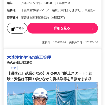
給与
月給223,725円～300,000円＋各種手当
勤務地
千葉県柏市柏6-6-18／「柏駅」東口より徒歩9分／車通勤可
応募資格
要普通自動車運転免許（AT限定可）
詳細を見る
後で見る
更新日： 2026/05/08 掲載終了日： 2027/04/30
木造注文住宅の施工管理
株式会社助川工務店
正社員
【週休2日×残業少なめ】月収40万円以上スタート！経
験・資格は不問！学びながら資格取得を目指せます◎