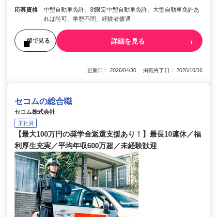
応募資格
中型自動車免許、8t限定中型自動車免許、大型自動車免許あ
れば尚可、学歴不問、経験者優遇
詳細を見る
後で見る
更新日： 2026/04/30 掲載終了日： 2026/10/16
セコムの総合職
セコム株式会社
正社員
【最大100万円の奨学金返還支援あり！】最長10連休／福
利厚生充実／平均年収600万超／未経験歓迎