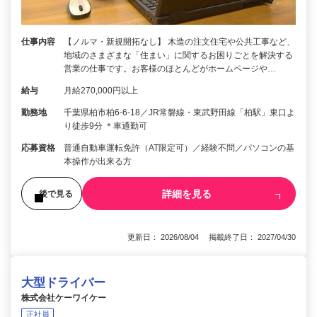
仕事内容
【ノルマ・新規開拓なし】 木造の注文住宅や公共工事など、
地域のさまざまな「住まい」に関するお困りごとを解決する
営業の仕事です。お客様のほとんどがホームページや…
給与
月給270,000円以上
勤務地
千葉県柏市柏6-6-18／JR常磐線・東武野田線「柏駅」東口よ
り徒歩9分 ＊車通勤可
応募資格
普通自動車運転免許（AT限定可）／経験不問／パソコンの基
本操作が出来る方
詳細を見る
後で見る
更新日： 2026/08/04 掲載終了日： 2027/04/30
大型ドライバー
株式会社ケーワイケー
正社員