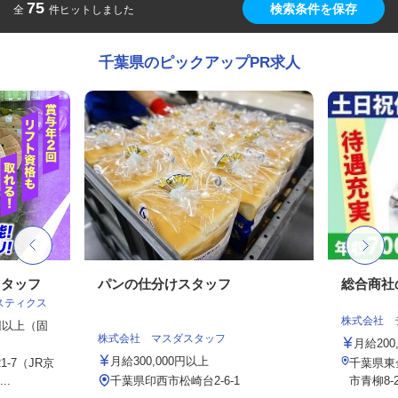
75
検索条件を保存
全
件ヒットしました
千葉県のピックアップPR求人
スタッフ
パンの仕分けスタッフ
総合商社
スティクス
株式会社 
0円以上（固
株式会社 マスダスタッフ
月給200,
月給300,000円以上
-7（JR京
千葉県東
..
千葉県印西市松崎台2-6-1
市青柳8-2