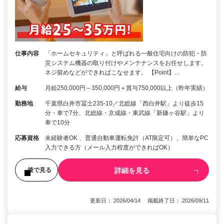
仕事内容
「ホームセキュリティ」と呼ばれる一般住宅向けの防犯・防
災システム機器の取り付けやメンテナンスをお任せします。
ネジ留めなどができればこなせます。 【Point】…
給与
月給250,000円～350,000円＋賞与750,000以上（昨年実績）
勤務地
千葉県白井市冨士235-10／北総線「西白井駅」より徒歩15
分・車で7分、北総線・京成線・東武線「新鎌ヶ谷駅」より
車で10分
応募資格
未経験者OK 、普通自動車運転免許（AT限定可）、簡単なPC
入力できる方（メール入力程度ができればOK）
詳細を見る
後で見る
更新日： 2026/04/14 掲載終了日： 2026/09/11