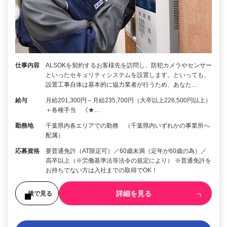
仕事内容
ALSOKを契約するお客様先を訪問し、防犯カメラやセンサー
といったセキュリティシステムを設置します。といっても、
設置工事自体は基本的に協力業者が行うため、あなた…
給与
月給201,300円～月給235,700円（大卒以上226,500円以上）
＋各種手当 《★…
勤務地
千葉県内各エリアでの勤務 （千葉県内いずれかの事業所へ
配属）
応募資格
要普通免許（AT限定可）／60歳未満（定年が60歳の為）／
高卒以上（※労働基準法等法令の規定により） ※普通免許を
お持ちでない方は入社までの取得でOK！
詳細を見る
後で見る