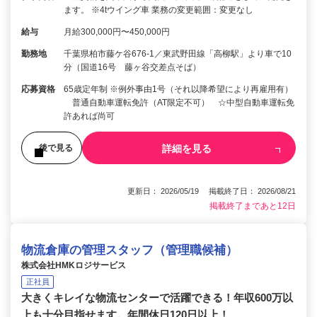
ます。 ※4tウイング車 業務の変更範囲：変更なし
給与
月給300,000円〜450,000円
勤務地
千葉県柏市藤ケ谷676-1／東武野田線「高柳駅」より車で10
分（国道16号 藤ヶ谷交差点そば）
応募資格
65歳定年制 ※例外事由1号（それ以降希望により再雇用有）
普通自動車運転免許（AT限定不可） ☆中型自動車運転免
許あれば尚可
詳細を見る
後で見る
更新日： 2026/05/19 掲載終了日： 2026/08/21
掲載終了まであと12日
物流倉庫の管理スタッフ（管理職候補）
株式会社HMKロジサービス
正社員
大きくキレイな物流センターで活躍できる！年収600万以
上も十分目指せます。年間休日120日以上！