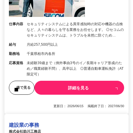
仕事内容
セキュリティシステムによる異常感知時の対応や機器の点検
など、人々の暮らしを守る業務をお任せします。 ◎セコムの
セキュリティシステムは、トラブルを未然に防ぐため…
給与
月給257,500円以上
勤務地
千葉県柏市内各所
応募資格
未経験39歳まで（例外事由3号のイ／長期キャリア形成のた
め／職業経験不問）、高卒以上 ◎普通自動車運転免許（AT
限定可）
詳細を見る
後で見る
更新日： 2026/06/15 掲載終了日： 2027/06/30
建設業の事務
株式会社助川工務店