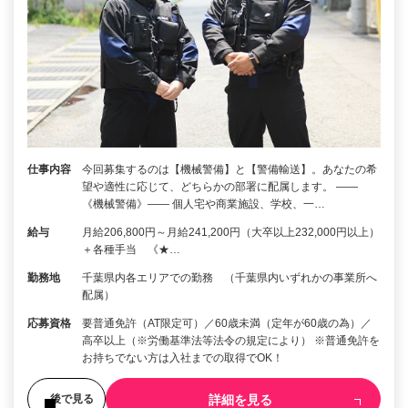
仕事内容
今回募集するのは【機械警備】と【警備輸送】。あなたの希
望や適性に応じて、どちらかの部署に配属します。 ――
《機械警備》―― 個人宅や商業施設、学校、一…
給与
月給206,800円～月給241,200円（大卒以上232,000円以上）
＋各種手当 《★…
勤務地
千葉県内各エリアでの勤務 （千葉県内いずれかの事業所へ
配属）
応募資格
要普通免許（AT限定可）／60歳未満（定年が60歳の為）／
高卒以上（※労働基準法等法令の規定により） ※普通免許を
お持ちでない方は入社までの取得でOK！
詳細を見る
後で見る