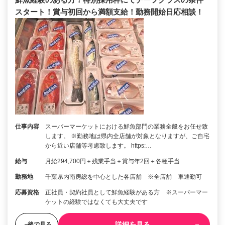
スタート！賞与初回から満額支給！勤務開始日応相談！
仕事内容
スーパーマーケットにおける鮮魚部門の業務全般をお任せ致
します。 ※勤務地は県内全店舗が対象となりますが、ご自宅
から近い店舗等考慮致します。 https:…
給与
月給294,700円＋残業手当＋賞与年2回＋各種手当
勤務地
千葉県内南房総を中心とした各店舗 ※全店舗 車通勤可
応募資格
正社員・契約社員として鮮魚経験がある方 ※スーパーマー
ケットの経験ではなくても大丈夫です
詳細を見る
後で見る