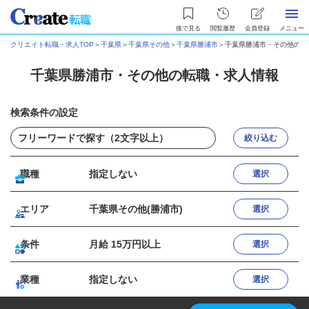
後で見る
閲覧履歴
会員登録
メニュー
クリエイト転職・求人TOP
＞
千葉県
＞
千葉県その他
＞
千葉県勝浦市
＞
千葉県勝浦市・その他の転
千葉県勝浦市・その他の転職・求人情報
検索条件の設定
絞り込む
職種
指定しない
選択
エリア
千葉県その他(勝浦市)
選択
条件
月給 15万円以上
選択
業種
指定しない
選択