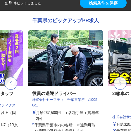
9
検索条件を保存
全
件ヒットしました
千葉県のピックアップPR求人
スタッフ
役員の送迎ドライバー
2t箱車
株式会社セーフティ 千葉営業所 /1005
スティクス
6c1
0円以上（固
月給267,500円 ＋各種手当＋賞与年
株式会社サ
2回
月給320,
-7（JR京
千葉県千葉市内の各所 ※通勤可能
..
な範囲で勤務地を考慮します。
千葉県印