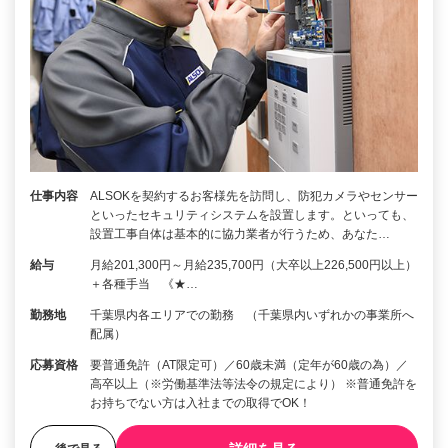
仕事内容
ALSOKを契約するお客様先を訪問し、防犯カメラやセンサー
といったセキュリティシステムを設置します。といっても、
設置工事自体は基本的に協力業者が行うため、あなた…
給与
月給201,300円～月給235,700円（大卒以上226,500円以上）
＋各種手当 《★…
勤務地
千葉県内各エリアでの勤務 （千葉県内いずれかの事業所へ
配属）
応募資格
要普通免許（AT限定可）／60歳未満（定年が60歳の為）／
高卒以上（※労働基準法等法令の規定により） ※普通免許を
お持ちでない方は入社までの取得でOK！