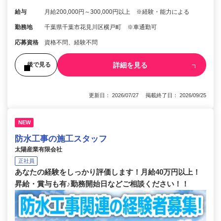
給与
月給200,000円～300,000円以上 ※経験・能力による
勤務地
千葉県千葉市花見川区横戸町 ※車通勤可
応募資格
資格不問、経験不問
詳細を見る
後で見る
更新日： 2026/07/27 掲載終了日： 2026/09/25
NEW
防水工事の施工スタッフ
太陽産業有限会社
正社員
あなたの経験をしっかり評価します！月給40万円以上！
昇給・賞与も有♪勤務開始日などご相談ください！！