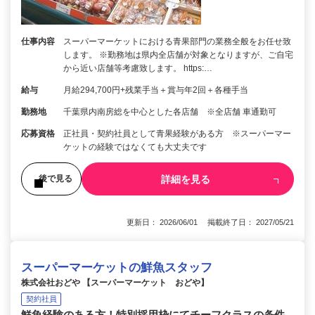
仕事内容
スーパーマーケットにおける青果部門の業務全般をお任せ致
します。 ※勤務地は県内全店舗が対象となりますが、ご自宅
から近い店舗等考慮致します。 https:…
給与
月給294,700円+残業手当＋賞与年2回＋各種手当
勤務地
千葉県内南房総を中心とした各店舗 ※全店舗 車通勤可
応募資格
正社員・契約社員として青果経験がある方 ※スーパーマー
ケットの経験ではなくても大丈夫です
詳細を見る
後で見る
更新日： 2026/06/01 掲載終了日： 2027/05/21
スーパーマーケットの鮮魚スタッフ
株式会社おどや 【スーパーマーケット おどや】
契約社員
鮮魚経験のある方！特別採用枠にてチーフクラスの条件