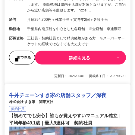
します。 ※勤務地は県内全店舗が対象となりますが、ご自宅
から近い店舗等考慮致します。 https:…
給与
月給294,700円＋残業手当＋賞与年2回＋各種手当
勤務地
千葉県内南房総を中心とした各店舗 ※全店舗 車通勤可
応募資格
正社員・契約社員として精肉経験がある方 ※スーパーマー
ケットの経験ではなくても大丈夫です
詳細を見る
後で見る
更新日： 2026/06/01 掲載終了日： 2027/05/21
牛丼チェーンすき家の店舗スタッフ／深夜
株式会社 すき家 関東支社
契約社員
【初めてでも安心】誰もが覚えやすいマニュアル確立｜
平均年齢49.1歳｜最大9連休可｜契約社員