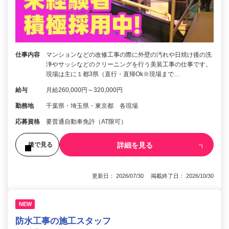
仕事内容
マンションなどの改修工事の際に外壁の汚れや日焼け後の洗
浄やサッシなどのクリーニングを行う美装工事の仕事です。
現場は主に１都3県（直行・直帰Ok※現場まで…
給与
月給260,000円～320,000円
勤務地
千葉県・埼玉県・東京都 各現場
応募資格
要普通自動車免許（AT限可）
詳細を見る
後で見る
更新日： 2026/07/30 掲載終了日： 2026/10/30
NEW
防水工事の施工スタッフ