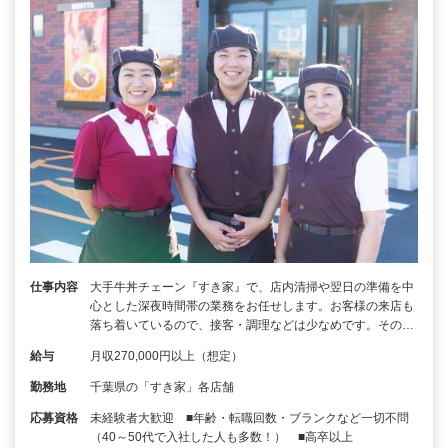
仕事内容
大手牛丼チェーン『すき家』で、店内清掃や翌日の準備を中
心とした深夜時間帯の業務をお任せします。お客様の来店も
落ち着いているので、接客・調理などは少なめです。その…
給与
月収270,000円以上（想定）
勤務地
千葉県の「すき家」各店舗
応募資格
未経験者大歓迎 ■年齢・転職回数・ブランクなど一切不問
（40～50代で入社した人も多数！） ■高卒以上