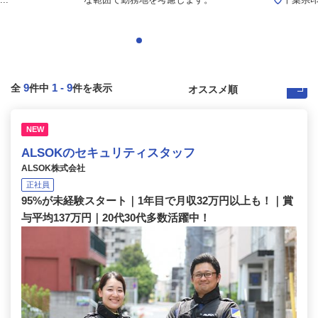
9
1
-
9
全
件中
件を表示
NEW
ALSOKのセキュリティスタッフ
ALSOK株式会社
正社員
95%が未経験スタート｜1年目で月収32万円以上も！｜賞
与平均137万円｜20代30代多数活躍中！