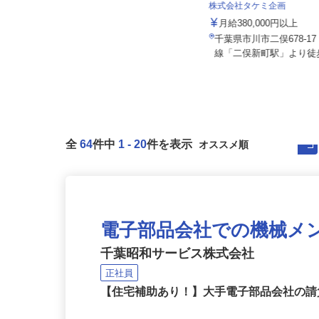
株式会社和光サービス
株式会社タケミ企画
月給400,000円以上 (未経験から経
験者・経験や能力考慮)
月給380,000円以上
千葉県白井市河原子327（工業団地
千葉県市川市二俣678-1
内）
線「二俣新町駅」より徒歩
全
64
件中
1
-
20
件を表示
電子部品会社での機械メ
千葉昭和サービス株式会社
正社員
【住宅補助あり！】大手電子部品会社の請