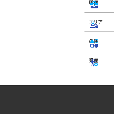
職種
エリア
条件
業種