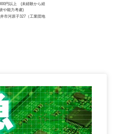
和光サービス
株式会社タケミ企画
00,000円以上 (未経験から経
経験や能力考慮)
月給380,000円以上
白井市河原子327（工業団地
千葉県市川市二俣678-17（JR京葉
線「二俣新町駅」より徒歩2...