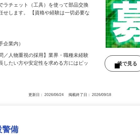
場でラチェット（工具）を使って部品交換
任せします。 【資格や経験は一切必要な
…
大手企業内）
不問／人物重視の採用】業界・職種未経験
成長したい方や安定性を求める方にはピッ
後で見
更新日： 2026/06/24 掲載終了日： 2026/09/18