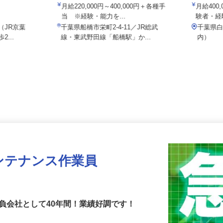
有限会社三昭機工
株式会社
月給220,000円～400,000円＋各種手
月給4
当 ※経験・能力を...
験者・
7（JR京葉
千葉県船橋市栄町2-4-11／JR総武
千葉県
2...
線・東武野田線「船橋駅」か...
内）
ンテナンス作業員
負会社として40年間！業績好調です！