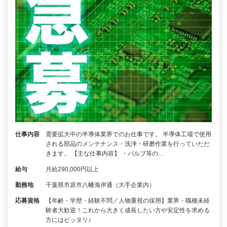
仕事内容
需要拡大中の半導体業界でのお仕事です。 半導体工場で使用
される部品のメンテナンス・洗浄・研磨作業を行っていただ
きます。 【主な仕事内容】 ・バルブ等の…
給与
月給290,000円以上
勤務地
千葉県市原市八幡海岸通（大手企業内）
応募資格
【年齢・学歴・経験不問／人物重視の採用】業界・職種未経
験者大歓迎！これから大きく成長したい方や安定性を求める
方にはピッタリ♪