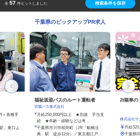
57
検索条件を保存
全
件ヒットしました
千葉県のピックアップPR求人
福祉送迎バスのルート運転者
2t箱車
宮園バス株式会社
00円＋各種手
月給250,000円以上 ★別途 手当支
株式会社サ
給 ★年齢・経験などは考...
月給320,
柏駅」東口よ
千葉県市川市柏井町（JR「船橋法
典」駅 徒歩12分）／東京都江戸...
千葉県印