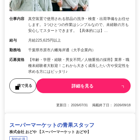
仕事内容
真空装置で使用される部品の洗浄・検査・出荷準備をお任せ
します。 1つひとつの作業はシンプルなので、未経験の方も
安心してスタートできます。 【具体的には】…
給与
月給225,625円以上
勤務地
千葉県市原市八幡海岸通（大手企業内）
応募資格
【年齢・学歴・経験・男女不問／人物重視の採用】業界・職
種未経験者大歓迎！これから大きく成長したい方や安定性を
求める方にはピッタリ♪
詳細を見る
後で見る
更新日： 2026/07/31 掲載終了日： 2026/09/18
スーパーマーケットの青果スタッフ
株式会社 おどや 【スーパーマーケット おどや】
契約社員