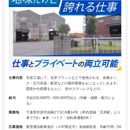
仕事内容
市原工場にて、化学プラントなどで使用される、各種タン
ク・圧力容器・配管などの製作業務をおこなっていきます。
図面や仕様書をもとに、 鉄やステンレスなどの…
給与
月給220,000円～500,000円以上（年齢・経験・能力によ
る）
勤務地
千葉県市原市岩崎2丁目19番14号（JR内房線「五井駅」より
車で7分）★車・バイク・自転車通勤OK！
応募資格
要普通自動車免許（※AT限定可）未経験歓迎、年齢不問（50