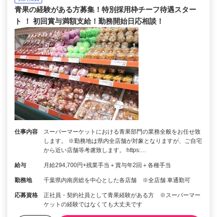
青果の経験がある方募集！特別採用枠チーフ待遇スター
ト ！ 初回賞与満額支給！勤務開始日応相談！
仕事内容
スーパーマーケットにおける青果部門の業務全般をお任せ致
します。 ※勤務地は県内全店舗が対象となりますが、ご自宅
から近い店舗等考慮致します。 https:…
給与
月給294,700円+残業手当＋賞与年2回＋各種手当
勤務地
千葉県内南房総を中心とした各店舗 ※全店舗 車通勤可
応募資格
正社員・契約社員として青果経験がある方 ※スーパーマー
ケットの経験ではなくても大丈夫です