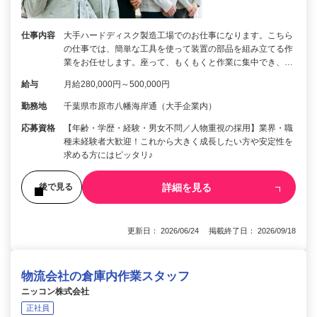
仕事内容
大手ハードディスク製造工場でのお仕事になります。こちら
の仕事では、簡単な工具を使って装置の部品を組み立てる作
業をお任せします。座って、もくもくと作業に集中でき、…
給与
月給280,000円～500,000円
勤務地
千葉県市原市八幡海岸通（大手企業内）
応募資格
【年齢・学歴・経験・男女不問／人物重視の採用】業界・職
種未経験者大歓迎！これから大きく成長したい方や安定性を
求める方にはピッタリ♪
詳細を見る
後で見る
更新日： 2026/06/24 掲載終了日： 2026/09/18
物流会社の倉庫内作業スタッフ
ニッコン株式会社
正社員