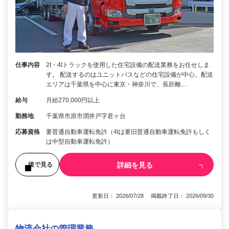
仕事内容
2t・4tトラックを使用した住宅設備の配送業務をお任せしま
す。 配送するのはユニットバスなどの住宅設備が中心。配送
エリアは千葉県を中心に東京・神奈川で、長距離…
給与
月給270,000円以上
勤務地
千葉県市原市潤井戸字君ヶ台
応募資格
要普通自動車運転免許（4tは要旧普通自動車運転免許もしく
は中型自動車運転免許）
詳細を見る
後で見る
更新日： 2026/07/28 掲載終了日： 2026/09/30
物流会社の管理業務