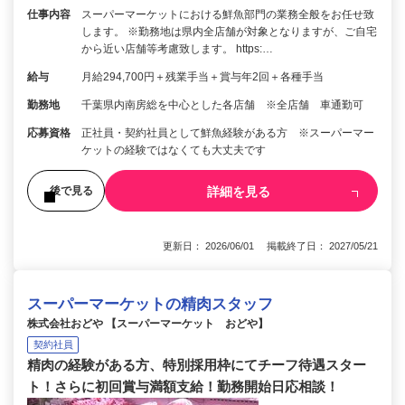
仕事内容
スーパーマーケットにおける鮮魚部門の業務全般をお任せ致
します。 ※勤務地は県内全店舗が対象となりますが、ご自宅
から近い店舗等考慮致します。 https:…
給与
月給294,700円＋残業手当＋賞与年2回＋各種手当
勤務地
千葉県内南房総を中心とした各店舗 ※全店舗 車通勤可
応募資格
正社員・契約社員として鮮魚経験がある方 ※スーパーマー
ケットの経験ではなくても大丈夫です
詳細を見る
後で見る
更新日： 2026/06/01 掲載終了日： 2027/05/21
スーパーマーケットの精肉スタッフ
株式会社おどや 【スーパーマーケット おどや】
契約社員
精肉の経験がある方、特別採用枠にてチーフ待遇スター
ト！さらに初回賞与満額支給！勤務開始日応相談！