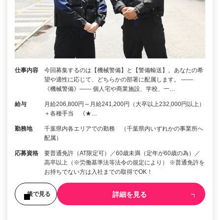
仕事内容
今回募集するのは【機械警備】と【警備輸送】。あなたの希
望や適性に応じて、どちらかの部署に配属します。 ――
《機械警備》―― 個人宅や商業施設、学校、一…
給与
月給206,800円～月給241,200円（大卒以上232,000円以上）
＋各種手当 《★…
勤務地
千葉県内各エリアでの勤務 （千葉県内いずれかの事業所へ
配属）
応募資格
要普通免許（AT限定可）／60歳未満（定年が60歳の為）／
高卒以上（※労働基準法等法令の規定により） ※普通免許を
お持ちでない方は入社までの取得でOK！
詳細を見る
後で見る