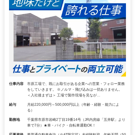
仕事内容
市原工場で、既にお取引がある企業への営業・フォロー業務
をしていきます。 ※ノルマ・飛び込みは一切ありません。
＜入社後まずは＞ 工場で製作現場を見なが…
給与
月給220,000円～500,000円以上（年齢・経験・能力によ
る）
勤務地
千葉県市原市岩崎2丁目19番14号（JR内房線「五井駅」より
車で7分）★車・バイク・自転車通勤OK！
応募資格
要普通自動車免許（※AT限定可）未経験歓迎、年齢不問（50