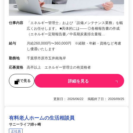
仕事内容
「エネルギー管理士」および「設備メンテナンス業務」を幅
広くお任せします。 ■具体的には―― ◎各種報告書の作成
（エネルギー定期報告書／中長期炭素排出量報…
給与
月給260,000円〜360,000円 ※経験・年齢・資格など考慮
し優遇いたします
勤務地
千葉県市原市五井南海岸
応募資格
高卒以上 エネルギー管理士の有資格者
詳細を見る
後で見る
更新日： 2026/06/22 掲載終了日： 2026/09/25
有料老人ホームの生活相談員
サニーライフ姉ヶ崎
正社員