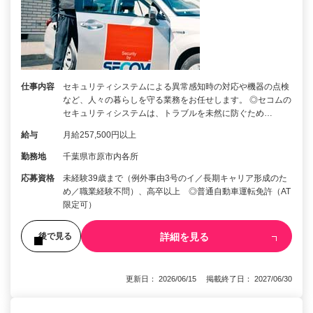
仕事内容
セキュリティシステムによる異常感知時の対応や機器の点検
など、人々の暮らしを守る業務をお任せします。 ◎セコムの
セキュリティシステムは、トラブルを未然に防ぐため…
給与
月給257,500円以上
勤務地
千葉県市原市内各所
応募資格
未経験39歳まで（例外事由3号のイ／長期キャリア形成のた
め／職業経験不問）、高卒以上 ◎普通自動車運転免許（AT
限定可）
詳細を見る
後で見る
更新日： 2026/06/15 掲載終了日： 2027/06/30