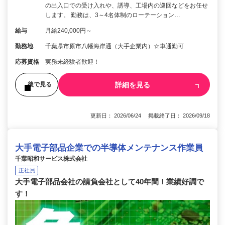
の出入口での受け入れや、誘導、工場内の巡回などをお任せ
します。 勤務は、3～4名体制のローテーション…
給与
月給240,000円～
勤務地
千葉県市原市八幡海岸通（大手企業内）☆車通勤可
応募資格
実務未経験者歓迎！
詳細を見る
後で見る
更新日： 2026/06/24 掲載終了日： 2026/09/18
大手電子部品企業での半導体メンテナンス作業員
千葉昭和サービス株式会社
正社員
大手電子部品会社の請負会社として40年間！業績好調で
す！