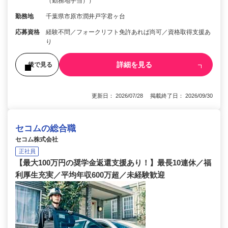
（勤務地手当））
勤務地
千葉県市原市潤井戸字君ヶ台
応募資格
経験不問／フォークリフト免許あれば尚可／資格取得支援あ
り
詳細を見る
後で見る
更新日： 2026/07/28 掲載終了日： 2026/09/30
セコムの総合職
セコム株式会社
正社員
【最大100万円の奨学金返還支援あり！】最長10連休／福
利厚生充実／平均年収600万超／未経験歓迎