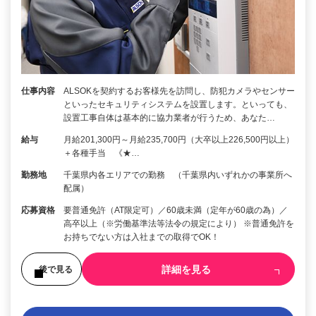
仕事内容
ALSOKを契約するお客様先を訪問し、防犯カメラやセンサー
といったセキュリティシステムを設置します。といっても、
設置工事自体は基本的に協力業者が行うため、あなた…
給与
月給201,300円～月給235,700円（大卒以上226,500円以上）
＋各種手当 《★…
勤務地
千葉県内各エリアでの勤務 （千葉県内いずれかの事業所へ
配属）
応募資格
要普通免許（AT限定可）／60歳未満（定年が60歳の為）／
高卒以上（※労働基準法等法令の規定により） ※普通免許を
お持ちでない方は入社までの取得でOK！
詳細を見る
後で見る