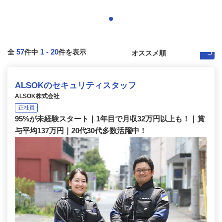
57
1
-
20
全
件中
件を表示
ALSOKのセキュリティスタッフ
ALSOK株式会社
正社員
95%が未経験スタート｜1年目で月収32万円以上も！｜賞
与平均137万円｜20代30代多数活躍中！