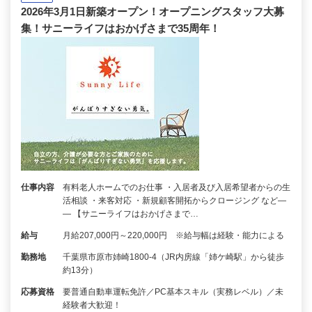
2026年3月1日新築オープン！オープニングスタッフ大募
集！サニーライフはおかげさまで35周年！
仕事内容
有料老人ホームでのお仕事 ・入居者及び入居希望者からの生
活相談 ・来客対応 ・新規顧客開拓からクロージング など―
― 【サニーライフはおかげさまで…
給与
月給207,000円～220,000円 ※給与幅は経験・能力による
勤務地
千葉県市原市姉崎1800-4（JR内房線「姉ケ崎駅」から徒歩
約13分）
応募資格
要普通自動車運転免許／PC基本スキル（実務レベル）／未
経験者大歓迎！