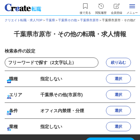
後で見る
閲覧履歴
会員登録
メニュー
クリエイト転職・求人TOP
＞
千葉県
＞
千葉県その他
＞
千葉県市原市
＞
千葉県市原市・その他の転
千葉県市原市・その他の転職・求人情報
検索条件の設定
絞り込む
職種
指定しない
選択
エリア
千葉県その他(市原市)
選択
条件
オフィス内禁煙・分煙
選択
業種
指定しない
選択