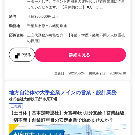
ーターとして、プラント内機器の運転および管理業務に従事
していただきます。 【具体的には】 ■カーボ…
給与
月給390,000円以上
勤務地
千葉県市原市八幡海岸通
応募資格
三交代勤務が可能な方 【年齢・学歴・経験不問／人物重視
の採用】
詳細を見る
後で見る
更新日： 2026/06/24 掲載終了日： 2026/09/18
地方自治体や大手企業メインの営業・設計業務
株式会社大師鉄工所 市原工場
正社員
【土日休｜基本定時退社】★賞与4か月分支給！営業経験
一切不問！創業87年目の安定企業で始めませんか？