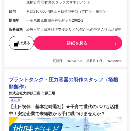
進捗管理 ◎作業スタッフのマネジメント …
給与
月給210,000円以上＋勤務地手当（専門卒・短大卒）
勤務地
千葉県市原市潤井戸字君ヶ台2062-2
応募資格
経験不問／資格取得支援あり／40代からの中途入社も活躍中
詳細を見る
後で見る
更新日： 2026/07/28 掲載終了日： 2026/09/30
プラントタンク・圧力容器の製作スタッフ（塔槽
類製作）
株式会社大師鉄工所 市原工場
正社員
【土日祝休｜基本定時退社】★子育て世代のパパも活躍
中！安定企業で未経験から手に職つけませんか？