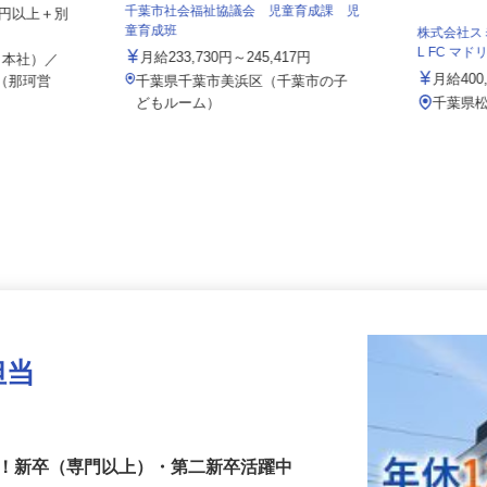
千葉市社会福祉協議会 児童育成課 児
859円以上＋別
童育成班
株式会社
L FC マ
月給233,730円～245,417円
（本社）／
月給4
松（那珂営
千葉県千葉市美浜区（千葉市の子
どもルーム）
千葉県
担当