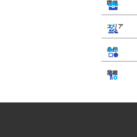
職種
エリア
条件
業種