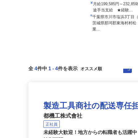
内宮運輸機工株式会社
月給199,585円～232,
株式会社スミ工業・トーヨー住器（LIXI
途手当支給 ★経験...
L FC マドリエ松...
千葉県市川市塩浜3丁目
月給400,000円以上
茨城県那珂郡東海村村
千葉県松戸市南花島2-26-1
業...
全
4
件中
1
-
4
件を表示
製造工具商社の配送専任
都機工株式會社
正社員