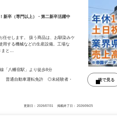
ト営業
中！新卒（専門以上）・第二新卒活躍中
お任せします。 扱う商品は、お馴染みケ
で使用する機械などの生産設備。工場な
業さまと…
内房線「八幡宿駅」より徒歩8分
イ） 普通自動車運転免許 ◎未経験者・
後で見
問