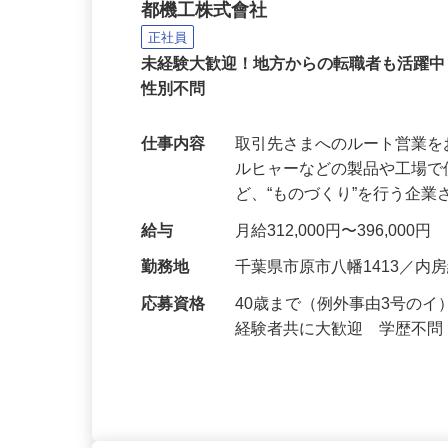
製造工具商社の法人ルー
都機工株式會社
正社員
未経験大歓迎！地方からの転職者も活躍
性別不問
仕事内容
取引先さまへのルート営業を
ルヒャーなどの製品や工場
ど、“ものづくり”を行う企
給与
月給312,000円〜396,000円
勤務地
千葉県市原市八幡1413／
応募資格
40歳まで（例外事由3号の
経験者共に大歓迎 学歴不