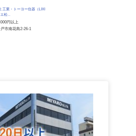
内宮運輸機工株式会社
月給199,585円～232,859円以上＋別
スミ工業・トーヨー住器（LIXI
途手当支給 ★経験...
ドリエ松...
千葉県市川市塩浜3丁目（本社）／
00,000円以上
茨城県那珂郡東海村村松（那珂営
松戸市南花島2-26-1
業...