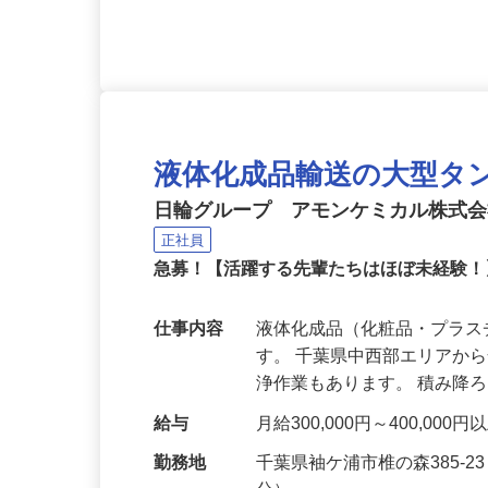
応募資格
定年60歳 要大型自動車免
液体化成品輸送の大型タ
日輪グループ アモンケミカル株式
正社員
急募！【活躍する先輩たちはほぼ未経験
仕事内容
液体化成品（化粧品・プラ
す。 千葉県中西部エリアか
浄作業もあります。 積み降
給与
月給300,000円～400,000