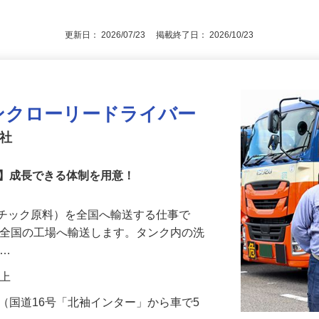
後で見
許
更新日： 2026/07/23 掲載終了日： 2026/10/23
ンクローリードライバー
会社
！】成長できる体制を用意！
スチック原料）を全国へ輸送する仕事で
ら全国の工場へ輸送します。タンク内の洗
ろ…
円以上