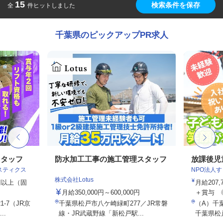
15
検索条件を保存
全
件ヒットしました
千葉県のピックアップPR求人
スタッフ
防水加工工事の施工管理スタッフ
放課後児
スティクス
NPO法人
株式会社Lotus
0円以上（固
月給207
月給350,000円～600,000円
＋賞与 
-7（JR京
千葉県松戸市八ケ崎緑町277／JR常磐
（A）千
..
線・JR武蔵野線「新松戸駅...
千葉県松戸市