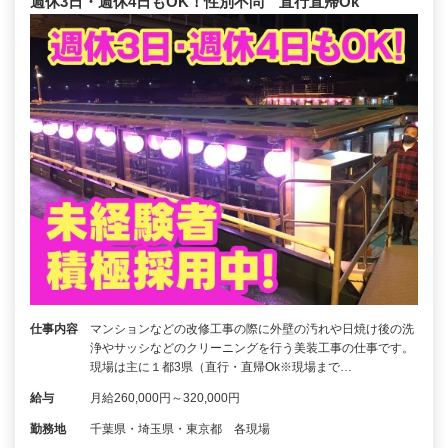
週休3日・週休4日もOK！性別不問 直行直帰Ok
仕事内容
マンションなどの改修工事の際に外壁の汚れや日焼け後の洗
浄やサッシなどのクリーニングを行う美装工事の仕事です。
現場は主に１都3県（直行・直帰Ok※現場まで…
給与
月給260,000円～320,000円
勤務地
千葉県・埼玉県・東京都 各現場