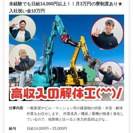
未経験でも日給14,000円以上！！月3万円の寮制度あり★
入社祝い金10万円
仕事内容
一般家屋やビル・マンション等の建築物の内装・木造・解体
作業をお任せします。 作業道具／機器／重機が物凄く進化し
ているので、他業種と比べると体力的負担は少な…
給与
日給14,000円～25,000円