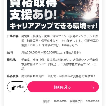
仕事内容
発電所・製鉄所・化学工場等プラント設備のメンテナンス作
業（補修工事・保守点検など）をお任せします。 ◎配管工◎
溶接工◎鍛冶工 未経験の方は、1職種からの…
給与
月給250,000円～500,000円以上（日給月給制）
勤務地
千葉県、神奈川県、茨城県の製鉄所内の発電所など／千葉県
市原市栢橋215-173（本社）／千葉県市原市新生218-1（工
場）
応募資格
要普通自動車免許 ※配管・溶接関係の資格ある方優遇！
詳細を見る
後で見る
更新日： 2026/06/29 掲載終了日： 2026/08/28