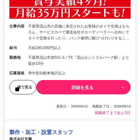
仕事内容
千葉県流山市の店舗に来店されたお客様のタイヤ交換はもち
ろん、サービスカーで運送会社やカーディーラーへ出向いて
タイヤ交換を行ったり、パンク修理に駆けつけたりするこ…
給与
月給280,000円以上
勤務地
千葉県流山市加501-3／TX「流山セントラルパーク駅」より
徒歩10分
応募資格
準中型自動車免許以上
詳細を見る
後で見る
更新日： 2026/06/12 掲載終了日： 2026/08/14
掲載終了まであと5日
製作・加工・設置スタッフ
株式会社京藤