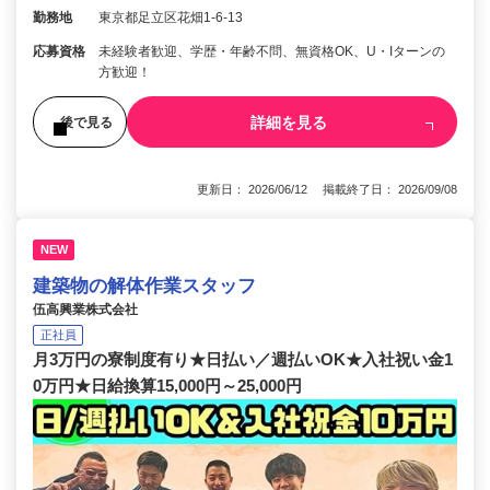
勤務地
東京都足立区花畑1-6-13
応募資格
未経験者歓迎、学歴・年齢不問、無資格OK、U・Iターンの
方歓迎！
詳細を見る
後で見る
更新日： 2026/06/12 掲載終了日： 2026/09/08
NEW
建築物の解体作業スタッフ
伍高興業株式会社
正社員
月3万円の寮制度有り★日払い／週払いOK★入社祝い金1
0万円★日給換算15,000円～25,000円