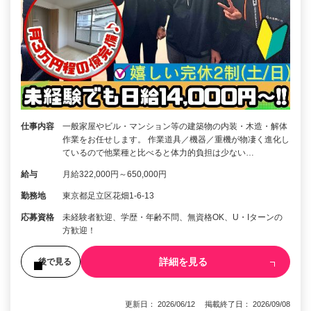
仕事内容
一般家屋やビル・マンション等の建築物の内装・木造・解体
作業をお任せします。 作業道具／機器／重機が物凄く進化し
ているので他業種と比べると体力的負担は少ない…
給与
月給322,000円～650,000円
勤務地
東京都足立区花畑1-6-13
応募資格
未経験者歓迎、学歴・年齢不問、無資格OK、U・Iターンの
方歓迎！
詳細を見る
後で見る
更新日： 2026/06/12 掲載終了日： 2026/09/08