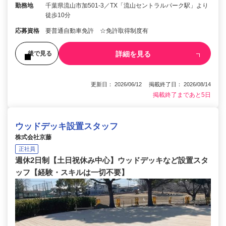
勤務地
千葉県流山市加501-3／TX「流山セントラルパーク駅」より
徒歩10分
応募資格
要普通自動車免許 ☆免許取得制度有
詳細を見る
後で見る
更新日： 2026/06/12 掲載終了日： 2026/08/14
掲載終了まであと5日
ウッドデッキ設置スタッフ
株式会社京藤
正社員
週休2日制【土日祝休み中心】ウッドデッキなど設置スタ
ッフ【経験・スキルは一切不要】