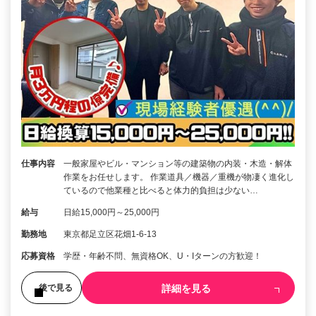
仕事内容
一般家屋やビル・マンション等の建築物の内装・木造・解体
作業をお任せします。 作業道具／機器／重機が物凄く進化し
ているので他業種と比べると体力的負担は少ない…
給与
日給15,000円～25,000円
勤務地
東京都足立区花畑1-6-13
応募資格
学歴・年齢不問、無資格OK、U・Iターンの方歓迎！
詳細を見る
後で見る