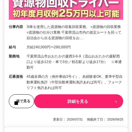
仕事内容
3t車を使用した資源物の収集回収業務。 ○資源物の回収業務
○資源物の仕分け業務 千葉県流山市内の規定ルートを回って
自治会から出る資源物の回収をお…
給与
月給240,000円〜280,000円
勤務地
千葉県流山市おおたかの森西3-6-9（流山おおたかの森駅西
口より徒歩12分・車で3分／初石駅より徒歩17分） ☆車通
勤可
応募資格
45歳未満の方（例外事由3号イ）、未経験者OK、要準中型自
動車運転免許（中型自動車運転免許あれば尚可）、フォーク
リフト免許あれば尚可
詳細を見る
後で見る
更新日： 2026/07/31 掲載終了日： 2026/09/25