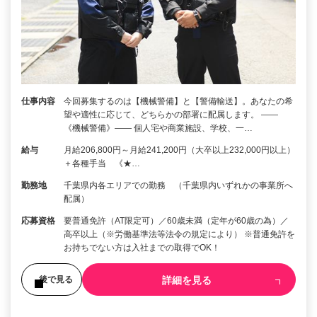
仕事内容
今回募集するのは【機械警備】と【警備輸送】。あなたの希
望や適性に応じて、どちらかの部署に配属します。 ――
《機械警備》―― 個人宅や商業施設、学校、一…
給与
月給206,800円～月給241,200円（大卒以上232,000円以上）
＋各種手当 《★…
勤務地
千葉県内各エリアでの勤務 （千葉県内いずれかの事業所へ
配属）
応募資格
要普通免許（AT限定可）／60歳未満（定年が60歳の為）／
高卒以上（※労働基準法等法令の規定により） ※普通免許を
お持ちでない方は入社までの取得でOK！
詳細を見る
後で見る