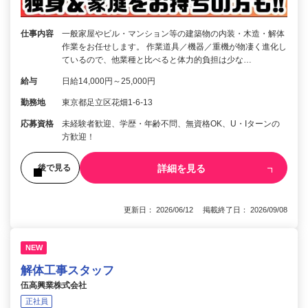
仕事内容
一般家屋やビル・マンション等の建築物の内装・木造・解体
作業をお任せします。 作業道具／機器／重機が物凄く進化し
ているので、他業種と比べると体力的負担は少な…
給与
日給14,000円～25,000円
勤務地
東京都足立区花畑1-6-13
応募資格
未経験者歓迎、学歴・年齢不問、無資格OK、U・Iターンの
方歓迎！
詳細を見る
後で見る
更新日： 2026/06/12 掲載終了日： 2026/09/08
NEW
解体工事スタッフ
伍高興業株式会社
正社員