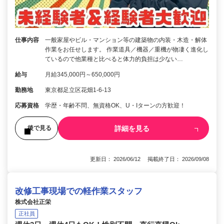
仕事内容
一般家屋やビル・マンション等の建築物の内装・木造・解体
作業をお任せします。 作業道具／機器／重機が物凄く進化し
ているので他業種と比べると体力的負担は少ない…
給与
月給345,000円～650,000円
勤務地
東京都足立区花畑1-6-13
応募資格
学歴・年齢不問、無資格OK、U・Iターンの方歓迎！
詳細を見る
後で見る
更新日： 2026/06/12 掲載終了日： 2026/09/08
改修工事現場での軽作業スタッフ
株式会社正栄
正社員