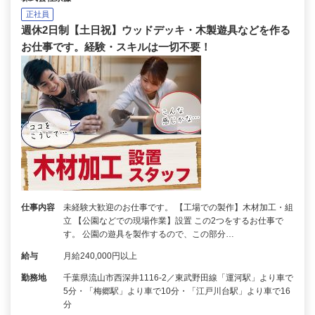
正社員
週休2日制【土日祝】ウッドデッキ・木製遊具などを作る
お仕事です。経験・スキルは一切不要！
仕事内容
未経験大歓迎のお仕事です。 【工場での製作】木材加工・組
立 【公園などでの現場作業】設置 この2つをするお仕事で
す。 公園の遊具を製作するので、この部分…
給与
月給240,000円以上
勤務地
千葉県流山市西深井1116-2／東武野田線「運河駅」より車で
5分・「梅郷駅」より車で10分・「江戸川台駅」より車で16
分