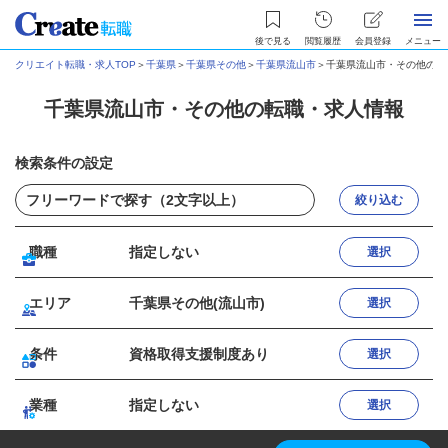
後で見る
閲覧履歴
会員登録
メニュー
クリエイト転職・求人TOP
＞
千葉県
＞
千葉県その他
＞
千葉県流山市
＞
千葉県流山市・その他の転
千葉県流山市・その他の転職・求人情報
検索条件の設定
絞り込む
職種
指定しない
選択
エリア
千葉県その他(流山市)
選択
条件
資格取得支援制度あり
選択
業種
指定しない
選択