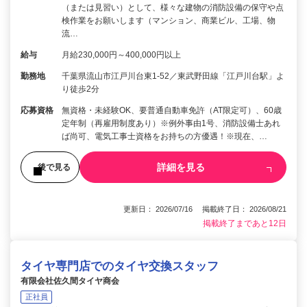
（または見習い）として、様々な建物の消防設備の保守や点
検作業をお願いします（マンション、商業ビル、工場、物
流…
給与
月給230,000円～400,000円以上
勤務地
千葉県流山市江戸川台東1-52／東武野田線「江戸川台駅」よ
り徒歩2分
応募資格
無資格・未経験OK、要普通自動車免許（AT限定可）、60歳
定年制（再雇用制度あり）※例外事由1号、消防設備士あれ
ば尚可、電気工事士資格をお持ちの方優遇！※現在、…
詳細を見る
後で見る
更新日： 2026/07/16 掲載終了日： 2026/08/21
掲載終了まであと12日
タイヤ専門店でのタイヤ交換スタッフ
有限会社佐久間タイヤ商会
正社員