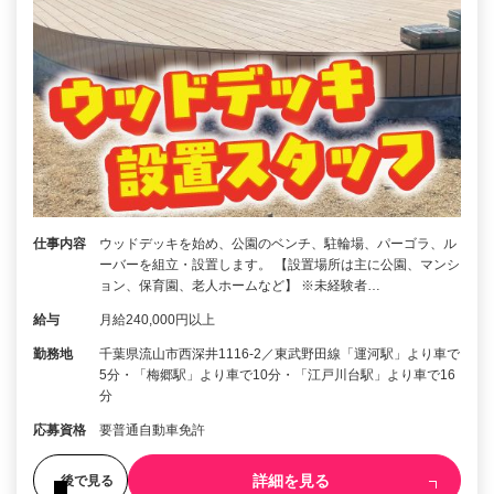
仕事内容
ウッドデッキを始め、公園のベンチ、駐輪場、パーゴラ、ル
ーバーを組立・設置します。 【設置場所は主に公園、マンシ
ョン、保育園、老人ホームなど】 ※未経験者…
給与
月給240,000円以上
勤務地
千葉県流山市西深井1116-2／東武野田線「運河駅」より車で
5分・「梅郷駅」より車で10分・「江戸川台駅」より車で16
分
応募資格
要普通自動車免許
詳細を見る
後で見る