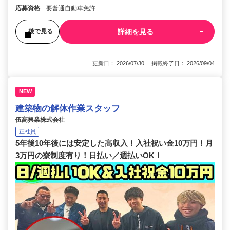
応募資格
要普通自動車免許
詳細を見る
後で見る
更新日： 2026/07/30 掲載終了日： 2026/09/04
NEW
建築物の解体作業スタッフ
伍高興業株式会社
正社員
5年後10年後には安定した高収入！入社祝い金10万円！月
3万円の寮制度有り！日払い／週払いOK！