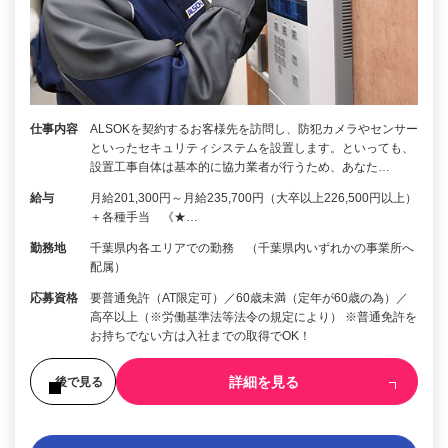
仕事内容
ALSOKを契約するお客様先を訪問し、防犯カメラやセンサー
といったセキュリティシステムを設置します。といっても、
設置工事自体は基本的に協力業者が行うため、あなた…
給与
月給201,300円～月給235,700円（大卒以上226,500円以上）
＋各種手当 《★…
勤務地
千葉県内各エリアでの勤務 （千葉県内いずれかの事業所へ
配属）
応募資格
要普通免許（AT限定可）／60歳未満（定年が60歳の為）／
高卒以上（※労働基準法等法令の規定により） ※普通免許を
お持ちでない方は入社までの取得でOK！
詳細を見る
後で見る