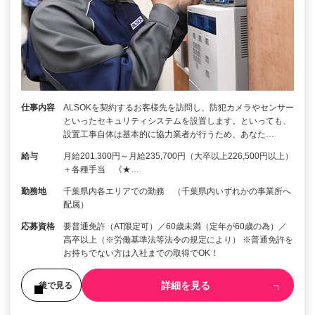
仕事内容
ALSOKを契約するお客様先を訪問し、防犯カメラやセンサー
といったセキュリティシステムを設置します。といっても、
設置工事自体は基本的に協力業者が行うため、あなた…
給与
月給201,300円～月給235,700円（大卒以上226,500円以上）
＋各種手当 《★…
勤務地
千葉県内各エリアでの勤務 （千葉県内いずれかの事業所へ
配属）
応募資格
要普通免許（AT限定可）／60歳未満（定年が60歳の為）／
高卒以上（※労働基準法等法令の規定により） ※普通免許を
お持ちでない方は入社までの取得でOK！
詳細を見る
後で見る