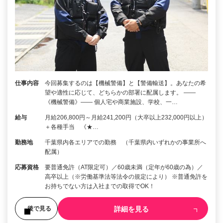
仕事内容
今回募集するのは【機械警備】と【警備輸送】。あなたの希
望や適性に応じて、どちらかの部署に配属します。 ――
《機械警備》―― 個人宅や商業施設、学校、一…
給与
月給206,800円～月給241,200円（大卒以上232,000円以上）
＋各種手当 《★…
勤務地
千葉県内各エリアでの勤務 （千葉県内いずれかの事業所へ
配属）
応募資格
要普通免許（AT限定可）／60歳未満（定年が60歳の為）／
高卒以上（※労働基準法等法令の規定により） ※普通免許を
お持ちでない方は入社までの取得でOK！
詳細を見る
後で見る