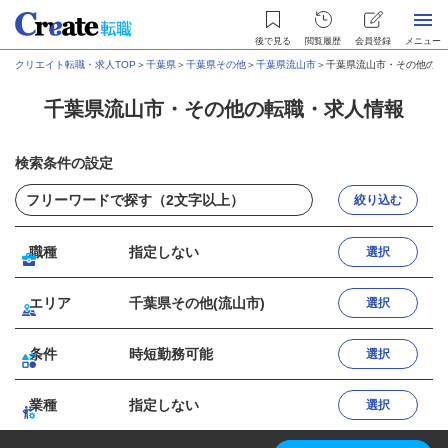
後で見る
閲覧履歴
会員登録
メニュー
クリエイト転職・求人TOP
＞
千葉県
＞
千葉県その他
＞
千葉県流山市
＞
千葉県流山市・その他の転
千葉県流山市・その他の転職・求人情報
検索条件の設定
絞り込む
職種
指定しない
選択
エリア
千葉県その他(流山市)
選択
条件
時短勤務可能
選択
業種
指定しない
選択