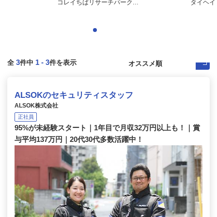
コレイちばリサーチパーク...
タイヘイ
3
1
-
3
全
件中
件を表示
ALSOKのセキュリティスタッフ
ALSOK株式会社
正社員
95%が未経験スタート｜1年目で月収32万円以上も！｜賞
与平均137万円｜20代30代多数活躍中！