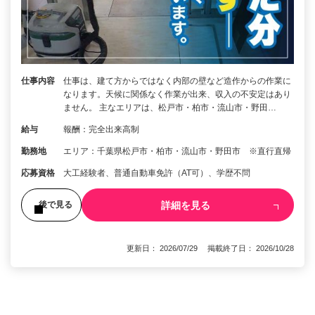
仕事内容
仕事は、建て方からではなく内部の壁など造作からの作業に
なります。天候に関係なく作業が出来、収入の不安定はあり
ません。 主なエリアは、松戸市・柏市・流山市・野田…
給与
報酬：完全出来高制
勤務地
エリア：千葉県松戸市・柏市・流山市・野田市 ※直行直帰
応募資格
大工経験者、普通自動車免許（AT可）、学歴不問
詳細を見る
後で見る
更新日： 2026/07/29 掲載終了日： 2026/10/28
1