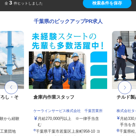
3
検索条件を保存
全
件ヒットしました
千葉県のピックアップPR求人
下ろし・そ
倉庫内作業スタッフ
チルド製
ケーラインサービス株式会社 千葉営業所
株式会社タ
未経験から経験
月給270,000円以上 ※一律手当含
月給330
む
手当を含
（工業団地
千葉県千葉市若葉区上泉町958-10 ヨ
千葉県松