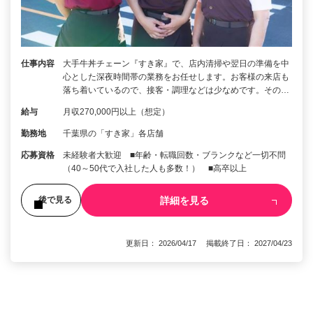
仕事内容
大手牛丼チェーン『すき家』で、店内清掃や翌日の準備を中
心とした深夜時間帯の業務をお任せします。お客様の来店も
落ち着いているので、接客・調理などは少なめです。その…
給与
月収270,000円以上（想定）
勤務地
千葉県の「すき家」各店舗
応募資格
未経験者大歓迎 ■年齢・転職回数・ブランクなど一切不問
（40～50代で入社した人も多数！） ■高卒以上
詳細を見る
後で見る
更新日： 2026/04/17 掲載終了日： 2027/04/23
1