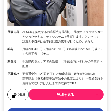
仕事内容
ALSOKを契約するお客様先を訪問し、防犯カメラやセンサー
といったセキュリティシステムを設置します。といっても、
設置工事自体は基本的に協力業者が行うため、あなた…
給与
月給201,300円～月給235,700円（大卒以上226,500円以上）
＋各種手当 《★…
勤務地
千葉県内各エリアでの勤務 （千葉県内いずれかの事業所へ
配属）
応募資格
要普通免許（AT限定可）／60歳未満（定年が60歳の為）／
高卒以上（※労働基準法等法令の規定により） ※普通免許を
お持ちでない方は入社までの取得でOK！
詳細を見る
後で見る