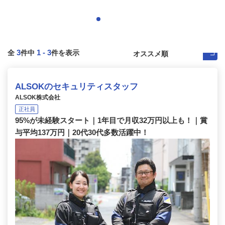
3
1
-
3
全
件中
件を表示
ALSOKのセキュリティスタッフ
ALSOK株式会社
正社員
95%が未経験スタート｜1年目で月収32万円以上も！｜賞
与平均137万円｜20代30代多数活躍中！