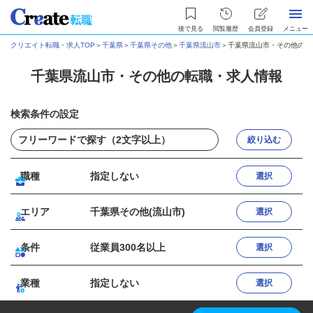
後で見る
閲覧履歴
会員登録
メニュー
クリエイト転職・求人TOP
＞
千葉県
＞
千葉県その他
＞
千葉県流山市
＞
千葉県流山市・その他の転
千葉県流山市・その他の転職・求人情報
検索条件の設定
絞り込む
職種
指定しない
選択
エリア
千葉県その他(流山市)
選択
条件
従業員300名以上
選択
業種
指定しない
選択