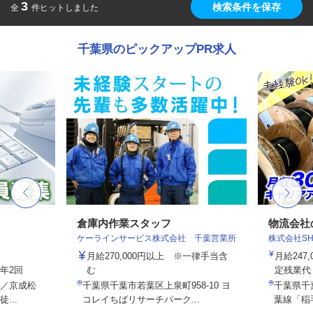
3
検索条件を保存
全
件ヒットしました
千葉県のピックアップPR求人
フ
倉庫内作業スタッフ
物流会社
ケーラインサービス株式会社 千葉営業所
株式会社S
月給270,000円以上 ※一律手当含
月給247,
与年2回
む
定残業代・
2／京成松
千葉県千葉市若葉区上泉町958-10 ヨ
千葉県千葉
...
コレイちばリサーチパーク...
葉線「稲毛