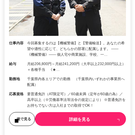
仕事内容
今回募集するのは【機械警備】と【警備輸送】。あなたの希
望や適性に応じて、どちらかの部署に配属します。 ――
《機械警備》―― 個人宅や商業施設、学校、一…
給与
月給206,800円～月給241,200円（大卒以上232,000円以上）
＋各種手当 《★…
勤務地
千葉県内各エリアでの勤務 （千葉県内いずれかの事業所へ
配属）
応募資格
要普通免許（AT限定可）／60歳未満（定年が60歳の為）／
高卒以上（※労働基準法等法令の規定により） ※普通免許を
お持ちでない方は入社までの取得でOK！
詳細を見る
後で見る