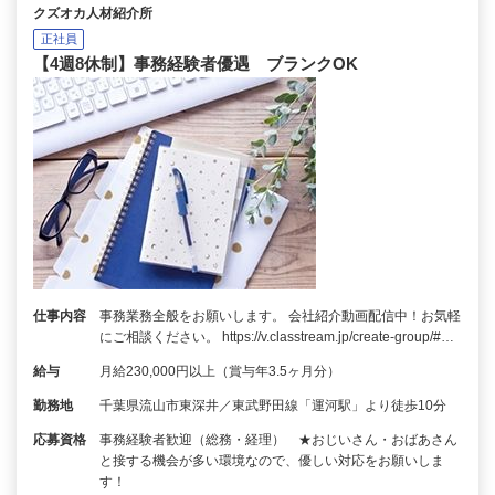
クズオカ人材紹介所
正社員
【4週8休制】事務経験者優遇 ブランクOK
仕事内容
事務業務全般をお願いします。 会社紹介動画配信中！お気軽
にご相談ください。 https://v.classtream.jp/create-group/#…
給与
月給230,000円以上（賞与年3.5ヶ月分）
勤務地
千葉県流山市東深井／東武野田線「運河駅」より徒歩10分
応募資格
事務経験者歓迎（総務・経理） ★おじいさん・おばあさん
と接する機会が多い環境なので、優しい対応をお願いしま
す！