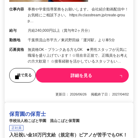
仕事内容
事務や学童指導業務をお願いします。 会社紹介動画配信中！
お気軽にご相談下さい。 https://v.classtream.jp/create-grou
p…
給与
月給240,000円以上（賞与年2ヶ月分）
勤務地
千葉県流山市平方／東武野田線「運河駅」より車5分
応募資格
無資格OK・ブランクある方もOK ★男性スタッフが元気に
職場を盛り上げています！☆現在非正規で、正職員をお考え
の方大歓迎！ ☆接客経験を活かしているスタッフもい…
詳細を見る
後で見る
更新日： 2026/06/26 掲載終了日： 2027/04/02
保育園の保育士
学校法人柏こばと学園 流山こばと保育園
正社員
入社祝い金10万円支給（規定有）ピアノが苦手でもOK！