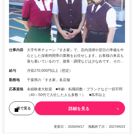
仕事内容
大手牛丼チェーン『すき家』で、店内清掃や翌日の準備を中
心とした深夜時間帯の業務をお任せします。お客様の来店も
落ち着いているので、接客・調理などは少なめです。その…
給与
月収270,000円以上（想定）
勤務地
千葉県の「すき家」各店舗
応募資格
未経験者大歓迎 ■年齢・転職回数・ブランクなど一切不問
（40～50代で入社した人も多数！） ■高卒以上
詳細を見る
後で見る
更新日： 2026/04/17 掲載終了日： 2027/04/23