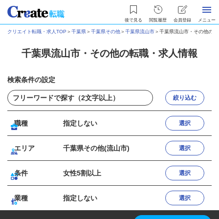
後で見る
閲覧履歴
会員登録
メニュー
クリエイト転職・求人TOP
＞
千葉県
＞
千葉県その他
＞
千葉県流山市
＞
千葉県流山市・その他の転
千葉県流山市・その他の転職・求人情報
検索条件の設定
絞り込む
職種
指定しない
選択
エリア
千葉県その他(流山市)
選択
条件
女性5割以上
選択
業種
指定しない
選択