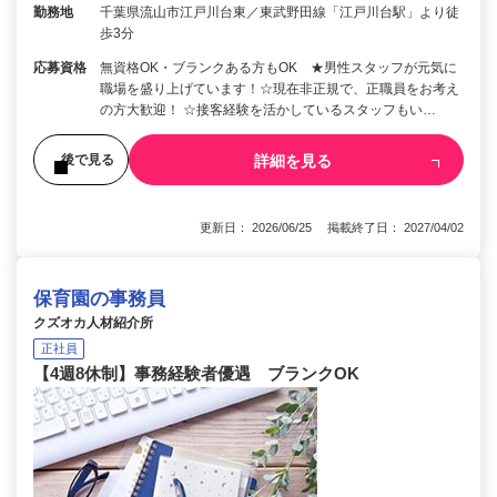
勤務地
千葉県流山市江戸川台東／東武野田線「江戸川台駅」より徒
歩3分
応募資格
無資格OK・ブランクある方もOK ★男性スタッフが元気に
職場を盛り上げています！☆現在非正規で、正職員をお考え
の方大歓迎！ ☆接客経験を活かしているスタッフもい…
詳細を見る
後で見る
更新日： 2026/06/25 掲載終了日： 2027/04/02
保育園の事務員
クズオカ人材紹介所
正社員
【4週8休制】事務経験者優遇 ブランクOK