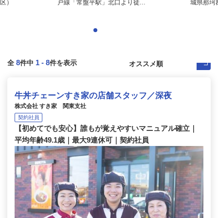
区）
戸線「常盤平駅」北口より徒...
城県那珂
8
1
-
8
全
件中
件を表示
牛丼チェーンすき家の店舗スタッフ／深夜
株式会社 すき家 関東支社
契約社員
【初めてでも安心】誰もが覚えやすいマニュアル確立｜
平均年齢49.1歳｜最大9連休可｜契約社員