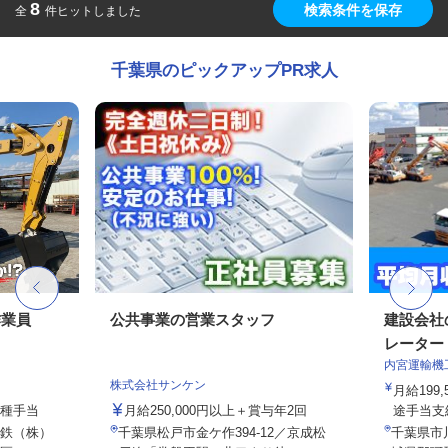
8
検索条件を保存
全
件ヒットしました
千葉県のピックアップPR求人
作業員
公共事業の営業スタッフ
建設会社
レーター
内宮運輸機
株式会社サンケン
月給199,
各種手当
月給250,000円以上＋賞与年2回
途手当支給
鉄（株）
千葉県松戸市金ケ作394-12／京成松
千葉県市