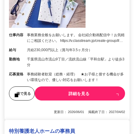
仕事内容
事務業務全般をお願いします。 会社紹介動画配信中！お気軽
にご相談ください。 https://v.classtream.jp/create-group/#…
給与
月給230,000円以上（賞与年3.5ヶ月分）
勤務地
千葉県流山市流山9丁目／流鉄流山線「平和台駅」より徒歩3
分
応募資格
事務経験者歓迎（総務・経理） ★お子様と接する機会が多
い環境なので、優しい対応をお願いします！
詳細を見る
後で見る
更新日： 2026/06/01 掲載終了日： 2027/04/02
特別養護老人ホームの事務員