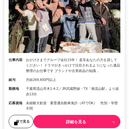
仕事内容
おかげさまでグループ会社15年！ 是非あなたの力を貸して
ください！ ドラマがきっかけで注目されるようになった遺品
整理のお仕事です ブランドや古美術品の知識…
給与
月給269,400円以上
勤務地
千葉県流山市木1-4-2／JR武蔵野線・TX「南流山駅」より徒
歩13分
応募資格
未経験大歓迎 要普通自動車免許（ATでOK） 性別・学歴
不問
詳細を見る
後で見る