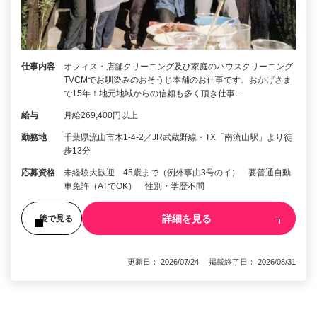
仕事内容
オフィス・店舗クリーニング及び家庭のハウスクリーニング
TVCMでお馴染みのおそうじ本舗のお仕事です。おかげさま
で15年！地元地域からの信頼も多く頂き仕事…
給与
月給269,400円以上
勤務地
千葉県流山市木1-4-2／JR武蔵野線・TX「南流山駅」より徒
歩13分
応募資格
未経験大歓迎 45歳まで（例外事由3号のイ） 要普通自動
車免許（ATでOK） 性別・学歴不問
詳細を見る
後で見る
更新日： 2026/07/24 掲載終了日： 2026/08/31
1