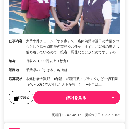
仕事内容
大手牛丼チェーン『すき家』で、店内清掃や翌日の準備を中
心とした深夜時間帯の業務をお任せします。お客様の来店も
落ち着いているので、接客・調理などは少なめです。その…
給与
月収270,000円以上（想定）
勤務地
千葉県の「すき家」各店舗
応募資格
未経験者大歓迎 ■年齢・転職回数・ブランクなど一切不問
（40～50代で入社した人も多数！） ■高卒以上
詳細を見る
後で見る
更新日： 2026/04/17 掲載終了日： 2027/04/23