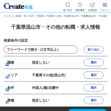
後で見る
閲覧履歴
会員登録
メニュー
クリエイト転職・求人TOP
＞
千葉県
＞
千葉県その他
＞
千葉県流山市
＞
千葉県流山市・その他の転
千葉県流山市・その他の転職・求人情報
検索条件の設定
絞り込む
職種
指定しない
選択
エリア
千葉県その他(流山市)
選択
条件
外国人(籍)活躍中
選択
業種
指定しない
選択