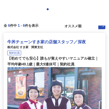
6
1
-
6
全
件中
件を表示
牛丼チェーンすき家の店舗スタッフ／深夜
株式会社 すき家 関東支社
契約社員
【初めてでも安心】誰もが覚えやすいマニュアル確立｜
平均年齢49.1歳｜最大9連休可｜契約社員