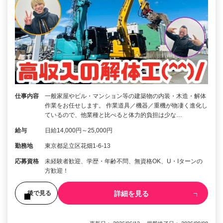
仕事内容
一般家屋やビル・マンション等の建築物の内装・木造・解体
作業をお任せします。 作業道具／機器／重機が物凄く進化し
ているので、他業種と比べると体力的負担は少な…
給与
日給14,000円～25,000円
勤務地
東京都足立区花畑1-6-13
応募資格
未経験者歓迎、学歴・年齢不問、無資格OK、U・Iターンの
方歓迎！
詳細を見る
後で見る