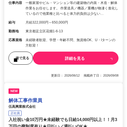
仕事内容
一般家屋やビル・マンション等の建築物の内装・木造・解体
作業をお任せします。 作業道具／機器／重機が物凄く進化し
ているので他業種と比べると体力的負担は少ない…
給与
月給322,000円～650,000円
勤務地
東京都足立区花畑1-6-13
応募資格
未経験者歓迎、学歴・年齢不問、無資格OK、U・Iターンの
方歓迎！
詳細を見る
後で見る
更新日： 2026/06/12 掲載終了日： 2026/09/08
NEW
解体工事作業員
伍高興業株式会社
正社員
入社祝い金10万円★未経験でも日給14,000円以上！！月3
万円の寮制度有り★日払い／週払いOK★