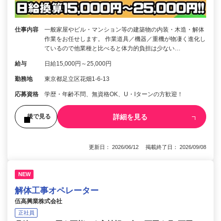
仕事内容
一般家屋やビル・マンション等の建築物の内装・木造・解体
作業をお任せします。 作業道具／機器／重機が物凄く進化し
ているので他業種と比べると体力的負担は少ない…
給与
日給15,000円～25,000円
勤務地
東京都足立区花畑1-6-13
応募資格
学歴・年齢不問、無資格OK、U・Iターンの方歓迎！
詳細を見る
後で見る
更新日： 2026/06/12 掲載終了日： 2026/09/08
NEW
解体工事オペレーター
伍高興業株式会社
正社員