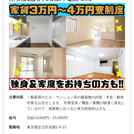
仕事内容
一般家屋やビル・マンション等の建築物の内装・木造・解体
作業をお任せします。 作業道具／機器／重機が物凄く進化し
ているので、他業種と比べると体力的負担は少な…
給与
日給14,000円～25,000円
勤務地
東京都足立区花畑1-6-13