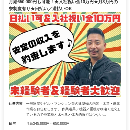
月給650,000円も可能！★入社祝い金10万円★月3万円の
寮制度有り★日払い／週払いOK
仕事内容
一般家屋やビル・マンション等の建築物の内装・木造・解体
作業をお任せします。 作業道具／機器／重機が物凄く進化し
ているので他業種と比べると体力的負担は少ない…
給与
月給345,000円～650,000円