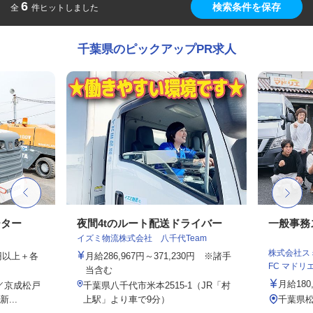
6
検索条件を保存
全
件ヒットしました
千葉県のピックアップPR求人
ーター
夜間4tのルート配送ドライバー
一般事務
イズミ物流株式会社 八千代Team
株式会社スミ
00円以上＋各
月給286,967円～371,230円 ※諸手
FC マドリエ松
当含む
月給180,
8／京成松戸
千葉県八千代市米本2515-1（JR「村
...
上駅」より車で9分）
千葉県松