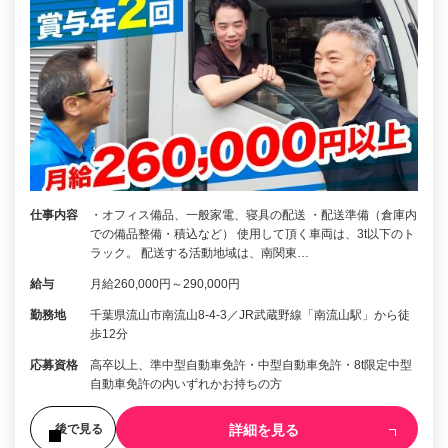
仕事内容
・オフィス備品、一般家電、寝具の配送 ・配送準備（倉庫内
での備品整備・積込など） 使用して頂く車両は、3t以下のト
ラック。 配送する活動地域は、南関東…
給与
月給260,000円～290,000円
勤務地
千葉県流山市南流山8-4-3／JR武蔵野線「南流山駅」から徒
歩12分
応募資格
高卒以上、準中型自動車免許・中型自動車免許・8t限定中型
自動車免許の内いずれかお持ちの方
詳細を見る
後で見る