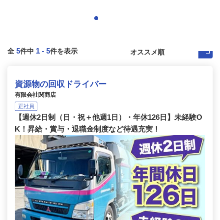
5
1
-
5
全
件中
件を表示
資源物の回収ドライバー
有限会社関商店
正社員
【週休2日制（日・祝＋他週1日）・年休126日】未経験O
K！昇給・賞与・退職金制度など待遇充実！