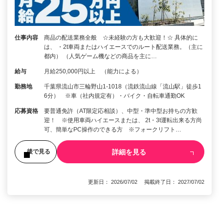
仕事内容
商品の配送業務全般 ☆未経験の方も大歓迎！☆ 具体的に
は、 ・2t車両またはハイエースでのルート配送業務。（主に
都内） （人気ゲーム機などの商品を主に…
給与
月給250,000円以上 （能力による）
勤務地
千葉県流山市三輪野山1-1018（流鉄流山線「流山駅」徒歩1
6分） ※車（社内規定有）・バイク・自転車通勤OK
応募資格
要普通免許（AT限定応相談）、中型・準中型お持ちの方歓
迎！ ※使用車両ハイエースまたは、 2t・3t運転出来る方尚
可、簡単なPC操作のできる方 ※フォークリフト…
詳細を見る
後で見る
更新日： 2026/07/02 掲載終了日： 2027/07/02
1