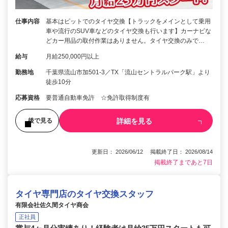
仕事内容
基本はピットでのタイヤ交換【トラックをメインとして乗用
車や流行のSUV車などのタイヤ交換も行います】カーナビな
どカー用品の取付作業はありません。タイヤ交換のみで…
給与
月給250,000円以上
勤務地
千葉県流山市加501-3／TX「流山セントラルパーク駅」より
徒歩10分
応募資格
要普通自動車免許 ☆免許取得制度有
詳細を見る
後で見る
更新日： 2026/06/12 掲載終了日： 2026/08/14
掲載終了まであと7日
タイヤ専門店のタイヤ交換スタッフ
有限会社佐久間タイヤ商会
正社員