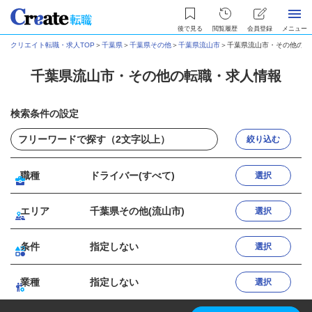
後で見る
閲覧履歴
会員登録
メニュー
クリエイト転職・求人TOP
＞
千葉県
＞
千葉県その他
＞
千葉県流山市
＞
千葉県流山市・その他の転
千葉県流山市・その他の転職・求人情報
検索条件の設定
絞り込む
職種
ドライバー(すべて)
選択
エリア
千葉県その他(流山市)
選択
条件
指定しない
選択
業種
指定しない
選択