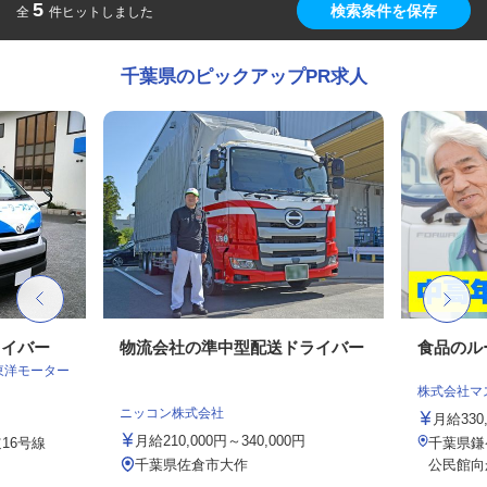
5
検索条件を保存
全
件ヒットしました
千葉県のピックアップPR求人
ライバー
物流会社の準中型配送ドライバー
食品のル
東洋モーター
株式会社マ
ニッコン株式会社
月給330
月給210,000円～340,000円
16号線
千葉県鎌
千葉県佐倉市大作
公民館向