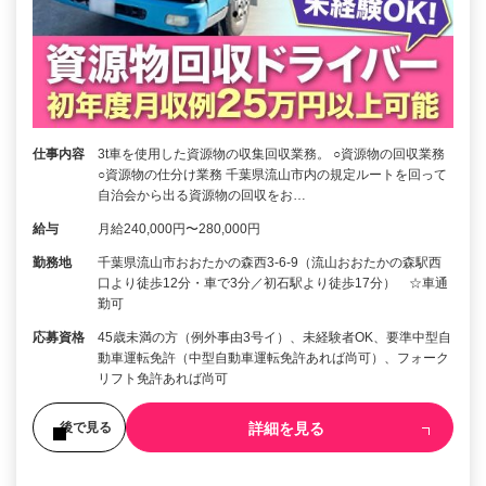
仕事内容
3t車を使用した資源物の収集回収業務。 ○資源物の回収業務
○資源物の仕分け業務 千葉県流山市内の規定ルートを回って
自治会から出る資源物の回収をお…
給与
月給240,000円〜280,000円
勤務地
千葉県流山市おおたかの森西3-6-9（流山おおたかの森駅西
口より徒歩12分・車で3分／初石駅より徒歩17分） ☆車通
勤可
応募資格
45歳未満の方（例外事由3号イ）、未経験者OK、要準中型自
動車運転免許（中型自動車運転免許あれば尚可）、フォーク
リフト免許あれば尚可
詳細を見る
後で見る