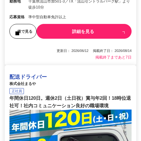
勤務地
千葉県流山市加501-3／TX「流山セントラルパーク駅」より
徒歩10分
応募資格
準中型自動車免許以上
詳細を見る
後で見る
更新日： 2026/06/12 掲載終了日： 2026/08/14
掲載終了まであと7日
配送ドライバー
株式会社まるや
正社員
年間休日120日。週休2日（土日祝）賞与年2回！18時位退
社可！社内コミュニケーション良好の職場環境