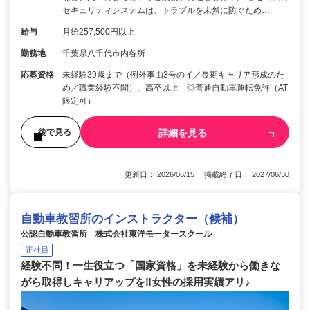
セキュリティシステムは、トラブルを未然に防ぐため…
給与
月給257,500円以上
勤務地
千葉県八千代市内各所
応募資格
未経験39歳まで（例外事由3号のイ／長期キャリア形成のた
め／職業経験不問）、高卒以上 ◎普通自動車運転免許（AT
限定可）
詳細を見る
後で見る
更新日： 2026/06/15 掲載終了日： 2027/06/30
自動車教習所のインストラクター（候補）
公認自動車教習所 株式会社東洋モータースクール
正社員
経験不問！一生役立つ「国家資格」を未経験から働きな
がら取得しキャリアップを‼女性の採用実績アリ♪