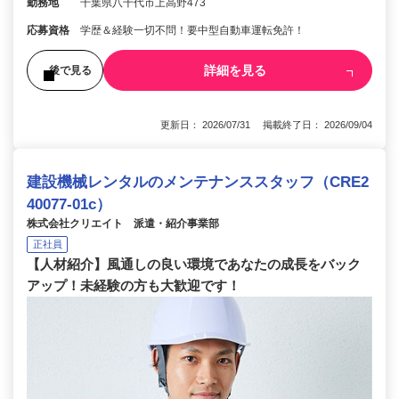
勤務地
千葉県八千代市上高野473
応募資格
学歴＆経験一切不問！要中型自動車運転免許！
詳細を見る
後で見る
更新日： 2026/07/31 掲載終了日： 2026/09/04
建設機械レンタルのメンテナンススタッフ（CRE2
40077-01c）
株式会社クリエイト 派遣・紹介事業部
正社員
【人材紹介】風通しの良い環境であなたの成長をバック
アップ！未経験の方も大歓迎です！