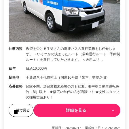
仕事内容
教習を受ける生徒さんの送迎バスの運行業務をお任せしま
す。 ・いくつかの決まったルート（常時運行ルート・予約制
ルート）を運行していただきます。 ＜送迎エリ…
給与
日給10,000円
勤務地
千葉県八千代市村上（国道16号線「米本」交差点側）
応募資格
経験不問、送迎業務未経験の方も歓迎。要中型自動車運転免
許（8t）以上 ★幅広い年代の方が活躍中！ ★女性スタッフ
の採用実績あり！
詳細を見る
後で見る
更新日： 2026/07/17 掲載終了日： 2026/08/28