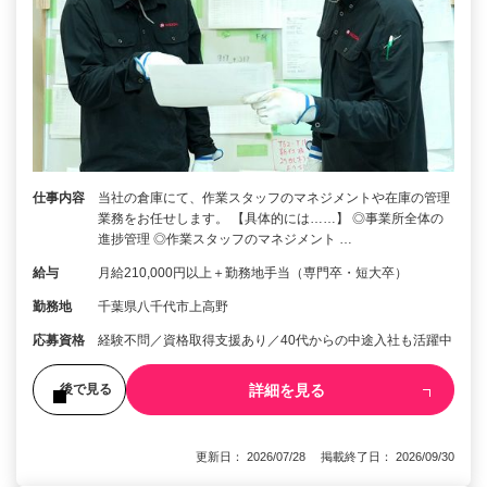
仕事内容
当社の倉庫にて、作業スタッフのマネジメントや在庫の管理
業務をお任せします。 【具体的には……】 ◎事業所全体の
進捗管理 ◎作業スタッフのマネジメント …
給与
月給210,000円以上＋勤務地手当（専門卒・短大卒）
勤務地
千葉県八千代市上高野
応募資格
経験不問／資格取得支援あり／40代からの中途入社も活躍中
詳細を見る
後で見る
更新日： 2026/07/28 掲載終了日： 2026/09/30