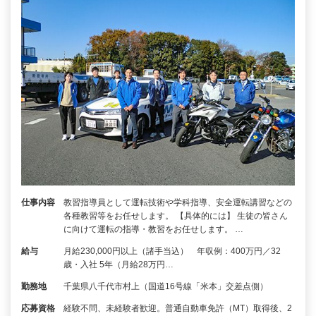
仕事内容
教習指導員として運転技術や学科指導、安全運転講習などの
各種教習等をお任せします。 【具体的には】 生徒の皆さん
に向けて運転の指導・教習をお任せします。 …
給与
月給230,000円以上（諸手当込） 年収例：400万円／32
歳・入社 5年（月給28万円…
勤務地
千葉県八千代市村上（国道16号線「米本」交差点側）
応募資格
経験不問、未経験者歓迎。普通自動車免許（MT）取得後、2