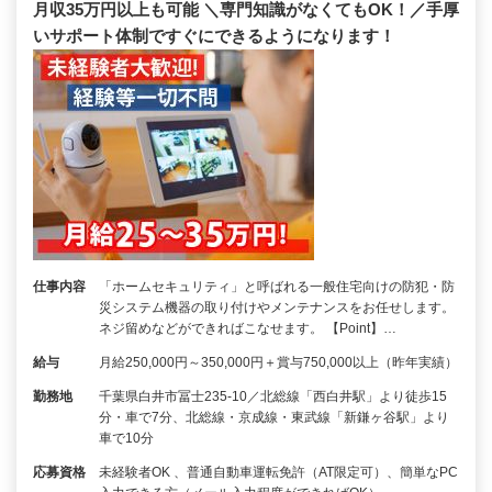
月収35万円以上も可能 ＼専門知識がなくてもOK！／手厚
いサポート体制ですぐにできるようになります！
仕事内容
「ホームセキュリティ」と呼ばれる一般住宅向けの防犯・防
災システム機器の取り付けやメンテナンスをお任せします。
ネジ留めなどができればこなせます。 【Point】…
給与
月給250,000円～350,000円＋賞与750,000以上（昨年実績）
勤務地
千葉県白井市冨士235-10／北総線「西白井駅」より徒歩15
分・車で7分、北総線・京成線・東武線「新鎌ヶ谷駅」より
車で10分
応募資格
未経験者OK 、普通自動車運転免許（AT限定可）、簡単なPC