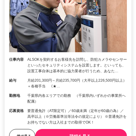
仕事内容
ALSOKを契約するお客様先を訪問し、防犯カメラやセンサー
といったセキュリティシステムを設置します。といっても、
設置工事自体は基本的に協力業者が行うため、あなた…
給与
月給201,300円～月給235,700円（大卒以上226,500円以上）
＋各種手当 《★…
勤務地
千葉県内各エリアでの勤務 （千葉県内いずれかの事業所へ
配属）
応募資格
要普通免許（AT限定可）／60歳未満（定年が60歳の為）／
高卒以上（※労働基準法等法令の規定により） ※普通免許を
お持ちでない方は入社までの取得でOK！