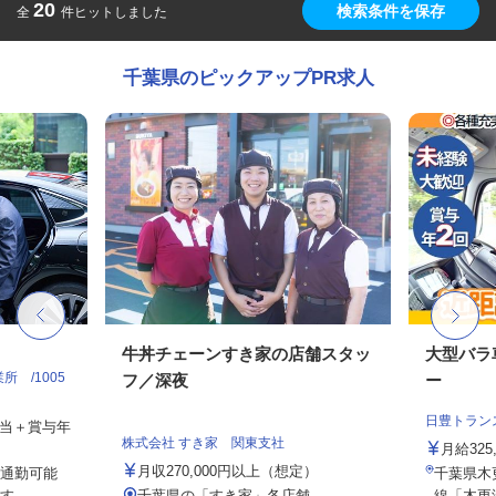
20
検索条件を保存
全
件ヒットしました
千葉県のピックアップPR求人
牛丼チェーンすき家の店舗スタッ
大型バラ
 /1005
フ／深夜
ー
日豊トラン
手当＋賞与年
株式会社 すき家 関東支社
月給325
月収270,000円以上（想定）
通勤可能
千葉県木更
す。
千葉県の「すき家」各店舗
線「木更津