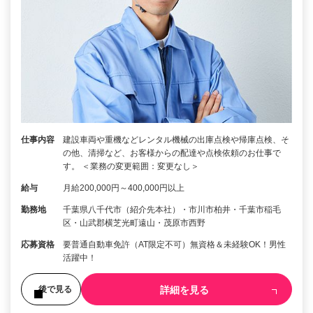
仕事内容
建設車両や重機などレンタル機械の出庫点検や帰庫点検、そ
の他、清掃など、お客様からの配達や点検依頼のお仕事で
す。 ＜業務の変更範囲：変更なし＞
給与
月給200,000円～400,000円以上
勤務地
千葉県八千代市（紹介先本社）・市川市柏井・千葉市稲毛
区・山武郡横芝光町遠山・茂原市西野
応募資格
要普通自動車免許（AT限定不可）無資格＆未経験OK！男性
活躍中！
詳細を見る
後で見る