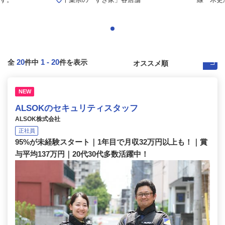
20
1
-
20
全
件中
件を表示
NEW
ALSOKのセキュリティスタッフ
ALSOK株式会社
正社員
95%が未経験スタート｜1年目で月収32万円以上も！｜賞
与平均137万円｜20代30代多数活躍中！