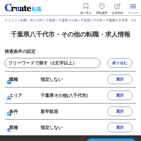
後で見る
閲覧履歴
会員登録
メニュー
クリエイト転職・求人TOP
＞
千葉県
＞
千葉県その他
＞
千葉県八千代市
＞
千葉県八千代市・その他
千葉県八千代市・その他の転職・求人情報
検索条件の設定
絞り込む
職種
指定しない
選択
エリア
千葉県その他(八千代市)
選択
条件
新卒歓迎
選択
業種
指定しない
選択