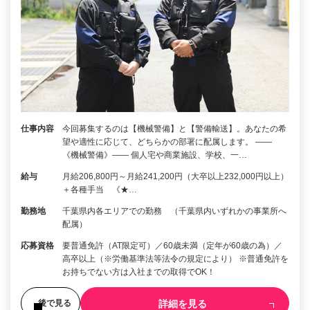
仕事内容
今回募集するのは【機械警備】と【警備輸送】。あなたの希
望や適性に応じて、どちらかの部署に配属します。 ――
《機械警備》―― 個人宅や商業施設、学校、一…
給与
月給206,800円～月給241,200円（大卒以上232,000円以上）
＋各種手当 《★…
勤務地
千葉県内各エリアでの勤務 （千葉県内いずれかの事業所へ
配属）
応募資格
要普通免許（AT限定可）／60歳未満（定年が60歳の為）／
高卒以上（※労働基準法等法令の規定により） ※普通免許を
お持ちでない方は入社までの取得でOK！
詳細を見る
後で見る