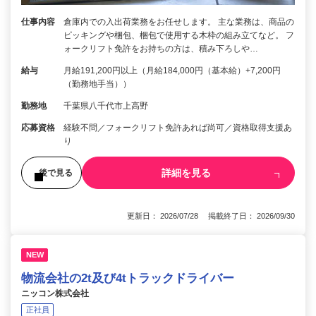
仕事内容
倉庫内での入出荷業務をお任せします。 主な業務は、商品の
ピッキングや梱包、梱包で使用する木枠の組み立てなど。 フ
ォークリフト免許をお持ちの方は、積み下ろしや…
給与
月給191,200円以上（月給184,000円（基本給）+7,200円
（勤務地手当））
勤務地
千葉県八千代市上高野
応募資格
経験不問／フォークリフト免許あれば尚可／資格取得支援あ
り
詳細を見る
後で見る
更新日： 2026/07/28 掲載終了日： 2026/09/30
NEW
物流会社の2t及び4tトラックドライバー
ニッコン株式会社
正社員