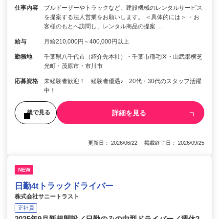
仕事内容
ブルドーザーやトラックなど、建設機械のレンタルサービス
を提案する法人営業をお願いします。 ＜具体的には＞ ・お
客様のもとへ訪問し、レンタル商品の提案 …
給与
月給210,000円～400,000円以上
勤務地
千葉県八千代市（紹介先本社）・千葉市稲毛区・山武郡横芝
光町・茂原市・市川市
応募資格
未経験者歓迎！ 経験者優遇♪ 20代・30代のスタッフ活躍
中！
詳細を見る
後で見る
更新日： 2026/06/22 掲載終了日： 2026/09/25
NEW
日勤4tトラックドライバー
株式会社サニートラスト
正社員
2025年9月新規開設／日勤のみの中型ドライバー／週休2