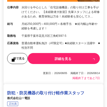
仕事内容
水回りを中心とした「住宅設備機器」の取り付け工事を手が
けてください。 【未経験者大歓迎】先輩スタッフによる研修
があるため、教育体制は万全！未経験者も安心してス…
給与
月給250,000円～400,000円＋各種手当 ★給与幅は年齢や
経験を考慮します！
勤務地
千葉県千葉市花見川区三角町697-5
応募資格
普通自動車運転免許（AT限定可）■未経験スタート活躍中 ■
性別不問
詳細を見る
後で見る
更新日： 2026/08/05 掲載終了日： 2026/08/14
掲載終了まであと7日
防犯・防災機器の取り付け軽作業スタッフ
株式会社山一電設
正社員