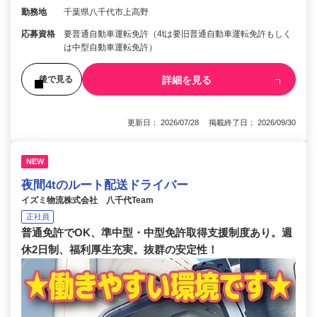
勤務地
千葉県八千代市上高野
応募資格
要普通自動車運転免許（4tは要旧普通自動車運転免許もしく
は中型自動車運転免許）
詳細を見る
後で見る
更新日： 2026/07/28 掲載終了日： 2026/09/30
NEW
夜間4tのルート配送ドライバー
イズミ物流株式会社 八千代Team
正社員
普通免許でOK、準中型・中型免許取得支援制度あり。週
休2日制、福利厚生充実。抜群の安定性！