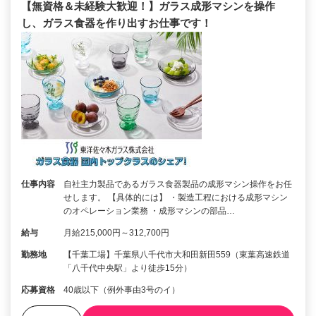
【無資格＆未経験大歓迎！】ガラス成形マシンを操作
し、ガラス食器を作り出すお仕事です！
仕事内容
自社主力製品であるガラス食器製品の成形マシン操作をお任
せします。 【具体的には】 ・製造工程における成形マシン
のオペレーション業務 ・成形マシンの部品…
給与
月給215,000円～312,700円
勤務地
【千葉工場】千葉県八千代市大和田新田559（東葉高速鉄道
「八千代中央駅」より徒歩15分）
応募資格
40歳以下（例外事由3号のイ）