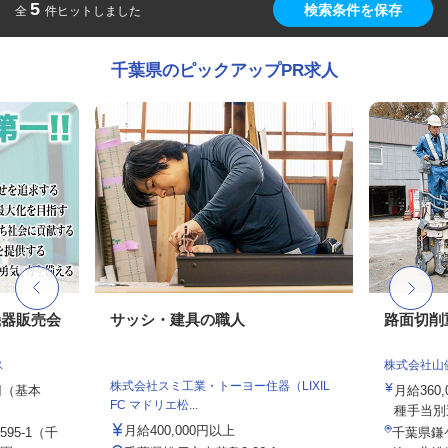
5
検索条件を保存
全
件ヒットしました
千葉県のピックアップPR求人
機器販売会
サッシ・建具の職人
路面切削
ス
株式会社山
株式会社スミ工業・トーヨー住器（LIXIL
0円（基本
月給360
FC マドリエ松...
種手当別
月給400,000円以上
95-1（千
千葉県鎌