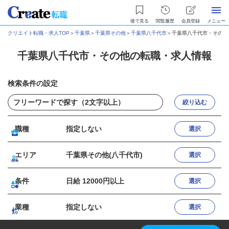
後で見る
閲覧履歴
会員登録
メニュー
クリエイト転職・求人TOP
＞
千葉県
＞
千葉県その他
＞
千葉県八千代市
＞
千葉県八千代市・その他
千葉県八千代市・その他の転職・求人情報
検索条件の設定
絞り込む
職種
指定しない
選択
エリア
千葉県その他(八千代市)
選択
条件
日給 12000円以上
選択
業種
指定しない
選択