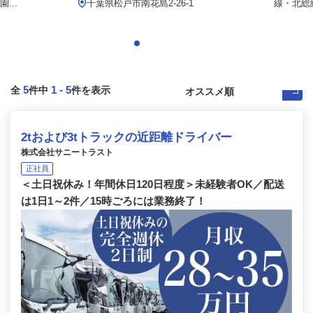
...
千葉県松戸市南花島2-26-1
線・北総
5
1
-
5
全
件中
件を表示
2tおよび3tトラックの近距離ドライバー
株式会社サニートラスト
正社員
＜土日祝休み！年間休日120日程度＞未経験者OK／配送
は1日1～2件／15時ごろには業務終了！