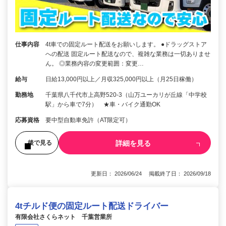
仕事内容
4t車での固定ルート配送をお願いします。 ●ドラッグストア
への配送 固定ルート配送なので、複雑な業務は一切ありませ
ん。 ◎業務内容の変更範囲：変更…
給与
日給13,000円以上／月収325,000円以上（月25日稼働）
勤務地
千葉県八千代市上高野520-3（山万ユーカリが丘線「中学校
駅」から車で7分） ★車・バイク通勤OK
応募資格
要中型自動車免許（AT限定可）
詳細を見る
後で見る
更新日： 2026/06/24 掲載終了日： 2026/09/18
4tチルド便の固定ルート配送ドライバー
有限会社さくらネット 千葉営業所