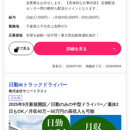
送業務をお任せします。 【具体的な仕事内容】 店舗配送、
センター間の横持ち配送がメインとなります…
給与
日給17,000円～（月収450,000円～550,000円）
勤務地
千葉県八千代市上高野473
応募資格
学歴＆経験一切不問！要大型自動車運転免許！
詳細を見る
後で見る
更新日： 2026/07/30 掲載終了日： 2026/09/04
日勤4tトラックドライバー
株式会社サニートラスト
正社員
2025年9月新規開設／日勤のみの中型ドライバー／週休2
日もOK／月収40万～50万円の高収入も可能