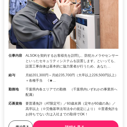
仕事内容
ALSOKを契約するお客様先を訪問し、防犯カメラやセンサー
といったセキュリティシステムを設置します。といっても、
設置工事自体は基本的に協力業者が行うため、あなた…
給与
月給201,300円～月給235,700円（大卒以上226,500円以上）
＋各種手当 《★…
勤務地
千葉県内各エリアでの勤務 （千葉県内いずれかの事業所へ
配属）
応募資格
要普通免許（AT限定可）／60歳未満（定年が60歳の為）／
高卒以上（※労働基準法等法令の規定により） ※普通免許を
お持ちでない方は入社までの取得でOK！
後で見る