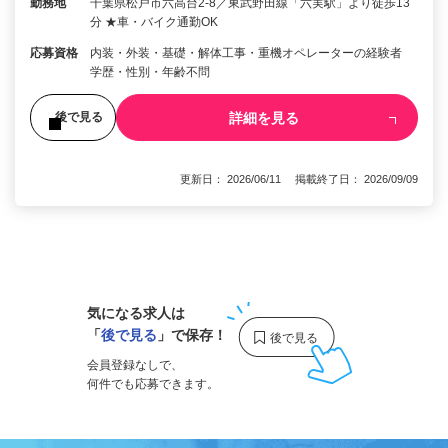
勤務地
千葉県松戸市六高台2-8／東武野田線「六実駅」より徒歩13
分 ★車・バイク通勤OK
応募資格
内装・外装・基礎・解体工事・重機オペレーターの経験者
学歴・性別・年齢不問
詳細を見る
後で見る
更新日： 2026/06/11 掲載終了日： 2026/09/09
1
気になる求人は
「
後で見る
」で保存！
会員登録なしで、
何件でも応募できます。