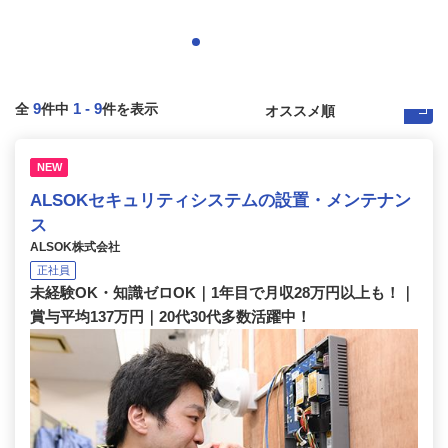
9
1
-
9
全
件中
件を表示
NEW
ALSOKセキュリティシステムの設置・メンテナン
ス
ALSOK株式会社
正社員
未経験OK・知識ゼロOK｜1年目で月収28万円以上も！｜
賞与平均137万円｜20代30代多数活躍中！