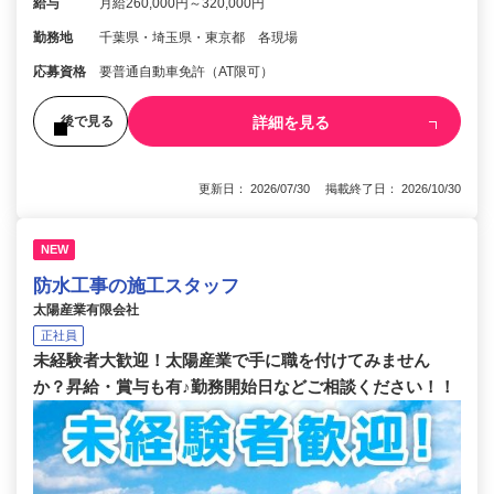
給与
月給260,000円～320,000円
勤務地
千葉県・埼玉県・東京都 各現場
応募資格
要普通自動車免許（AT限可）
詳細を見る
後で見る
更新日： 2026/07/30 掲載終了日： 2026/10/30
NEW
防水工事の施工スタッフ
太陽産業有限会社
正社員
未経験者大歓迎！太陽産業で手に職を付けてみません
か？昇給・賞与も有♪勤務開始日などご相談ください！！