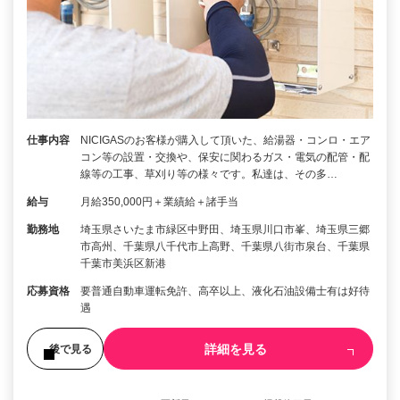
仕事内容
NICIGASのお客様が購入して頂いた、給湯器・コンロ・エア
コン等の設置・交換や、保安に関わるガス・電気の配管・配
線等の工事、草刈り等の様々です。私達は、その多…
給与
月給350,000円＋業績給＋諸手当
勤務地
埼玉県さいたま市緑区中野田、埼玉県川口市峯、埼玉県三郷
市高州、千葉県八千代市上高野、千葉県八街市泉台、千葉県
千葉市美浜区新港
応募資格
要普通自動車運転免許、高卒以上、液化石油設備士有は好待
遇
詳細を見る
後で見る