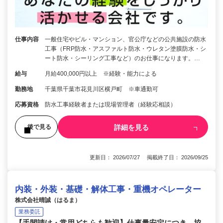
仕事内容
一般住宅やビル・マンション、官公庁などの公共施設の防水
工事（FRP防水・アスファルト防水・ウレタン塗膜防水・シ
ート防水・シーリング工事など）のお仕事になります。…
給与
月給400,000円以上 ※経験・能力による
勤務地
千葉県千葉市花見川区横戸町 ※車通勤可
応募資格
防水工事経験者または現場管理者（経験応相談）
詳細を見る
後で見る
更新日： 2026/07/27 掲載終了日： 2026/09/25
内装・外装・基礎・解体工事・重機オペレーター
株式会社晴誠（はるま）
業務委託
【手間請け・常用どちらも歓迎】仕事量安定につき、協