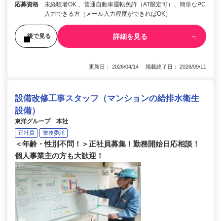
応募資格
未経験者OK 、普通自動車運転免許（AT限定可）、簡単なPC
入力できる方（メール入力程度ができればOK）
詳細を見る
後で見る
更新日： 2026/04/14 掲載終了日： 2026/09/11
設備改修工事スタッフ（マンションの給排水衛生
設備）
東洋グループ 本社
正社員
業務委託
＜年齢・性別不問！＞正社員募集！勤務開始日応相談！
個人事業主の方も大歓迎！