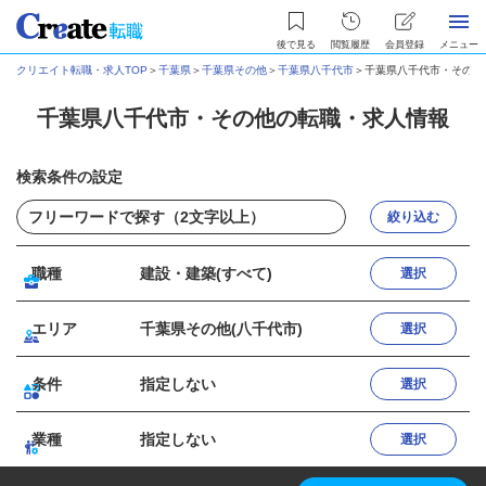
後で見る
閲覧履歴
会員登録
メニュー
クリエイト転職・求人TOP
＞
千葉県
＞
千葉県その他
＞
千葉県八千代市
＞
千葉県八千代市・その他
千葉県八千代市・その他の転職・求人情報
検索条件の設定
絞り込む
職種
建設・建築(すべて)
選択
エリア
千葉県その他(八千代市)
選択
条件
指定しない
選択
業種
指定しない
選択