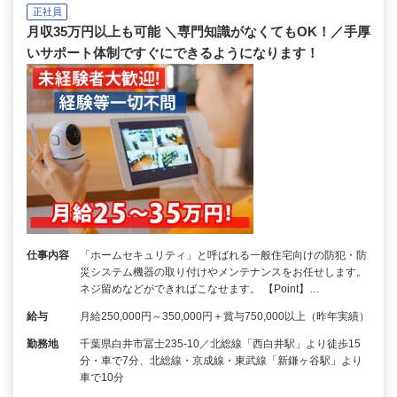
正社員
月収35万円以上も可能 ＼専門知識がなくてもOK！／手厚
いサポート体制ですぐにできるようになります！
仕事内容
「ホームセキュリティ」と呼ばれる一般住宅向けの防犯・防
災システム機器の取り付けやメンテナンスをお任せします。
ネジ留めなどができればこなせます。 【Point】…
給与
月給250,000円～350,000円＋賞与750,000以上（昨年実績）
勤務地
千葉県白井市冨士235-10／北総線「西白井駅」より徒歩15
分・車で7分、北総線・京成線・東武線「新鎌ヶ谷駅」より
車で10分