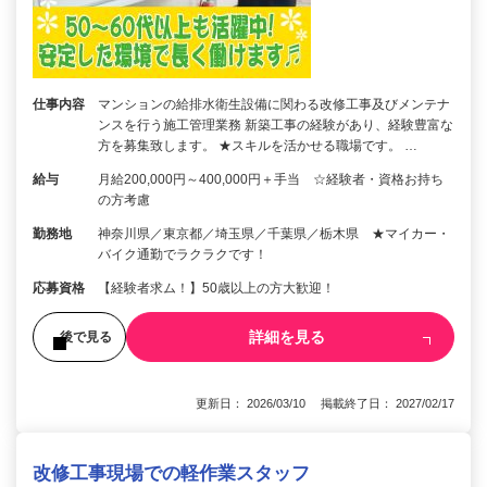
仕事内容
マンションの給排水衛生設備に関わる改修工事及びメンテナ
ンスを行う施工管理業務 新築工事の経験があり、経験豊富な
方を募集致します。 ★スキルを活かせる職場です。 …
給与
月給200,000円～400,000円＋手当 ☆経験者・資格お持ち
の方考慮
勤務地
神奈川県／東京都／埼玉県／千葉県／栃木県 ★マイカー・
バイク通勤でラクラクです！
応募資格
【経験者求ム！】50歳以上の方大歓迎！
詳細を見る
後で見る
更新日： 2026/03/10 掲載終了日： 2027/02/17
改修工事現場での軽作業スタッフ