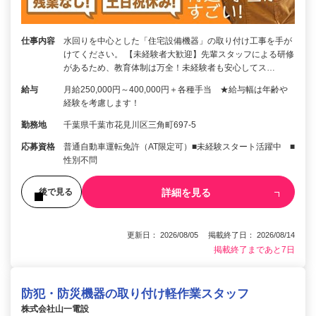
仕事内容
水回りを中心とした「住宅設備機器」の取り付け工事を手が
けてください。 【未経験者大歓迎】先輩スタッフによる研修
があるため、教育体制は万全！未経験者も安心してス…
給与
月給250,000円～400,000円＋各種手当 ★給与幅は年齢や
経験を考慮します！
勤務地
千葉県千葉市花見川区三角町697-5
応募資格
普通自動車運転免許（AT限定可）■未経験スタート活躍中 ■
性別不問
詳細を見る
後で見る
更新日： 2026/08/05 掲載終了日： 2026/08/14
掲載終了まであと7日
防犯・防災機器の取り付け軽作業スタッフ
株式会社山一電設