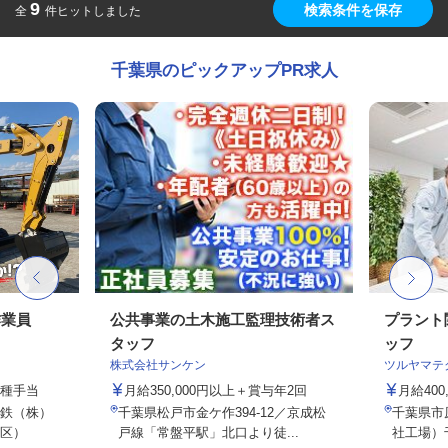
9
検索条件を保存
全
件ヒットしました
千葉県のピックアップPR求人
作業員
公共事業の土木施工監理技術者ス
プラント
タッフ
ッフ
株式会社サンケン
ツルヤマテ
各種手当
月給350,000円以上＋賞与年2回
月給400,
鉄（株）
千葉県松戸市金ケ作394-12／京成松
千葉県市原
区）
戸線「常盤平駅」北口より徒...
社工場）