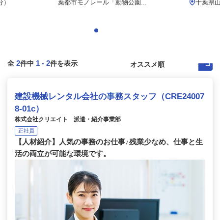
分）
葉都市モノレール「動物公園...
千葉県
2
1
-
2
全
件中
件を表示
建設機械レンタル会社の事務スタッフ（CRE24007
8-01c）
株式会社クリエイト 派遣・紹介事業部
正社員
【人材紹介】人気の事務のお仕事♪残業少なめ、仕事と生
活の両立が可能な環境です。