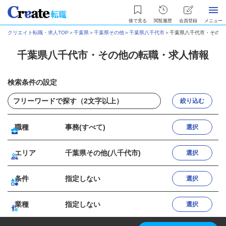
後で見る
閲覧履歴
会員登録
メニュー
クリエイト転職・求人TOP
＞
千葉県
＞
千葉県その他
＞
千葉県八千代市
＞
千葉県八千代市・その他
千葉県八千代市・その他の転職・求人情報
検索条件の設定
絞り込む
職種
事務(すべて)
選択
エリア
千葉県その他(八千代市)
選択
条件
指定しない
選択
業種
指定しない
選択