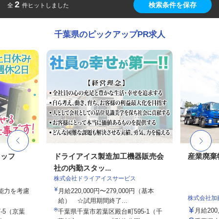
2
検索条件を保存
全
件ヒットしました
千葉県のピックアップPR求人
タッフ
ドライアイス製造加工機器販売会
産業廃棄
社の内勤スタッ...
株式会社ドライアイスサービス
・能力を考慮
月給220,000円〜279,000円（基本
株式会社加
給） ☆試用期間終了...
月給200
-5（京葉
千葉県千葉市若葉区殿台町595-1（千