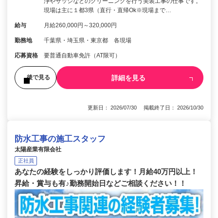
浄やサッシなどのクリーニングを行う美装工事の仕事です。
現場は主に１都3県（直行・直帰Ok※現場まで…
給与
月給260,000円～320,000円
勤務地
千葉県・埼玉県・東京都 各現場
応募資格
要普通自動車免許（AT限可）
詳細を見る
後で見る
更新日： 2026/07/30 掲載終了日： 2026/10/30
防水工事の施工スタッフ
太陽産業有限会社
正社員
あなたの経験をしっかり評価します！月給40万円以上！
昇給・賞与も有♪勤務開始日などご相談ください！！