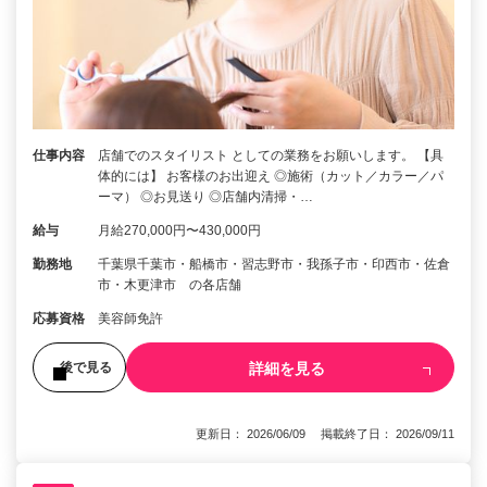
仕事内容
店舗でのスタイリスト としての業務をお願いします。 【具
体的には】 お客様のお出迎え ◎施術（カット／カラー／パ
ーマ） ◎お見送り ◎店舗内清掃・…
給与
月給270,000円〜430,000円
勤務地
千葉県千葉市・船橋市・習志野市・我孫子市・印西市・佐倉
市・木更津市 の各店舗
応募資格
美容師免許
詳細を見る
後で見る
更新日： 2026/06/09 掲載終了日： 2026/09/11