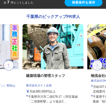
7
検索条件を保存
全
件ヒットしました
千葉県のピックアップPR求人
フ
建築現場の管理スタッフ
物流会社
株式会社S
株式会社タケミ企画
イン）野田山
月給247,
月給380,000円以上
定残業代・
千葉県市川市二俣678-17（JR京葉線
千葉県千葉
「二俣新町駅」より徒歩2...
葉線「稲毛