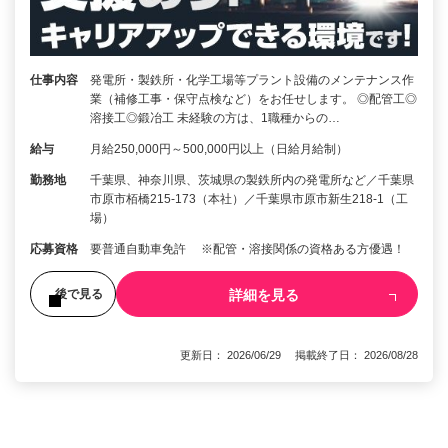
仕事内容
発電所・製鉄所・化学工場等プラント設備のメンテナンス作
業（補修工事・保守点検など）をお任せします。 ◎配管工◎
溶接工◎鍛冶工 未経験の方は、1職種からの…
給与
月給250,000円～500,000円以上（日給月給制）
勤務地
千葉県、神奈川県、茨城県の製鉄所内の発電所など／千葉県
市原市栢橋215-173（本社）／千葉県市原市新生218-1（工
場）
応募資格
要普通自動車免許 ※配管・溶接関係の資格ある方優遇！
詳細を見る
後で見る
更新日： 2026/06/29 掲載終了日： 2026/08/28
1