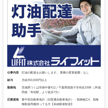
仕事内容
灯油の配達をお願いします。 業務の変更範囲：なし
給与
月給350,000円以上
勤務地
茨城県つくば市南中妻412／千葉県我孫子市布佐3398（JR成
田線「布佐駅」より徒歩7分）
応募資格
要中型自動車免許（旧普通自動車免許）・危険物乙4、危険
物取扱丙種持ってる方【未経験者歓迎】