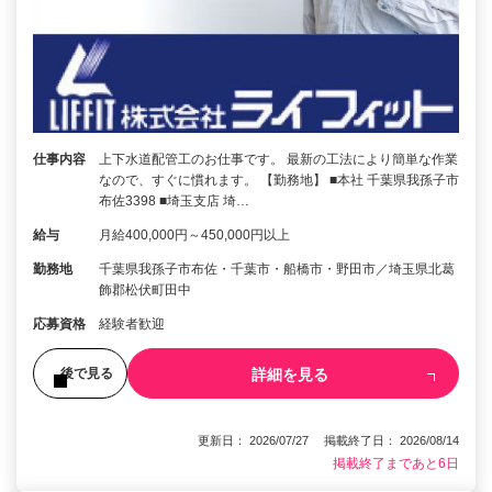
仕事内容
上下水道配管工のお仕事です。 最新の工法により簡単な作業
なので、すぐに慣れます。 【勤務地】 ■本社 千葉県我孫子市
布佐3398 ■埼玉支店 埼…
給与
月給400,000円～450,000円以上
勤務地
千葉県我孫子市布佐・千葉市・船橋市・野田市／埼玉県北葛
飾郡松伏町田中
応募資格
経験者歓迎
詳細を見る
後で見る
更新日： 2026/07/27 掲載終了日： 2026/08/14
掲載終了まであと6日