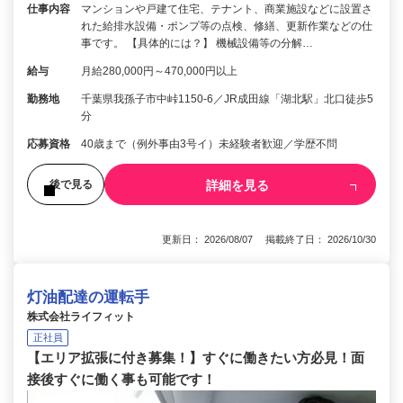
仕事内容
マンションや戸建て住宅、テナント、商業施設などに設置さ
れた給排水設備・ポンプ等の点検、修繕、更新作業などの仕
事です。 【具体的には？】 機械設備等の分解…
給与
月給280,000円～470,000円以上
勤務地
千葉県我孫子市中峠1150-6／JR成田線「湖北駅」北口徒歩5
分
応募資格
40歳まで（例外事由3号イ）未経験者歓迎／学歴不問
詳細を見る
後で見る
更新日： 2026/08/07 掲載終了日： 2026/10/30
灯油配達の運転手
株式会社ライフィット
正社員
【エリア拡張に付き募集！】すぐに働きたい方必見！面
接後すぐに働く事も可能です！