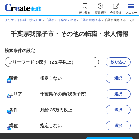
後で見る
閲覧履歴
会員登録
メニュー
クリエイト転職・求人TOP
＞
千葉県
＞
千葉県その他
＞
千葉県我孫子市
＞
千葉県我孫子市・その他
千葉県我孫子市・その他の転職・求人情報
検索条件の設定
絞り込む
職種
指定しない
選択
エリア
千葉県その他(我孫子市)
選択
条件
月給 25万円以上
選択
業種
指定しない
選択