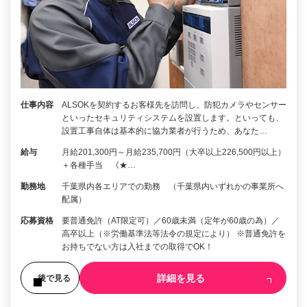
仕事内容
ALSOKを契約するお客様先を訪問し、防犯カメラやセンサー
といったセキュリティシステムを設置します。といっても、
設置工事自体は基本的に協力業者が行うため、あなた…
給与
月給201,300円～月給235,700円（大卒以上226,500円以上）
＋各種手当 《★…
勤務地
千葉県内各エリアでの勤務 （千葉県内いずれかの事業所へ
配属）
応募資格
要普通免許（AT限定可）／60歳未満（定年が60歳の為）／
高卒以上（※労働基準法等法令の規定により） ※普通免許を
お持ちでない方は入社までの取得でOK！
詳細を見る
後で見る