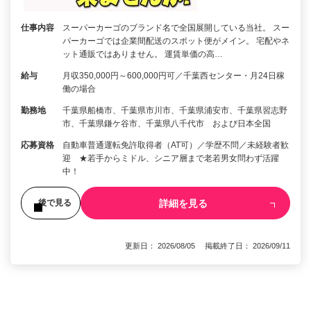
仕事内容
スーパーカーゴのブランド名で全国展開している当社。 スー
パーカーゴでは企業間配送のスポット便がメイン。 宅配やネ
ット通販ではありません。 運賃単価の高…
給与
月収350,000円～600,000円可／千葉西センター・月24日稼
働の場合
勤務地
千葉県船橋市、千葉県市川市、千葉県浦安市、千葉県習志野
市、千葉県鎌ケ谷市、千葉県八千代市 および日本全国
応募資格
自動車普通運転免許取得者（AT可）／学歴不問／未経験者歓
迎 ★若手からミドル、シニア層まで老若男女問わず活躍
中！
詳細を見る
後で見る
更新日： 2026/08/05 掲載終了日： 2026/09/11
1