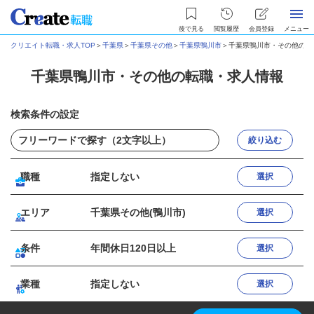
後で見る
閲覧履歴
会員登録
メニュー
クリエイト転職・求人TOP
＞
千葉県
＞
千葉県その他
＞
千葉県鴨川市
＞
千葉県鴨川市・その他の転
千葉県鴨川市・その他の転職・求人情報
検索条件の設定
絞り込む
職種
指定しない
選択
エリア
千葉県その他(鴨川市)
選択
条件
年間休日120日以上
選択
業種
指定しない
選択