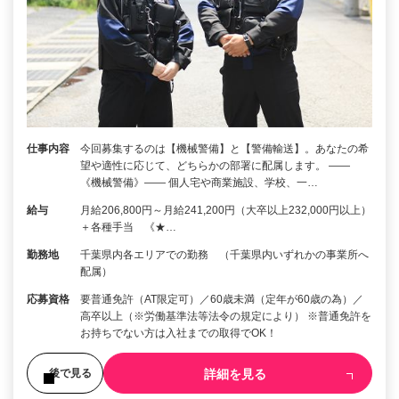
仕事内容
今回募集するのは【機械警備】と【警備輸送】。あなたの希
望や適性に応じて、どちらかの部署に配属します。 ――
《機械警備》―― 個人宅や商業施設、学校、一…
給与
月給206,800円～月給241,200円（大卒以上232,000円以上）
＋各種手当 《★…
勤務地
千葉県内各エリアでの勤務 （千葉県内いずれかの事業所へ
配属）
応募資格
要普通免許（AT限定可）／60歳未満（定年が60歳の為）／
高卒以上（※労働基準法等法令の規定により） ※普通免許を
お持ちでない方は入社までの取得でOK！
詳細を見る
後で見る