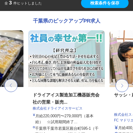
3
検索条件を保存
全
件ヒットしました
千葉県のピックアップPR求人
ドライアイス製造加工機器販売会
サッシ・
社の営業・販売...
株式会社ドライアイスサービス
株式会社スミ
月給220,000円〜279,000円（基本
FC マドリエ松
給） ☆試用期間終了...
月給400
千葉県千葉市若葉区殿台町595-1（千