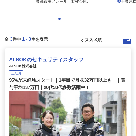
葉都市モノレール「動物公園...
千葉県松
3
1
-
3
全
件中
件を表示
ALSOKのセキュリティスタッフ
ALSOK株式会社
正社員
95%が未経験スタート｜1年目で月収32万円以上も！｜賞
与平均137万円｜20代30代多数活躍中！