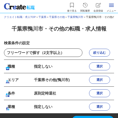
後で見る
閲覧履歴
会員登録
メニュー
クリエイト転職・求人TOP
＞
千葉県
＞
千葉県その他
＞
千葉県鴨川市
＞
千葉県鴨川市・その他の転
千葉県鴨川市・その他の転職・求人情報
検索条件の設定
絞り込む
職種
指定しない
選択
エリア
千葉県その他(鴨川市)
選択
条件
原則定時退社
選択
業種
指定しない
選択