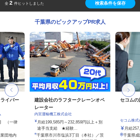
2
検索条件を保存
全
件ヒットしました
千葉県のピックアップPR求人
ドライバー
建設会社のラフタークレーンオペ
セコムの
レーター
ム
内宮運輸機工株式会社
セコム株式
00円 （一律
月給199,585円～232,859円以上＋別
途手当支給 ★経験...
月給257
工業団地内
千葉県市川市塩浜3丁目（本社）／茨
千葉県成