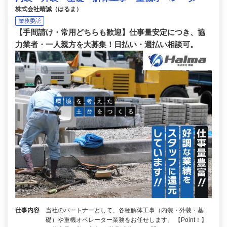
株式会社晴誠（はるま）
業務委託
【手間請け・常用どちらも歓迎】仕事量安定につき、協
力業者・一人親方を大募集！日払い・週払い相談可。
仕事内容
当社のパートナーとして、各種解体工事（内装・外装・基
礎）や重機オペレーター業務をお任せします。 【Point！】