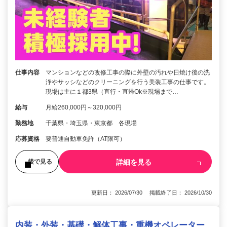
仕事内容
マンションなどの改修工事の際に外壁の汚れや日焼け後の洗
浄やサッシなどのクリーニングを行う美装工事の仕事です。
現場は主に１都3県（直行・直帰Ok※現場まで…
給与
月給260,000円～320,000円
勤務地
千葉県・埼玉県・東京都 各現場
応募資格
要普通自動車免許（AT限可）
詳細を見る
後で見る
更新日： 2026/07/30 掲載終了日： 2026/10/30
内装・外装・基礎・解体工事・重機オペレーター