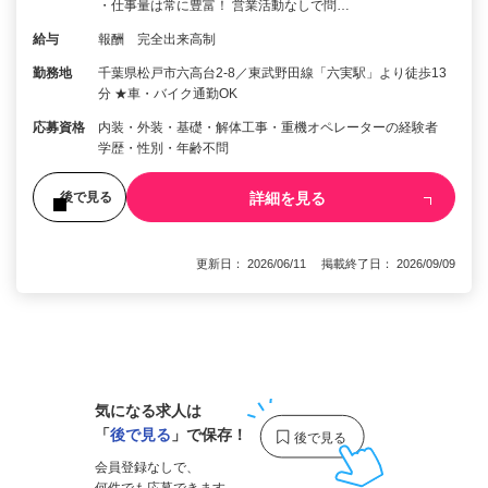
・仕事量は常に豊富！ 営業活動なしで問…
給与
報酬 完全出来高制
勤務地
千葉県松戸市六高台2-8／東武野田線「六実駅」より徒歩13
分 ★車・バイク通勤OK
応募資格
内装・外装・基礎・解体工事・重機オペレーターの経験者
学歴・性別・年齢不問
詳細を見る
後で見る
更新日： 2026/06/11 掲載終了日： 2026/09/09
1
気になる求人は
「
後で見る
」で保存！
会員登録なしで、
何件でも応募できます。