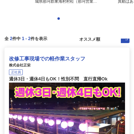
城県那珂郡東海村村松（那珂営業...
異動はあ
2
1
-
2
全
件中
件を表示
改修工事現場での軽作業スタッフ
株式会社正栄
正社員
週休3日・週休4日もOK！性別不問 直行直帰Ok