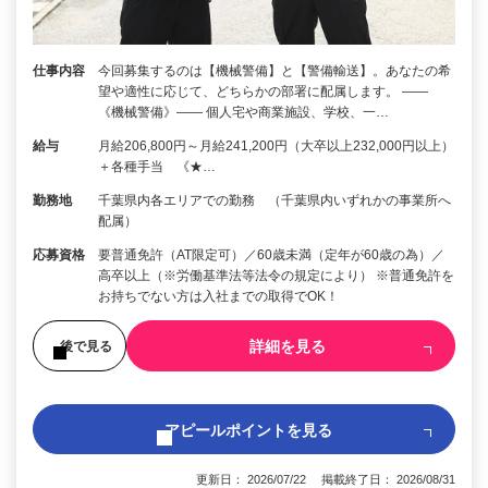
仕事内容
今回募集するのは【機械警備】と【警備輸送】。あなたの希
望や適性に応じて、どちらかの部署に配属します。 ――
《機械警備》―― 個人宅や商業施設、学校、一…
給与
月給206,800円～月給241,200円（大卒以上232,000円以上）
＋各種手当 《★…
勤務地
千葉県内各エリアでの勤務 （千葉県内いずれかの事業所へ
配属）
応募資格
要普通免許（AT限定可）／60歳未満（定年が60歳の為）／
高卒以上（※労働基準法等法令の規定により） ※普通免許を
お持ちでない方は入社までの取得でOK！
詳細を見る
後で見る
アピールポイントを見る
更新日： 2026/07/22 掲載終了日： 2026/08/31