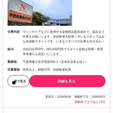
仕事内容
サッシやドアなどに使用する金物部品製造会社で、組み立て
作業をお願いします。未経験者大歓迎！今いるスタッフはみ
な未経験スタートです。いきなりすべての仕事を任せるわ…
給与
月給220,000円～260,000円内でスタート金額は前職・希望
等考慮の上決定いたします…
勤務地
千葉県鎌ケ谷市初富866-1（五本松交差点近く）
応募資格
高卒以上、経験不問、未経験者歓迎
詳細を見る
後で見る
更新日： 2026/06/26 掲載終了日： 2026/08/21
掲載終了まであと13日