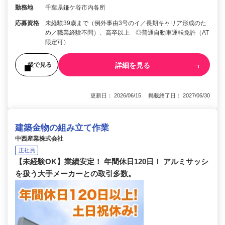
勤務地
千葉県鎌ケ谷市内各所
応募資格
未経験39歳まで（例外事由3号のイ／長期キャリア形成のた
め／職業経験不問）、高卒以上 ◎普通自動車運転免許（AT
限定可）
詳細を見る
後で見る
更新日： 2026/06/15 掲載終了日： 2027/06/30
建築金物の組み立て作業
中西産業株式会社
正社員
【未経験OK】業績安定！ 年間休日120日！ アルミサッシ
を扱う大手メーカーとの取引多数。