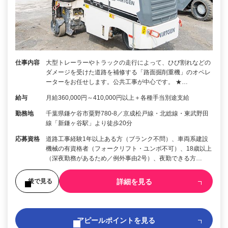
仕事内容
大型トレーラーやトラックの走行によって、ひび割れなどの
ダメージを受けた道路を補修する「路面掘削重機」のオペレ
ーターをお任せします。公共工事が中心です。 ★…
給与
月給360,000円～410,000円以上＋各種手当別途支給
勤務地
千葉県鎌ケ谷市粟野780-8／京成松戸線・北総線・東武野田
線「新鎌ヶ谷駅」より徒歩20分
応募資格
道路工事経験1年以上ある方（ブランク不問）、車両系建設
機械の有資格者（フォークリフト・ユンボ不可）、18歳以上
（深夜勤務があるため／例外事由2号）、夜勤できる方…
詳細を見る
後で見る
アピールポイントを見る