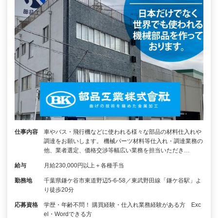
仕事内容
車やバス・飛行機などに使われる様々な部品の材料仕入れや
調達をお願いします。 機械パーツ材料等仕入れ・調達業務の
他、業者選定、価格交渉等幅広い業務を担当いただき…
給与
月給230,000円以上＋各種手当
勤務地
千葉県鎌ケ谷市東道野辺5-6-58／東武野田線「鎌ケ谷駅」よ
り徒歩20分
応募資格
学歴・年齢不問！ 購買経験・仕入れ業務経験がある方 Exc
el・Wordできる方