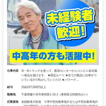
仕事内容
3t・4tトラックを使って、配送センターからコンビニ各店舗
へ食品を届けます。 ★固定ルート ★全ての製品に台車がつ
いているので転がしていくだけ ★パワーゲ…
給与
月給297,000円以上
勤務地
千葉県鎌ケ谷市東初富1-10-1（東初富公民館向かい）
応募資格
未経験者大歓迎 ※準中型自動車免許または中型自動車免許