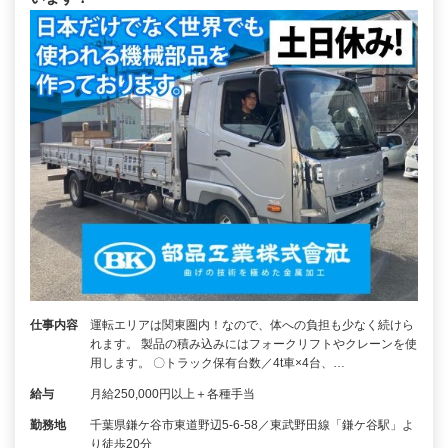
仕事内容
運転エリアは関東圏内！なので、体への負担も少なく続けら
れます。 製品の積み込みにはフォークリフトやクレーンを使
用します。 〇トラック保有台数／4t車×4台、…
給与
月給250,000円以上＋各種手当
勤務地
千葉県鎌ケ谷市東道野辺5-6-58／東武野田線「鎌ケ谷駅」よ
り徒歩20分