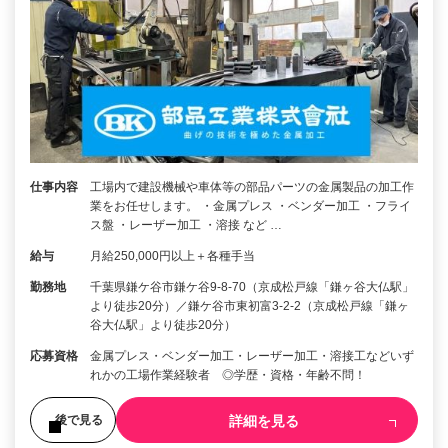
仕事内容
工場内で建設機械や車体等の部品パーツの金属製品の加工作
業をお任せします。 ・金属プレス ・ベンダー加工 ・フライ
ス盤 ・レーザー加工 ・溶接 など …
給与
月給250,000円以上＋各種手当
勤務地
千葉県鎌ケ谷市鎌ケ谷9-8-70（京成松戸線「鎌ヶ谷大仏駅」
より徒歩20分）／鎌ケ谷市東初富3-2-2（京成松戸線「鎌ヶ
谷大仏駅」より徒歩20分）
応募資格
金属プレス・ベンダー加工・レーザー加工・溶接工などいず
れかの工場作業経験者 ◎学歴・資格・年齢不問！
詳細を見る
後で見る