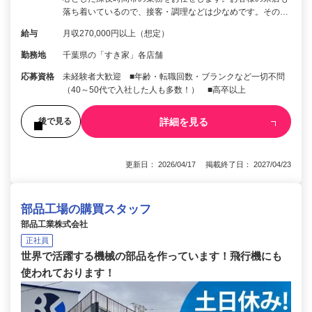
落ち着いているので、接客・調理などは少なめです。その…
給与
月収270,000円以上（想定）
勤務地
千葉県の「すき家」各店舗
応募資格
未経験者大歓迎 ■年齢・転職回数・ブランクなど一切不問
（40～50代で入社した人も多数！） ■高卒以上
詳細を見る
後で見る
更新日： 2026/04/17 掲載終了日： 2027/04/23
部品工場の購買スタッフ
部品工業株式会社
正社員
世界で活躍する機械の部品を作っています！飛行機にも
使われております！