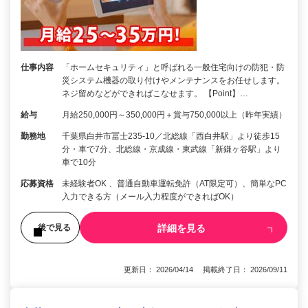
仕事内容
「ホームセキュリティ」と呼ばれる一般住宅向けの防犯・防
災システム機器の取り付けやメンテナンスをお任せします。
ネジ留めなどができればこなせます。 【Point】…
給与
月給250,000円～350,000円＋賞与750,000以上（昨年実績）
勤務地
千葉県白井市冨士235-10／北総線「西白井駅」より徒歩15
分・車で7分、北総線・京成線・東武線「新鎌ヶ谷駅」より
車で10分
応募資格
未経験者OK 、普通自動車運転免許（AT限定可）、簡単なPC
入力できる方（メール入力程度ができればOK）
詳細を見る
後で見る
更新日： 2026/04/14 掲載終了日： 2026/09/11