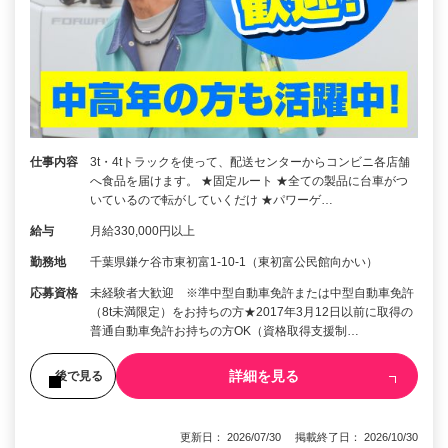
仕事内容
3t・4tトラックを使って、配送センターからコンビニ各店舗
へ食品を届けます。 ★固定ルート ★全ての製品に台車がつ
いているので転がしていくだけ ★パワーゲ…
給与
月給330,000円以上
勤務地
千葉県鎌ケ谷市東初富1-10-1（東初富公民館向かい）
応募資格
未経験者大歓迎 ※準中型自動車免許または中型自動車免許
（8t未満限定）をお持ちの方★2017年3月12日以前に取得の
普通自動車免許お持ちの方OK（資格取得支援制…
詳細を見る
後で見る
更新日： 2026/07/30 掲載終了日： 2026/10/30