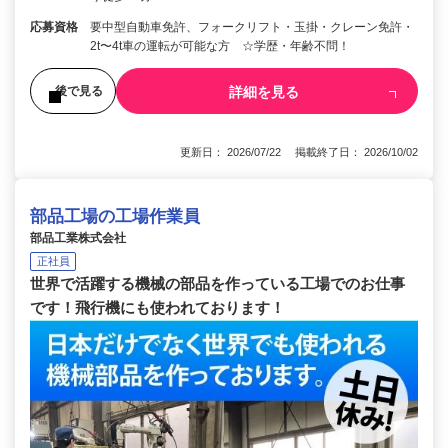
応募資格
要中型自動車免許、フォークリフト・玉掛・クレーン免許・
2t〜4t車の運転が可能な方 ☆学歴・年齢不問！
詳細を見る
後で見る
更新日： 2026/07/22 掲載終了日： 2026/10/02
部品工場の工場作業員
部品工業株式会社
正社員
世界で活躍する機械の部品を作っている工場でのお仕事
です！飛行機にも使われております！