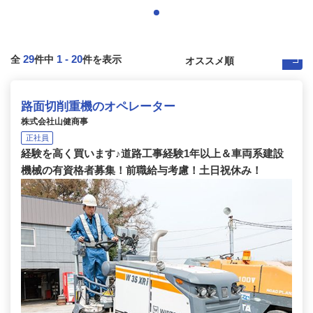
29
1
-
20
全
件中
件を表示
路面切削重機のオペレーター
株式会社山健商事
正社員
経験を高く買います♪道路工事経験1年以上＆車両系建設
機械の有資格者募集！前職給与考慮！土日祝休み！