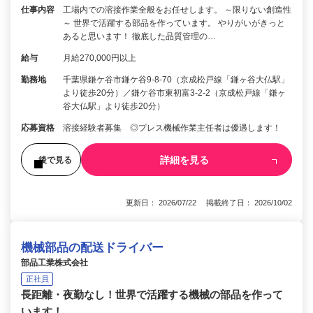
仕事内容
工場内での溶接作業全般をお任せします。 ～限りない創造性
～ 世界で活躍する部品を作っています。 やりがいがきっと
あると思います！ 徹底した品質管理の…
給与
月給270,000円以上
勤務地
千葉県鎌ケ谷市鎌ケ谷9-8-70（京成松戸線「鎌ヶ谷大仏駅」
より徒歩20分）／鎌ケ谷市東初富3-2-2（京成松戸線「鎌ヶ
谷大仏駅」より徒歩20分）
応募資格
溶接経験者募集 ◎プレス機械作業主任者は優遇します！
詳細を見る
後で見る
更新日： 2026/07/22 掲載終了日： 2026/10/02
機械部品の配送ドライバー
部品工業株式会社
正社員
長距離・夜勤なし！世界で活躍する機械の部品を作って
います！