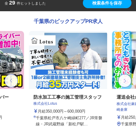
29
検索条件を保存
全
件ヒットしました
千葉県のピックアップPR求人
イバー
防水加工工事の施工管理スタッフ
運送会社
株式会社Lotus
株式会社麻
崎倉庫
月給350,000円～600,000円
円
月給250
千葉県松戸市八ケ崎緑町277／JR常磐
線・JR武蔵野線「新松戸駅...
千葉県野