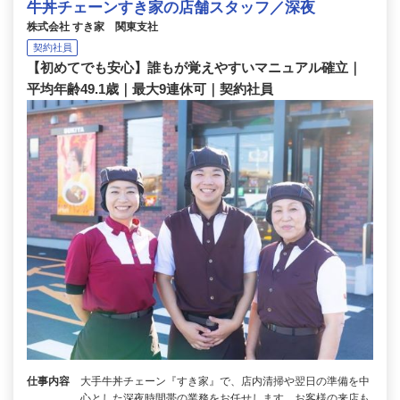
牛丼チェーンすき家の店舗スタッフ／深夜
株式会社 すき家 関東支社
契約社員
【初めてでも安心】誰もが覚えやすいマニュアル確立｜
平均年齢49.1歳｜最大9連休可｜契約社員
仕事内容
大手牛丼チェーン『すき家』で、店内清掃や翌日の準備を中
心とした深夜時間帯の業務をお任せします。お客様の来店も