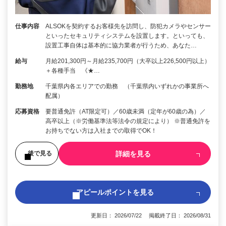
仕事内容
ALSOKを契約するお客様先を訪問し、防犯カメラやセンサー
といったセキュリティシステムを設置します。といっても、
設置工事自体は基本的に協力業者が行うため、あなた…
給与
月給201,300円～月給235,700円（大卒以上226,500円以上）
＋各種手当 《★…
勤務地
千葉県内各エリアでの勤務 （千葉県内いずれかの事業所へ
配属）
応募資格
要普通免許（AT限定可）／60歳未満（定年が60歳の為）／
高卒以上（※労働基準法等法令の規定により） ※普通免許を
お持ちでない方は入社までの取得でOK！
詳細を見る
後で見る
アピールポイントを見る
更新日： 2026/07/22 掲載終了日： 2026/08/31