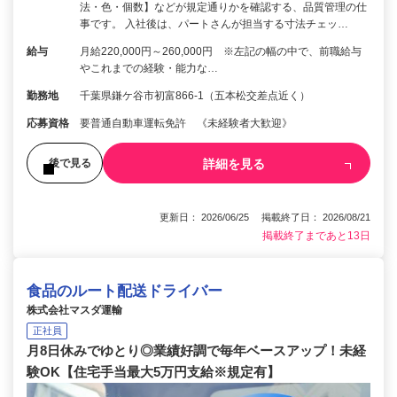
法・色・個数】などが規定通りかを確認する、品質管理の仕
事です。 入社後は、パートさんが担当する寸法チェッ…
給与
月給220,000円～260,000円 ※左記の幅の中で、前職給与
やこれまでの経験・能力な…
勤務地
千葉県鎌ケ谷市初富866-1（五本松交差点近く）
応募資格
要普通自動車運転免許 《未経験者大歓迎》
詳細を見る
後で見る
更新日： 2026/06/25 掲載終了日： 2026/08/21
掲載終了まであと13日
食品のルート配送ドライバー
株式会社マスダ運輸
正社員
月8日休みでゆとり◎業績好調で毎年ベースアップ！未経
験OK【住宅手当最大5万円支給※規定有】