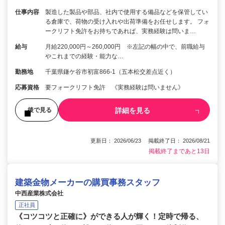
仕事内容
製造した製品や部品、社内で使用する備品などを保管してい
る倉庫で、荷物の受け入れや出荷準備をお任せします。 フォ
ークリフト免許をお持ちであれば、実務経験は問いま…
給与
月給220,000円～260,000円 ※左記の幅の中で、前職給与
やこれまでの経験・能力な…
勤務地
千葉県鎌ケ谷市初富866-1（五本松交差点近く）
応募資格
要フォークリフト免許 《実務経験は問いません》
詳細を見る
後で見る
更新日： 2026/06/23 掲載終了日： 2026/08/21
掲載終了まであと13日
建築金物メーカーの購買事務スタッフ
中西産業株式会社
正社員
《コツコツと正確に》ができる人が輝く！定時で帰る、