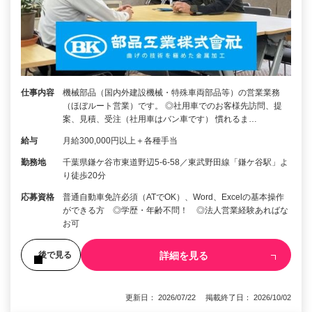
仕事内容
機械部品（国内外建設機械・特殊車両部品等）の営業業務
（ほぼルート営業）です。 ◎社用車でのお客様先訪問、提
案、見積、受注（社用車はバン車です） 慣れるま…
給与
月給300,000円以上＋各種手当
勤務地
千葉県鎌ケ谷市東道野辺5-6-58／東武野田線「鎌ケ谷駅」よ
り徒歩20分
応募資格
普通自動車免許必須（ATでOK）、Word、Excelの基本操作
ができる方 ◎学歴・年齢不問！ ◎法人営業経験あればな
お可
詳細を見る
後で見る
更新日： 2026/07/22 掲載終了日： 2026/10/02