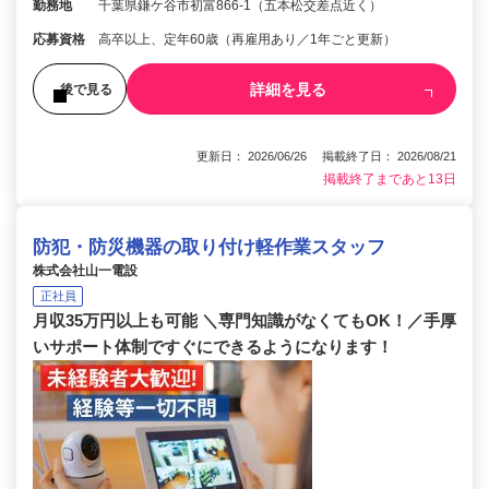
勤務地
千葉県鎌ケ谷市初富866-1（五本松交差点近く）
応募資格
高卒以上、定年60歳（再雇用あり／1年ごと更新）
詳細を見る
後で見る
更新日： 2026/06/26 掲載終了日： 2026/08/21
掲載終了まであと13日
防犯・防災機器の取り付け軽作業スタッフ
株式会社山一電設
正社員
月収35万円以上も可能 ＼専門知識がなくてもOK！／手厚
いサポート体制ですぐにできるようになります！