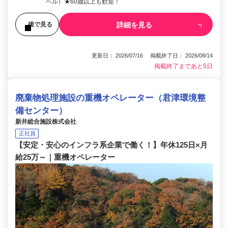
ベル）★60歳以上も歓迎！
詳細を見る
後で見る
更新日： 2026/07/16 掲載終了日： 2026/08/14
掲載終了まであと5日
廃棄物処理施設の重機オペレーター（君津環境整
備センター）
新井総合施設株式会社
正社員
【安定・安心のインフラ系企業で働く！】年休125日×月
給25万～｜重機オペレーター