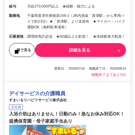
給与
月給270,000円以上 ★経験・能力による
勤務地
千葉県君津市東猪原248-2（JR内房線「君津駅」から専用バ
スで約23分）★「君津駅」より送迎有 ★マイカー・バイク
通勤OK（無料駐車場有）
応募資格
調理師免許必須 ★60歳以上も歓迎！ ★未経験者大歓迎！
詳細を見る
後で見る
更新日： 2026/07/16 掲載終了日： 2026/08/14
掲載終了まであと5日
デイサービスの介護職員
すまいるリハビリサービス株式会社
正社員
入浴介助はありません！日勤のみ！急なお休み対応OK！
提携保育園・母子家庭手当あり