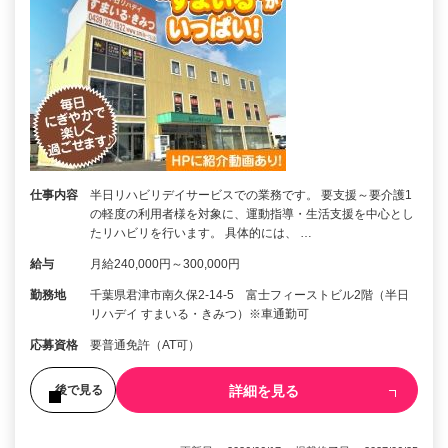
仕事内容
半日リハビリデイサービスでの業務です。 要支援～要介護1
の軽度の利用者様を対象に、運動指導・生活支援を中心とし
たリハビリを行います。 具体的には、 …
給与
月給240,000円～300,000円
勤務地
千葉県君津市南久保2-14-5 富士フィーストビル2階（半日
リハデイ すまいる・きみつ）※車通勤可
応募資格
要普通免許（AT可）
詳細を見る
後で見る