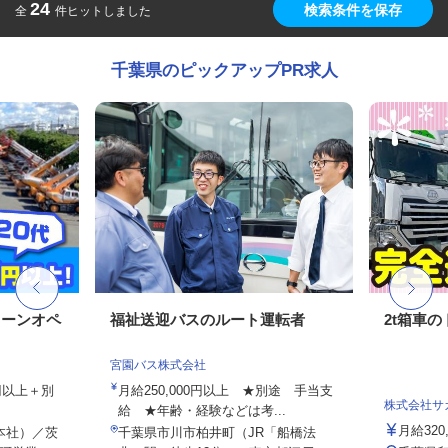
24
検索条件を保存
全
件ヒットしました
千葉県のピックアップPR求人
レーンオペ
福祉送迎バスのルート運転者
2t箱車
宮園バス株式会社
9円以上＋別
月給250,000円以上 ★別途 手当支
株式会社サ
給 ★年齢・経験などは考...
月給320,
本社）／茨
千葉県市川市柏井町（JR「船橋法