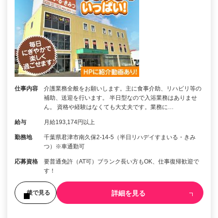
仕事内容
介護業務全般をお願いします。主に食事介助、リハビリ等の
補助、送迎を行います。 半日型なので入浴業務はありませ
ん。 資格や経験はなくても大丈夫です。業務に…
給与
月給193,174円以上
勤務地
千葉県君津市南久保2-14-5（半日リハデイすまいる・きみ
つ）※車通勤可
応募資格
要普通免許（AT可）ブランク長い方もOK、仕事復帰歓迎で
す！
詳細を見る
後で見る