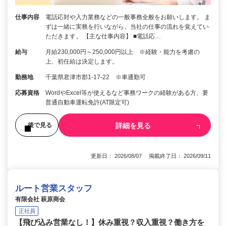
仕事内容
電話応対や入力業務などの一般事務全般をお願いします。 ま
ずは一緒に実務を行いながら、当社の仕事の流れを覚えてい
ただきます。 【主な仕事内容】 ■電話応…
給与
月給230,000円～250,000円以上 ※経験・能力を考慮の
上、初任給は決定します。
勤務地
千葉県君津市郡1-17-22 ※車通勤可
応募資格
WordやExcel等が使えるなど事務ワークの経験がある方、要
普通自動車運転免許(AT限定可)
詳細を見る
後で見る
更新日： 2026/08/07 掲載終了日： 2026/09/11
ルート営業スタッフ
有限会社 萩原商会
正社員
【飛び込み営業なし！】休み重視？収入重視？働き方を