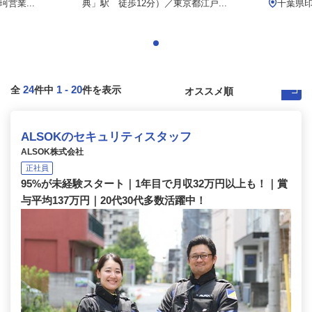
営業...
典」駅 徒歩12分）／東京都江戸...
千葉県印
24
1
-
20
全
件中
件を表示
ALSOKのセキュリティスタッフ
ALSOK株式会社
正社員
95%が未経験スタート｜1年目で月収32万円以上も！｜賞
与平均137万円｜20代30代多数活躍中！