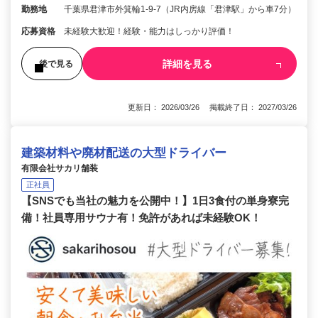
勤務地
千葉県君津市外箕輪1-9-7（JR内房線「君津駅」から車7分）
応募資格
未経験大歓迎！経験・能力はしっかり評価！
詳細を見る
後で見る
更新日： 2026/03/26 掲載終了日： 2027/03/26
建築材料や廃材配送の大型ドライバー
有限会社サカリ舗装
正社員
【SNSでも当社の魅力を公開中！】1日3食付の単身寮完
備！社員専用サウナ有！免許があれば未経験OK！