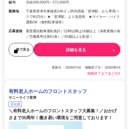
給与
月給268,000円～272,000円
勤務地
千葉県君津市東猪原248-2（JR内房線「君津駅」から専用バ
スで約23分）★「君津駅」より送迎有 ★マイカー・バイク
通勤OK（無料駐車場有）
応募資格
要普通自動車運転免許／22時以降は18歳以上（深夜業務の為
／労働基準法第61条）／60歳以上も歓迎！
詳細を見る
後で見る
更新日： 2026/07/16 掲載終了日： 2026/08/14
掲載終了まであと5日
有料老人ホームのフロントスタッフ
サニーライフ君津
正社員
＼有料老人ホームのフロントスタッフ大募集！／おかげ
さまで35周年！働き易い環境をご用意しております！