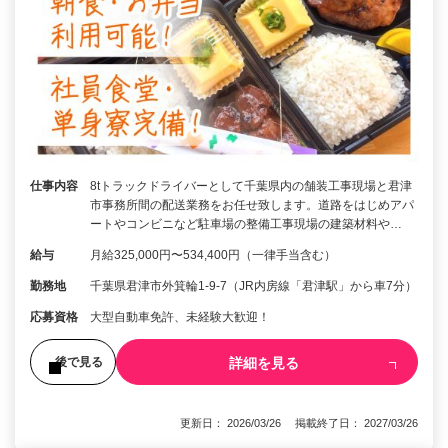
仕事内容
8tトラックドライバーとして千葉県内の舗装工事現場と君津
市事務所間の配送業務をお任せ致します。道路をはじめアパ
ートやコンビニなど駐車場の整備工事現場の建築材料や…
給与
月給325,000円〜534,400円（一律手当含む）
勤務地
千葉県君津市外箕輪1-9-7（JR内房線「君津駅」から車7分）
応募資格
大型自動車免許、未経験大歓迎！
詳細を見る
後で見る
更新日： 2026/03/26 掲載終了日： 2027/03/26