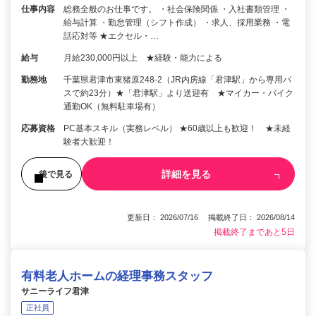
仕事内容
総務全般のお仕事です。 ・社会保険関係 ・入社書類管理 ・
給与計算 ・勤怠管理（シフト作成） ・求人、採用業務 ・電
話応対等 ★エクセル・…
給与
月給230,000円以上 ★経験・能力による
勤務地
千葉県君津市東猪原248-2（JR内房線「君津駅」から専用バ
スで約23分）★「君津駅」より送迎有 ★マイカー・バイク
通勤OK（無料駐車場有）
応募資格
PC基本スキル（実務レベル） ★60歳以上も歓迎！ ★未経
験者大歓迎！
詳細を見る
後で見る
更新日： 2026/07/16 掲載終了日： 2026/08/14
掲載終了まであと5日
有料老人ホームの経理事務スタッフ
サニーライフ君津
正社員