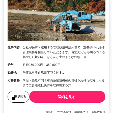
仕事内容
当社が保有・運用する管理型最終処分場で、重機操作や維持
管理業務を担当していただきます。 家庭などから出るゴミを
燃やした焼却灰（ほとんど土のような状態）や、…
給与
月給250,000円～350,000円
勤務地
千葉県君津市怒田字花立643-1
応募資格
学歴・経験不問！車両系建設機械の資格をお持ちの方、入社
までに普通運転免許を取得出来る方
詳細を見る
後で見る
更新日： 2026/07/03 掲載終了日： 2026/08/19