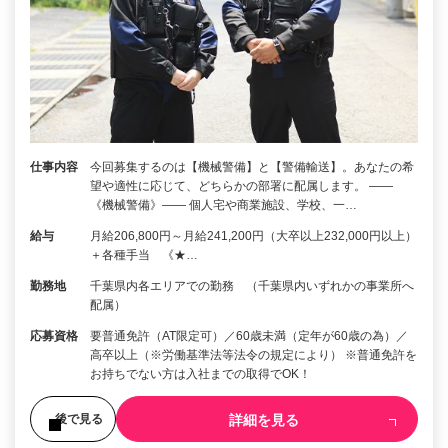
仕事内容
今回募集するのは【機械警備】と【警備輸送】。あなたの希
望や適性に応じて、どちらかの部署に配属します。 ――
《機械警備》―― 個人宅や商業施設、学校、一…
給与
月給206,800円～月給241,200円（大卒以上232,000円以上）
＋各種手当 《★…
勤務地
千葉県内各エリアでの勤務 （千葉県内いずれかの事業所へ
配属）
応募資格
要普通免許（AT限定可）／60歳未満（定年が60歳の為）／
高卒以上（※労働基準法等法令の規定により） ※普通免許を
お持ちでない方は入社までの取得でOK！
詳細を見る
後で見る