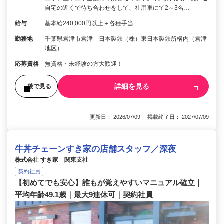
自宅の近くで待ち合わせをして、社用車にて2～3名…
給与
基本給240,000円以上＋各種手当
勤務地
千葉県君津市君津 日本製鉄（株）東日本製鉄所構内（君津
地区）
応募資格
無資格・未経験の方大歓迎！
詳細を見る
後で見る
更新日： 2026/07/09 掲載終了日： 2027/07/09
牛丼チェーンすき家の店舗スタッフ／深夜
株式会社 すき家 関東支社
契約社員
【初めてでも安心】誰もが覚えやすいマニュアル確立｜
平均年齢49.1歳｜最大9連休可｜契約社員