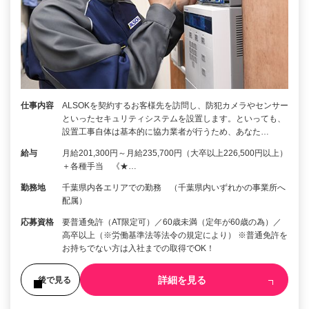
仕事内容
ALSOKを契約するお客様先を訪問し、防犯カメラやセンサー
といったセキュリティシステムを設置します。といっても、
設置工事自体は基本的に協力業者が行うため、あなた…
給与
月給201,300円～月給235,700円（大卒以上226,500円以上）
＋各種手当 《★…
勤務地
千葉県内各エリアでの勤務 （千葉県内いずれかの事業所へ
配属）
応募資格
要普通免許（AT限定可）／60歳未満（定年が60歳の為）／
高卒以上（※労働基準法等法令の規定により） ※普通免許を
お持ちでない方は入社までの取得でOK！
詳細を見る
後で見る