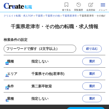
後で見る
閲覧履歴
会員登録
メニュー
クリエイト転職・求人TOP
＞
千葉県
＞
千葉県その他
＞
千葉県君津市
＞
千葉県君津市・その他の転
千葉県君津市・その他の転職・求人情報
検索条件の設定
絞り込む
職種
指定しない
選択
エリア
千葉県その他(君津市)
選択
条件
第二新卒歓迎
選択
業種
指定しない
選択