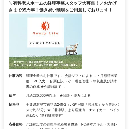
＼有料老人ホームの経理事務スタッフ大募集！／おかげ
さまで35周年！働き易い環境をご用意しております！
仕事内容
経理全般のお仕事です。 会計ソフトによる… ・月額請求業
務 ・PC入力 ・伝票仕訳 ・小口現金管理 ・領収書及び請求
書の作成 ★介護施設で…
給与
月給230,000円以上 ★経験・能力による
勤務地
千葉県君津市東猪原248-2（JR内房線「君津駅」から専用バ
スで約23分）★「君津駅」より送迎有 ★マイカー・バイク
通勤OK（無料駐車場有）
応募資格
介護施設での経理事務経験者優遇 PC基本スキル（実務レ