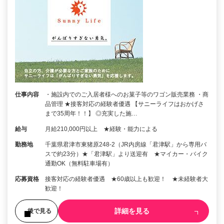
仕事内容
・施設内でのご入居者様へのお菓子等のワゴン販売業務 ・商
品管理 ★接客対応の経験者優遇 【サニーライフはおかげさ
まで35周年！！】 ◎充実した施…
給与
月給210,000円以上 ★経験・能力による
勤務地
千葉県君津市東猪原248-2（JR内房線「君津駅」から専用バ
スで約23分）★「君津駅」より送迎有 ★マイカー・バイク
通勤OK（無料駐車場有）
応募資格
接客対応の経験者優遇 ★60歳以上も歓迎！ ★未経験者大
歓迎！
詳細を見る
後で見る