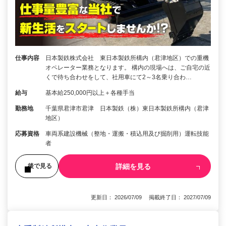
仕事内容
日本製鉄株式会社 東日本製鉄所構内（君津地区）での重機
オペレーター業務となります。 構内の現場へは、ご自宅の近
くで待ち合わせをして、社用車にて2～3名乗り合わ…
給与
基本給250,000円以上＋各種手当
勤務地
千葉県君津市君津 日本製鉄（株）東日本製鉄所構内（君津
地区）
応募資格
車両系建設機械（整地・運搬・積込用及び掘削用）運転技能
者
詳細を見る
後で見る
更新日： 2026/07/09 掲載終了日： 2027/07/09