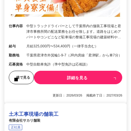
仕事内容
中型トラックドライバーとして千葉県内の舗装工事現場と君
津市事務所間の配送業務をお任せ致します。道路をはじめア
パートやコンビニなど駐車場の整備工事現場の建築材料や…
給与
月給325,000円〜534,400円（一律手当含む）
勤務地
千葉県君津市外箕輪1-9-7（JR内房線「君津駅」から車7分）
応募資格
中型自動車免許（準中型免許は応相談）
詳細を見る
後で見る
更新日： 2026/03/26 掲載終了日： 2027/03/26
土木工事現場の舗装工
有限会社サカリ舗装
正社員