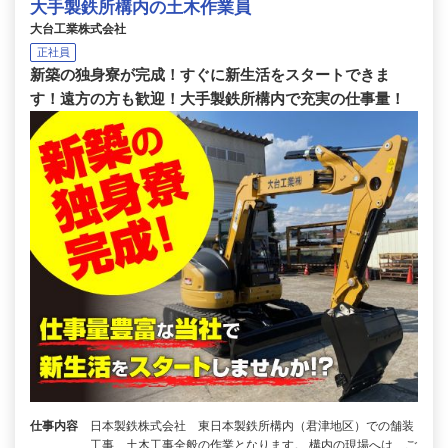
大手製鉄所構内の土木作業員
大台工業株式会社
正社員
新築の独身寮が完成！すぐに新生活をスタートできま
す！遠方の方も歓迎！大手製鉄所構内で充実の仕事量！
仕事内容
日本製鉄株式会社 東日本製鉄所構内（君津地区）での舗装
工事、土木工事全般の作業となります。 構内の現場へは、ご