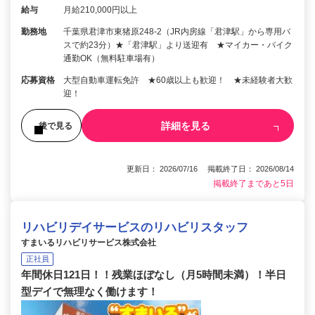
給与
月給210,000円以上
勤務地
千葉県君津市東猪原248-2（JR内房線「君津駅」から専用バ
スで約23分）★「君津駅」より送迎有 ★マイカー・バイク
通勤OK（無料駐車場有）
応募資格
大型自動車運転免許 ★60歳以上も歓迎！ ★未経験者大歓
迎！
詳細を見る
後で見る
更新日： 2026/07/16 掲載終了日： 2026/08/14
掲載終了まであと5日
リハビリデイサービスのリハビリスタッフ
すまいるリハビリサービス株式会社
正社員
年間休日121日！！残業ほぼなし（月5時間未満）！半日
型デイで無理なく働けます！