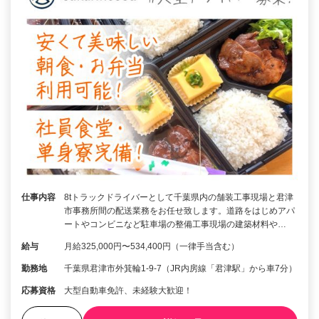
仕事内容
8tトラックドライバーとして千葉県内の舗装工事現場と君津
市事務所間の配送業務をお任せ致します。道路をはじめアパ
ートやコンビニなど駐車場の整備工事現場の建築材料や…
給与
月給325,000円〜534,400円（一律手当含む）
勤務地
千葉県君津市外箕輪1-9-7（JR内房線「君津駅」から車7分）
応募資格
大型自動車免許、未経験大歓迎！