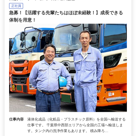
正社員
急募！【活躍する先輩たちはほぼ未経験！】成長できる
体制を用意！
仕事内容
液体化成品（化粧品・プラスチック原料）を全国へ輸送する
仕事です。 千葉県中西部エリアから全国の工場へ輸送しま
す。タンク内の洗浄作業もあります。 積み降ろ…