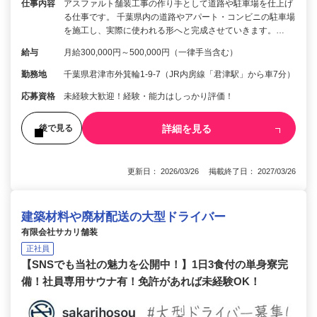
仕事内容
アスファルト舗装工事の作り手として道路や駐車場を仕上げ
る仕事です。 千葉県内の道路やアパート・コンビニの駐車場
を施工し、実際に使われる形へと完成させていきます。…
給与
月給300,000円～500,000円（一律手当含む）
勤務地
千葉県君津市外箕輪1-9-7（JR内房線「君津駅」から車7分）
応募資格
未経験大歓迎！経験・能力はしっかり評価！
詳細を見る
後で見る
更新日： 2026/03/26 掲載終了日： 2027/03/26
建築材料や廃材配送の大型ドライバー
有限会社サカリ舗装
正社員
【SNSでも当社の魅力を公開中！】1日3食付の単身寮完
備！社員専用サウナ有！免許があれば未経験OK！