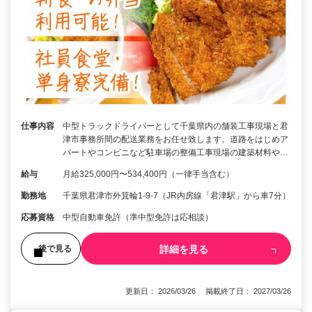
仕事内容
中型トラックドライバーとして千葉県内の舗装工事現場と君
津市事務所間の配送業務をお任せ致します。道路をはじめア
パートやコンビニなど駐車場の整備工事現場の建築材料や…
給与
月給325,000円〜534,400円（一律手当含む）
勤務地
千葉県君津市外箕輪1-9-7（JR内房線「君津駅」から車7分）
応募資格
中型自動車免許（準中型免許は応相談）
詳細を見る
後で見る
更新日： 2026/03/26 掲載終了日： 2027/03/26