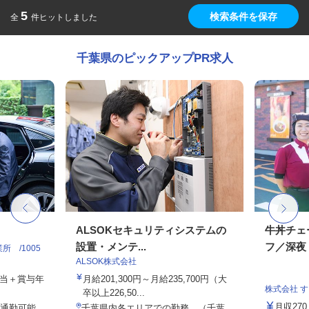
5
検索条件を保存
全
件ヒットしました
千葉県のピックアップPR求人
ALSOKセキュリティシステムの
牛丼チェ
設置・メンテ...
フ／深夜
 /1005
ALSOK株式会社
手当＋賞与年
月給201,300円～月給235,700円（大
株式会社 
卒以上226,50...
月収27
通勤可能
千葉県内各エリアでの勤務 （千葉