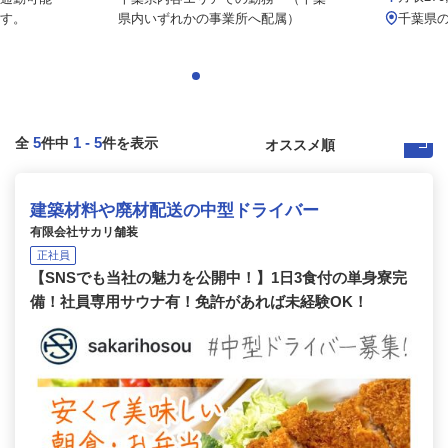
す。
県内いずれかの事業所へ配属）
千葉県
5
1
-
5
全
件中
件を表示
建築材料や廃材配送の中型ドライバー
有限会社サカリ舗装
正社員
【SNSでも当社の魅力を公開中！】1日3食付の単身寮完
備！社員専用サウナ有！免許があれば未経験OK！