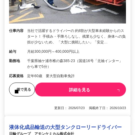
仕事内容
当社で活躍するドライバーの 約8割が大型車未経験からのス
タート！ 手積み・手降ろしなし、残業も少なく、身体への負
担が少ないため、 「大型に挑戦したい」「安定…
給与
月給300,000円～400,000円以上
勤務地
千葉県袖ケ浦市椎の森385-23（国道16号「北袖インター」
から車で5分）
応募資格
定年60歳 要大型自動車免許
詳細を見る
後で見る
更新日： 2026/07/23 掲載終了日： 2026/10/23
液体化成品輸送の大型タンクローリードライバー
日輪グループ アモンケミカル株式会社