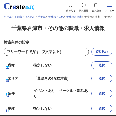
後で見る
閲覧履歴
会員登録
メニュー
クリエイト転職・求人TOP
＞
千葉県
＞
千葉県その他
＞
千葉県君津市
＞
千葉県君津市・その他の転
千葉県君津市・その他の転職・求人情報
検索条件の設定
絞り込む
職種
指定しない
選択
エリア
千葉県その他(君津市)
選択
イベントあり・サークル・部活あ
条件
選択
り
業種
指定しない
選択