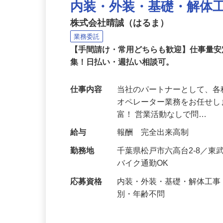
内装・外装・基礎・解体
株式会社晴誠（はるま）
業務委託
【手間請け・常用どちらも歓迎】仕事量
集！日払い・週払い相談可。
仕事内容
当社のパートナーとして、
オペレーター業務をお任せしま
富！ 営業活動なしで問…
給与
報酬 完全出来高制
勤務地
千葉県松戸市六高台2-8／東
バイク通勤OK
応募資格
内装・外装・基礎・解体工
別・年齢不問