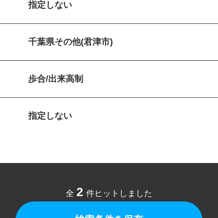
指定しない
千葉県その他(君津市)
歩合/出来高制
指定しない
2
全
件ヒットしました