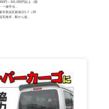
SHOEIロジカルロジスティクス
イズミ物流株式会社 八千代Team
7,000円～341,000円以上（固
月給286,967円～371,230円 ※諸
代・一律手当...
手当含む
千葉市美浜区新港221-7（JR
千葉県八千代市米本2515-1（JR
「稲毛海岸」駅から徒...
「村上駅」より車で9分）