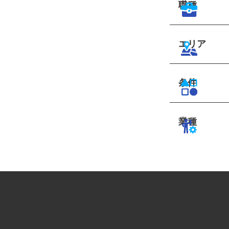
職種
エリア
条件
業種