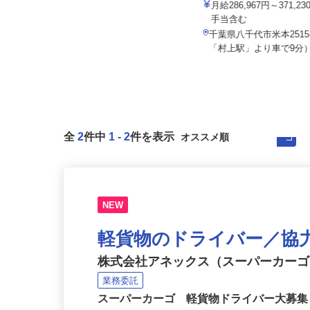
株式会社SHOEIロジカルロジスティクス
イズミ物流株式会社 八千代
月給247,000円～341,000円以上（固
月給286,967円～371,
定残業代・一律手当...
手当含む
千葉県千葉市美浜区新港221-7（JR
千葉県八千代市米本2515
京葉線「稲毛海岸」駅から徒...
「村上駅」より車で9分
全
2
件中
1
-
2
件を表示
NEW
軽貨物のドライバー／協
株式会社アネックス（スーパーカー
業務委託