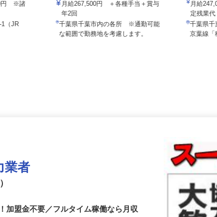
Team
56c1
株式会社
230円 ※諸
月給267,500円 ＋各種手当＋賞与
月給24
年2回
定残業
-1（JR
千葉県千葉市内の各所 ※通勤可能
千葉県
）
な範囲で勤務地を考慮します。
京葉線
力業者
ゴ）