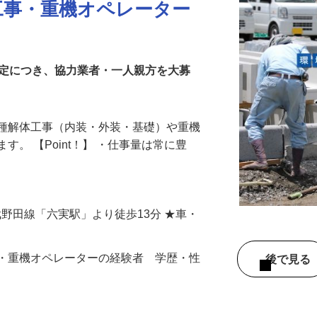
工事・重機オペレーター
安定につき、協力業者・一人親方を大募
各種解体工事（内装・外装・基礎）や重機
す。 【Point！】 ・仕事量は常に豊
武野田線「六実駅」より徒歩13分 ★車・
事・重機オペレーターの経験者 学歴・性
後で見