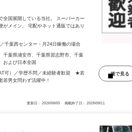
集！加盟金不要／フルタイム稼働なら月収
で全国展開している当社。 スーパーカー
便がメイン。 宅配やネット通販ではあり
00円可／千葉西センター・月24日稼働の場合
市、千葉県浦安市、千葉県習志野市、千葉
市 および日本全国
AT可）／学歴不問／未経験者歓迎 ★若
後で見
で老若男女問わず活躍中！
更新日： 2026/08/05 掲載終了日： 2026/09/11