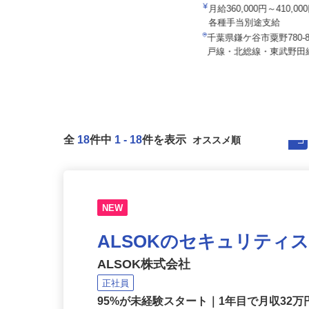
NPO法人すまいるキッズ
株式会社山健商事
月給207,723円以上（一律諸手当
月給360,000円～410,
含）＋賞与 ◎収入モデル／年...
各種手当別途支給
（A）千葉県松戸市松飛台59
千葉県鎌ケ谷市粟野780
（B）千葉県松戸市六実2-34-1...
戸線・北総線・東武野田線
全
18
件中
1
-
18
件を表示
NEW
ALSOKのセキュリティ
ALSOK株式会社
正社員