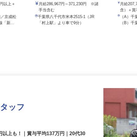
イズミ物流株式会社 八千代Team
NPO法
000円以上＋
月給286,967円～371,230円 ※諸
月給2
手当含む
含）＋
-8／京成松
千葉県八千代市米本2515-1（JR
（A）
「新...
「村上駅」より車で9分）
（B）千
スタッフ