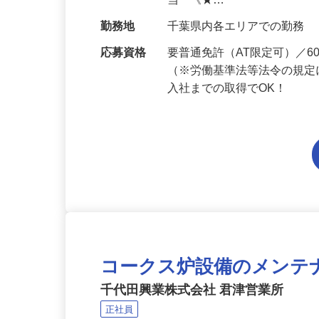
給与
月給201,300円～月給235,
当 《★…
勤務地
千葉県内各エリアでの勤務
応募資格
要普通免許（AT限定可）／
（※労働基準法等法令の規定
入社までの取得でOK！
コークス炉設備のメンテ