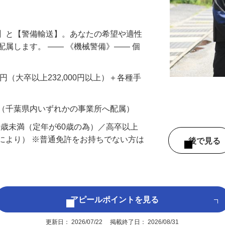
円以上も！｜賞与平均137万円｜20代30
備】と【警備輸送】。あなたの希望や適性
配属します。 ―― 《機械警備》―― 個
…
200円（大卒以上232,000円以上）＋各種手
 （千葉県内いずれかの事業所へ配属）
60歳未満（定年が60歳の為）／高卒以上
により） ※普通免許をお持ちでない方は
後で見
アピールポイントを見る