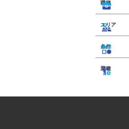
職種
エリア
条件
業種