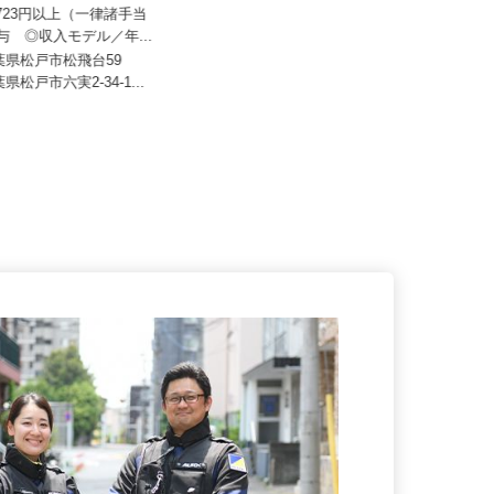
人すまいるキッズ
株式会社山健商事
07,723円以上（一律諸手当
月給360,000円～410,000円以上＋
賞与 ◎収入モデル／年...
各種手当別途支給
千葉県松戸市松飛台59
千葉県鎌ケ谷市粟野780-8／京成松
葉県松戸市六実2-34-1...
戸線・北総線・東武野田線「新...