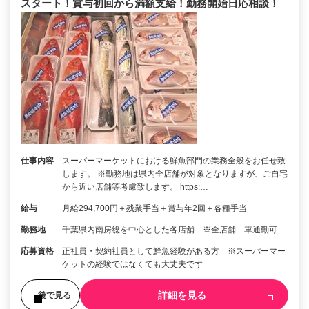
スタート！賞与初回から満額支給！勤務開始日応相談！
仕事内容
スーパーマーケットにおける鮮魚部門の業務全般をお任せ致
します。 ※勤務地は県内全店舗が対象となりますが、ご自宅
から近い店舗等考慮致します。 https:…
給与
月給294,700円＋残業手当＋賞与年2回＋各種手当
勤務地
千葉県内南房総を中心とした各店舗 ※全店舗 車通勤可
応募資格
正社員・契約社員として鮮魚経験がある方 ※スーパーマー
ケットの経験ではなくても大丈夫です
詳細を見る
後で見る