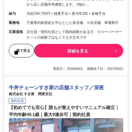
から近い店舗等考慮致します。 https:…
給与
月給294,700円＋残業手当＋賞与年2回＋各種手当
勤務地
千葉県内南房総を中心とした各店舗 ※全店舗 車通勤可
応募資格
正社員・契約社員として精肉経験がある方 ※スーパーマー
ケットの経験ではなくても大丈夫です
詳細を見る
後で見る
更新日： 2026/06/01 掲載終了日： 2027/05/21
牛丼チェーンすき家の店舗スタッフ／深夜
株式会社 すき家 関東支社
契約社員
【初めてでも安心】誰もが覚えやすいマニュアル確立｜
平均年齢49.1歳｜最大9連休可｜契約社員