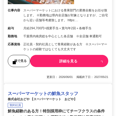
仕事内容
スーパーマーケットにおける青果部門の業務全般をお任せ致
します。 ※勤務地は県内全店舗が対象となりますが、ご自宅
から近い店舗等考慮致します。 https:…
給与
月給294,700円+残業手当＋賞与年2回＋各種手当
勤務地
千葉県内南房総を中心とした各店舗 ※全店舗 車通勤可
応募資格
正社員・契約社員として青果経験がある方 ※スーパーマー
ケットの経験ではなくても大丈夫です
詳細を見る
後で見る
更新日： 2026/06/01 掲載終了日： 2027/05/21
スーパーマーケットの鮮魚スタッフ
株式会社おどや 【スーパーマーケット おどや】
契約社員
鮮魚経験のある方！特別採用枠にてチーフクラスの条件