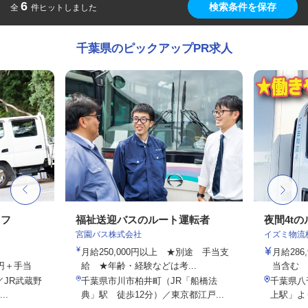
6
検索条件を保存
全
件ヒットしました
千葉県のピックアップPR求人
ッフ
福祉送迎バスのルート運転者
夜間4t
宮園バス株式会社
イズミ物流
月給250,000円以上 ★別途 手当支
月給286
00円＋手当
給 ★年齢・経験などは考...
当含む
／JR武蔵野
千葉県市川市柏井町（JR「船橋法
千葉県八千
..
典」駅 徒歩12分）／東京都江戸...
上駅」よ