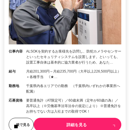
仕事内容
ALSOKを契約するお客様先を訪問し、防犯カメラやセンサー
といったセキュリティシステムを設置します。といっても、
設置工事自体は基本的に協力業者が行うため、あなた…
給与
月給201,300円～月給235,700円（大卒以上226,500円以上）
＋各種手当 《★…
勤務地
千葉県内各エリアでの勤務 （千葉県内いずれかの事業所へ
配属）
応募資格
要普通免許（AT限定可）／60歳未満（定年が60歳の為）／
高卒以上（※労働基準法等法令の規定により） ※普通免許を
お持ちでない方は入社までの取得でOK！
詳細を見る
後で見る