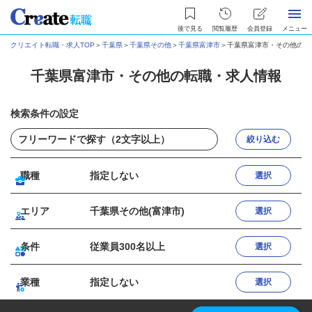
後で見る
閲覧履歴
会員登録
メニュー
クリエイト転職・求人TOP
＞
千葉県
＞
千葉県その他
＞
千葉県富津市
＞
千葉県富津市・その他の転
千葉県富津市・その他の転職・求人情報
検索条件の設定
絞り込む
職種
指定しない
選択
エリア
千葉県その他(富津市)
選択
条件
従業員300名以上
選択
業種
指定しない
選択