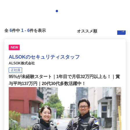
6
1
-
6
全
件中
件を表示
NEW
ALSOKのセキュリティスタッフ
ALSOK株式会社
正社員
95%が未経験スタート｜1年目で月収32万円以上も！｜賞
与平均137万円｜20代30代多数活躍中！