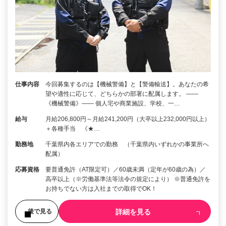
仕事内容
今回募集するのは【機械警備】と【警備輸送】。あなたの希
望や適性に応じて、どちらかの部署に配属します。 ――
《機械警備》―― 個人宅や商業施設、学校、一…
給与
月給206,800円～月給241,200円（大卒以上232,000円以上）
＋各種手当 《★…
勤務地
千葉県内各エリアでの勤務 （千葉県内いずれかの事業所へ
配属）
応募資格
要普通免許（AT限定可）／60歳未満（定年が60歳の為）／
高卒以上（※労働基準法等法令の規定により） ※普通免許を
お持ちでない方は入社までの取得でOK！
詳細を見る
後で見る