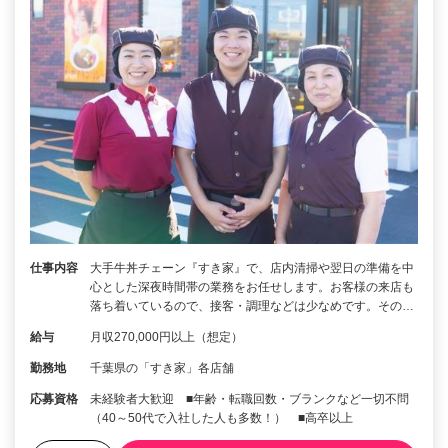
仕事内容
大手牛丼チェーン『すき家』で、店内清掃や翌日の準備を中
心とした深夜時間帯の業務をお任せします。お客様の来店も
落ち着いているので、接客・調理などは少なめです。その…
給与
月収270,000円以上（想定）
勤務地
千葉県の「すき家」各店舗
応募資格
未経験者大歓迎 ■年齢・転職回数・ブランクなど一切不問
（40～50代で入社した人も多数！） ■高卒以上