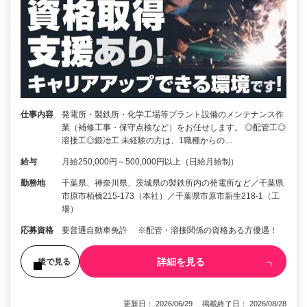
仕事内容
発電所・製鉄所・化学工場等プラント設備のメンテナンス作
業（補修工事・保守点検など）をお任せします。 ◎配管工◎
溶接工◎鍛冶工 未経験の方は、1職種からの…
給与
月給250,000円～500,000円以上（日給月給制）
勤務地
千葉県、神奈川県、茨城県の製鉄所内の発電所など／千葉県
市原市栢橋215-173（本社）／千葉県市原市新生218-1（工
場）
応募資格
要普通自動車免許 ※配管・溶接関係の資格ある方優遇！
詳細を見る
後で見る
更新日： 2026/06/29 掲載終了日： 2026/08/28