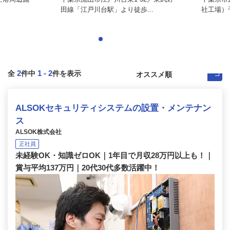
田線「江戸川台駅」より徒歩...
社工場）
2
1
-
2
全
件中
件を表示
ALSOKセキュリティシステムの設置・メンテナン
ス
ALSOK株式会社
正社員
未経験OK・知識ゼロOK｜1年目で月収28万円以上も！｜
賞与平均137万円｜20代30代多数活躍中！