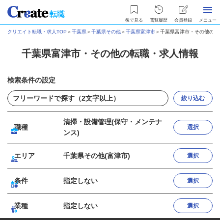
後で見る
閲覧履歴
会員登録
メニュー
クリエイト転職・求人TOP
＞
千葉県
＞
千葉県その他
＞
千葉県富津市
＞
千葉県富津市・その他の転
千葉県富津市・その他の転職・求人情報
検索条件の設定
絞り込む
清掃・設備管理(保守・メンテナ
職種
選択
ンス)
エリア
千葉県その他(富津市)
選択
条件
指定しない
選択
業種
指定しない
選択