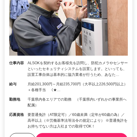
仕事内容
ALSOKを契約するお客様先を訪問し、防犯カメラやセンサー
といったセキュリティシステムを設置します。といっても、
設置工事自体は基本的に協力業者が行うため、あなた…
給与
月給201,300円～月給235,700円（大卒以上226,500円以上）
＋各種手当 《★…
勤務地
千葉県内各エリアでの勤務 （千葉県内いずれかの事業所へ
配属）
応募資格
要普通免許（AT限定可）／60歳未満（定年が60歳の為）／
高卒以上（※労働基準法等法令の規定により） ※普通免許を
お持ちでない方は入社までの取得でOK！