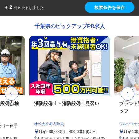
2
検索条件を保存
全
件ヒットしました
千葉県のピックアップPR求人
械設備点検
消防設備士・消防設備士見習い
プラント
ッフ
株式会社堀内防災
ツルヤマテ
00円（一律手
月給230,000円～400,000円以上
月給400,
空港周辺施
千葉県流山市江戸川台東1-52／東武野
千葉県市原