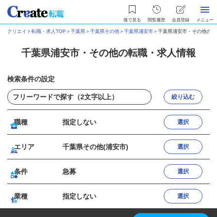
後で見る
閲覧履歴
会員登録
メニュー
クリエイト転職・求人TOP
＞
千葉県
＞
千葉県その他
＞
千葉県浦安市
＞
千葉県浦安市・その他の転
千葉県浦安市・その他の転職・求人情報
検索条件の設定
絞り込む
職種
指定しない
選択
エリア
千葉県その他(浦安市)
選択
条件
急募
選択
業種
指定しない
選択