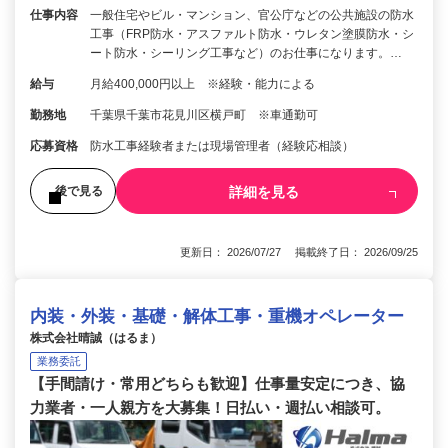
仕事内容
一般住宅やビル・マンション、官公庁などの公共施設の防水
工事（FRP防水・アスファルト防水・ウレタン塗膜防水・シ
ート防水・シーリング工事など）のお仕事になります。…
給与
月給400,000円以上 ※経験・能力による
勤務地
千葉県千葉市花見川区横戸町 ※車通勤可
応募資格
防水工事経験者または現場管理者（経験応相談）
詳細を見る
後で見る
更新日： 2026/07/27 掲載終了日： 2026/09/25
内装・外装・基礎・解体工事・重機オペレーター
株式会社晴誠（はるま）
業務委託
【手間請け・常用どちらも歓迎】仕事量安定につき、協
力業者・一人親方を大募集！日払い・週払い相談可。