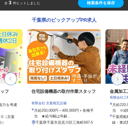
3
検索条件を保存
全
件ヒットしました
千葉県のピックアップPR求人
タッフ
住宅設備機器の取付作業スタッフ
金属加工
有限会社三
有限会社 京葉相互設備
・能力を考慮
月給220,
月給250,000円～400,000円＋各種手
当 ※経験
当 ★給与幅は年齢...
-5（京葉
千葉県船橋
分）
千葉県千葉市花見川区三角町697-5
線・東武