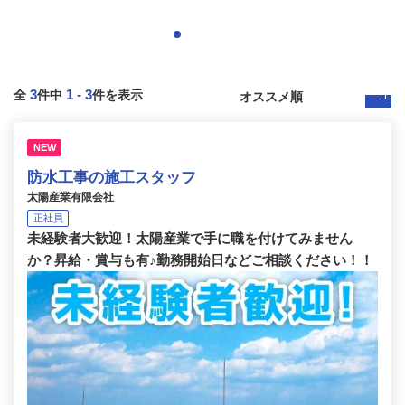
3
1
-
3
全
件中
件を表示
NEW
防水工事の施工スタッフ
太陽産業有限会社
正社員
未経験者大歓迎！太陽産業で手に職を付けてみません
か？昇給・賞与も有♪勤務開始日などご相談ください！！