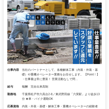
仕事内容
当社のパートナーとして、各種解体工事（内装・外装・基
礎）や重機オペレーター業務をお任せします。 【Point！】
・仕事量は常に豊富！ 営業活動なしで問…
給与
報酬 完全出来高制
勤務地
千葉県松戸市六高台2-8／東武野田線「六実駅」より徒歩13
分 ★車・バイク通勤OK
応募資格
内装・外装・基礎・解体工事・重機オペレーターの経験者