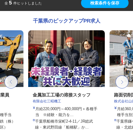
5
検索条件を保存
全
件ヒットしました
千葉県のピックアップPR求人
作業員
金属加工工場の溶接スタッフ
路面切削
有限会社三昭機工
株式会社山
月給220,000円～400,000円＋各種手
月給360
各種手当
当 ※経験・能力を...
種手当別
鉄（株）
千葉県船橋市栄町2-4-11／JR総武
千葉県鎌
区）
線・東武野田線「船橋駅」か...
線・北総