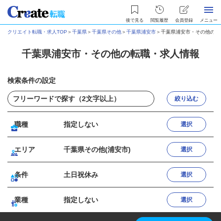
後で見る
閲覧履歴
会員登録
メニュー
クリエイト転職・求人TOP
＞
千葉県
＞
千葉県その他
＞
千葉県浦安市
＞
千葉県浦安市・その他の転
千葉県浦安市・その他の転職・求人情報
検索条件の設定
絞り込む
職種
指定しない
選択
エリア
千葉県その他(浦安市)
選択
条件
土日祝休み
選択
業種
指定しない
選択