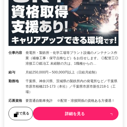
仕事内容
発電所・製鉄所・化学工場等プラント設備のメンテナンス作
業（補修工事・保守点検など）をお任せします。 ◎配管工◎
溶接工◎鍛冶工 未経験の方は、1職種からの…
給与
月給250,000円～500,000円以上（日給月給制）
勤務地
千葉県、神奈川県、茨城県の製鉄所内の発電所など／千葉県
市原市栢橋215-173（本社）／千葉県市原市新生218-1（工
場）
応募資格
要普通自動車免許 ※配管・溶接関係の資格ある方優遇！
詳細を見る
後で見る