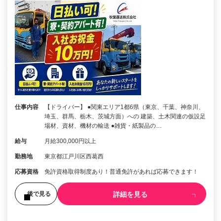
仕事内容
【ドライバー】 ●関東エリア1都6県（東京、千葉、神奈川、
埼玉、群馬、栃木、茨城方面）への 建築、土木関連の仮設足
場材、資材、機材の輸送 ●雑貨・紙製品の…
給与
月給300,000円以上
勤務地
東京都江戸川区西葛西
応募資格
免許資格取得制度あり！普通免許があれば応募できます！
詳細を見る
後で見る