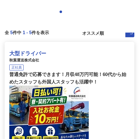
5
1
-
5
全
件中
件を表示
大型ドライバー
秋葉運送株式会社
正社員
普通免許で応募できます！月収48万円可能！60代から始
めたスタッフも外国人スタッフも活躍中！