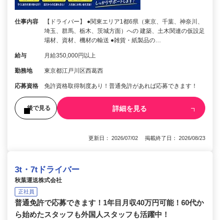
仕事内容
【ドライバー】 ●関東エリア1都6県（東京、千葉、神奈川、
埼玉、群馬、栃木、茨城方面）への 建築、土木関連の仮設足
場材、資材、機材の輸送 ●雑貨・紙製品の…
給与
月給350,000円以上
勤務地
東京都江戸川区西葛西
応募資格
免許資格取得制度あり！普通免許があれば応募できます！
詳細を見る
後で見る
更新日： 2026/07/02 掲載終了日： 2026/08/23
3t・7tドライバー
秋葉運送株式会社
正社員
普通免許で応募できます！1年目月収40万円可能！60代か
ら始めたスタッフも外国人スタッフも活躍中！