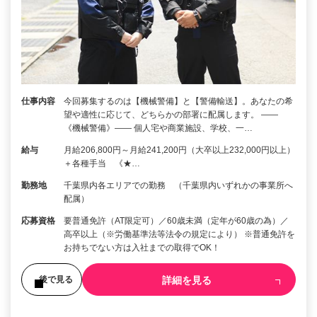
仕事内容
今回募集するのは【機械警備】と【警備輸送】。あなたの希
望や適性に応じて、どちらかの部署に配属します。 ――
《機械警備》―― 個人宅や商業施設、学校、一…
給与
月給206,800円～月給241,200円（大卒以上232,000円以上）
＋各種手当 《★…
勤務地
千葉県内各エリアでの勤務 （千葉県内いずれかの事業所へ
配属）
応募資格
要普通免許（AT限定可）／60歳未満（定年が60歳の為）／
高卒以上（※労働基準法等法令の規定により） ※普通免許を
お持ちでない方は入社までの取得でOK！
詳細を見る
後で見る