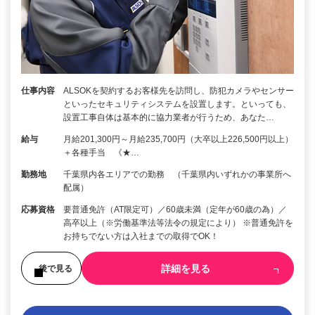
仕事内容
ALSOKを契約するお客様先を訪問し、防犯カメラやセンサー
といったセキュリティシステムを設置します。といっても、
設置工事自体は基本的に協力業者が行うため、あなた…
給与
月給201,300円～月給235,700円（大卒以上226,500円以上）
＋各種手当 《★…
勤務地
千葉県内各エリアでの勤務 （千葉県内いずれかの事業所へ
配属）
応募資格
要普通免許（AT限定可）／60歳未満（定年が60歳の為）／
高卒以上（※労働基準法等法令の規定により） ※普通免許を
お持ちでない方は入社までの取得でOK！
詳細を見る
後で見る