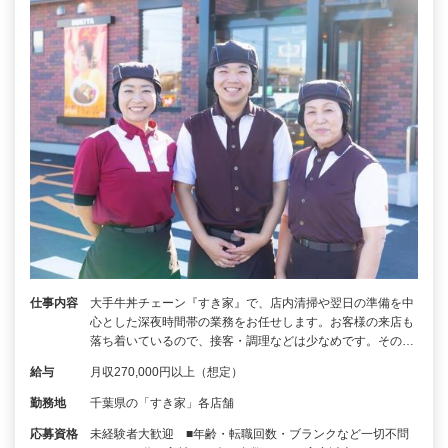
仕事内容
大手牛丼チェーン『すき家』で、店内清掃や翌日の準備を中
心とした深夜時間帯の業務をお任せします。お客様の来店も
落ち着いているので、接客・調理などは少なめです。その…
給与
月収270,000円以上（想定）
勤務地
千葉県の「すき家」各店舗
応募資格
未経験者大歓迎 ■年齢・転職回数・ブランクなど一切不問