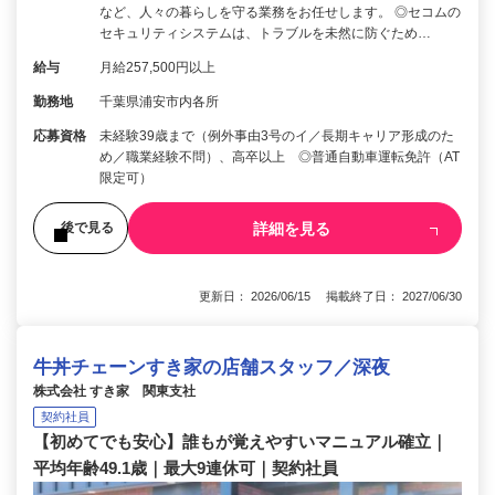
など、人々の暮らしを守る業務をお任せします。 ◎セコムの
セキュリティシステムは、トラブルを未然に防ぐため…
給与
月給257,500円以上
勤務地
千葉県浦安市内各所
応募資格
未経験39歳まで（例外事由3号のイ／長期キャリア形成のた
め／職業経験不問）、高卒以上 ◎普通自動車運転免許（AT
限定可）
詳細を見る
後で見る
更新日： 2026/06/15 掲載終了日： 2027/06/30
牛丼チェーンすき家の店舗スタッフ／深夜
株式会社 すき家 関東支社
契約社員
【初めてでも安心】誰もが覚えやすいマニュアル確立｜
平均年齢49.1歳｜最大9連休可｜契約社員