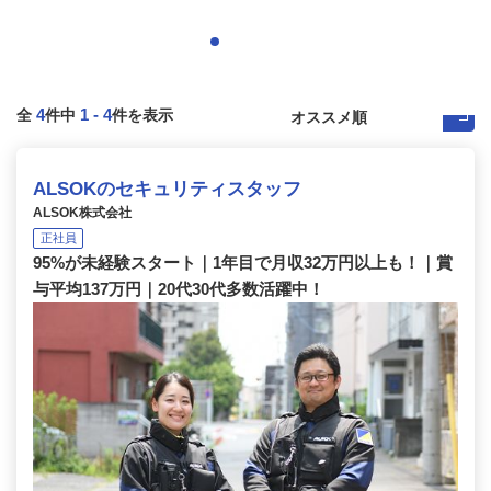
4
1
-
4
全
件中
件を表示
ALSOKのセキュリティスタッフ
ALSOK株式会社
正社員
95%が未経験スタート｜1年目で月収32万円以上も！｜賞
与平均137万円｜20代30代多数活躍中！