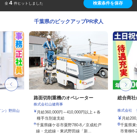
4
検索条件を保存
全
件ヒットしました
千葉県のピックアップPR求人
フ
路面切削重機のオペレーター
総合商社
株式会社山健商事
株式会社 
イン）野田山
月給360,000円～410,000円以上＋各
種手当別途支給
月給200,
千葉県鎌ケ谷市粟野780-8／京成松戸
千葉県東
線・北総線・東武野田線「新...
市青柳8-2