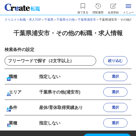
後で見る
閲覧履歴
会員登録
メニュー
クリエイト転職・求人TOP
＞
千葉県
＞
千葉県その他
＞
千葉県浦安市
＞
千葉県浦安市・その他の転
千葉県浦安市・その他の転職・求人情報
検索条件の設定
絞り込む
職種
指定しない
選択
エリア
千葉県その他(浦安市)
選択
条件
産休/育休取得実績あり
選択
業種
指定しない
選択