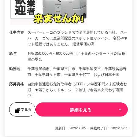
仕事内容
スーパーカーゴのブランド名で全国展開している当社。 スー
パーカーゴでは企業間配送のスポット便がメイン。 宅配やネ
ット通販ではありません。 運賃単価の高…
給与
月収350,000円～600,000円可／千葉西センター・月24日稼
働の場合
勤務地
千葉県船橋市、千葉県市川市、千葉県浦安市、千葉県習志野
市、千葉県鎌ケ谷市、千葉県八千代市 および日本全国
応募資格
自動車普通運転免許取得者（AT可）／学歴不問／未経験者歓
迎 ★若手からミドル、シニア層まで老若男女問わず活躍
中！
詳細を見る
後で見る
更新日： 2026/08/05 掲載終了日： 2026/09/11