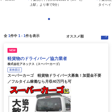
上駅」より車で9分）
タイヘイ
1
1
-
1
全
件中
件を表示
NEW
軽貨物のドライバー／協力業者
株式会社アネックス（スーパーカーゴ）
業務委託
スーパーカーゴ 軽貨物ドライバー大募集！加盟金不要
／フルタイム稼働なら月収40万円も可