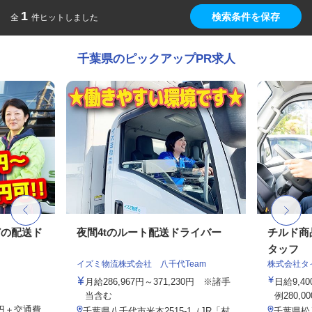
1
検索条件を保存
全
件ヒットしました
千葉県のピックアップPR求人
どの配送ド
夜間4tのルート配送ドライバー
チルド商
タッフ
イズミ物流株式会社 八千代Team
株式会社タ
月給286,967円～371,230円 ※諸手
日給9,4
当含む
例280,00
00円＋交通費
千葉県八千代市米本2515-1（JR「村
千葉県松