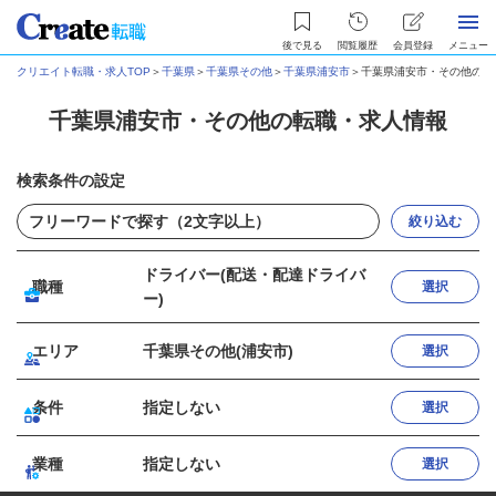
後で見る
閲覧履歴
会員登録
メニュー
クリエイト転職・求人TOP
＞
千葉県
＞
千葉県その他
＞
千葉県浦安市
＞
千葉県浦安市・その他の転
千葉県浦安市・その他の転職・求人情報
検索条件の設定
絞り込む
ドライバー(配送・配達ドライバ
職種
選択
ー)
エリア
千葉県その他(浦安市)
選択
条件
指定しない
選択
業種
指定しない
選択