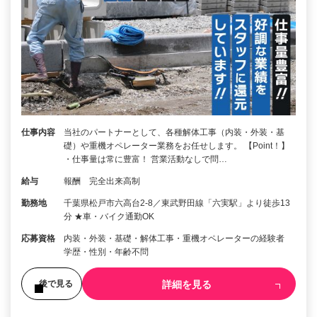
仕事内容
当社のパートナーとして、各種解体工事（内装・外装・基
礎）や重機オペレーター業務をお任せします。 【Point！】
・仕事量は常に豊富！ 営業活動なしで問…
給与
報酬 完全出来高制
勤務地
千葉県松戸市六高台2-8／東武野田線「六実駅」より徒歩13
分 ★車・バイク通勤OK
応募資格
内装・外装・基礎・解体工事・重機オペレーターの経験者
学歴・性別・年齢不問
詳細を見る
後で見る