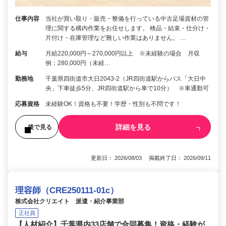
仕事内容
当社が買い取り・販売・整備を行っている中古足場資材の管
理に関する構内作業をお任せします。 検品・結束・仕分け・
片付け・在庫管理など難しい作業はありません。 …
給与
月給220,000円～270,000円以上 ※未経験の場合 月収
例：280,000円（未経…
勤務地
千葉県四街道市大日2043-2（JR四街道駅からバス「大日中
央」下車徒歩5分、JR四街道駅から車で10分） ※車通勤可
応募資格
未経験OK！資格も不要！学歴・性別も不問です！
詳細を見る
後で見る
更新日： 2026/08/03 掲載終了日： 2026/09/11
理容師（CRE250111-01c）
株式会社クリエイト 派遣・紹介事業部
正社員
【人材紹介】千葉県内33店舗で合同募集！資格・経験が