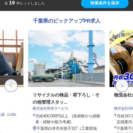
19
検索条件を保存
全
件ヒットしました
千葉県のピックアップPR求人
リサイクルの検品・荷下ろし・そ
物流会社
の他管理スタッ...
株式会社和光サービス
株式会社S
（LIXIL
月給400,000円以上 (未経験から経験
月給247,
者・経験や能力考慮)
定残業代・
千葉県白井市河原子327（工業団地
千葉県千葉