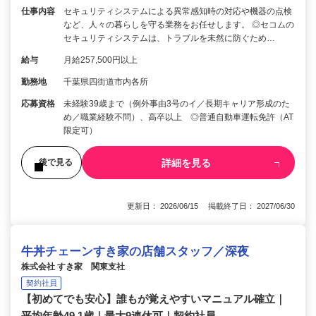
仕事内容
セキュリティシステムによる異常感知時の対応や機器の点検
など、人々の暮らしを守る業務をお任せします。 ◎セコムの
セキュリティシステムは、トラブルを未然に防ぐため…
給与
月給257,500円以上
勤務地
千葉県四街道市内各所
応募資格
未経験39歳まで（例外事由3号のイ／長期キャリア形成のた
め／職業経験不問）、高卒以上 ◎普通自動車運転免許（AT
限定可）
詳細を見る
後で見る
更新日： 2026/06/15 掲載終了日： 2027/06/30
牛丼チェーンすき家の店舗スタッフ／深夜
株式会社 すき家 関東支社
契約社員
【初めてでも安心】誰もが覚えやすいマニュアル確立｜
平均年齢49.1歳｜最大9連休可｜契約社員