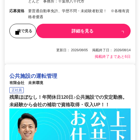
とんど 事務所：千葉県八千代市
応募資格
要普通自動車免許、学歴不問・未経験者歓迎！ ※各種有資
格者優遇
詳細を見る
後で見る
更新日： 2026/08/05 掲載終了日： 2026/08/14
掲載終了まであと6日
公共施設の運転管理
有限会社 未来環境
正社員
残業ほぼなし！年間休日120日♪公共施設での安定勤務。
未経験から会社の補助で資格取得・収入UP！！