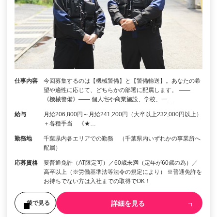
仕事内容
今回募集するのは【機械警備】と【警備輸送】。あなたの希
望や適性に応じて、どちらかの部署に配属します。 ――
《機械警備》―― 個人宅や商業施設、学校、一…
給与
月給206,800円～月給241,200円（大卒以上232,000円以上）
＋各種手当 《★…
勤務地
千葉県内各エリアでの勤務 （千葉県内いずれかの事業所へ
配属）
応募資格
要普通免許（AT限定可）／60歳未満（定年が60歳の為）／
高卒以上（※労働基準法等法令の規定により） ※普通免許を
お持ちでない方は入社までの取得でOK！
詳細を見る
後で見る