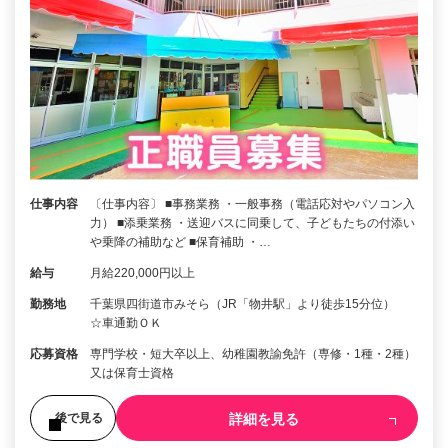
仕事内容
〔仕事内容〕 ■事務業務 ・一般事務（電話応対やパソコン入
力） ■添乗業務 ・送迎バスに同乗して、子どもたちの付添い
や乗降の補助など ■保育補助 ・…
給与
月給220,000円以上
勤務地
千葉県四街道市みそら（JR「物井駅」より徒歩15分位）
☆車通勤ＯＫ
応募資格
専門学校・短大卒以上、幼稚園教諭免許（専修・1種・2種）
又は保育士資格
詳細を見る
後で見る