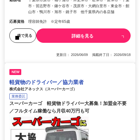
市・習志野市・鎌ケ谷市・茂原市・大網白里市・東金市・館
山市・鴨川市・旭市・銚子市 他千葉県内の各店舗
応募資格
理容師免許 ※定年65歳
詳細を見る
後で見る
更新日： 2026/06/09 掲載終了日： 2026/09/18
NEW
軽貨物のドライバー／協力業者
株式会社アネックス（スーパーカーゴ）
業務委託
スーパーカーゴ 軽貨物ドライバー大募集！加盟金不要
／フルタイム稼働なら月収40万円も可