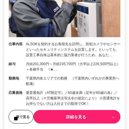
仕事内容
ALSOKを契約するお客様先を訪問し、防犯カメラやセンサー
といったセキュリティシステムを設置します。といっても、
設置工事自体は基本的に協力業者が行うため、あなた…
給与
月給201,300円～月給235,700円（大卒以上226,500円以上）
＋各種手当 《★…
勤務地
千葉県内各エリアでの勤務 （千葉県内いずれかの事業所へ
配属）
応募資格
要普通免許（AT限定可）／60歳未満（定年が60歳の為）／
高卒以上（※労働基準法等法令の規定により） ※普通免許を
お持ちでない方は入社までの取得でOK！
詳細を見る
後で見る