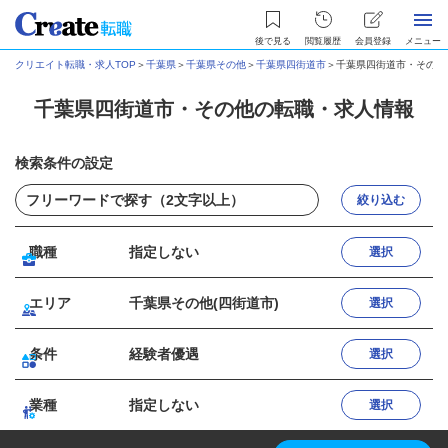
後で見る
閲覧履歴
会員登録
メニュー
クリエイト転職・求人TOP
＞
千葉県
＞
千葉県その他
＞
千葉県四街道市
＞
千葉県四街道市・その他
千葉県四街道市・その他の転職・求人情報
検索条件の設定
絞り込む
職種
指定しない
選択
エリア
千葉県その他(四街道市)
選択
条件
経験者優遇
選択
業種
指定しない
選択