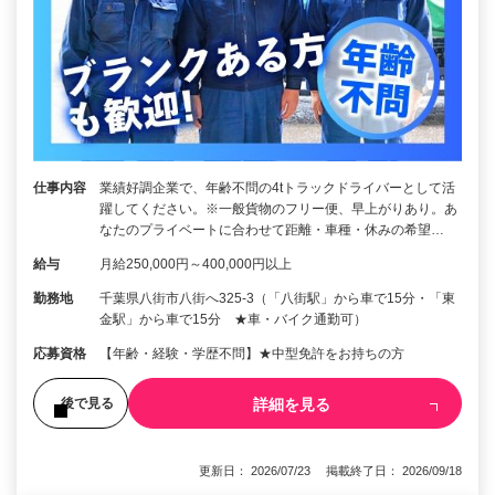
仕事内容
業績好調企業で、年齢不問の4tトラックドライバーとして活
躍してください。※一般貨物のフリー便、早上がりあり。あ
なたのプライベートに合わせて距離・車種・休みの希望…
給与
月給250,000円～400,000円以上
勤務地
千葉県八街市八街へ325-3（「八街駅」から車で15分・「東
金駅」から車で15分 ★車・バイク通勤可）
応募資格
【年齢・経験・学歴不問】★中型免許をお持ちの方
詳細を見る
後で見る
更新日： 2026/07/23 掲載終了日： 2026/09/18