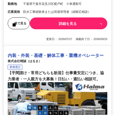
勤務地
千葉県千葉市花見川区横戸町 ※車通勤可
応募資格
防水工事経験者または現場管理者（経験応相談）
詳細を見る
後で見る
更新日： 2026/07/27 掲載終了日： 2026/09/25
内装・外装・基礎・解体工事・重機オペレーター
株式会社晴誠（はるま）
業務委託
【手間請け・常用どちらも歓迎】仕事量安定につき、協
力業者・一人親方を大募集！日払い・週払い相談可。