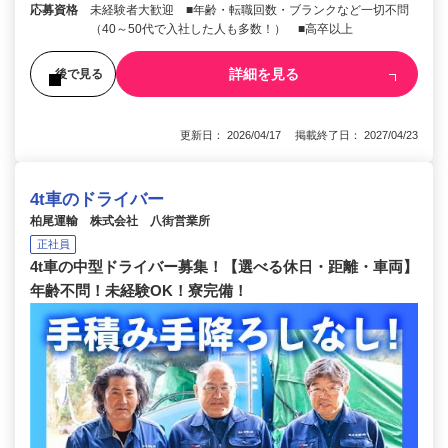
応募資格
未経験者大歓迎 ■年齢・転職回数・ブランクなど一切不問
（40～50代で入社した人も多数！） ■高卒以上
詳細を見る
後で見る
更新日： 2026/04/17 掲載終了日： 2027/04/23
4t車のドライバー
柏尾運輸 株式会社 八街営業所
正社員
4t車の中型ドライバー募集！【選べる休日・距離・車両】
年齢不問！未経験OK！寮完備！