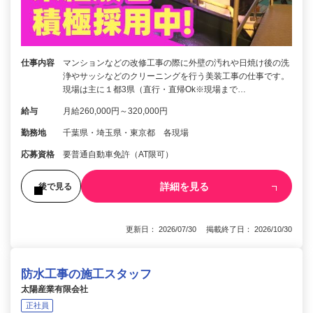
仕事内容
マンションなどの改修工事の際に外壁の汚れや日焼け後の洗
浄やサッシなどのクリーニングを行う美装工事の仕事です。
現場は主に１都3県（直行・直帰Ok※現場まで…
給与
月給260,000円～320,000円
勤務地
千葉県・埼玉県・東京都 各現場
応募資格
要普通自動車免許（AT限可）
詳細を見る
後で見る
更新日： 2026/07/30 掲載終了日： 2026/10/30
防水工事の施工スタッフ
太陽産業有限会社
正社員