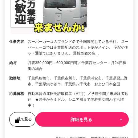
仕事内容
スーパーカーゴのブランド名で全国展開している当社。 スー
パーカーゴでは企業間配送のスポット便がメイン。 宅配やネ
ット通販ではありません。 運賃単価の高…
給与
月収350,000円～600,000円可／千葉西センター・月24日稼
働の場合
勤務地
千葉県船橋市、千葉県市川市、千葉県浦安市、千葉県習志野
市、千葉県鎌ケ谷市、千葉県八千代市 および日本全国
応募資格
自動車普通運転免許取得者（AT可）／学歴不問／未経験者歓
迎 ★若手からミドル、シニア層まで老若男女問わず活躍
中！
詳細を見る
後で見る