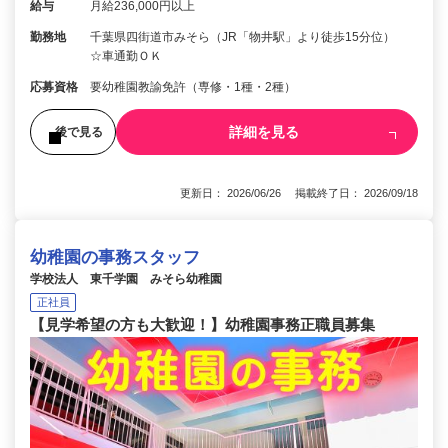
給与
月給236,000円以上
勤務地
千葉県四街道市みそら（JR「物井駅」より徒歩15分位）
☆車通勤ＯＫ
応募資格
要幼稚園教諭免許（専修・1種・2種）
詳細を見る
後で見る
更新日： 2026/06/26 掲載終了日： 2026/09/18
幼稚園の事務スタッフ
学校法人 東千学園 みそら幼稚園
正社員
【見学希望の方も大歓迎！】幼稚園事務正職員募集