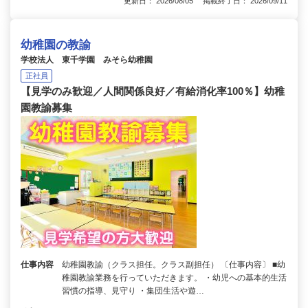
更新日： 2026/08/05 掲載終了日： 2026/09/11
幼稚園の教諭
学校法人 東千学園 みそら幼稚園
正社員
【見学のみ歓迎／人間関係良好／有給消化率100％】幼稚
園教諭募集
仕事内容
幼稚園教諭（クラス担任。クラス副担任） 〔仕事内容〕 ■幼
稚園教諭業務を行っていただきます。 ・幼児への基本的生活
習慣の指導、見守り ・集団生活や遊…