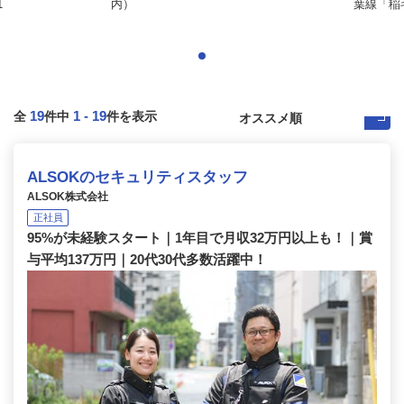
1
内）
葉線「稲毛
19
1
-
19
全
件中
件を表示
ALSOKのセキュリティスタッフ
ALSOK株式会社
正社員
95%が未経験スタート｜1年目で月収32万円以上も！｜賞
与平均137万円｜20代30代多数活躍中！