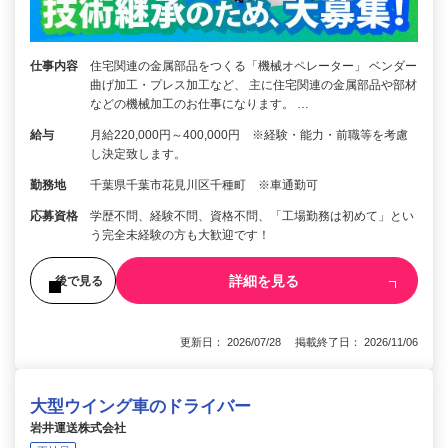
仕事内容
住宅関連の金属部品をつくる「機械オペレーター」 ベンダー
曲げ加工・プレス加工など、 主に住宅関連の金属部品や部材
などの機械加工のお仕事になります。 …
給与
月給220,000円～400,000円 ※経験・能力・前職等を考慮
し決定致します。
勤務地
千葉県千葉市花見川区千種町 ※車通勤可
応募資格
学歴不問、経験不問、資格不問、「工場勤務は初めて」とい
う完全未経験の方も大歓迎です！
詳細を見る
後で見る
更新日： 2026/07/28 掲載終了日： 2026/11/06
大型ウイング車のドライバー
岩井運送株式会社