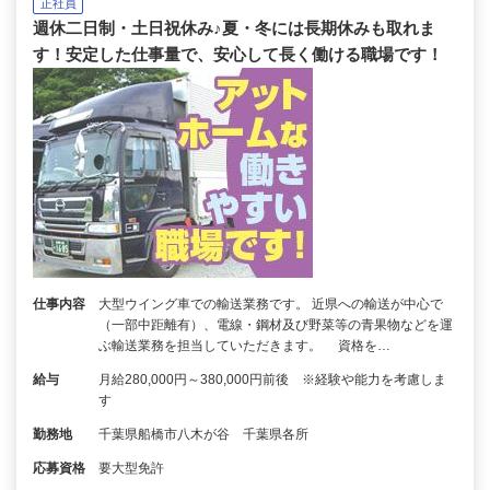
正社員
週休二日制・土日祝休み♪夏・冬には長期休みも取れま
す！安定した仕事量で、安心して長く働ける職場です！
仕事内容
大型ウイング車での輸送業務です。 近県への輸送が中心で
（一部中距離有）、電線・鋼材及び野菜等の青果物などを運
ぶ輸送業務を担当していただきます。 資格を…
給与
月給280,000円～380,000円前後 ※経験や能力を考慮しま
す
勤務地
千葉県船橋市八木が谷 千葉県各所
応募資格
要大型免許