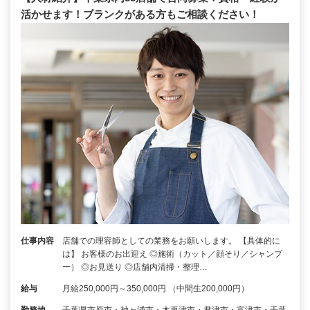
活かせます！ブランクがある方もご相談ください！
仕事内容
店舗での理容師としての業務をお願いします。 【具体的に
は】 お客様のお出迎え ◎施術（カット／顔そり／シャンプ
ー） ◎お見送り ◎店舗内清掃・整理…
給与
月給250,000円～350,000円 （中間生200,000円）
勤務地
千葉県市原市・袖ヶ浦市・木更津市・君津市・富津市・千葉