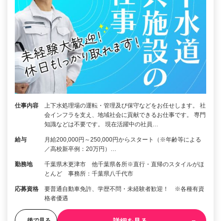
仕事内容
上下水処理場の運転・管理及び保守などをお任せします。 社
会インフラを支え、地域社会に貢献できるお仕事です。 専門
知識などは不要です。 現在活躍中の社員…
給与
月給200,000円～250,000円からスタート（※年齢等による
／高校新卒例：20万円）…
勤務地
千葉県木更津市 他千葉県各所※直行・直帰のスタイルがほ
とんど 事務所：千葉県八千代市
応募資格
要普通自動車免許、学歴不問・未経験者歓迎！ ※各種有資
格者優遇
詳細を見る
後で見る