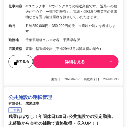
仕事内容
4tユニック車・4tウイング車での輸送業務です。 近県への輸
送が中心で（一部中距離有）、電線・鋼材及び野菜等の青果
物などを運ぶ輸送業務を担当していただきます。…
給与
月給250,000円～350,000円前後 ※経験や能力を考慮しま
す
勤務地
千葉県船橋市八木が谷 千葉県各所
応募資格
要準中型運転免許（平成29年3月以降取得の場合）
詳細を見る
後で見る
更新日： 2026/07/17 掲載終了日： 2026/10/30
公共施設の運転管理
有限会社 未来環境
正社員
残業ほぼなし！年間休日120日♪公共施設での安定勤務。
未経験から会社の補助で資格取得・収入UP！！