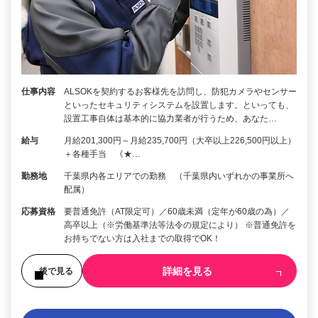
仕事内容
ALSOKを契約するお客様先を訪問し、防犯カメラやセンサー
といったセキュリティシステムを設置します。といっても、
設置工事自体は基本的に協力業者が行うため、あなた…
給与
月給201,300円～月給235,700円（大卒以上226,500円以上）
＋各種手当 《★…
勤務地
千葉県内各エリアでの勤務 （千葉県内いずれかの事業所へ
配属）
応募資格
要普通免許（AT限定可）／60歳未満（定年が60歳の為）／
高卒以上（※労働基準法等法令の規定により） ※普通免許を
お持ちでない方は入社までの取得でOK！
詳細を見る
後で見る