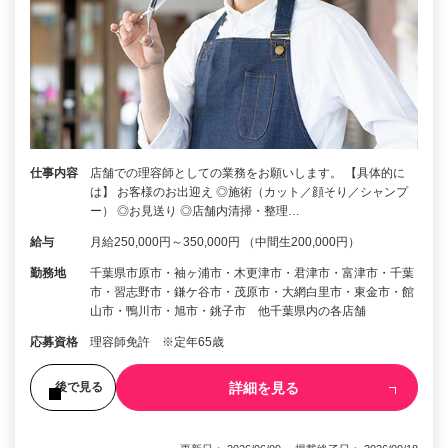
仕事内容
店舗での理容師としての業務をお願いします。 【具体的に
は】 お客様のお出迎え ◎施術（カット／顔そり／シャンプ
ー） ◎お見送り ◎店舗内清掃・整理…
給与
月給250,000円～350,000円 （中間生200,000円）
勤務地
千葉県市原市・袖ヶ浦市・木更津市・君津市・富津市・千葉
市・習志野市・鎌ケ谷市・茂原市・大網白里市・東金市・館
山市・鴨川市・旭市・銚子市 他千葉県内の各店舗
応募資格
理容師免許 ※定年65歳
詳細を見る
後で見る