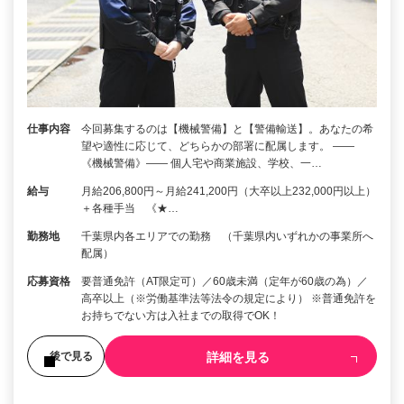
仕事内容
今回募集するのは【機械警備】と【警備輸送】。あなたの希
望や適性に応じて、どちらかの部署に配属します。 ――
《機械警備》―― 個人宅や商業施設、学校、一…
給与
月給206,800円～月給241,200円（大卒以上232,000円以上）
＋各種手当 《★…
勤務地
千葉県内各エリアでの勤務 （千葉県内いずれかの事業所へ
配属）
応募資格
要普通免許（AT限定可）／60歳未満（定年が60歳の為）／
高卒以上（※労働基準法等法令の規定により） ※普通免許を
お持ちでない方は入社までの取得でOK！
詳細を見る
後で見る