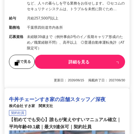
など、人々の暮らしを守る業務をお任せします。 ◎セコムの
セキュリティシステムは、トラブルを未然に防ぐため…
給与
月給257,500円以上
勤務地
千葉県四街道市内各所
応募資格
未経験39歳まで（例外事由3号のイ／長期キャリア形成のた
め／職業経験不問）、高卒以上 ◎普通自動車運転免許（AT
限定可）
詳細を見る
後で見る
更新日： 2026/06/15 掲載終了日： 2027/06/30
牛丼チェーンすき家の店舗スタッフ／深夜
株式会社 すき家 関東支社
契約社員
【初めてでも安心】誰もが覚えやすいマニュアル確立｜
平均年齢49.1歳｜最大9連休可｜契約社員