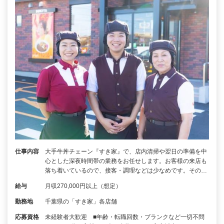
仕事内容
大手牛丼チェーン『すき家』で、店内清掃や翌日の準備を中
心とした深夜時間帯の業務をお任せします。お客様の来店も
落ち着いているので、接客・調理などは少なめです。その…
給与
月収270,000円以上（想定）
勤務地
千葉県の「すき家」各店舗
応募資格
未経験者大歓迎 ■年齢・転職回数・ブランクなど一切不問