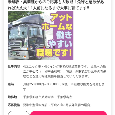
未経験・異業種からのご応募も大歓迎！免許と意欲があ
れば大丈夫！1人前になるまで大事に育てます‼
仕事内容
4tユニック車・4tウイング車での輸送業務です。 近県への輸
送が中心で（一部中距離有）、電線・鋼材及び野菜等の青果
物などを運ぶ輸送業務を担当していただきます。…
給与
月給250,000円～350,000円前後 ※経験や能力を考慮しま
す
勤務地
千葉県船橋市八木が谷 千葉県各所
応募資格
要準中型運転免許（平成29年3月以降取得の場合）