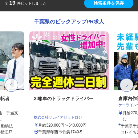
19
検索条件を保存
全
件ヒットしました
千葉県のピックアップPR求人
運転者
2t箱車のトラックドライバー
倉庫内作
ケーライン
別途 手当支
月給27
株式会社サカイアゼットロジ
..
む
月給320,000円〜340,000円
「船橋法
千葉県千葉
江戸...
千葉県印西市竹袋1749-5
コレイち