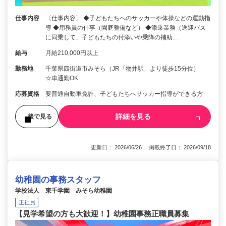
仕事内容
〔仕事内容〕 ◆子どもたちへのサッカーや体操などの運動指
導 ◆用務員の仕事（園庭整備など） ◆添乗業務（送迎バス
に同乗して、子どもたちの付添いや乗降の補助…
給与
月給210,000円以上
勤務地
千葉県四街道市みそら（JR「物井駅」より徒歩15分位）
☆車通勤OK
応募資格
要普通自動車免許、子どもたちへサッカー指導ができる方
詳細を見る
後で見る
更新日： 2026/06/26 掲載終了日： 2026/09/18
幼稚園の事務スタッフ
学校法人 東千学園 みそら幼稚園
正社員
【見学希望の方も大歓迎！】幼稚園事務正職員募集