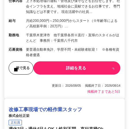
仕事内容
上下水処理場の運転・管理及び保守などをお任せします。 社
会インフラを支え、地域社会に貢献できるお仕事です。 専門
知識などは不要です。 現在活躍中の社員…
給与
月給200,000円～250,000円からスタート（※年齢等による
／高校新卒例：20万円）…
勤務地
千葉県木更津市 他千葉県各所※直行・直帰のスタイルがほ
とんど 事務所：千葉県八千代市
応募資格
要普通自動車免許、学歴不問・未経験者歓迎！ ※各種有資
格者優遇
詳細を見る
後で見る
更新日： 2026/08/05 掲載終了日： 2026/08/14
掲載終了まであと5日
改修工事現場での軽作業スタッフ
株式会社正栄
正社員
週休3日・週休4日もOK！性別不問 直行直帰Ok