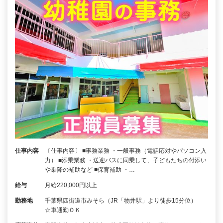
仕事内容
〔仕事内容〕 ■事務業務 ・一般事務（電話応対やパソコン入
力） ■添乗業務 ・送迎バスに同乗して、子どもたちの付添い
や乗降の補助など ■保育補助 ・…
給与
月給220,000円以上
勤務地
千葉県四街道市みそら（JR「物井駅」より徒歩15分位）
☆車通勤ＯＫ