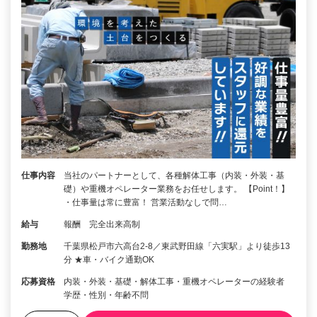
仕事内容
当社のパートナーとして、各種解体工事（内装・外装・基
礎）や重機オペレーター業務をお任せします。 【Point！】
・仕事量は常に豊富！ 営業活動なしで問…
給与
報酬 完全出来高制
勤務地
千葉県松戸市六高台2-8／東武野田線「六実駅」より徒歩13
分 ★車・バイク通勤OK
応募資格
内装・外装・基礎・解体工事・重機オペレーターの経験者
学歴・性別・年齢不問