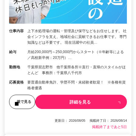
仕事内容
上下水処理場の運転・管理及び保守などをお任せします。 社
会インフラを支え、地域社会に貢献できるお仕事です。 専門
知識などは不要です。 現在活躍中の社員…
給与
月給200,000円～250,000円からスタート（※年齢等による
／高校新卒例：20万円）…
勤務地
千葉県習志野市 他千葉県各所※直行・直帰のスタイルがほ
とんど 事務所：千葉県八千代市
応募資格
要普通自動車免許、学歴不問・未経験者歓迎！ ※各種有資
格者優遇
詳細を見る
後で見る
更新日： 2026/08/05 掲載終了日： 2026/08/14
掲載終了まであと5日