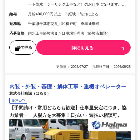
ート防水・シーリング工事など）のお仕事になります。…
給与
月給400,000円以上 ※経験・能力による
勤務地
千葉県千葉市花見川区横戸町 ※車通勤可
応募資格
防水工事経験者または現場管理者（経験応相談）
詳細を見る
後で見る
更新日： 2026/07/27 掲載終了日： 2026/09/25
内装・外装・基礎・解体工事・重機オペレーター
株式会社晴誠（はるま）
業務委託
【手間請け・常用どちらも歓迎】仕事量安定につき、協
力業者・一人親方を大募集！日払い・週払い相談可。