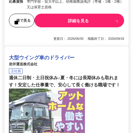
応募資格
専門学校・短大卒以上、幼稚園教諭免許（専修・1種・2種）
又は保育士資格
詳細を見る
後で見る
更新日： 2026/06/30 掲載終了日： 2026/09/18
大型ウイング車のドライバー
岩井運送株式会社
正社員
週休二日制・土日祝休み♪夏・冬には長期休みも取れま
す！安定した仕事量で、安心して長く働ける職場です！