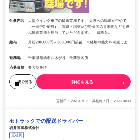
仕事内容
大型ウイング車での輸送業務です。 近県への輸送が中心で
（一部中距離有）、電線・鋼材及び野菜等の青果物などを運
ぶ輸送業務を担当していただきます。 資格を…
給与
月給280,000円～380,000円前後 ※経験や能力を考慮しま
す
勤務地
千葉県船橋市八木が谷 千葉県各所
応募資格
要大型免許
詳細を見る
後で見る
更新日： 2026/07/17 掲載終了日： 2026/10/30
4tトラックでの配送ドライバー
岩井運送株式会社
正社員