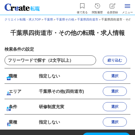
後で見る
閲覧履歴
会員登録
メニュー
クリエイト転職・求人TOP
＞
千葉県
＞
千葉県その他
＞
千葉県四街道市
＞
千葉県四街道市・その他
千葉県四街道市・その他の転職・求人情報
検索条件の設定
絞り込む
職種
指定しない
選択
エリア
千葉県その他(四街道市)
選択
条件
研修制度充実
選択
業種
指定しない
選択