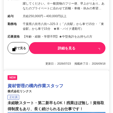
躍してください。※一般貨物のフリー便、早上がりあり。あ
なたのプライベートに合わせて距離・車種・休みの希望…
給与
月給250,000円～400,000円以上
勤務地
千葉県八街市八街へ325-3（「八街駅」から車で15分・「東
金駅」から車で15分 ★車・バイク通勤可）
応募資格
【年齢・経験・学歴不問】★中型免許をお持ちの方
詳細を見る
後で見る
更新日： 2026/07/23 掲載終了日： 2026/09/18
NEW
資材管理の構内作業スタッフ
株式会社リンクス
正社員
未経験スタート・第二新卒もOK！残業ほぼ無し！資格取
得制度もあり、長く続けられるお仕事です！