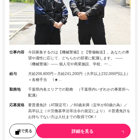
仕事内容
今回募集するのは【機械警備】と【警備輸送】。あなたの希
望や適性に応じて、どちらかの部署に配属します。 ――
《機械警備》―― 個人宅や商業施設、学校、一…
給与
月給206,800円～月給241,200円（大卒以上232,000円以上）
＋各種手当 《★…
勤務地
千葉県内各エリアでの勤務 （千葉県内いずれかの事業所へ
配属）
応募資格
要普通免許（AT限定可）／60歳未満（定年が60歳の為）／
高卒以上（※労働基準法等法令の規定により） ※普通免許を
お持ちでない方は入社までの取得でOK！
詳細を見る
後で見る