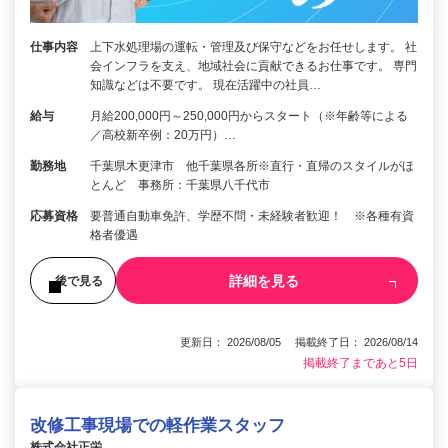
仕事内容
上下水処理場の運転・管理及び保守などをお任せします。 社
会インフラを支え、地域社会に貢献できるお仕事です。 専門
知識などは不要です。 現在活躍中の社員…
給与
月給200,000円～250,000円からスタート（※年齢等による
／高校新卒例：20万円）…
勤務地
千葉県木更津市 他千葉県各所※直行・直帰のスタイルがほ
とんど 事務所：千葉県八千代市
応募資格
要普通自動車免許、学歴不問・未経験者歓迎！ ※各種有資
格者優遇
詳細を見る
後で見る
更新日： 2026/08/05 掲載終了日： 2026/08/14
掲載終了まであと5日
改修工事現場での軽作業スタッフ
株式会社正栄