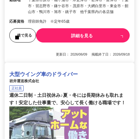
市・習志野市・鎌ケ谷市・茂原市・大網白里市・東金市・館
山市・鴨川市・旭市・銚子市 他千葉県内の各店舗
応募資格
理容師免許 ※定年65歳
詳細を見る
後で見る
更新日： 2026/06/09 掲載終了日： 2026/09/18
大型ウイング車のドライバー
岩井運送株式会社
正社員
週休二日制・土日祝休み♪夏・冬には長期休みも取れま
す！安定した仕事量で、安心して長く働ける職場です！