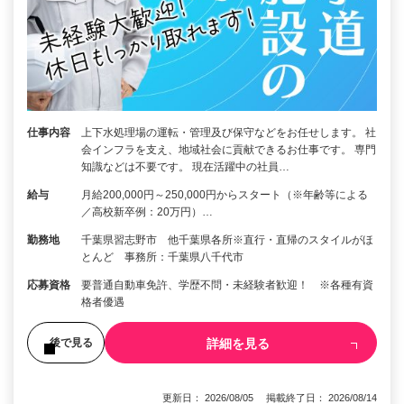
仕事内容
上下水処理場の運転・管理及び保守などをお任せします。 社
会インフラを支え、地域社会に貢献できるお仕事です。 専門
知識などは不要です。 現在活躍中の社員…
給与
月給200,000円～250,000円からスタート（※年齢等による
／高校新卒例：20万円）…
勤務地
千葉県習志野市 他千葉県各所※直行・直帰のスタイルがほ
とんど 事務所：千葉県八千代市
応募資格
要普通自動車免許、学歴不問・未経験者歓迎！ ※各種有資
格者優遇
詳細を見る
後で見る
更新日： 2026/08/05 掲載終了日： 2026/08/14