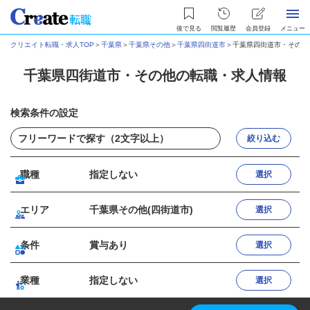
後で見る
閲覧履歴
会員登録
メニュー
クリエイト転職・求人TOP
＞
千葉県
＞
千葉県その他
＞
千葉県四街道市
＞
千葉県四街道市・その他
千葉県四街道市・その他の転職・求人情報
検索条件の設定
絞り込む
職種
指定しない
選択
エリア
千葉県その他(四街道市)
選択
条件
賞与あり
選択
業種
指定しない
選択