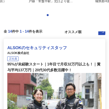
区）
戸線「常盤平駅」北口より徒...
城県那珂
14
1
-
14
全
件中
件を表示
ALSOKのセキュリティスタッフ
ALSOK株式会社
正社員
95%が未経験スタート｜1年目で月収32万円以上も！｜賞
与平均137万円｜20代30代多数活躍中！