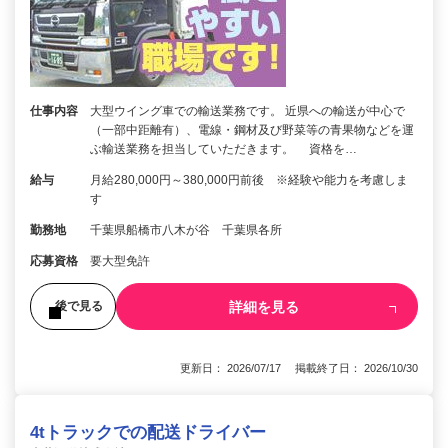
仕事内容
大型ウイング車での輸送業務です。 近県への輸送が中心で
（一部中距離有）、電線・鋼材及び野菜等の青果物などを運
ぶ輸送業務を担当していただきます。 資格を…
給与
月給280,000円～380,000円前後 ※経験や能力を考慮しま
す
勤務地
千葉県船橋市八木が谷 千葉県各所
応募資格
要大型免許
詳細を見る
後で見る
更新日： 2026/07/17 掲載終了日： 2026/10/30
4tトラックでの配送ドライバー