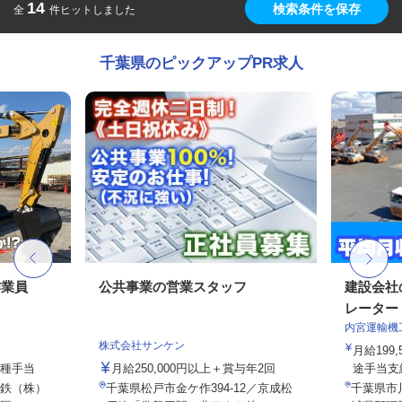
14
検索条件を保存
全
件ヒットしました
千葉県のピックアップPR求人
作業員
公共事業の営業スタッフ
建設会社
レーター
内宮運輸機
株式会社サンケン
月給199,
各種手当
月給250,000円以上＋賞与年2回
途手当支給
鉄（株）
千葉県松戸市金ケ作394-12／京成松
千葉県市