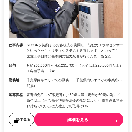
仕事内容
ALSOKを契約するお客様先を訪問し、防犯カメラやセンサー
といったセキュリティシステムを設置します。といっても、
設置工事自体は基本的に協力業者が行うため、あなた…
給与
月給201,300円～月給235,700円（大卒以上226,500円以上）
＋各種手当 《★…
勤務地
千葉県内各エリアでの勤務 （千葉県内いずれかの事業所へ
配属）
応募資格
要普通免許（AT限定可）／60歳未満（定年が60歳の為）／
高卒以上（※労働基準法等法令の規定により） ※普通免許を
お持ちでない方は入社までの取得でOK！
詳細を見る
後で見る