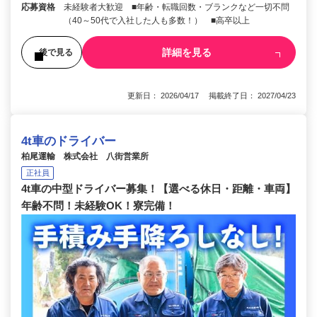
応募資格
未経験者大歓迎 ■年齢・転職回数・ブランクなど一切不問
（40～50代で入社した人も多数！） ■高卒以上
詳細を見る
後で見る
更新日： 2026/04/17 掲載終了日： 2027/04/23
4t車のドライバー
柏尾運輸 株式会社 八街営業所
正社員
4t車の中型ドライバー募集！【選べる休日・距離・車両】
年齢不問！未経験OK！寮完備！