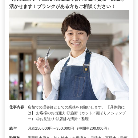
活かせます！ブランクがある方もご相談ください！
仕事内容
店舗での理容師としての業務をお願いします。 【具体的に
は】 お客様のお出迎え ◎施術（カット／顔そり／シャンプ
ー） ◎お見送り ◎店舗内清掃・整理…
給与
月給250,000円～350,000円 （中間生200,000円）
勤務地
千葉県市原市・袖ヶ浦市・木更津市・君津市・富津市・千葉