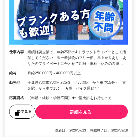
仕事内容
業績好調企業で、年齢不問の4tトラックドライバーとして活
躍してください。※一般貨物のフリー便、早上がりあり。あ
なたのプライベートに合わせて距離・車種・休みの希望…
給与
月給250,000円～400,000円以上
勤務地
千葉県八街市八街へ325-3（「八街駅」から車で15分・「東
金駅」から車で15分 ★車・バイク通勤可）
応募資格
【年齢・経験・学歴不問】★中型免許をお持ちの方
詳細を見る
後で見る
更新日： 2026/07/23 掲載終了日： 2026/09/18