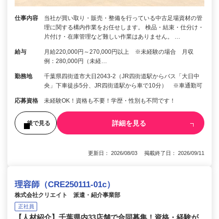
仕事内容
当社が買い取り・販売・整備を行っている中古足場資材の管
理に関する構内作業をお任せします。 検品・結束・仕分け・
片付け・在庫管理など難しい作業はありません。 …
給与
月給220,000円～270,000円以上 ※未経験の場合 月収
例：280,000円（未経…
勤務地
千葉県四街道市大日2043-2（JR四街道駅からバス「大日中
央」下車徒歩5分、JR四街道駅から車で10分） ※車通勤可
応募資格
未経験OK！資格も不要！学歴・性別も不問です！
詳細を見る
後で見る
更新日： 2026/08/03 掲載終了日： 2026/09/11
理容師（CRE250111-01c）
株式会社クリエイト 派遣・紹介事業部
正社員
【人材紹介】千葉県内33店舗で合同募集！資格・経験が