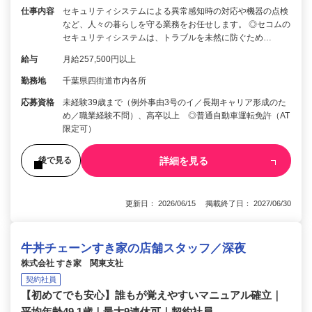
仕事内容
セキュリティシステムによる異常感知時の対応や機器の点検
など、人々の暮らしを守る業務をお任せします。 ◎セコムの
セキュリティシステムは、トラブルを未然に防ぐため…
給与
月給257,500円以上
勤務地
千葉県四街道市内各所
応募資格
未経験39歳まで（例外事由3号のイ／長期キャリア形成のた
め／職業経験不問）、高卒以上 ◎普通自動車運転免許（AT
限定可）
詳細を見る
後で見る
更新日： 2026/06/15 掲載終了日： 2027/06/30
牛丼チェーンすき家の店舗スタッフ／深夜
株式会社 すき家 関東支社
契約社員
【初めてでも安心】誰もが覚えやすいマニュアル確立｜
平均年齢49.1歳｜最大9連休可｜契約社員