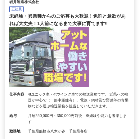
岩井運送株式会社
正社員
未経験・異業種からのご応募も大歓迎！免許と意欲があ
れば大丈夫！1人前になるまで大事に育てます‼
仕事内容
4tユニック車・4tウイング車での輸送業務です。 近県への輸
送が中心で（一部中距離有）、電線・鋼材及び野菜等の青果
物などを運ぶ輸送業務を担当していただきます。…
給与
月給250,000円～350,000円前後 ※経験や能力を考慮しま
す
勤務地
千葉県船橋市八木が谷 千葉県各所