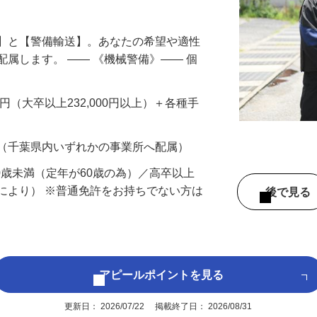
円以上も！｜賞与平均137万円｜20代30
備】と【警備輸送】。あなたの希望や適性
配属します。 ―― 《機械警備》―― 個
…
200円（大卒以上232,000円以上）＋各種手
 （千葉県内いずれかの事業所へ配属）
60歳未満（定年が60歳の為）／高卒以上
により） ※普通免許をお持ちでない方は
後で見
アピールポイントを見る