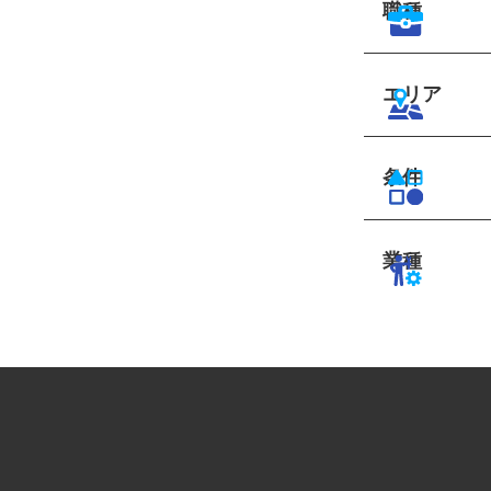
職種
エリア
条件
業種