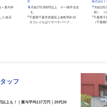
ーマーケッ
ケーラインサービス株式会社 千葉営業
所
株式会社
業手当＋賞与年
月給270,000円以上 ※一律手当含
月給22
む
給） 
とした各店
千葉県千葉市若葉区上泉町958-10
千葉県
可
ヨコレイちばリサーチパーク...
（千葉
スタッフ