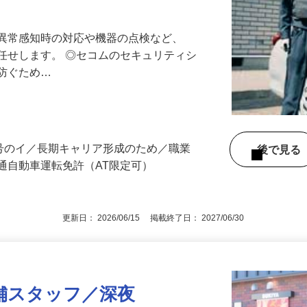
最長10連休／福利厚生充実／平均年収600
る異常感知時の対応や機器の点検など、
任せします。 ◎セコムのセキュリティシ
に防ぐため…
3号のイ／長期キャリア形成のため／職業
後で見
通自動車運転免許（AT限定可）
更新日： 2026/06/15 掲載終了日： 2027/06/30