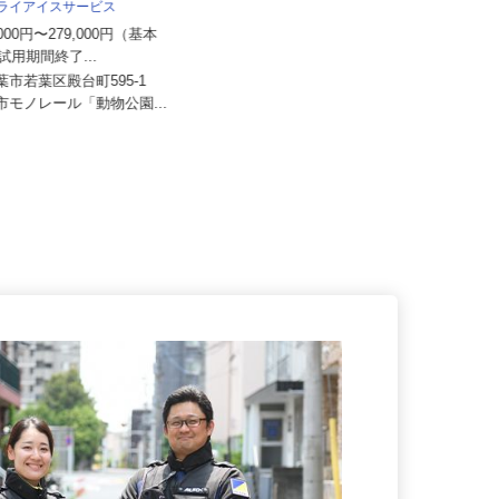
株式会社おどや 【スーパーマーケッ
ドライアイスサービス
ト おどや】
0,000円〜279,000円（基本
月給294,700円＋残業手当＋賞与年
☆試用期間終了...
2回＋各種手当
千葉市若葉区殿台町595-1
千葉県内南房総を中心とした各店
都市モノレール「動物公園...
舗 ※全店舗 車通勤可