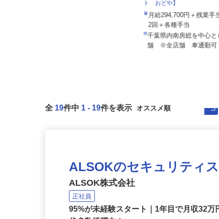
株式会社おどや 【スーパ
株式会社ドライアイスサービス
ト おどや】
月給220,000円〜279,000円（基本
月給294,700円＋残
給） ☆試用期間終了...
2回＋各種手当
千葉県千葉市若葉区殿台町595-1
千葉県内南房総を中心
（千葉都市モノレール「動物公園...
舗 ※全店舗 車通勤
全
19
件中
1
-
19
件を表示
ALSOKのセキュリティ
ALSOK株式会社
正社員