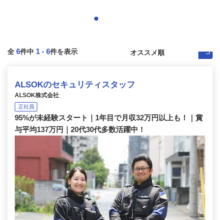
6
1
-
6
全
件中
件を表示
ALSOKのセキュリティスタッフ
ALSOK株式会社
正社員
95%が未経験スタート｜1年目で月収32万円以上も！｜賞
与平均137万円｜20代30代多数活躍中！