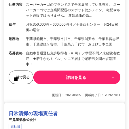
仕事内容
スーパーカーゴのブランド名で全国展開している当社。 スー
パーカーゴでは企業間配送のスポット便がメイン。 宅配やネ
ット通販ではありません。 運賃単価の高…
給与
月収350,000円～600,000円可／千葉西センター・月24日稼
働の場合
勤務地
千葉県船橋市、千葉県市川市、千葉県浦安市、千葉県習志野
市、千葉県鎌ケ谷市、千葉県八千代市 および日本全国
応募資格
自動車普通運転免許取得者（AT可）／学歴不問／未経験者歓
迎 ★若手からミドル、シニア層まで老若男女問わず活躍
中！
詳細を見る
後で見る
更新日： 2026/08/05 掲載終了日： 2026/09/11
日常清掃の現場責任者
三鬼産業株式会社
正社員