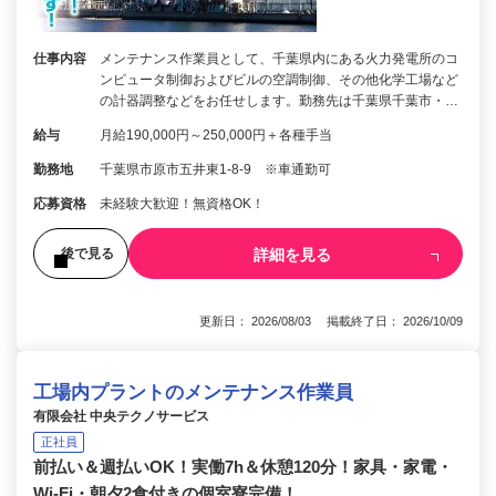
仕事内容
メンテナンス作業員として、千葉県内にある火力発電所のコ
ンピュータ制御およびビルの空調制御、その他化学工場など
の計器調整などをお任せします。勤務先は千葉県千葉市・…
給与
月給190,000円～250,000円＋各種手当
勤務地
千葉県市原市五井東1-8-9 ※車通勤可
応募資格
未経験大歓迎！無資格OK！
詳細を見る
後で見る
更新日： 2026/08/03 掲載終了日： 2026/10/09
工場内プラントのメンテナンス作業員
有限会社 中央テクノサービス
正社員
前払い＆週払いOK！実働7h＆休憩120分！家具・家電・
Wi-Fi・朝夕2食付きの個室寮完備！