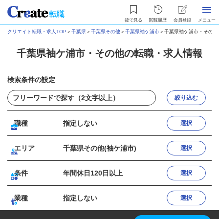
後で見る
閲覧履歴
会員登録
メニュー
クリエイト転職・求人TOP
＞
千葉県
＞
千葉県その他
＞
千葉県袖ケ浦市
＞
千葉県袖ケ浦市・その他
千葉県袖ケ浦市・その他の転職・求人情報
検索条件の設定
絞り込む
職種
指定しない
選択
エリア
千葉県その他(袖ケ浦市)
選択
条件
年間休日120日以上
選択
業種
指定しない
選択