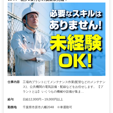
仕事内容
工場内プラントにてメンテナンス作業(配管などのメンテナン
ス)、公共機関の電気設備・配線などをお任せします。 【プ
ラントとは】 いくつもの機械や設備が集ま…
給与
日給12,000円～19,000円以上
勤務地
千葉県市原市八幡2048 ※車通勤可