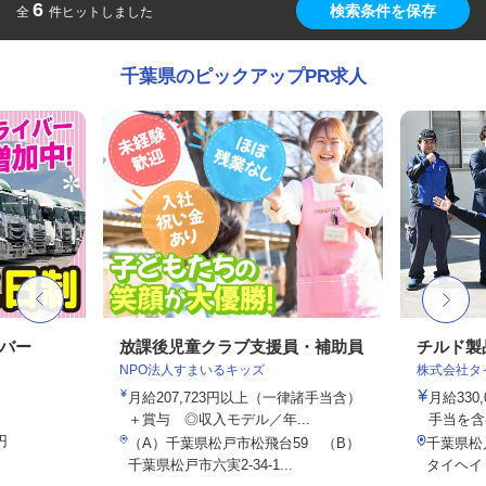
6
検索条件を保存
全
件ヒットしました
千葉県のピックアップPR求人
イバー
放課後児童クラブ支援員・補助員
チルド製
NPO法人すまいるキッズ
株式会社タ
月給207,723円以上（一律諸手当含）
月給330
＋賞与 ◎収入モデル／年...
手当を含
円
（A）千葉県松戸市松飛台59 （B）
千葉県松
千葉県松戸市六実2-34-1...
タイヘイ