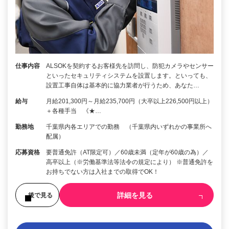
仕事内容
ALSOKを契約するお客様先を訪問し、防犯カメラやセンサー
といったセキュリティシステムを設置します。といっても、
設置工事自体は基本的に協力業者が行うため、あなた…
給与
月給201,300円～月給235,700円（大卒以上226,500円以上）
＋各種手当 《★…
勤務地
千葉県内各エリアでの勤務 （千葉県内いずれかの事業所へ
配属）
応募資格
要普通免許（AT限定可）／60歳未満（定年が60歳の為）／
高卒以上（※労働基準法等法令の規定により） ※普通免許を
お持ちでない方は入社までの取得でOK！
詳細を見る
後で見る