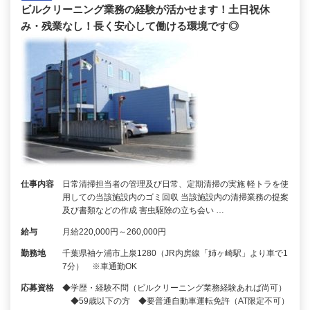
ビルクリーニング業務の経験が活かせます！土日祝休
み・残業なし！長く安心して働ける環境です◎
仕事内容
日常清掃担当者の管理及び日常、定期清掃の実施 軽トラを使
用しての当該施設内のゴミ回収 当該施設内の清掃業務の提案
及び書類などの作成 害虫駆除の立ち会い …
給与
月給220,000円～260,000円
勤務地
千葉県袖ケ浦市上泉1280（JR内房線「姉ヶ崎駅」より車で1
7分） ※車通勤OK
応募資格
◆学歴・経験不問（ビルクリーニング業務経験あれば尚可）
◆59歳以下の方 ◆要普通自動車運転免許（AT限定不可）