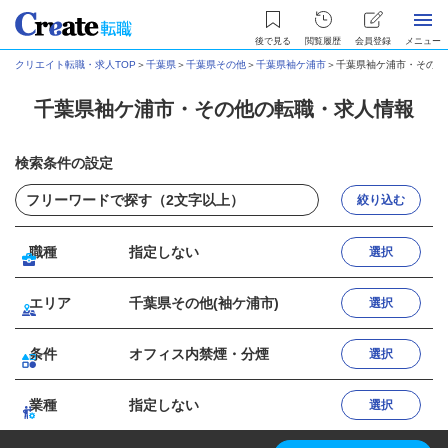
後で見る
閲覧履歴
会員登録
メニュー
クリエイト転職・求人TOP
＞
千葉県
＞
千葉県その他
＞
千葉県袖ケ浦市
＞
千葉県袖ケ浦市・その他
千葉県袖ケ浦市・その他の転職・求人情報
検索条件の設定
絞り込む
職種
指定しない
選択
エリア
千葉県その他(袖ケ浦市)
選択
条件
オフィス内禁煙・分煙
選択
業種
指定しない
選択