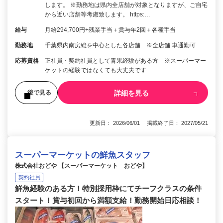
します。 ※勤務地は県内全店舗が対象となりますが、ご自宅
から近い店舗等考慮致します。 https:…
給与
月給294,700円+残業手当＋賞与年2回＋各種手当
勤務地
千葉県内南房総を中心とした各店舗 ※全店舗 車通勤可
応募資格
正社員・契約社員として青果経験がある方 ※スーパーマー
ケットの経験ではなくても大丈夫です
詳細を見る
後で見る
更新日： 2026/06/01 掲載終了日： 2027/05/21
スーパーマーケットの鮮魚スタッフ
株式会社おどや 【スーパーマーケット おどや】
契約社員
鮮魚経験のある方！特別採用枠にてチーフクラスの条件
スタート！賞与初回から満額支給！勤務開始日応相談！