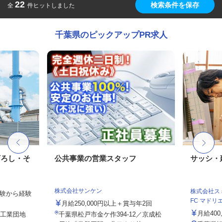
22
検索条件を保存
全
件ヒットしました
千葉県のピックアップPR求人
下ろし・そ
公共事業の営業スタッフ
サッシ・
株式会社サンケン
株式会社スミ
未経験から経験
FC マドリエ松
月給250,000円以上＋賞与年2回
月給400
（工業団地
千葉県松戸市金ケ作394-12／京成松