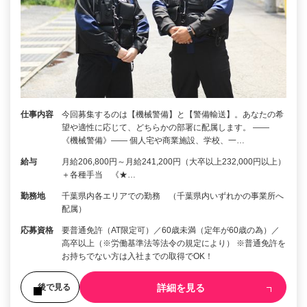
仕事内容
今回募集するのは【機械警備】と【警備輸送】。あなたの希
望や適性に応じて、どちらかの部署に配属します。 ――
《機械警備》―― 個人宅や商業施設、学校、一…
給与
月給206,800円～月給241,200円（大卒以上232,000円以上）
＋各種手当 《★…
勤務地
千葉県内各エリアでの勤務 （千葉県内いずれかの事業所へ
配属）
応募資格
要普通免許（AT限定可）／60歳未満（定年が60歳の為）／
高卒以上（※労働基準法等法令の規定により） ※普通免許を
お持ちでない方は入社までの取得でOK！
詳細を見る
後で見る