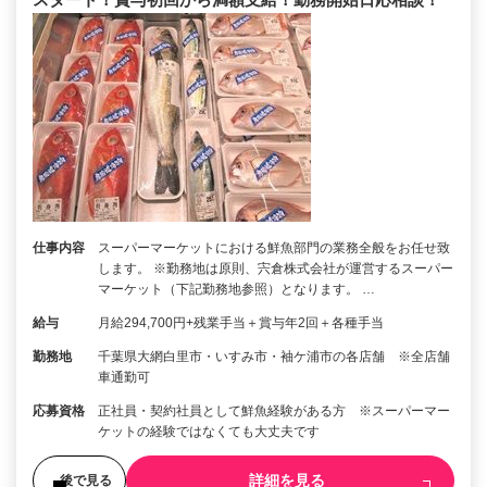
仕事内容
スーパーマーケットにおける鮮魚部門の業務全般をお任せ致
します。 ※勤務地は原則、宍倉株式会社が運営するスーパー
マーケット（下記勤務地参照）となります。 …
給与
月給294,700円+残業手当＋賞与年2回＋各種手当
勤務地
千葉県大網白里市・いすみ市・袖ケ浦市の各店舗 ※全店舗
車通勤可
応募資格
正社員・契約社員として鮮魚経験がある方 ※スーパーマー
ケットの経験ではなくても大丈夫です
詳細を見る
後で見る