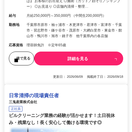
は】 お客様のお出迎え ◎施術（カット／顔そり／シャンプ
ー） ◎お見送り ◎店舗内清掃・整理…
給与
月給250,000円～350,000円 （中間生200,000円）
勤務地
千葉県市原市・袖ヶ浦市・木更津市・君津市・富津市・千葉
市・習志野市・鎌ケ谷市・茂原市・大網白里市・東金市・館
山市・鴨川市・旭市・銚子市 他千葉県内の各店舗
応募資格
理容師免許 ※定年65歳
詳細を見る
後で見る
更新日： 2026/06/09 掲載終了日： 2026/09/18
日常清掃の現場責任者
三鬼産業株式会社
正社員
ビルクリーニング業務の経験が活かせます！土日祝休
み・残業なし！長く安心して働ける環境です◎