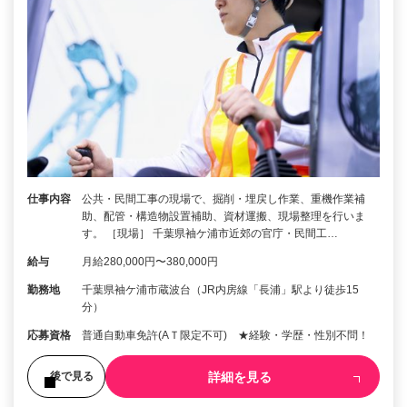
仕事内容
公共・民間工事の現場で、掘削・埋戻し作業、重機作業補
助、配管・構造物設置補助、資材運搬、現場整理を行いま
す。 ［現場］ 千葉県袖ケ浦市近郊の官庁・民間工…
給与
月給280,000円〜380,000円
勤務地
千葉県袖ケ浦市蔵波台（JR内房線「長浦」駅より徒歩15
分）
応募資格
普通自動車免許(AＴ限定不可) ★経験・学歴・性別不問！
詳細を見る
後で見る