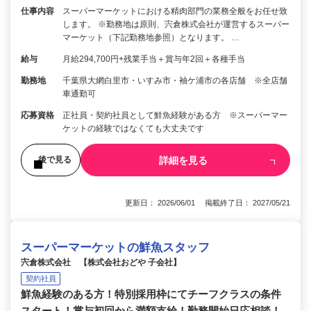
仕事内容
スーパーマーケットにおける精肉部門の業務全般をお任せ致
します。 ※勤務地は原則、宍倉株式会社が運営するスーパー
マーケット（下記勤務地参照）となります。 …
給与
月給294,700円+残業手当＋賞与年2回＋各種手当
勤務地
千葉県大網白里市・いすみ市・袖ケ浦市の各店舗 ※全店舗
車通勤可
応募資格
正社員・契約社員として鮮魚経験がある方 ※スーパーマー
ケットの経験ではなくても大丈夫です
詳細を見る
後で見る
更新日： 2026/06/01 掲載終了日： 2027/05/21
スーパーマーケットの鮮魚スタッフ
宍倉株式会社 【株式会社おどや 子会社】
契約社員
鮮魚経験のある方！特別採用枠にてチーフクラスの条件
スタート！賞与初回から満額支給！勤務開始日応相談！