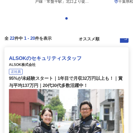
戸線「常盤平駅」北口より徒...
千葉県松
22
1
-
20
全
件中
件を表示
ALSOKのセキュリティスタッフ
ALSOK株式会社
正社員
95%が未経験スタート｜1年目で月収32万円以上も！｜賞
与平均137万円｜20代30代多数活躍中！