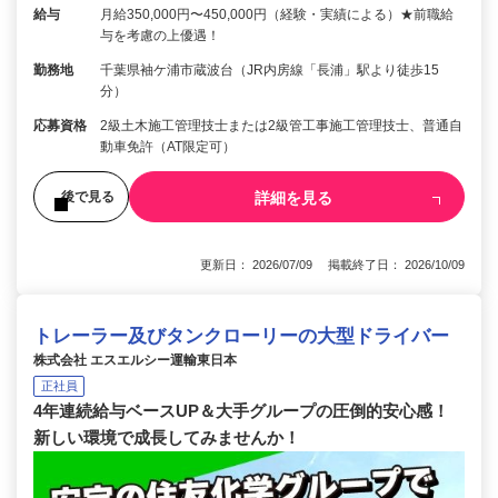
給与
月給350,000円〜450,000円（経験・実績による）★前職給
与を考慮の上優遇！
勤務地
千葉県袖ケ浦市蔵波台（JR内房線「長浦」駅より徒歩15
分）
応募資格
2級土木施工管理技士または2級管工事施工管理技士、普通自
動車免許（AT限定可）
詳細を見る
後で見る
更新日： 2026/07/09 掲載終了日： 2026/10/09
トレーラー及びタンクローリーの大型ドライバー
株式会社 エスエルシー運輸東日本
正社員
4年連続給与ベースUP＆大手グループの圧倒的安心感！
新しい環境で成長してみませんか！