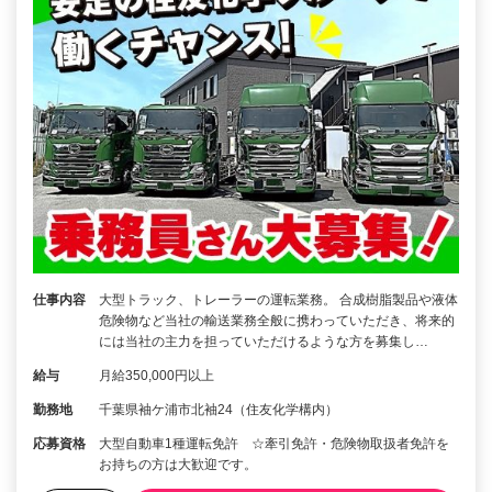
仕事内容
大型トラック、トレーラーの運転業務。 合成樹脂製品や液体
危険物など当社の輸送業務全般に携わっていただき、将来的
には当社の主力を担っていただけるような方を募集し…
給与
月給350,000円以上
勤務地
千葉県袖ケ浦市北袖24（住友化学構内）
応募資格
大型自動車1種運転免許 ☆牽引免許・危険物取扱者免許を
お持ちの方は大歓迎です。