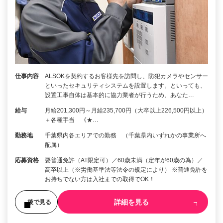
仕事内容
ALSOKを契約するお客様先を訪問し、防犯カメラやセンサー
といったセキュリティシステムを設置します。といっても、
設置工事自体は基本的に協力業者が行うため、あなた…
給与
月給201,300円～月給235,700円（大卒以上226,500円以上）
＋各種手当 《★…
勤務地
千葉県内各エリアでの勤務 （千葉県内いずれかの事業所へ
配属）
応募資格
要普通免許（AT限定可）／60歳未満（定年が60歳の為）／
高卒以上（※労働基準法等法令の規定により） ※普通免許を
お持ちでない方は入社までの取得でOK！
詳細を見る
後で見る