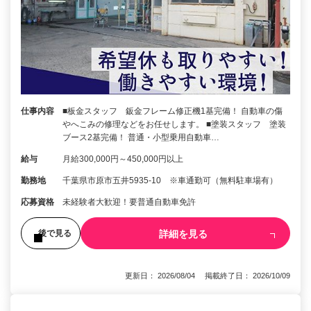
仕事内容
■板金スタッフ 鈑金フレーム修正機1基完備！ 自動車の傷
やへこみの修理などをお任せします。 ■塗装スタッフ 塗装
ブース2基完備！ 普通・小型乗用自動車…
給与
月給300,000円～450,000円以上
勤務地
千葉県市原市五井5935-10 ※車通勤可（無料駐車場有）
応募資格
未経験者大歓迎！要普通自動車免許
詳細を見る
後で見る
更新日： 2026/08/04 掲載終了日： 2026/10/09