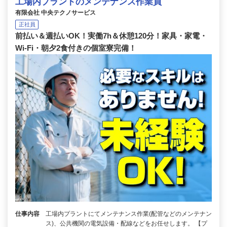
工場内プラントのメンテナンス作業員
有限会社 中央テクノサービス
正社員
前払い＆週払いOK！実働7h＆休憩120分！家具・家電・
Wi-Fi・朝夕2食付きの個室寮完備！
仕事内容
工場内プラントにてメンテナンス作業(配管などのメンテナン
ス)、公共機関の電気設備・配線などをお任せします。 【プ