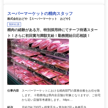
スーパーマーケットの精肉スタッフ
株式会社おどや 【スーパーマーケット おどや】
契約社員
精肉の経験がある方、特別採用枠にてチーフ待遇スター
ト！さらに初回賞与満額支給！勤務開始日応相談！
仕事内容
スーパーマーケットにおける精肉部門の業務全般をお任せ致
します。 ※勤務地は県内全店舗が対象となりますが、ご自宅
から近い店舗等考慮致します。 https:…
給与
月給294,700円＋残業手当＋賞与年2回＋各種手当