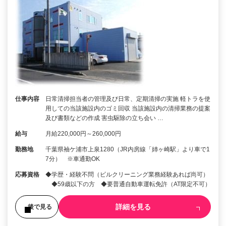
仕事内容
日常清掃担当者の管理及び日常、定期清掃の実施 軽トラを使
用しての当該施設内のゴミ回収 当該施設内の清掃業務の提案
及び書類などの作成 害虫駆除の立ち会い …
給与
月給220,000円～260,000円
勤務地
千葉県袖ケ浦市上泉1280（JR内房線「姉ヶ崎駅」より車で1
7分） ※車通勤OK
応募資格
◆学歴・経験不問（ビルクリーニング業務経験あれば尚可）
◆59歳以下の方 ◆要普通自動車運転免許（AT限定不可）
詳細を見る
後で見る