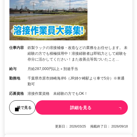
仕事内容
鉄製ラックの溶接補修・改造などの業務をお任せします。 未
経験の方でも積極採用中！溶接経験者は即戦力として経験を
存分に活かしてください！また改善点等気づいたこと…
給与
月給287,000円以上＋別途手当
勤務地
千葉県市原市姉崎海岸6（JR姉ケ崎駅より車で5分）※車通
勤可
応募資格
溶接作業資格 未経験の方でもOK！
詳細を見る
後で見る
更新日： 2026/03/25 掲載終了日： 2026/09/18