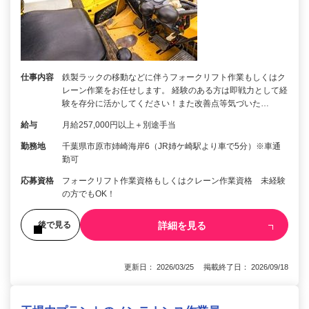
仕事内容
鉄製ラックの移動などに伴うフォークリフト作業もしくはク
レーン作業をお任せします。 経験のある方は即戦力として経
験を存分に活かしてください！また改善点等気づいた…
給与
月給257,000円以上＋別途手当
勤務地
千葉県市原市姉崎海岸6（JR姉ケ崎駅より車で5分）※車通
勤可
応募資格
フォークリフト作業資格もしくはクレーン作業資格 未経験
の方でもOK！
詳細を見る
後で見る
更新日： 2026/03/25 掲載終了日： 2026/09/18