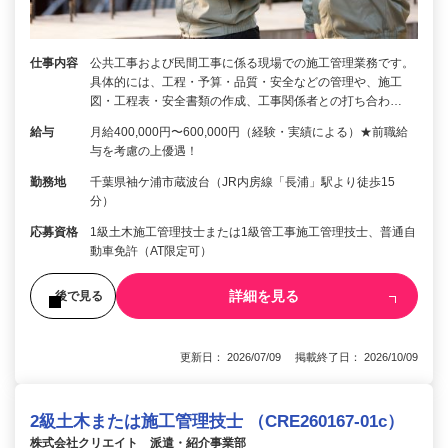
仕事内容
公共工事および民間工事に係る現場での施工管理業務です。
具体的には、工程・予算・品質・安全などの管理や、施工
図・工程表・安全書類の作成、工事関係者との打ち合わ…
給与
月給400,000円〜600,000円（経験・実績による）★前職給
与を考慮の上優遇！
勤務地
千葉県袖ケ浦市蔵波台（JR内房線「長浦」駅より徒歩15
分）
応募資格
1級土木施工管理技士または1級管工事施工管理技士、普通自
動車免許（AT限定可）
詳細を見る
後で見る
更新日： 2026/07/09 掲載終了日： 2026/10/09
2級土木または施工管理技士 （CRE260167-01c）
株式会社クリエイト 派遣・紹介事業部