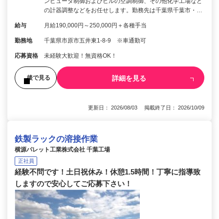
ンピュータ制御およびビルの空調制御、その他化学工場など
の計器調整などをお任せします。勤務先は千葉県千葉市・…
給与
月給190,000円～250,000円＋各種手当
勤務地
千葉県市原市五井東1-8-9 ※車通勤可
応募資格
未経験大歓迎！無資格OK！
詳細を見る
後で見る
更新日： 2026/08/03 掲載終了日： 2026/10/09
鉄製ラックの溶接作業
横源パレット工業株式会社 千葉工場
正社員
経験不問です！土日祝休み！休憩1.5時間！丁寧に指導致
しますので安心してご応募下さい！