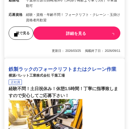
勤務地
千葉県市原市姉崎海岸6（JR姉ケ崎駅より車で5分）※車通
勤可
応募資格
経験・資格・年齢不問！ フォークリフト・クレーン・玉掛け
資格者尚歓迎
詳細を見る
後で見る
更新日： 2026/03/25 掲載終了日： 2026/09/11
鉄製ラックのフォークリフトまたはクレーン作業
横源パレット工業株式会社 千葉工場
正社員
経験不問！土日祝休み！休憩1.5時間！丁寧に指導致しま
すので安心してご応募下さい！