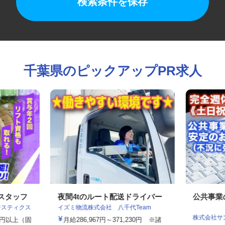
検索条件を保存
千葉県のピックアップPR求人
業スタッフ
夜間4tのルート配送ドライバー
公共事
ロジスティクス
イズミ物流株式会社 八千代Team