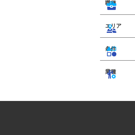
職種
エリア
条件
業種