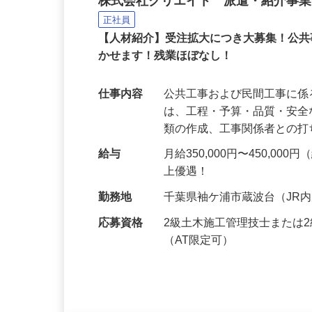
2級土木または施工管理技士 （
株式会社クリエイト 派遣・紹介事
正社員
【人材紹介】受注拡大につき大募集！公
かせます！残業ほぼなし！
仕事内容
公共工事および民間工事に係
は、工程・予算・品質・安
類の作成、工事関係者との
給与
月給350,000円〜450,
上優遇！
勤務地
千葉県袖ケ浦市蔵波台（JR
応募資格
2級土木施工管理技士または
（AT限定可）