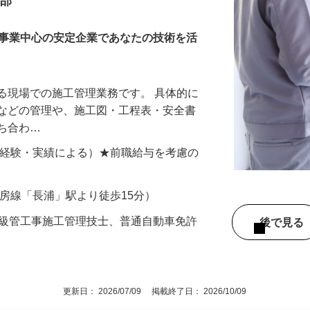
CRE260167-01c）
業部
共事業中心の安定企業であなたの技術を活
る現場での施工管理業務です。 具体的に
全などの管理や、施工図・工程表・安全書
打ち合わ…
000円（経験・実績による）★前職給与を考慮の
内房線「長浦」駅より徒歩15分）
2級管工事施工管理技士、普通自動車免許
後で見