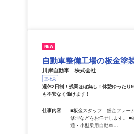
応募資格
大型自動車1種運転免許 ☆
は大歓迎です。
NEW
自動車整備工場の板金塗
川岸自動車 株式会社
正社員
週休2日制！残業ほぼ無し！休憩ゆったり
も不安なく働けます！
仕事内容
■板金スタッフ 鈑金フレー