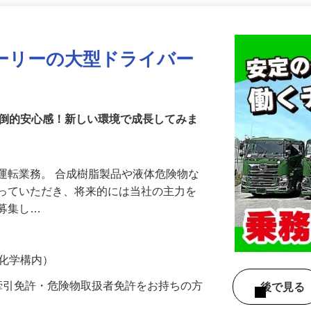
更新日： 2026/07/09 掲載終了日： 2026/10/09
ーリーの大型ドライバー
圧倒的安心感！新しい環境で成長してみま
運転業務。 合成樹脂製品や液体危険物な
わっていただき、将来的には当社の主力を
を募集し…
友化学構内）