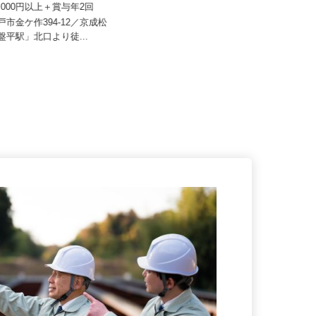
サンケン
月給247,000円～341,000円以上（固
50,000円以上＋賞与年2回
定残業代・一律手当...
松戸市金ケ作394-12／京成松
千葉県千葉市美浜区新港221-7（JR
常盤平駅」北口より徒...
京葉線「稲毛海岸」駅から徒...