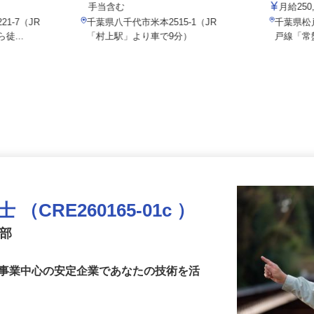
株式会社
000円以上（固
月給286,967円～371,230円 ※諸
手当含む
月給2
1-7（JR
千葉県八千代市米本2515-1（JR
千葉県
徒...
「村上駅」より車で9分）
戸線「
CRE260165-01c ）
業部
共事業中心の安定企業であなたの技術を活