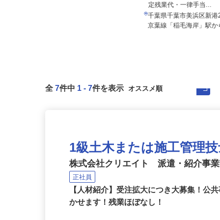
株式会社サンケン
月給247,000円～341,
月給250,000円以上＋賞与年2回
定残業代・一律手当...
千葉県松戸市金ケ作394-12／京成松
千葉県千葉市美浜区新港22
戸線「常盤平駅」北口より徒...
京葉線「稲毛海岸」駅から
全
7
件中
1
-
7
件を表示
1級土木または施工管理技士 （
株式会社クリエイト 派遣・紹介事
正社員
【人材紹介】受注拡大につき大募集！公
かせます！残業ほぼなし！