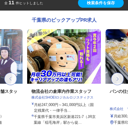
11
検索条件を保存
全
件ヒットしました
千葉県のピックアップPR求人
店舗スタッ
物流会社の倉庫内作業スタッフ
パンの仕
株式会社SHOEIロジカルロジスティクス
月給247,000円～341,000円以上（固
株式会社 
定残業代・一律手当...
定）
月給300
千葉県千葉市美浜区新港221-7（JR京
舗
葉線「稲毛海岸」駅から徒...
千葉県印