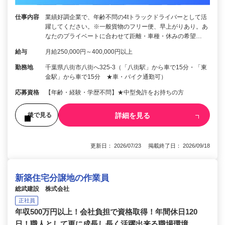
仕事内容
業績好調企業で、年齢不問の4tトラックドライバーとして活
躍してください。※一般貨物のフリー便、早上がりあり。あ
なたのプライベートに合わせて距離・車種・休みの希望…
給与
月給250,000円～400,000円以上
勤務地
千葉県八街市八街へ325-3（「八街駅」から車で15分・「東
金駅」から車で15分 ★車・バイク通勤可）
応募資格
【年齢・経験・学歴不問】★中型免許をお持ちの方
詳細を見る
後で見る
更新日： 2026/07/23 掲載終了日： 2026/09/18
新築住宅分譲地の作業員
総武建設 株式会社
正社員
年収500万円以上！会社負担で資格取得！年間休日120
日！職人として更に成長し長く活躍出来る職場環境