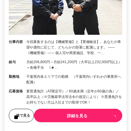
仕事内容
今回募集するのは【機械警備】と【警備輸送】。あなたの希
望や適性に応じて、どちらかの部署に配属します。 ――
《機械警備》―― 個人宅や商業施設、学校、一…
給与
月給206,800円～月給241,200円（大卒以上232,000円以上）
＋各種手当 《★…
勤務地
千葉県内各エリアでの勤務 （千葉県内いずれかの事業所へ
配属）
応募資格
要普通免許（AT限定可）／60歳未満（定年が60歳の為）／
高卒以上（※労働基準法等法令の規定により） ※普通免許を
お持ちでない方は入社までの取得でOK！
詳細を見る
後で見る