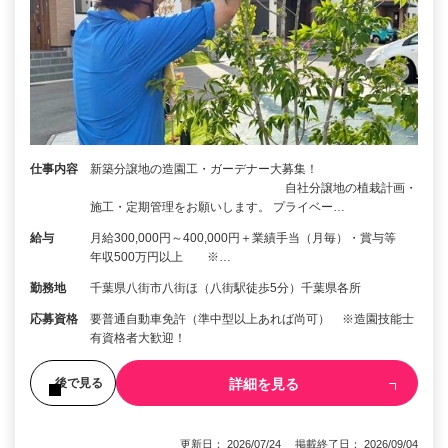
仕事内容
新築分譲地の造園工・ガーデナー大募集！
自社分譲地の植栽計画・
施工・定期管理をお願いします。 プライベー…
給与
月給300,000円～400,000円＋業績手当（月毎）・賞与等
年収500万円以上 ※…
勤務地
千葉県八街市八街ほ（八街駅徒歩5分）千葉県各所
応募資格
要普通自動車免許（準中型以上あれば尚可） ※造園技能士
有資格者大歓迎！
詳細を見る
後で見る
更新日： 2026/07/24 掲載終了日： 2026/09/04