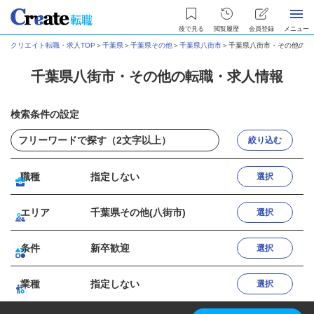
後で見る
閲覧履歴
会員登録
メニュー
クリエイト転職・求人TOP
＞
千葉県
＞
千葉県その他
＞
千葉県八街市
＞
千葉県八街市・その他の転
千葉県八街市・その他の転職・求人情報
検索条件の設定
絞り込む
職種
指定しない
選択
エリア
千葉県その他(八街市)
選択
条件
新卒歓迎
選択
業種
指定しない
選択