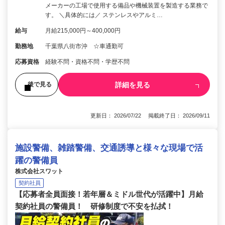
メーカーの工場で使用する備品や機械装置を製造する業務で
す。 ＼具体的には／ ステンレスやアルミ…
給与
月給215,000円～400,000円
勤務地
千葉県八街市沖 ☆車通勤可
応募資格
経験不問・資格不問・学歴不問
詳細を見る
後で見る
更新日： 2026/07/22 掲載終了日： 2026/09/11
施設警備、雑踏警備、交通誘導と様々な現場で活
躍の警備員
株式会社スワット
契約社員
【応募者全員面接！若年層＆ミドル世代が活躍中】月給
契約社員の警備員！ 研修制度で不安を払拭！