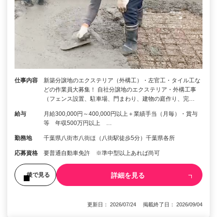
仕事内容
新築分譲地のエクステリア（外構工）・左官工・タイル工な
どの作業員大募集！ 自社分譲地のエクステリア・外構工事
（フェンス設置、駐車場、門まわり、建物の庭作り、完…
給与
月給300,000円～400,000円以上＋業績手当（月毎）・賞与
等 年収500万円以上 …
勤務地
千葉県八街市八街ほ（八街駅徒歩5分）千葉県各所
応募資格
要普通自動車免許 ※準中型以上あれば尚可
詳細を見る
後で見る
更新日： 2026/07/24 掲載終了日： 2026/09/04