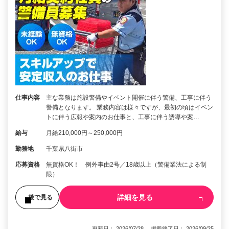
仕事内容
主な業務は施設警備やイベント開催に伴う警備、工事に伴う
警備となります。 業務内容は様々ですが、最初の頃はイベン
トに伴う広報や案内のお仕事と、工事に伴う誘導や案…
給与
月給210,000円～250,000円
勤務地
千葉県八街市
応募資格
無資格OK！ 例外事由2号／18歳以上（警備業法による制
限）
詳細を見る
後で見る
更新日： 2026/07/28 掲載終了日： 2026/09/25