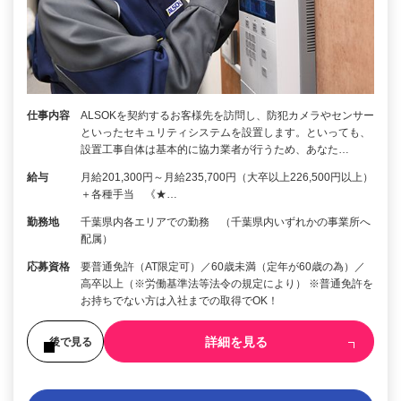
仕事内容
ALSOKを契約するお客様先を訪問し、防犯カメラやセンサー
といったセキュリティシステムを設置します。といっても、
設置工事自体は基本的に協力業者が行うため、あなた…
給与
月給201,300円～月給235,700円（大卒以上226,500円以上）
＋各種手当 《★…
勤務地
千葉県内各エリアでの勤務 （千葉県内いずれかの事業所へ
配属）
応募資格
要普通免許（AT限定可）／60歳未満（定年が60歳の為）／
高卒以上（※労働基準法等法令の規定により） ※普通免許を
お持ちでない方は入社までの取得でOK！
詳細を見る
後で見る