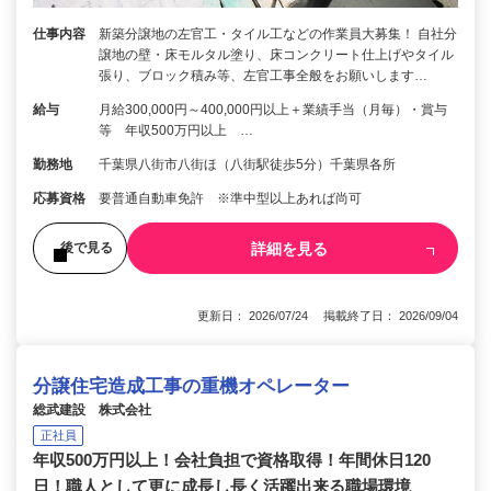
仕事内容
新築分譲地の左官工・タイル工などの作業員大募集！ 自社分
譲地の壁・床モルタル塗り、床コンクリート仕上げやタイル
張り、ブロック積み等、左官工事全般をお願いします…
給与
月給300,000円～400,000円以上＋業績手当（月毎）・賞与
等 年収500万円以上 …
勤務地
千葉県八街市八街ほ（八街駅徒歩5分）千葉県各所
応募資格
要普通自動車免許 ※準中型以上あれば尚可
詳細を見る
後で見る
更新日： 2026/07/24 掲載終了日： 2026/09/04
分譲住宅造成工事の重機オペレーター
総武建設 株式会社
正社員
年収500万円以上！会社負担で資格取得！年間休日120
日！職人として更に成長し長く活躍出来る職場環境