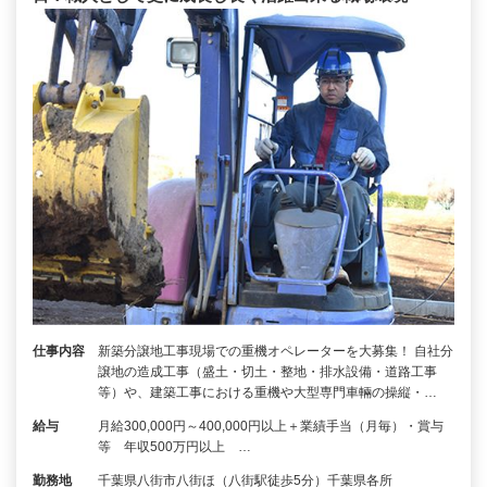
仕事内容
新築分譲地工事現場での重機オペレーターを大募集！ 自社分
譲地の造成工事（盛土・切土・整地・排水設備・道路工事
等）や、建築工事における重機や大型専門車輛の操縦・…
給与
月給300,000円～400,000円以上＋業績手当（月毎）・賞与
等 年収500万円以上 …
勤務地
千葉県八街市八街ほ（八街駅徒歩5分）千葉県各所