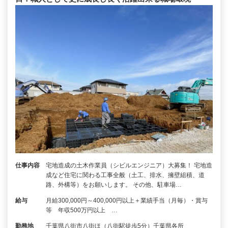
仕事内容
宅地造成の土木作業員（シビルエンジニア）大募集！ 宅地造
成など住宅に関わる工事全般（土工、排水、擁壁組積、道
路、外構等）をお願いします。 その他、駐車場…
給与
月給300,000円～400,000円以上＋業績手当（月毎）・賞与
等 年収500万円以上 …
勤務地
千葉県八街市八街ほ（八街駅徒歩5分）千葉県各所