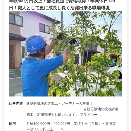
年収500万円以上！会社負担で資格取得！年間休日120
日！職人として更に成長し長く活躍出来る職場環境
仕事内容
新築分譲地の造園工・ガーデナー大募集！
自社分譲地の植栽計画・
施工・定期管理をお願いします。 プライベー…
給与
月給300,000円～400,000円＋業績手当（月毎）・賞与等
年収500万円以上 ※…