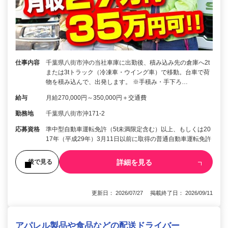
仕事内容
千葉県八街市沖の当社車庫に出勤後、積み込み先の倉庫へ2t
または3tトラック（冷凍車・ウイング車）で移動。台車で荷
物を積み込んで、出発します。 ※手積み・手下ろ…
給与
月給270,000円～350,000円＋交通費
勤務地
千葉県八街市沖171-2
応募資格
準中型自動車運転免許（5t未満限定含む）以上、もしくは20
17年（平成29年）3月11日以前に取得の普通自動車運転免許
詳細を見る
後で見る
更新日： 2026/07/27 掲載終了日： 2026/09/11
アパレル製品や食品などの配送ドライバー