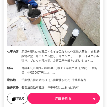
仕事内容
新築分譲地の左官工・タイル工などの作業員大募集！ 自社分
譲地の壁・床モルタル塗り、床コンクリート仕上げやタイル
張り、ブロック積み等、左官工事全般をお願いします…
給与
月給300,000円～400,000円以上＋業績手当（月毎）・賞与
等 年収500万円以上 …
勤務地
千葉県八街市八街ほ（八街駅徒歩5分）千葉県各所
応募資格
要普通自動車免許 ※準中型以上あれば尚可
詳細を見る
後で見る