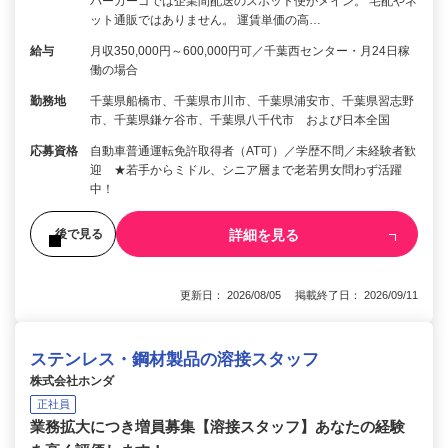
パーカーゴでは企業間配送のスポット便がメイン。 宅配やネ
ット通販ではありません。 運賃単価の高…
給与
月収350,000円～600,000円可／千葉西センター・月24日稼
働の場合
勤務地
千葉県船橋市、千葉県市川市、千葉県浦安市、千葉県習志野
市、千葉県鎌ケ谷市、千葉県八千代市 および日本全国
応募資格
自動車普通運転免許取得者（AT可）／学歴不問／未経験者歓
迎 ★若手からミドル、シニア層まで老若男女問わず活躍
中！
詳細を見る
後で見る
更新日： 2026/08/05 掲載終了日： 2026/09/11
ステンレス・鋼材製品の溶接スタッフ
株式会社ホンダ
正社員
業務拡大につき増員募集【溶接スタッフ】あなたの経験