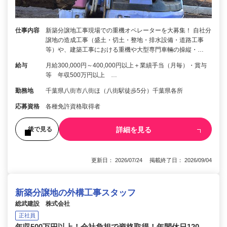
仕事内容
新築分譲地工事現場での重機オペレーターを大募集！ 自社分
譲地の造成工事（盛土・切土・整地・排水設備・道路工事
等）や、建築工事における重機や大型専門車輛の操縦・…
給与
月給300,000円～400,000円以上＋業績手当（月毎）・賞与
等 年収500万円以上 …
勤務地
千葉県八街市八街ほ（八街駅徒歩5分）千葉県各所
応募資格
各種免許資格取得者
詳細を見る
後で見る
更新日： 2026/07/24 掲載終了日： 2026/09/04
新築分譲地の外構工事スタッフ
総武建設 株式会社
正社員
年収500万円以上！会社負担で資格取得！年間休日120