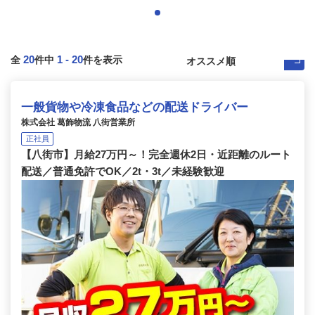
20
1
-
20
全
件中
件を表示
一般貨物や冷凍食品などの配送ドライバー
株式会社 葛飾物流 八街営業所
正社員
【八街市】月給27万円～！完全週休2日・近距離のルート
配送／普通免許でOK／2t・3t／未経験歓迎