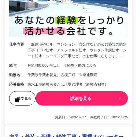
仕事内容
一般住宅やビル・マンション、官公庁などの公共施設の防水
工事（FRP防水・アスファルト防水・ウレタン塗膜防水・シ
ート防水・シーリング工事など）のお仕事になります。…
給与
月給400,000円以上 ※経験・能力による
勤務地
千葉県千葉市花見川区横戸町 ※車通勤可
応募資格
防水工事経験者または現場管理者（経験応相談）
詳細を見る
後で見る
更新日： 2026/07/27 掲載終了日： 2026/09/25
内装・外装・基礎・解体工事・重機オペレーター