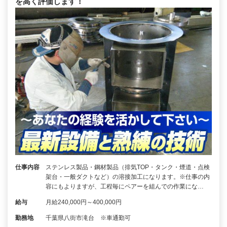
を高く評価します！
仕事内容
ステンレス製品・鋼材製品（排気TOP・タンク・煙道・点検
架台・一般ダクトなど）の溶接加工になります。※仕事の内
容にもよりますが、工程毎にペアーを組んでの作業にな…
給与
月給240,000円～400,000円
勤務地
千葉県八街市滝台 ※車通勤可