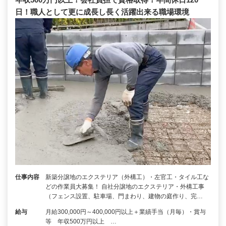
日！職人として更に成長し長く活躍出来る職場環境
仕事内容
新築分譲地のエクステリア（外構工）・左官工・タイル工な
どの作業員大募集！ 自社分譲地のエクステリア・外構工事
（フェンス設置、駐車場、門まわり、建物の庭作り、完…
給与
月給300,000円～400,000円以上＋業績手当（月毎）・賞与
等 年収500万円以上 …