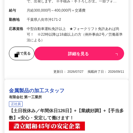
で、出発します。 ※手積み・手下ろしが主。一部フォ…
給与
月給300,000円～400,000円＋交通費
勤務地
千葉県八街市沖171-2
応募資格
中型自動車運転免許以上 ★フォークリフト免許あれば尚
可！ ※22時以降は18歳以上の方（例外事由2号／労働基準
法による）
詳細を見る
後で見る
更新日： 2026/07/27 掲載終了日： 2026/09/11
金属製品の加工スタッフ
有限会社 第一工業所
正社員
【土日祝休み／年間休日126日】+【業績好調】+【手当多
数】=安心・安定して働けます！