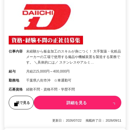
仕事内容
未経験から板金加工のスキルが身につく！ 大手製薬・化粧品
メーカーの工場で使用する備品や機械装置を製造する業務で
す。 ＼具体的には／ ステンレスやアルミ…
給与
月給215,000円～400,000円
勤務地
千葉県八街市沖 ☆車通勤可
応募資格
経験不問・資格不問・学歴不問
詳細を見る
後で見る
更新日： 2026/07/22 掲載終了日： 2026/09/11