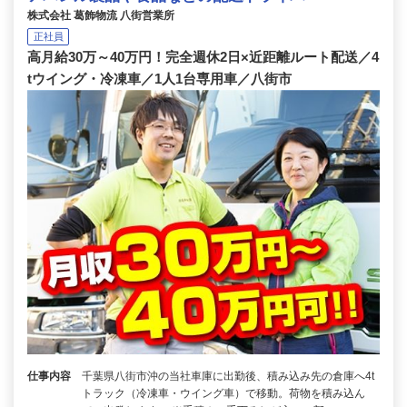
株式会社 葛飾物流 八街営業所
正社員
高月給30万～40万円！完全週休2日×近距離ルート配送／4
tウイング・冷凍車／1人1台専用車／八街市
仕事内容
千葉県八街市沖の当社車庫に出勤後、積み込み先の倉庫へ4t
トラック（冷凍車・ウイング車）で移動。荷物を積み込ん