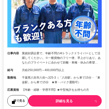
仕事内容
業績好調企業で、年齢不問の4tトラックドライバーとして活
躍してください。※一般貨物のフリー便、早上がりあり。あ
なたのプライベートに合わせて距離・車種・休みの希望…
給与
月給250,000円～400,000円以上
勤務地
千葉県八街市八街へ325-3（「八街駅」から車で15分・「東
金駅」から車で15分 ★車・バイク通勤可）
応募資格
【年齢・経験・学歴不問】★中型免許をお持ちの方
詳細を見る
後で見る