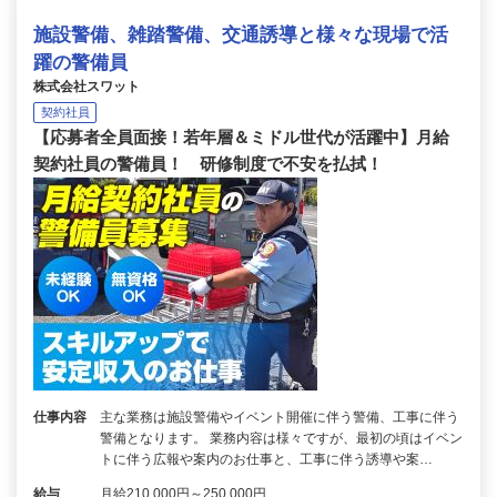
施設警備、雑踏警備、交通誘導と様々な現場で活
躍の警備員
株式会社スワット
契約社員
【応募者全員面接！若年層＆ミドル世代が活躍中】月給
契約社員の警備員！ 研修制度で不安を払拭！
仕事内容
主な業務は施設警備やイベント開催に伴う警備、工事に伴う
警備となります。 業務内容は様々ですが、最初の頃はイベン
トに伴う広報や案内のお仕事と、工事に伴う誘導や案…
給与
月給210,000円～250,000円