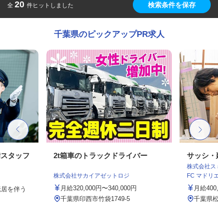
20
検索条件を保存
全
件ヒットしました
千葉県のピックアップPR求人
備スタッフ
2t箱車のトラックドライバー
サッシ・
株式会社スミ
株式会社サカイアゼットロジ
FC マドリエ松
月給320,000円〜340,000円
月給400
転居を伴う
千葉県印西市竹袋1749-5
千葉県松