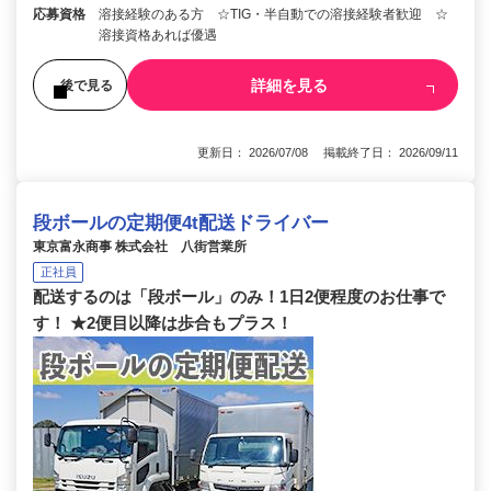
応募資格
溶接経験のある方 ☆TIG・半自動での溶接経験者歓迎 ☆
溶接資格あれば優遇
詳細を見る
後で見る
更新日： 2026/07/08 掲載終了日： 2026/09/11
段ボールの定期便4t配送ドライバー
東京富永商事 株式会社 八街営業所
正社員
配送するのは「段ボール」のみ！1日2便程度のお仕事で
す！ ★2便目以降は歩合もプラス！