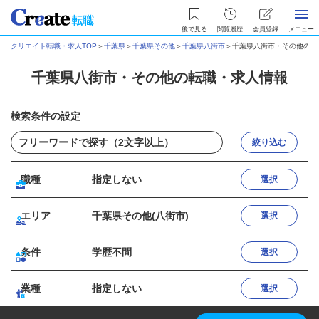
後で見る
閲覧履歴
会員登録
メニュー
クリエイト転職・求人TOP
＞
千葉県
＞
千葉県その他
＞
千葉県八街市
＞
千葉県八街市・その他の転
千葉県八街市・その他の転職・求人情報
検索条件の設定
絞り込む
職種
指定しない
選択
エリア
千葉県その他(八街市)
選択
条件
学歴不問
選択
業種
指定しない
選択