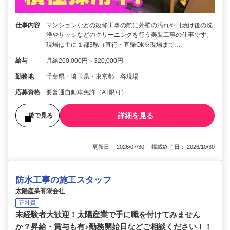
仕事内容
マンションなどの改修工事の際に外壁の汚れや日焼け後の洗
浄やサッシなどのクリーニングを行う美装工事の仕事です。
現場は主に１都3県（直行・直帰Ok※現場まで…
給与
月給260,000円～320,000円
勤務地
千葉県・埼玉県・東京都 各現場
応募資格
要普通自動車免許（AT限可）
詳細を見る
後で見る
更新日： 2026/07/30 掲載終了日： 2026/10/30
防水工事の施工スタッフ
太陽産業有限会社
正社員
未経験者大歓迎！太陽産業で手に職を付けてみません
か？昇給・賞与も有♪勤務開始日などご相談ください！！