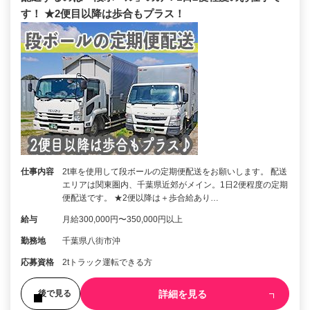
す！ ★2便目以降は歩合もプラス！
仕事内容
2t車を使用して段ボールの定期便配送をお願いします。 配送
エリアは関東圏内、千葉県近郊がメイン。1日2便程度の定期
便配送です。 ★2便以降は＋歩合給あり…
給与
月給300,000円〜350,000円以上
勤務地
千葉県八街市沖
応募資格
2tトラック運転できる方
詳細を見る
後で見る