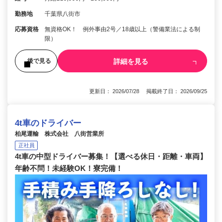
勤務地
千葉県八街市
応募資格
無資格OK！ 例外事由2号／18歳以上（警備業法による制
限）
詳細を見る
後で見る
更新日： 2026/07/28 掲載終了日： 2026/09/25
4t車のドライバー
柏尾運輸 株式会社 八街営業所
正社員
4t車の中型ドライバー募集！【選べる休日・距離・車両】
年齢不問！未経験OK！寮完備！