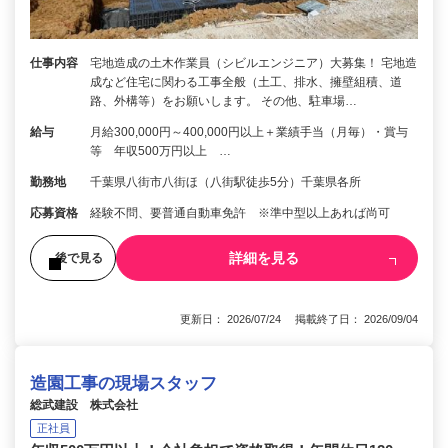
仕事内容
宅地造成の土木作業員（シビルエンジニア）大募集！ 宅地造
成など住宅に関わる工事全般（土工、排水、擁壁組積、道
路、外構等）をお願いします。 その他、駐車場…
給与
月給300,000円～400,000円以上＋業績手当（月毎）・賞与
等 年収500万円以上 …
勤務地
千葉県八街市八街ほ（八街駅徒歩5分）千葉県各所
応募資格
経験不問、要普通自動車免許 ※準中型以上あれば尚可
詳細を見る
後で見る
更新日： 2026/07/24 掲載終了日： 2026/09/04
造園工事の現場スタッフ
総武建設 株式会社
正社員