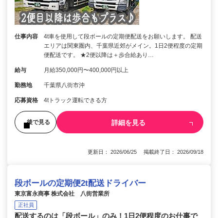
仕事内容
4t車を使用して段ボールの定期便配送をお願いします。 配送
エリアは関東圏内、千葉県近郊がメイン。1日2便程度の定期
便配送です。 ★2便以降は＋歩合給あり…
給与
月給350,000円〜400,000円以上
勤務地
千葉県八街市沖
応募資格
4tトラック運転できる方
詳細を見る
後で見る
更新日： 2026/06/25 掲載終了日： 2026/09/18
段ボールの定期便2t配送ドライバー
東京富永商事 株式会社 八街営業所
正社員
配送するのは「段ボール」のみ！1日2便程度のお仕事で