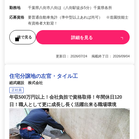
勤務地
千葉県八街市八街ほ（八街駅徒歩5分）千葉県各所
応募資格
要普通自動車免許（準中型以上あれば尚可） ※造園技能士
有資格者大歓迎！
詳細を見る
後で見る
更新日： 2026/07/24 掲載終了日： 2026/09/04
住宅分譲地の左官・タイル工
総武建設 株式会社
正社員
年収500万円以上！会社負担で資格取得！年間休日120
日！職人として更に成長し長く活躍出来る職場環境