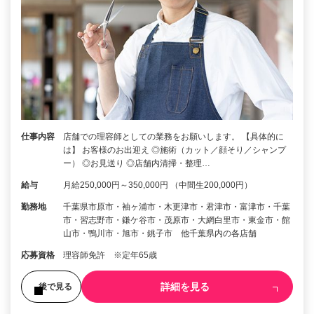
仕事内容
店舗での理容師としての業務をお願いします。 【具体的に
は】 お客様のお出迎え ◎施術（カット／顔そり／シャンプ
ー） ◎お見送り ◎店舗内清掃・整理…
給与
月給250,000円～350,000円 （中間生200,000円）
勤務地
千葉県市原市・袖ヶ浦市・木更津市・君津市・富津市・千葉
市・習志野市・鎌ケ谷市・茂原市・大網白里市・東金市・館
山市・鴨川市・旭市・銚子市 他千葉県内の各店舗
応募資格
理容師免許 ※定年65歳
詳細を見る
後で見る