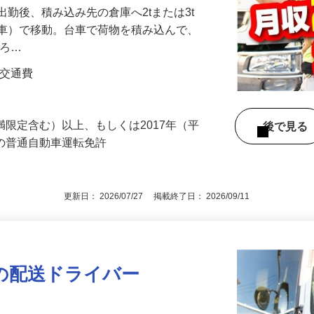
出勤後、積み込み先の倉庫へ2tまたは3t
グ車）で移動。台車で荷物を積み込んで、
下ろ…
円＋交通費
満限定含む）以上、もしくは2017年（平
後で見
得の普通自動車運転免許
更新日： 2026/07/27 掲載終了日： 2026/09/11
の配送ドライバー