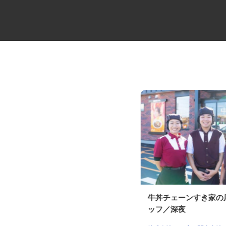
夜間4tのルート配送ドライバー
牛丼チェーンすき家
イズミ物流株式会社 八千代Team
ッフ／深夜