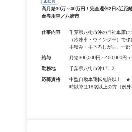
株式会社 葛飾物流 八街営業所
正社員
高月給30万～40万円！完全週休2日×近距
台専用車／八街市
仕事内容
千葉県八街市沖の当社車庫に
（冷凍車・ウイング車）で移
手積み・手下ろしが主。一
給与
月給300,000円～400,000
勤務地
千葉県八街市沖171-2
応募資格
中型自動車運転免許以上 ★
時以降は18歳以上の方（例