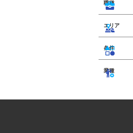
職種
エリア
条件
業種