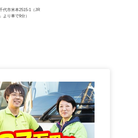
6,967円～371,230円 ※諸
株式会社 すき家 関東支社
含む
月収270,000円以上（想定）
八千代市米本2515-1（JR
駅」より車で9分）
千葉県の「すき家」各店舗