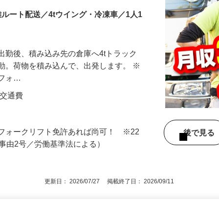
離ルート配送／4tウイング・冷凍車／1人1
出勤後、積み込み先の倉庫へ4tトラック
動。荷物を積み込んで、出発します。 ※
部フォ…
円＋交通費
フォークリフト免許あれば尚可！ ※22
後で見
外事由2号／労働基準法による）
更新日： 2026/07/27 掲載終了日： 2026/09/11