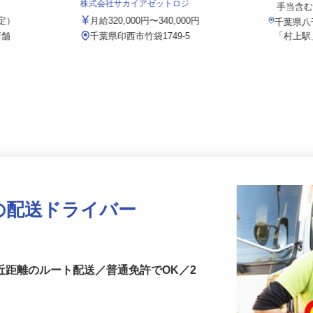
月給28
株式会社サカイアゼットロジ
手当
想定）
月給320,000円〜340,000円
千葉県
店舗
千葉県印西市竹袋1749-5
「村上
の配送ドライバー
・近距離のルート配送／普通免許でOK／2