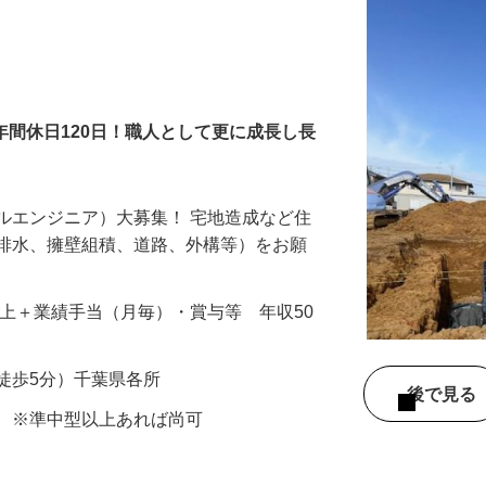
年間休日120日！職人として更に成長し長
ルエンジニア）大募集！ 宅地造成など住
、排水、擁壁組積、道路、外構等）をお願
…
000円以上＋業績手当（月毎）・賞与等 年収50
徒歩5分）千葉県各所
後で見
許 ※準中型以上あれば尚可