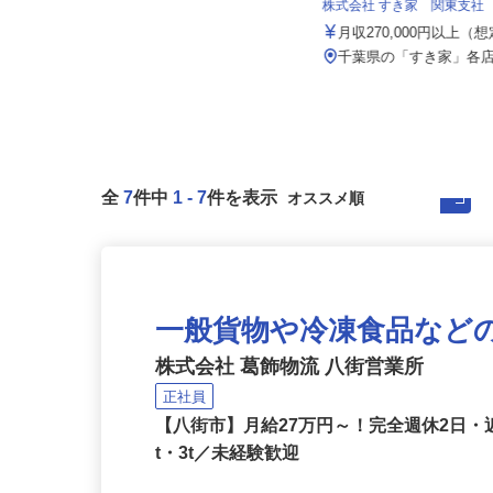
月給286,967円～371,230円 ※諸
株式会社 すき家 関東支社
手当含む
月収270,000円以上（
千葉県八千代市米本2515-1（JR
「村上駅」より車で9分）
千葉県の「すき家」各
全
7
件中
1
-
7
件を表示
一般貨物や冷凍食品など
株式会社 葛飾物流 八街営業所
正社員
【八街市】月給27万円～！完全週休2日
t・3t／未経験歓迎