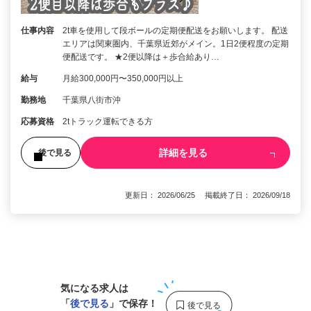
仕事内容
2t車を使用して段ボールの定期便配送をお願いします。 配送
エリアは関東圏内、千葉県近郊がメイン。1日2便程度の定期
便配送です。 ★2便以降は＋歩合給あり…
給与
月給300,000円〜350,000円以上
勤務地
千葉県八街市沖
応募資格
2tトラック運転できる方
詳細を見る
後で見る
更新日： 2026/06/25 掲載終了日： 2026/09/18
1
気になる求人は
「
後で見る
」で保存！