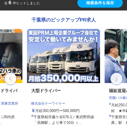
6
検索条件を保存
全
件ヒットしました
千葉県のピックアップPR求人
送ドライバ
大型ドライバー
福祉送迎
宮園バス株
 関東営業所
株式会社ケーワイケー
月給250
月給350,000円〜500,000円
給 ★年
0（JR内房
千葉県柏市藤ケ谷676-1／東武野田線
千葉県市
.
「高柳駅」より車で10分（...
典」駅 徒