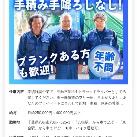
仕事内容
業績好調企業で、年齢不問の4tトラックドライバーとして活
躍してください。※一般貨物のフリー便、早上がりあり。あ
なたのプライベートに合わせて距離・車種・休みの希望…
給与
月給250,000円～400,000円以上
勤務地
千葉県八街市八街へ325-3（「八街駅」から車で15分・「東
金駅」から車で15分 ★車・バイク通勤可）