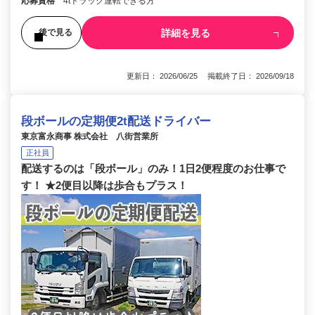
応募資格
4tトラック運転できる方
詳細を見る
後で見る
更新日： 2026/06/25 掲載終了日： 2026/09/18
段ボールの定期便2t配送ドライバー
東京富永商事 株式会社 八街営業所
正社員
配送するのは「段ボール」のみ！1日2便程度のお仕事で
す！ ★2便目以降は歩合もプラス！