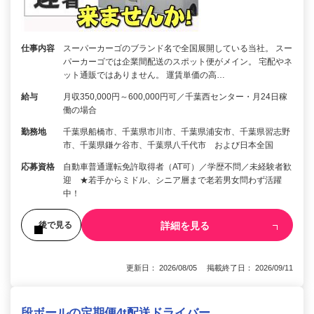
仕事内容
スーパーカーゴのブランド名で全国展開している当社。 スー
パーカーゴでは企業間配送のスポット便がメイン。 宅配やネ
ット通販ではありません。 運賃単価の高…
給与
月収350,000円～600,000円可／千葉西センター・月24日稼
働の場合
勤務地
千葉県船橋市、千葉県市川市、千葉県浦安市、千葉県習志野
市、千葉県鎌ケ谷市、千葉県八千代市 および日本全国
応募資格
自動車普通運転免許取得者（AT可）／学歴不問／未経験者歓
迎 ★若手からミドル、シニア層まで老若男女問わず活躍
中！
詳細を見る
後で見る
更新日： 2026/08/05 掲載終了日： 2026/09/11
段ボールの定期便4t配送ドライバー