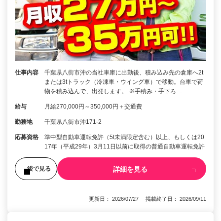
仕事内容
千葉県八街市沖の当社車庫に出勤後、積み込み先の倉庫へ2t
または3tトラック（冷凍車・ウイング車）で移動。台車で荷
物を積み込んで、出発します。 ※手積み・手下ろ…
給与
月給270,000円～350,000円＋交通費
勤務地
千葉県八街市沖171-2
応募資格
準中型自動車運転免許（5t未満限定含む）以上、もしくは20
17年（平成29年）3月11日以前に取得の普通自動車運転免許
詳細を見る
後で見る
更新日： 2026/07/27 掲載終了日： 2026/09/11