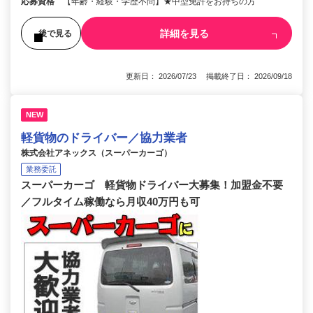
応募資格
【年齢・経験・学歴不問】★中型免許をお持ちの方
詳細を見る
後で見る
更新日： 2026/07/23 掲載終了日： 2026/09/18
NEW
軽貨物のドライバー／協力業者
株式会社アネックス（スーパーカーゴ）
業務委託
スーパーカーゴ 軽貨物ドライバー大募集！加盟金不要
／フルタイム稼働なら月収40万円も可