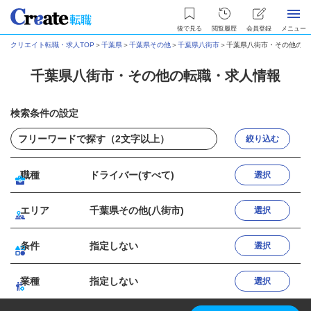
後で見る
閲覧履歴
会員登録
メニュー
クリエイト転職・求人TOP
＞
千葉県
＞
千葉県その他
＞
千葉県八街市
＞
千葉県八街市・その他の転
千葉県八街市・その他の転職・求人情報
検索条件の設定
絞り込む
職種
ドライバー(すべて)
選択
エリア
千葉県その他(八街市)
選択
条件
指定しない
選択
業種
指定しない
選択