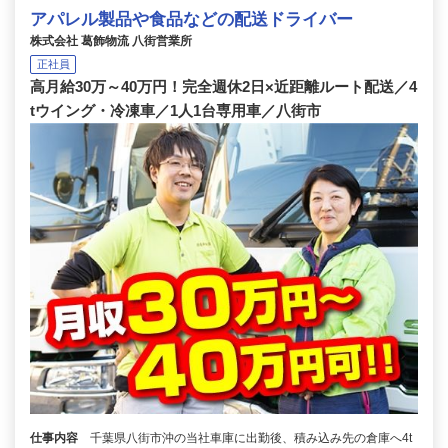
アパレル製品や食品などの配送ドライバー
株式会社 葛飾物流 八街営業所
正社員
高月給30万～40万円！完全週休2日×近距離ルート配送／4
tウイング・冷凍車／1人1台専用車／八街市
仕事内容
千葉県八街市沖の当社車庫に出勤後、積み込み先の倉庫へ4t