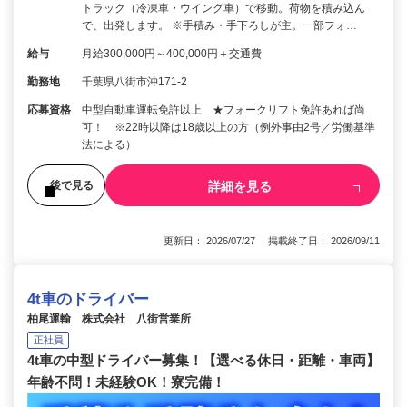
トラック（冷凍車・ウイング車）で移動。荷物を積み込ん
で、出発します。 ※手積み・手下ろしが主。一部フォ…
給与
月給300,000円～400,000円＋交通費
勤務地
千葉県八街市沖171-2
応募資格
中型自動車運転免許以上 ★フォークリフト免許あれば尚
可！ ※22時以降は18歳以上の方（例外事由2号／労働基準
法による）
詳細を見る
後で見る
更新日： 2026/07/27 掲載終了日： 2026/09/11
4t車のドライバー
柏尾運輸 株式会社 八街営業所
正社員
4t車の中型ドライバー募集！【選べる休日・距離・車両】
年齢不問！未経験OK！寮完備！