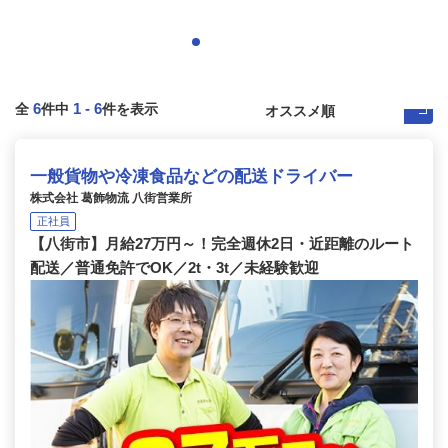
6
1
-
6
全
件中
件を表示
一般貨物や冷凍食品などの配送ドライバー
株式会社 葛飾物流 八街営業所
正社員
【八街市】月給27万円～！完全週休2日・近距離のルート
配送／普通免許でOK／2t・3t／未経験歓迎