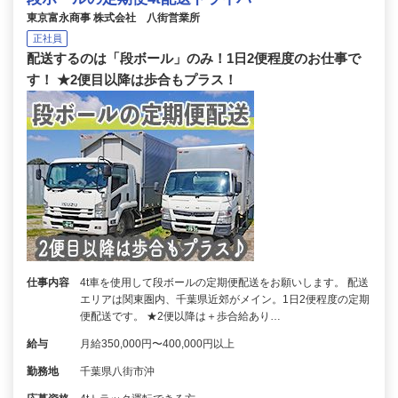
東京富永商事 株式会社 八街営業所
正社員
配送するのは「段ボール」のみ！1日2便程度のお仕事で
す！ ★2便目以降は歩合もプラス！
仕事内容
4t車を使用して段ボールの定期便配送をお願いします。 配送
エリアは関東圏内、千葉県近郊がメイン。1日2便程度の定期
便配送です。 ★2便以降は＋歩合給あり…
給与
月給350,000円〜400,000円以上
勤務地
千葉県八街市沖