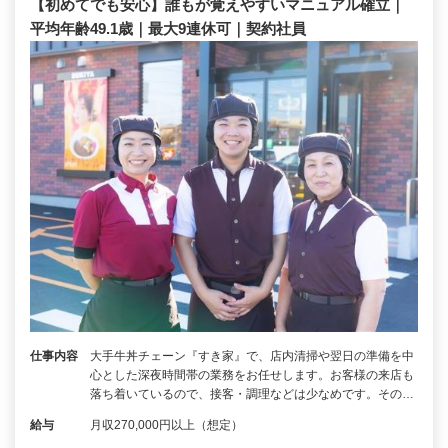
【初めてでも安心】誰もが覚えやすいマニュアル確立｜
平均年齢49.1歳｜最大9連休可｜契約社員
仕事内容
大手牛丼チェーン『すき家』で、店内清掃や翌日の準備を中
心とした深夜時間帯の業務をお任せします。お客様の来店も
落ち着いているので、接客・調理などは少なめです。その…
給与
月収270,000円以上（想定）