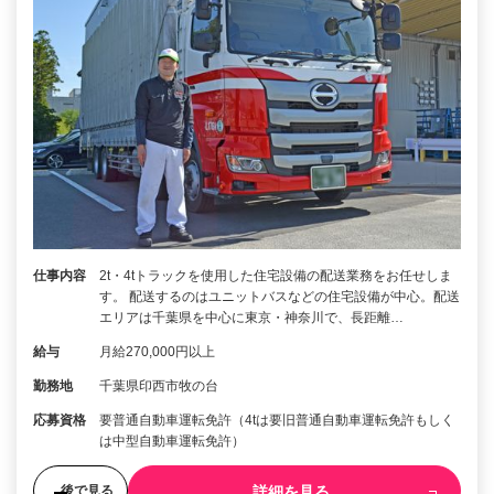
仕事内容
2t・4tトラックを使用した住宅設備の配送業務をお任せしま
す。 配送するのはユニットバスなどの住宅設備が中心。配送
エリアは千葉県を中心に東京・神奈川で、長距離…
給与
月給270,000円以上
勤務地
千葉県印西市牧の台
応募資格
要普通自動車運転免許（4tは要旧普通自動車運転免許もしく
は中型自動車運転免許）
詳細を見る
後で見る