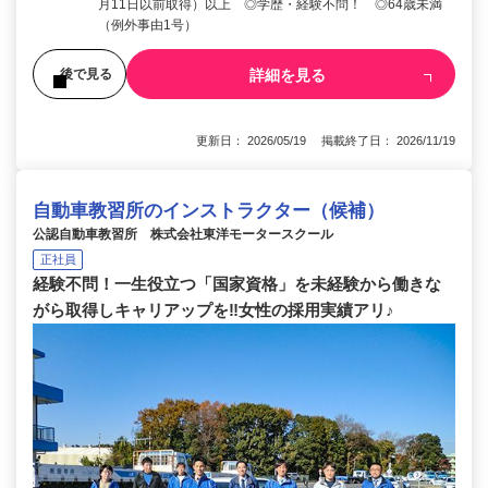
月11日以前取得）以上 ◎学歴・経験不問！ ◎64歳未満
（例外事由1号）
詳細を見る
後で見る
更新日： 2026/05/19 掲載終了日： 2026/11/19
自動車教習所のインストラクター（候補）
公認自動車教習所 株式会社東洋モータースクール
正社員
経験不問！一生役立つ「国家資格」を未経験から働きな
がら取得しキャリアップを‼女性の採用実績アリ♪