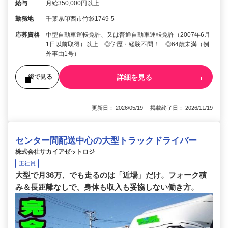
給与
月給350,000円以上
勤務地
千葉県印西市竹袋1749-5
応募資格
中型自動車運転免許、又は普通自動車運転免許（2007年6月
1日以前取得）以上 ◎学歴・経験不問！ ◎64歳未満（例
外事由1号）
詳細を見る
後で見る
更新日： 2026/05/19 掲載終了日： 2026/11/19
センター間配送中心の大型トラックドライバー
株式会社サカイアゼットロジ
正社員
大型で月36万、でも走るのは「近場」だけ。フォーク積
み＆長距離なしで、身体も収入も妥協しない働き方。