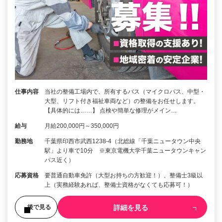
仕事内容
当社の整備工場内で、所有するバス（マイクロバス、中型・
大型、リフト付き福祉車両など）の整備をお任せします。
【具体的には……】 点検や簡単な修理がメイン…
給与
月給200,000円～350,000円
勤務地
千葉県印西市武西1238-4（北総線「千葉ニュータウン中央
駅」より車で10分 ※東京電機大学千葉ニュータウンキャン
パス近く）
応募資格
要普通自動車免許（大型お持ちの方歓迎！）、整備士3級以
上（実務経験あれば、整備士資格がなくても応募可！）
詳細を見る
後で見る