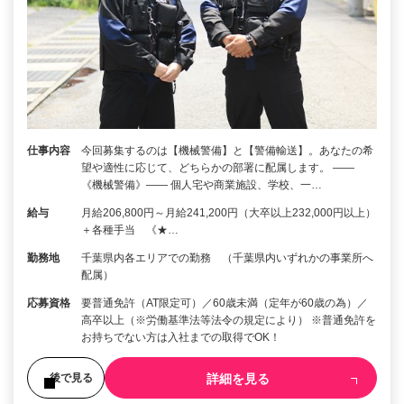
仕事内容
今回募集するのは【機械警備】と【警備輸送】。あなたの希
望や適性に応じて、どちらかの部署に配属します。 ――
《機械警備》―― 個人宅や商業施設、学校、一…
給与
月給206,800円～月給241,200円（大卒以上232,000円以上）
＋各種手当 《★…
勤務地
千葉県内各エリアでの勤務 （千葉県内いずれかの事業所へ
配属）
応募資格
要普通免許（AT限定可）／60歳未満（定年が60歳の為）／
高卒以上（※労働基準法等法令の規定により） ※普通免許を
お持ちでない方は入社までの取得でOK！
詳細を見る
後で見る