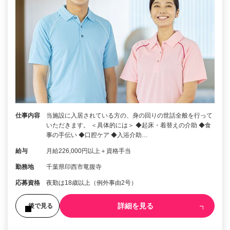
仕事内容
当施設に入居されている方の、身の回りの世話全般を行って
いただきます。 ＜具体的には＞ ◆起床・着替えの介助 ◆食
事の手伝い ◆口腔ケア ◆入浴介助…
給与
月給226,000円以上＋資格手当
勤務地
千葉県印西市竜腹寺
応募資格
夜勤は18歳以上（例外事由2号）
詳細を見る
後で見る