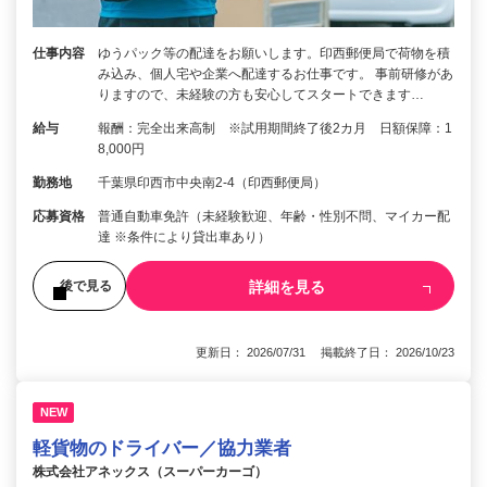
仕事内容
ゆうパック等の配達をお願いします。印西郵便局で荷物を積
み込み、個人宅や企業へ配達するお仕事です。 事前研修があ
りますので、未経験の方も安心してスタートできます…
給与
報酬：完全出来高制 ※試用期間終了後2カ月 日額保障：1
8,000円
勤務地
千葉県印西市中央南2-4（印西郵便局）
応募資格
普通自動車免許（未経験歓迎、年齢・性別不問、マイカー配
達 ※条件により貸出車あり）
詳細を見る
後で見る
更新日： 2026/07/31 掲載終了日： 2026/10/23
NEW
軽貨物のドライバー／協力業者
株式会社アネックス（スーパーカーゴ）