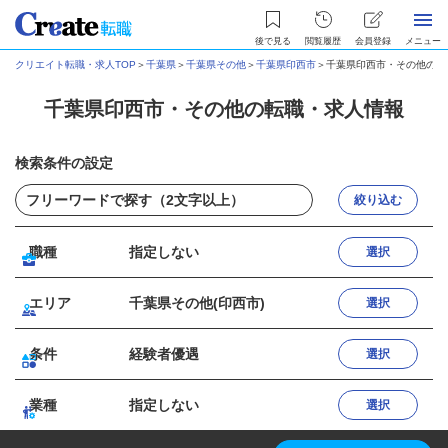
後で見る
閲覧履歴
会員登録
メニュー
クリエイト転職・求人TOP
＞
千葉県
＞
千葉県その他
＞
千葉県印西市
＞
千葉県印西市・その他の転
千葉県印西市・その他の転職・求人情報
検索条件の設定
絞り込む
職種
指定しない
選択
エリア
千葉県その他(印西市)
選択
条件
経験者優遇
選択
業種
指定しない
選択