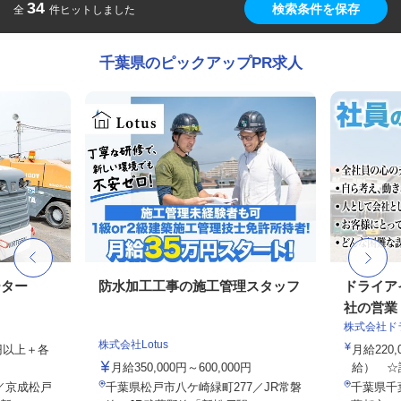
34
検索条件を保存
全
件ヒットしました
千葉県のピックアップPR求人
ーター
防水加工工事の施工管理スタッフ
ドライア
社の営業・
株式会社ド
株式会社Lotus
00円以上＋各
月給220,
月給350,000円～600,000円
給） ☆試
8／京成松戸
千葉県松戸市八ケ崎緑町277／JR常磐
千葉県千