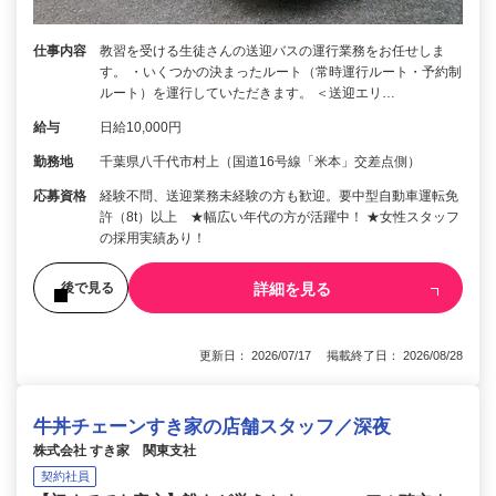
仕事内容
教習を受ける生徒さんの送迎バスの運行業務をお任せしま
す。 ・いくつかの決まったルート（常時運行ルート・予約制
ルート）を運行していただきます。 ＜送迎エリ…
給与
日給10,000円
勤務地
千葉県八千代市村上（国道16号線「米本」交差点側）
応募資格
経験不問、送迎業務未経験の方も歓迎。要中型自動車運転免
許（8t）以上 ★幅広い年代の方が活躍中！ ★女性スタッフ
の採用実績あり！
詳細を見る
後で見る
更新日： 2026/07/17 掲載終了日： 2026/08/28
牛丼チェーンすき家の店舗スタッフ／深夜
株式会社 すき家 関東支社
契約社員