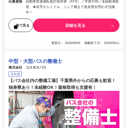
応募資格
自動車普通運転免許取得者（AT可）／学歴不問／未経験者歓
迎 ★若手からミドル、シニア層まで老若男女問わず活躍
中！
詳細を見る
後で見る
更新日： 2026/08/05 掲載終了日： 2026/09/11
中型・大型バスの整備士
株式会社 コスモスバス
正社員
【バス会社内の整備工場】千葉県外からの応募も歓迎！
独身寮あり！未経験OK！資格取得も支援有！