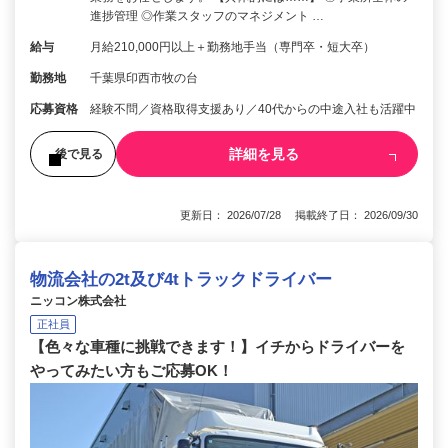
進捗管理 ◎作業スタッフのマネジメント …
給与
月給210,000円以上＋勤務地手当（専門卒・短大卒）
勤務地
千葉県印西市牧の台
応募資格
経験不問／資格取得支援あり／40代からの中途入社も活躍中
詳細を見る
後で見る
更新日： 2026/07/28 掲載終了日： 2026/09/30
物流会社の2t及び4tトラックドライバー
ニッコン株式会社
正社員
【色々な車種に挑戦できます！】イチからドライバーを
やってみたい方もご応募OK！