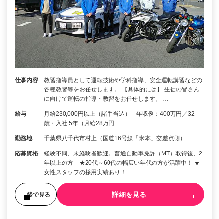
仕事内容
教習指導員として運転技術や学科指導、安全運転講習などの
各種教習等をお任せします。 【具体的には】 生徒の皆さん
に向けて運転の指導・教習をお任せします。 …
給与
月給230,000円以上（諸手当込） 年収例：400万円／32
歳・入社 5年（月給28万円…
勤務地
千葉県八千代市村上（国道16号線「米本」交差点側）
応募資格
経験不問、未経験者歓迎。普通自動車免許（MT）取得後、2
年以上の方 ★20代～60代の幅広い年代の方が活躍中！ ★
女性スタッフの採用実績あり！
詳細を見る
後で見る