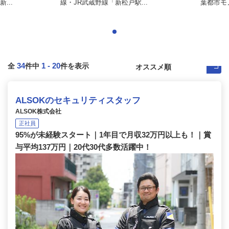
...
線・JR武蔵野線「新松戸駅...
葉都市モ
34
1
-
20
全
件中
件を表示
ALSOKのセキュリティスタッフ
ALSOK株式会社
正社員
95%が未経験スタート｜1年目で月収32万円以上も！｜賞
与平均137万円｜20代30代多数活躍中！