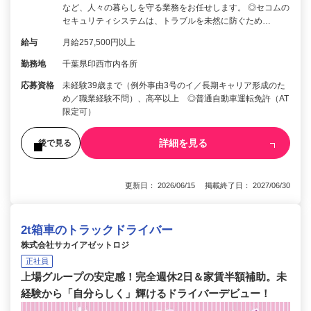
など、人々の暮らしを守る業務をお任せします。 ◎セコムの
セキュリティシステムは、トラブルを未然に防ぐため…
給与
月給257,500円以上
勤務地
千葉県印西市内各所
応募資格
未経験39歳まで（例外事由3号のイ／長期キャリア形成のた
め／職業経験不問）、高卒以上 ◎普通自動車運転免許（AT
限定可）
詳細を見る
後で見る
更新日： 2026/06/15 掲載終了日： 2027/06/30
2t箱車のトラックドライバー
株式会社サカイアゼットロジ
正社員
上場グループの安定感！完全週休2日＆家賃半額補助。未
経験から「自分らしく」輝けるドライバーデビュー！