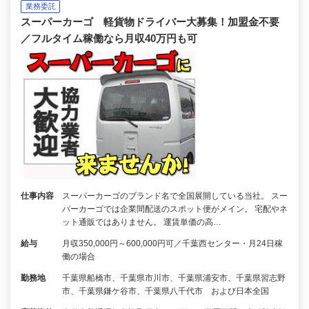
業務委託
スーパーカーゴ 軽貨物ドライバー大募集！加盟金不要
／フルタイム稼働なら月収40万円も可
仕事内容
スーパーカーゴのブランド名で全国展開している当社。 スー
パーカーゴでは企業間配送のスポット便がメイン。 宅配やネ
ット通販ではありません。 運賃単価の高…
給与
月収350,000円～600,000円可／千葉西センター・月24日稼
働の場合
勤務地
千葉県船橋市、千葉県市川市、千葉県浦安市、千葉県習志野
市、千葉県鎌ケ谷市、千葉県八千代市 および日本全国