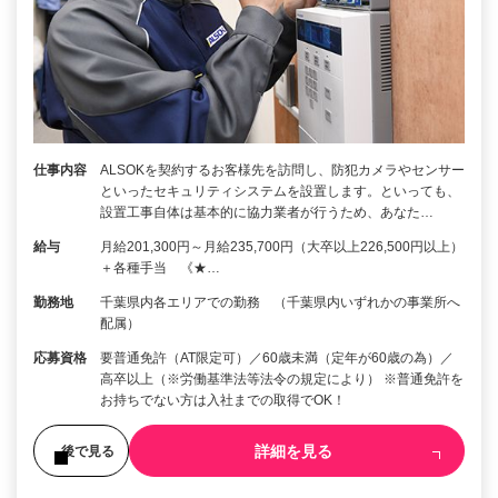
仕事内容
ALSOKを契約するお客様先を訪問し、防犯カメラやセンサー
といったセキュリティシステムを設置します。といっても、
設置工事自体は基本的に協力業者が行うため、あなた…
給与
月給201,300円～月給235,700円（大卒以上226,500円以上）
＋各種手当 《★…
勤務地
千葉県内各エリアでの勤務 （千葉県内いずれかの事業所へ
配属）
応募資格
要普通免許（AT限定可）／60歳未満（定年が60歳の為）／
高卒以上（※労働基準法等法令の規定により） ※普通免許を
お持ちでない方は入社までの取得でOK！
詳細を見る
後で見る