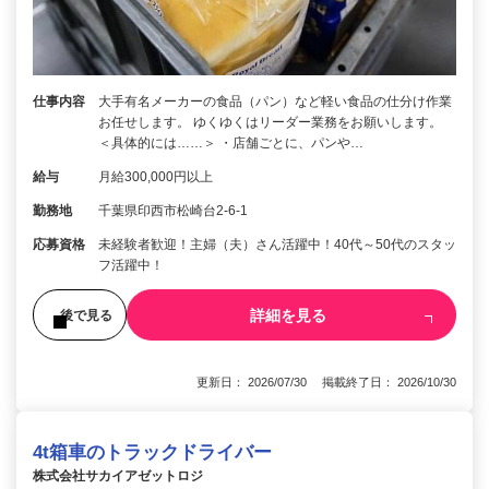
仕事内容
大手有名メーカーの食品（パン）など軽い食品の仕分け作業
お任せします。 ゆくゆくはリーダー業務をお願いします。
＜具体的には……＞ ・店舗ごとに、パンや…
給与
月給300,000円以上
勤務地
千葉県印西市松崎台2-6-1
応募資格
未経験者歓迎！主婦（夫）さん活躍中！40代～50代のスタッ
フ活躍中！
詳細を見る
後で見る
更新日： 2026/07/30 掲載終了日： 2026/10/30
4t箱車のトラックドライバー
株式会社サカイアゼットロジ