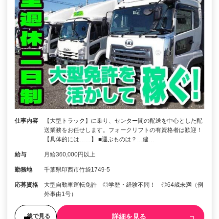
仕事内容
【大型トラック】に乗り、センター間の配送を中心とした配
送業務をお任せします。フォークリフトの有資格者は歓迎！
【具体的には……】 ■運ぶものは？…建…
給与
月給360,000円以上
勤務地
千葉県印西市竹袋1749-5
応募資格
大型自動車運転免許 ◎学歴・経験不問！ ◎64歳未満（例
外事由1号）
詳細を見る
後で見る