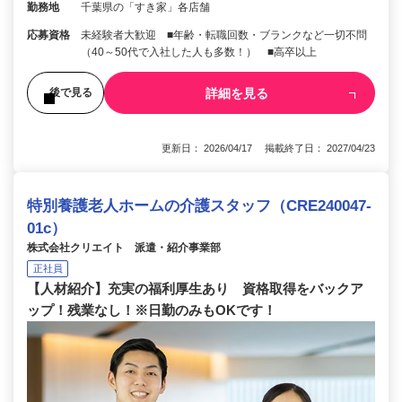
勤務地
千葉県の「すき家」各店舗
応募資格
未経験者大歓迎 ■年齢・転職回数・ブランクなど一切不問
（40～50代で入社した人も多数！） ■高卒以上
詳細を見る
後で見る
更新日： 2026/04/17 掲載終了日： 2027/04/23
特別養護老人ホームの介護スタッフ（CRE240047-
01c）
株式会社クリエイト 派遣・紹介事業部
正社員
【人材紹介】充実の福利厚生あり 資格取得をバックア
ップ！残業なし！※日勤のみもOKです！