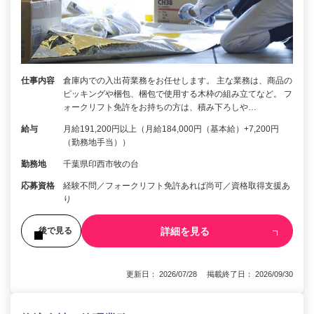
仕事内容
倉庫内での入出荷業務をお任せします。 主な業務は、商品の
ピッキングや梱包、梱包で使用する木枠の組み立てなど。 フ
ォークリフト免許をお持ちの方は、積み下ろしや…
給与
月給191,200円以上（月給184,000円（基本給）+7,200円
（勤務地手当））
勤務地
千葉県印西市牧の台
応募資格
経験不問／フォークリフト免許あれば尚可／資格取得支援あ
り
詳細を見る
後で見る
更新日： 2026/07/28 掲載終了日： 2026/09/30