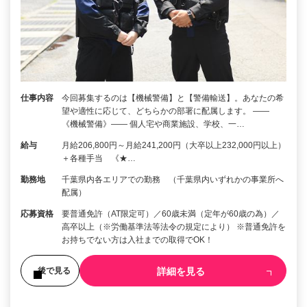
仕事内容
今回募集するのは【機械警備】と【警備輸送】。あなたの希
望や適性に応じて、どちらかの部署に配属します。 ――
《機械警備》―― 個人宅や商業施設、学校、一…
給与
月給206,800円～月給241,200円（大卒以上232,000円以上）
＋各種手当 《★…
勤務地
千葉県内各エリアでの勤務 （千葉県内いずれかの事業所へ
配属）
応募資格
要普通免許（AT限定可）／60歳未満（定年が60歳の為）／
高卒以上（※労働基準法等法令の規定により） ※普通免許を
お持ちでない方は入社までの取得でOK！
詳細を見る
後で見る