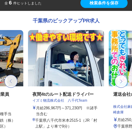
6
検索条件を保存
全
件ヒットしました
千葉県のピックアップPR求人
作業員
夜間4tのルート配送ドライバー
運送会社
イズミ物流株式会社 八千代Team
株式会社麻
月給286,967円～371,230円 ※諸手
崎倉庫
各種手当
当含む
月給250
鉄（株）
千葉県八千代市米本2515-1（JR「村
区）
上駅」より車で9分）
千葉県野