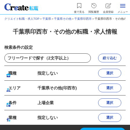
後で見る
閲覧履歴
会員登録
メニュー
クリエイト転職・求人TOP
＞
千葉県
＞
千葉県その他
＞
千葉県印西市
＞
千葉県印西市・その他の転
千葉県印西市・その他の転職・求人情報
検索条件の設定
絞り込む
職種
指定しない
選択
エリア
千葉県その他(印西市)
選択
条件
上場企業
選択
業種
指定しない
選択