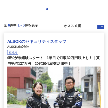
6
1
-
6
全
件中
件を表示
ALSOKのセキュリティスタッフ
ALSOK株式会社
正社員
95%が未経験スタート｜1年目で月収32万円以上も！｜賞
与平均137万円｜20代30代多数活躍中！