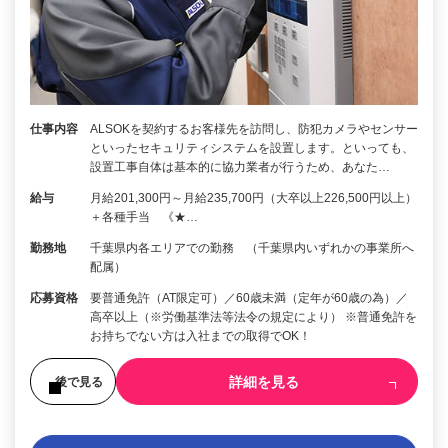
仕事内容
ALSOKを契約するお客様先を訪問し、防犯カメラやセンサー
といったセキュリティシステムを設置します。といっても、
設置工事自体は基本的に協力業者が行うため、あなた…
給与
月給201,300円～月給235,700円（大卒以上226,500円以上）
＋各種手当 《★…
勤務地
千葉県内各エリアでの勤務 （千葉県内いずれかの事業所へ
配属）
応募資格
要普通免許（AT限定可）／60歳未満（定年が60歳の為）／
高卒以上（※労働基準法等法令の規定により） ※普通免許を
お持ちでない方は入社までの取得でOK！
詳細を見る
後で見る