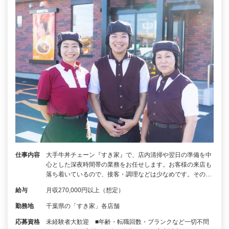
仕事内容
大手牛丼チェーン『すき家』で、店内清掃や翌日の準備を中
心とした深夜時間帯の業務をお任せします。お客様の来店も
落ち着いているので、接客・調理などは少なめです。その…
給与
月収270,000円以上（想定）
勤務地
千葉県の「すき家」各店舗
応募資格
未経験者大歓迎 ■年齢・転職回数・ブランクなど一切不問