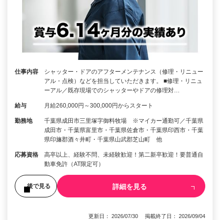
仕事内容
シャッター・ドアのアフターメンテナンス（修理・リニュー
アル・点検）などを担当していただきます。 ■修理・リニュ
ーアル／既存現場でのシャッターやドアの修理対…
給与
月給260,000円～300,000円からスタート
勤務地
千葉県成田市三里塚字御料牧場 ※マイカー通勤可／千葉県
成田市・千葉県富里市・千葉県佐倉市・千葉県印西市・千葉
県印旛郡酒々井町・千葉県山武郡芝山町 他
応募資格
高卒以上、経験不問、未経験歓迎！第二新卒歓迎！要普通自
動車免許（AT限定可）
詳細を見る
後で見る
更新日： 2026/07/30 掲載終了日： 2026/09/04