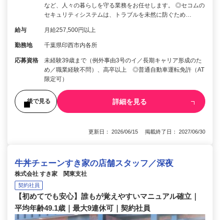
など、人々の暮らしを守る業務をお任せします。 ◎セコムの
セキュリティシステムは、トラブルを未然に防ぐため…
給与
月給257,500円以上
勤務地
千葉県印西市内各所
応募資格
未経験39歳まで（例外事由3号のイ／長期キャリア形成のた
め／職業経験不問）、高卒以上 ◎普通自動車運転免許（AT
限定可）
詳細を見る
後で見る
更新日： 2026/06/15 掲載終了日： 2027/06/30
牛丼チェーンすき家の店舗スタッフ／深夜
株式会社 すき家 関東支社
契約社員
【初めてでも安心】誰もが覚えやすいマニュアル確立｜
平均年齢49.1歳｜最大9連休可｜契約社員