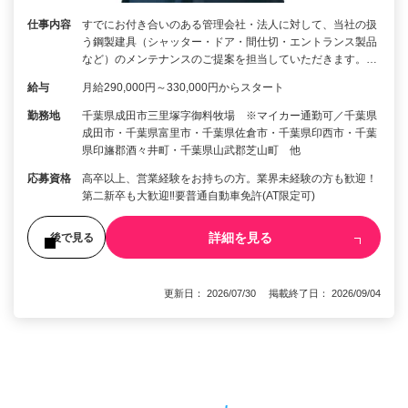
仕事内容
すでにお付き合いのある管理会社・法人に対して、当社の扱
う鋼製建具（シャッター・ドア・間仕切・エントランス製品
など）のメンテナンスのご提案を担当していただきます。…
給与
月給290,000円～330,000円からスタート
勤務地
千葉県成田市三里塚字御料牧場 ※マイカー通勤可／千葉県
成田市・千葉県富里市・千葉県佐倉市・千葉県印西市・千葉
県印旛郡酒々井町・千葉県山武郡芝山町 他
応募資格
高卒以上、営業経験をお持ちの方。業界未経験の方も歓迎！
第二新卒も大歓迎‼要普通自動車免許(AT限定可)
詳細を見る
後で見る
更新日： 2026/07/30 掲載終了日： 2026/09/04
1