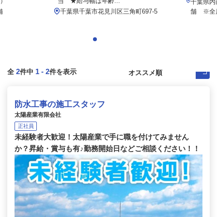
定）
当 ★給与幅は年齢...
千葉県内
舗
千葉県千葉市花見川区三角町697-5
舗 ※全
2
1
-
2
全
件中
件を表示
防水工事の施工スタッフ
太陽産業有限会社
正社員
未経験者大歓迎！太陽産業で手に職を付けてみません
か？昇給・賞与も有♪勤務開始日などご相談ください！！