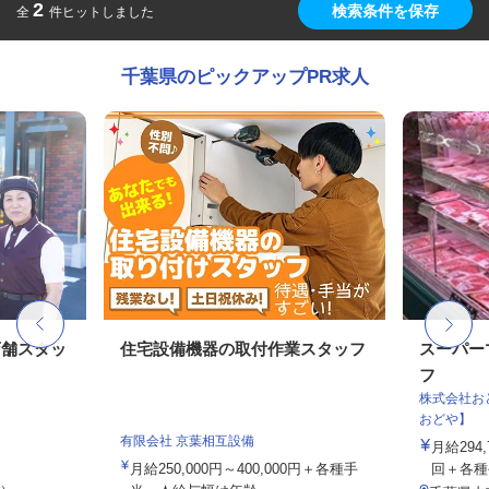
2
検索条件を保存
全
件ヒットしました
千葉県のピックアップPR求人
店舗スタッ
住宅設備機器の取付作業スタッフ
スーパー
フ
株式会社お
おどや】
有限会社 京葉相互設備
月給294
月給250,000円～400,000円＋各種手
回＋各種