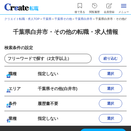
後で見る
閲覧履歴
会員登録
メニュー
クリエイト転職・求人TOP
＞
千葉県
＞
千葉県その他
＞
千葉県白井市
＞
千葉県白井市・その他の転
千葉県白井市・その他の転職・求人情報
検索条件の設定
絞り込む
職種
指定しない
選択
エリア
千葉県その他(白井市)
選択
条件
履歴書不要
選択
業種
指定しない
選択