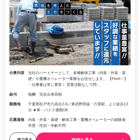
仕事内容
当社のパートナーとして、各種解体工事（内装・外装・基
礎）や重機オペレーター業務をお任せします。 【Point！】
・仕事量は常に豊富！ 営業活動なしで問…
給与
報酬 完全出来高制
勤務地
千葉県松戸市六高台2-8／東武野田線「六実駅」より徒歩13
分 ★車・バイク通勤OK
応募資格
内装・外装・基礎・解体工事・重機オペレーターの経験者
学歴・性別・年齢不問
詳細を見る
後で見る