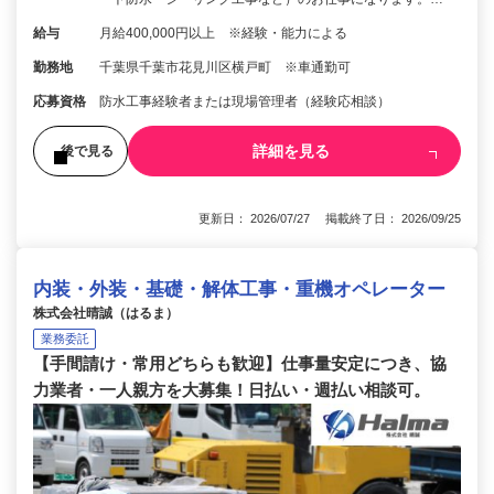
給与
月給400,000円以上 ※経験・能力による
勤務地
千葉県千葉市花見川区横戸町 ※車通勤可
応募資格
防水工事経験者または現場管理者（経験応相談）
詳細を見る
後で見る
更新日： 2026/07/27 掲載終了日： 2026/09/25
内装・外装・基礎・解体工事・重機オペレーター
株式会社晴誠（はるま）
業務委託
【手間請け・常用どちらも歓迎】仕事量安定につき、協
力業者・一人親方を大募集！日払い・週払い相談可。