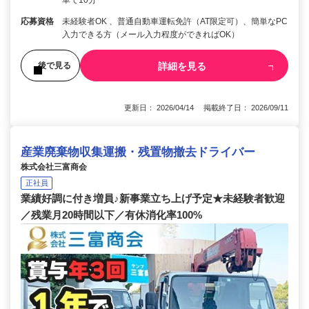
応募資格
未経験者OK 、普通自動車運転免許（AT限定可）、簡単なPC
入力できる方（メール入力程度ができればOK）
詳細を見る
後で見る
更新日： 2026/04/14 掲載終了日： 2026/09/11
産業廃棄物収集運搬・残置物撤去ドライバー
株式会社三富商会
正社員
業績好調に付き増員♪新事業立ち上げ予定★未経験者歓迎
／残業月20時間以下／有休消化率100%