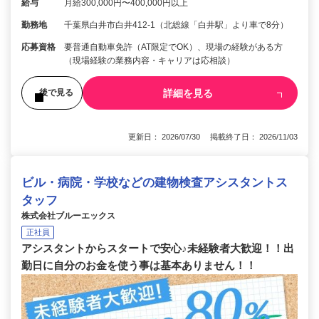
給与
月給300,000円〜400,000円以上
勤務地
千葉県白井市白井412-1（北総線「白井駅」より車で8分）
応募資格
要普通自動車免許（AT限定でOK）、現場の経験がある方
（現場経験の業務内容・キャリアは応相談）
詳細を見る
後で見る
更新日： 2026/07/30 掲載終了日： 2026/11/03
ビル・病院・学校などの建物検査アシスタントス
タッフ
株式会社ブルーエックス
正社員
アシスタントからスタートで安心♪未経験者大歓迎！！出
勤日に自分のお金を使う事は基本ありません！！