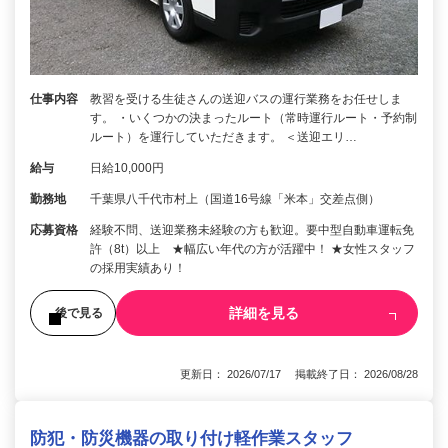
仕事内容
教習を受ける生徒さんの送迎バスの運行業務をお任せしま
す。 ・いくつかの決まったルート（常時運行ルート・予約制
ルート）を運行していただきます。 ＜送迎エリ…
給与
日給10,000円
勤務地
千葉県八千代市村上（国道16号線「米本」交差点側）
応募資格
経験不問、送迎業務未経験の方も歓迎。要中型自動車運転免
許（8t）以上 ★幅広い年代の方が活躍中！ ★女性スタッフ
の採用実績あり！
詳細を見る
後で見る
更新日： 2026/07/17 掲載終了日： 2026/08/28
防犯・防災機器の取り付け軽作業スタッフ