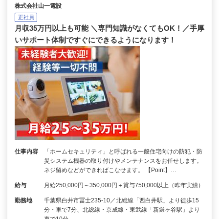
株式会社山一電設
正社員
月収35万円以上も可能 ＼専門知識がなくてもOK！／手厚
いサポート体制ですぐにできるようになります！
仕事内容
「ホームセキュリティ」と呼ばれる一般住宅向けの防犯・防
災システム機器の取り付けやメンテナンスをお任せします。
ネジ留めなどができればこなせます。 【Point】…
給与
月給250,000円～350,000円＋賞与750,000以上（昨年実績）
勤務地
千葉県白井市冨士235-10／北総線「西白井駅」より徒歩15
分・車で7分、北総線・京成線・東武線「新鎌ヶ谷駅」より
車で10分