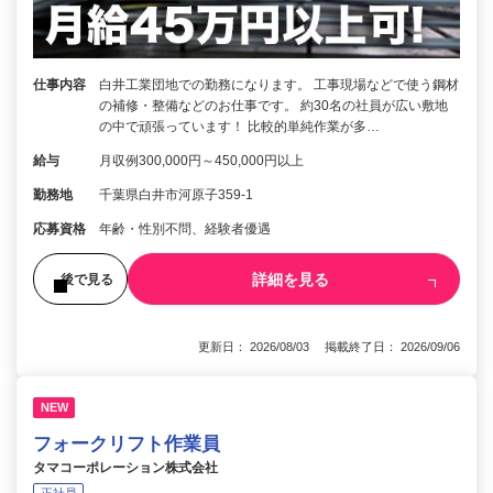
仕事内容
白井工業団地での勤務になります。 工事現場などで使う鋼材
の補修・整備などのお仕事です。 約30名の社員が広い敷地
の中で頑張っています！ 比較的単純作業が多…
給与
月収例300,000円～450,000円以上
勤務地
千葉県白井市河原子359-1
応募資格
年齢・性別不問、経験者優遇
詳細を見る
後で見る
更新日： 2026/08/03 掲載終了日： 2026/09/06
NEW
フォークリフト作業員
タマコーポレーション株式会社
正社員