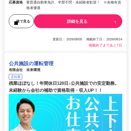
応募資格
要普通自動車免許、学歴不問・未経験者歓迎！ ※各種有資
格者優遇
詳細を見る
後で見る
更新日： 2026/08/05 掲載終了日： 2026/08/14
掲載終了まであと7日
公共施設の運転管理
有限会社 未来環境
正社員
残業ほぼなし！年間休日120日♪公共施設での安定勤務。
未経験から会社の補助で資格取得・収入UP！！