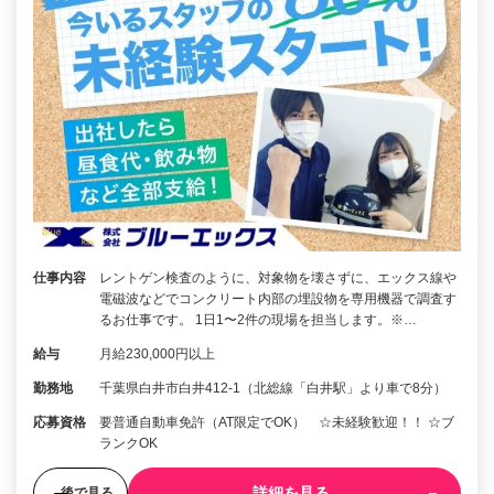
仕事内容
レントゲン検査のように、対象物を壊さずに、エックス線や
電磁波などでコンクリート内部の埋設物を専用機器で調査す
るお仕事です。 1日1〜2件の現場を担当します。※…
給与
月給230,000円以上
勤務地
千葉県白井市白井412-1（北総線「白井駅」より車で8分）
応募資格
要普通自動車免許（AT限定でOK） ☆未経験歓迎！！ ☆ブ
ランクOK
詳細を見る
後で見る