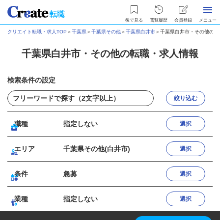
後で見る
閲覧履歴
会員登録
メニュー
クリエイト転職・求人TOP
＞
千葉県
＞
千葉県その他
＞
千葉県白井市
＞
千葉県白井市・その他の転
千葉県白井市・その他の転職・求人情報
検索条件の設定
絞り込む
職種
指定しない
選択
エリア
千葉県その他(白井市)
選択
条件
急募
選択
業種
指定しない
選択