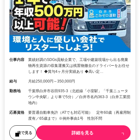
仕事内容
業績好調のSDGs貢献企業で、工場や建築現場から出る廃棄
物再生資源の収集運搬又は残置物撤去のドライバーをお任せ
します！ ◆賞与4ヶ月分実績あり ◆高い定…
給与
月給250,000円～350,000円
勤務地
千葉県白井市谷田935-3（北総線「小室駅」「千葉ニュータ
ウン中央駅」より車で5分）／白井市名内363-3（白井工業団
地内）
応募資格
要普通自動車免許（ATでも対応可能） 定年60歳（再雇用制
度有／65歳まで）※例外事由1号 性別不問
詳細を見る
後で見る