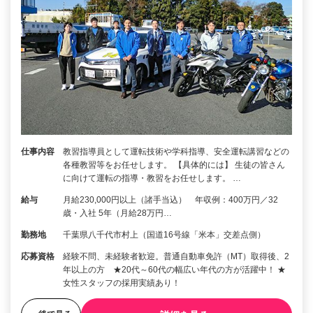
仕事内容
教習指導員として運転技術や学科指導、安全運転講習などの
各種教習等をお任せします。 【具体的には】 生徒の皆さん
に向けて運転の指導・教習をお任せします。 …
給与
月給230,000円以上（諸手当込） 年収例：400万円／32
歳・入社 5年（月給28万円…
勤務地
千葉県八千代市村上（国道16号線「米本」交差点側）
応募資格
経験不問、未経験者歓迎。普通自動車免許（MT）取得後、2
年以上の方 ★20代～60代の幅広い年代の方が活躍中！ ★
女性スタッフの採用実績あり！