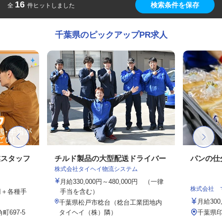
16
検索条件を保存
全
件ヒットしました
千葉県のピックアップPR求人
業スタッフ
チルド製品の大型配送ドライバー
パンの仕
株式会社タイヘイ物流システム
月給330,000円～480,000円 （一律
株式会社 
0円＋各種手
手当を含む）
月給300
千葉県松戸市稔台（稔台工業団地内
697-5
タイヘイ（株）隣）
千葉県印