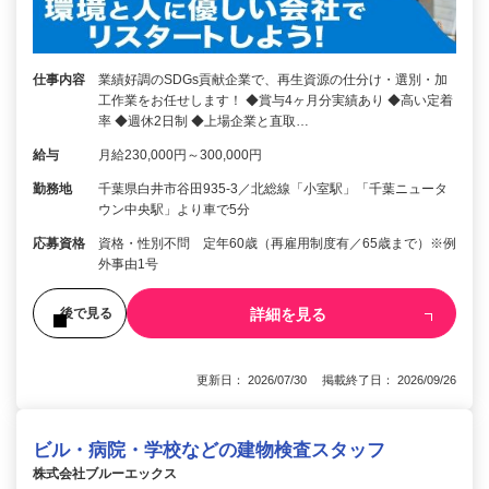
仕事内容
業績好調のSDGs貢献企業で、再生資源の仕分け・選別・加
工作業をお任せします！ ◆賞与4ヶ月分実績あり ◆高い定着
率 ◆週休2日制 ◆上場企業と直取…
給与
月給230,000円～300,000円
勤務地
千葉県白井市谷田935-3／北総線「小室駅」「千葉ニュータ
ウン中央駅」より車で5分
応募資格
資格・性別不問 定年60歳（再雇用制度有／65歳まで）※例
外事由1号
詳細を見る
後で見る
更新日： 2026/07/30 掲載終了日： 2026/09/26
ビル・病院・学校などの建物検査スタッフ
株式会社ブルーエックス