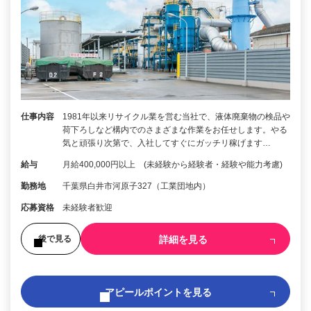
仕事内容
1981年以来リサイクル業を営む当社で、液体廃棄物の検品や
荷下ろしなど構内でのさまざまな作業をお任せします。やる
気と頑張り次第で、入社してすぐにガッチリ稼げます…
給与
月給400,000円以上 (未経験から経験者・経験や能力考慮)
勤務地
千葉県白井市河原子327（工業団地内）
応募資格
未経験者歓迎
詳細を見る
後で見る
アピールポイントを見る