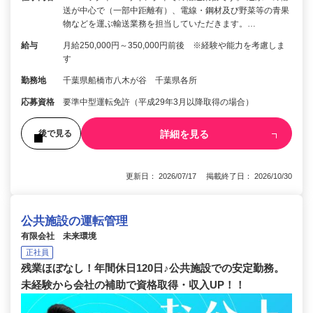
送が中心で（一部中距離有）、電線・鋼材及び野菜等の青果
物などを運ぶ輸送業務を担当していただきます。…
給与
月給250,000円～350,000円前後 ※経験や能力を考慮しま
す
勤務地
千葉県船橋市八木が谷 千葉県各所
応募資格
要準中型運転免許（平成29年3月以降取得の場合）
詳細を見る
後で見る
更新日： 2026/07/17 掲載終了日： 2026/10/30
公共施設の運転管理
有限会社 未来環境
正社員
残業ほぼなし！年間休日120日♪公共施設での安定勤務。
未経験から会社の補助で資格取得・収入UP！！