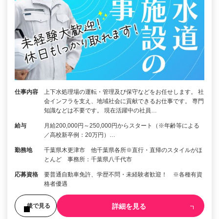
仕事内容
上下水処理場の運転・管理及び保守などをお任せします。 社
会インフラを支え、地域社会に貢献できるお仕事です。 専門
知識などは不要です。 現在活躍中の社員…
給与
月給200,000円～250,000円からスタート（※年齢等による
／高校新卒例：20万円）…
勤務地
千葉県木更津市 他千葉県各所※直行・直帰のスタイルがほ
とんど 事務所：千葉県八千代市
応募資格
要普通自動車免許、学歴不問・未経験者歓迎！ ※各種有資
格者優遇
詳細を見る
後で見る