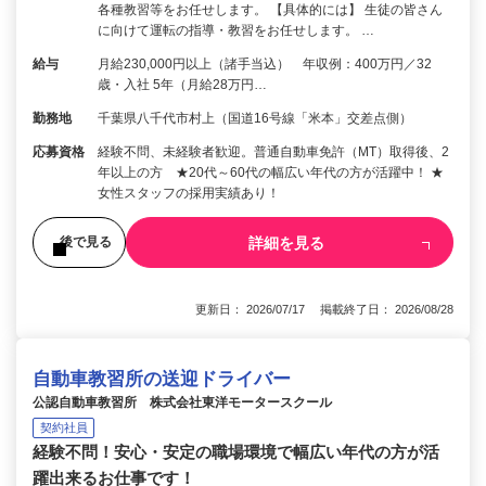
各種教習等をお任せします。 【具体的には】 生徒の皆さん
に向けて運転の指導・教習をお任せします。 …
給与
月給230,000円以上（諸手当込） 年収例：400万円／32
歳・入社 5年（月給28万円…
勤務地
千葉県八千代市村上（国道16号線「米本」交差点側）
応募資格
経験不問、未経験者歓迎。普通自動車免許（MT）取得後、2
年以上の方 ★20代～60代の幅広い年代の方が活躍中！ ★
女性スタッフの採用実績あり！
詳細を見る
後で見る
更新日： 2026/07/17 掲載終了日： 2026/08/28
自動車教習所の送迎ドライバー
公認自動車教習所 株式会社東洋モータースクール
契約社員
経験不問！安心・安定の職場環境で幅広い年代の方が活
躍出来るお仕事です！