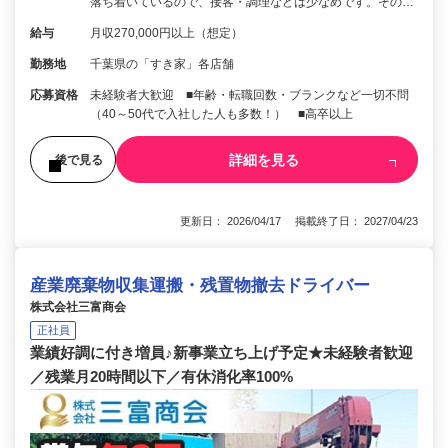
落ち着いているので、接客・調理などは少なめです。その…
給与
月収270,000円以上（想定）
勤務地
千葉県の「すき家」各店舗
応募資格
未経験者大歓迎 ■年齢・転職回数・ブランクなど一切不問
（40～50代で入社した人も多数！） ■高卒以上
詳細を見る
後で見る
更新日： 2026/04/17 掲載終了日： 2027/04/23
産業廃棄物収集運搬・残置物撤去ドライバー
株式会社三富商会
正社員
業績好調に付き増員♪新事業立ち上げ予定★未経験者歓迎
／残業月20時間以下／有休消化率100%