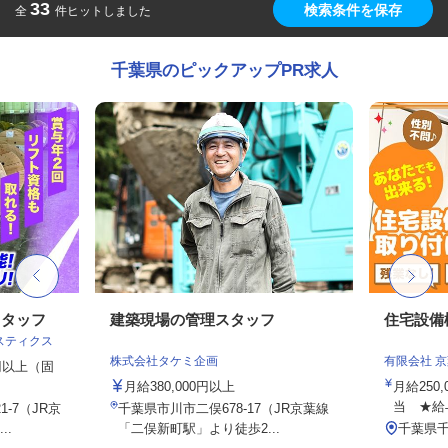
33
検索条件を保存
全
件ヒットしました
千葉県のピックアップPR求人
スタッフ
建築現場の管理スタッフ
住宅設備
スティクス
株式会社タケミ企画
有限会社 
0円以上（固
月給380,000円以上
月給250,
当 ★給与
-7（JR京
千葉県市川市二俣678-17（JR京葉線
..
「二俣新町駅」より徒歩2...
千葉県千