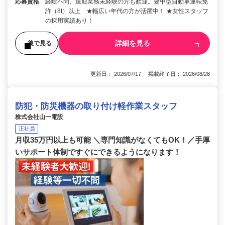
応募資格
経験不問、送迎業務未経験の方も歓迎。要中型自動車運転免
許（8t）以上 ★幅広い年代の方が活躍中！ ★女性スタッフ
の採用実績あり！
詳細を見る
後で見る
更新日： 2026/07/17 掲載終了日： 2026/08/28
防犯・防災機器の取り付け軽作業スタッフ
株式会社山一電設
正社員
月収35万円以上も可能 ＼専門知識がなくてもOK！／手厚
いサポート体制ですぐにできるようになります！