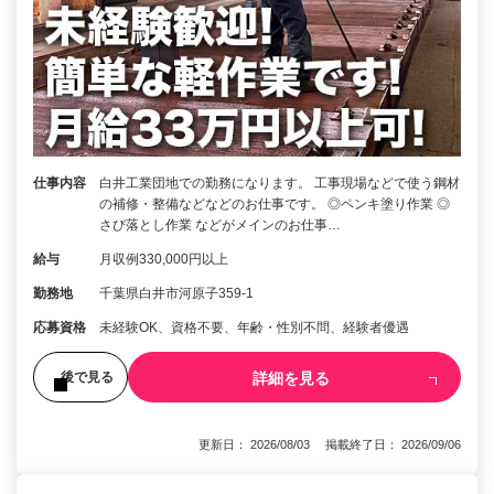
仕事内容
白井工業団地での勤務になります。 工事現場などで使う鋼材
の補修・整備などなどのお仕事です。 ◎ペンキ塗り作業 ◎
さび落とし作業 などがメインのお仕事…
給与
月収例330,000円以上
勤務地
千葉県白井市河原子359-1
応募資格
未経験OK、資格不要、年齢・性別不問、経験者優遇
詳細を見る
後で見る
更新日： 2026/08/03 掲載終了日： 2026/09/06