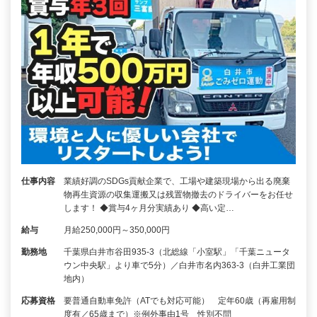
仕事内容
業績好調のSDGs貢献企業で、工場や建築現場から出る廃棄
物再生資源の収集運搬又は残置物撤去のドライバーをお任せ
します！ ◆賞与4ヶ月分実績あり ◆高い定…
給与
月給250,000円～350,000円
勤務地
千葉県白井市谷田935-3（北総線「小室駅」「千葉ニュータ
ウン中央駅」より車で5分）／白井市名内363-3（白井工業団
地内）
応募資格
要普通自動車免許（ATでも対応可能） 定年60歳（再雇用制
度有／65歳まで）※例外事由1号 性別不問