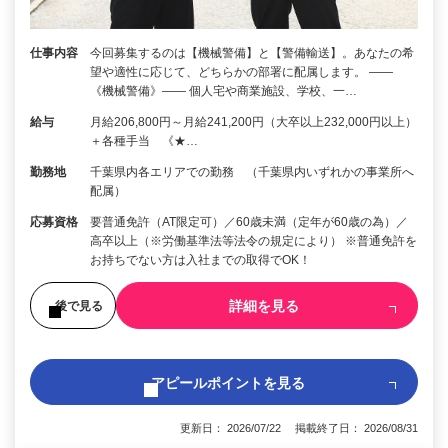
仕事内容
今回募集するのは【機械警備】と【警備輸送】。あなたの希
望や適性に応じて、どちらかの部署に配属します。 ――
《機械警備》―― 個人宅や商業施設、学校、一…
給与
月給206,800円～月給241,200円（大卒以上232,000円以上）
＋各種手当 《★…
勤務地
千葉県内各エリアでの勤務 （千葉県内いずれかの事業所へ
配属）
応募資格
要普通免許（AT限定可）／60歳未満（定年が60歳の為）／
高卒以上（※労働基準法等法令の規定により） ※普通免許を
お持ちでない方は入社までの取得でOK！
詳細を見る
後で見る
アピールポイントを見る
更新日： 2026/07/22 掲載終了日： 2026/08/31