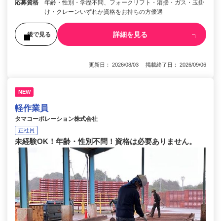
応募資格
年齢・性別・学歴不問、フォークリフト・溶接・ガス・玉掛
け・クレーンいずれか資格をお持ちの方優遇
詳細を見る
後で見る
更新日： 2026/08/03 掲載終了日： 2026/09/06
NEW
軽作業員
タマコーポレーション株式会社
正社員
未経験OK！年齢・性別不問！資格は必要ありません。