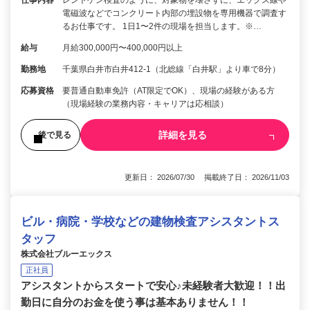
電磁波などでコンクリート内部の埋設物を専用機器で調査す
るお仕事です。 1日1〜2件の現場を担当します。※…
給与
月給300,000円〜400,000円以上
勤務地
千葉県白井市白井412-1（北総線「白井駅」より車で8分）
応募資格
要普通自動車免許（AT限定でOK）、現場の経験がある方
（現場経験の業務内容・キャリアは応相談）
詳細を見る
後で見る
更新日： 2026/07/30 掲載終了日： 2026/11/03
ビル・病院・学校などの建物検査アシスタントス
タッフ
株式会社ブルーエックス
正社員
アシスタントからスタートで安心♪未経験者大歓迎！！出
勤日に自分のお金を使う事は基本ありません！！