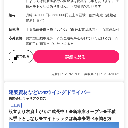
によっては樹脂製品や非鉄金属を配送する事もあります。 手
積み手下ろしはありません。（取引先で行います…
給与
月給340,000円～380,000円以上※経験・能力考慮（経験者
優遇します）
勤務地
千葉県白井市河原子364-17（白井工業団地内） ☆車通勤可
応募資格
要大型自動車免許 ☆安全運転を心がけていただける方 ☆
真面目に頑張っていただける方
詳細を見る
後で見る
更新日： 2026/07/08 掲載終了日： 2026/10/28
建築資材などの4tウイングドライバー
株式会社キャリアクロス
正社員
設立より右肩上がりに成長中！◆新車庫オープン◆手積
み手下ろしなし◆マイトラックは新車◆選べる働き方