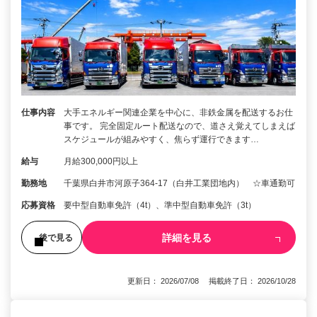
仕事内容
大手エネルギー関連企業を中心に、非鉄金属を配送するお仕
事です。 完全固定ルート配送なので、道さえ覚えてしまえば
スケジュールが組みやすく、焦らず運行できます…
給与
月給300,000円以上
勤務地
千葉県白井市河原子364-17（白井工業団地内） ☆車通勤可
応募資格
要中型自動車免許（4t）、準中型自動車免許（3t）
詳細を見る
後で見る
更新日： 2026/07/08 掲載終了日： 2026/10/28