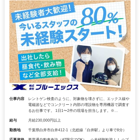
仕事内容
レントゲン検査のように、対象物を壊さずに、エックス線や
電磁波などでコンクリート内部の埋設物を専用機器で調査す
るお仕事です。 1日1〜2件の現場を担当します。※…
給与
月給230,000円以上
勤務地
千葉県白井市白井412-1（北総線「白井駅」より車で8分）
応募資格
要普通自動車免許（AT限定でOK） ☆未経験歓迎！！ ☆ブ