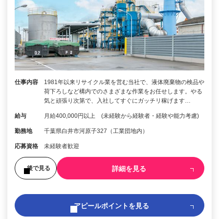
仕事内容
1981年以来リサイクル業を営む当社で、液体廃棄物の検品や
荷下ろしなど構内でのさまざまな作業をお任せします。やる
気と頑張り次第で、入社してすぐにガッチリ稼げます…
給与
月給400,000円以上 (未経験から経験者・経験や能力考慮)
勤務地
千葉県白井市河原子327（工業団地内）
応募資格
未経験者歓迎
詳細を見る
後で見る
アピールポイントを見る