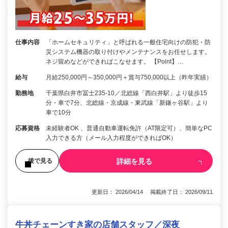
仕事内容
「ホームセキュリティ」と呼ばれる一般住宅向けの防犯・防
災システム機器の取り付けやメンテナンスをお任せします。
ネジ留めなどができればこなせます。 【Point】…
給与
月給250,000円～350,000円＋賞与750,000以上（昨年実績）
勤務地
千葉県白井市冨士235-10／北総線「西白井駅」より徒歩15
分・車で7分、北総線・京成線・東武線「新鎌ヶ谷駅」より
車で10分
応募資格
未経験者OK 、普通自動車運転免許（AT限定可）、簡単なPC
入力できる方（メール入力程度ができればOK）
詳細を見る
後で見る
更新日： 2026/04/14 掲載終了日： 2026/09/11
牛丼チェーンすき家の店舗スタッフ／深夜