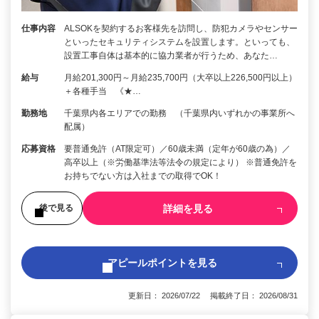
仕事内容
ALSOKを契約するお客様先を訪問し、防犯カメラやセンサー
といったセキュリティシステムを設置します。といっても、
設置工事自体は基本的に協力業者が行うため、あなた…
給与
月給201,300円～月給235,700円（大卒以上226,500円以上）
＋各種手当 《★…
勤務地
千葉県内各エリアでの勤務 （千葉県内いずれかの事業所へ
配属）
応募資格
要普通免許（AT限定可）／60歳未満（定年が60歳の為）／
高卒以上（※労働基準法等法令の規定により） ※普通免許を
お持ちでない方は入社までの取得でOK！
詳細を見る
後で見る
アピールポイントを見る
更新日： 2026/07/22 掲載終了日： 2026/08/31