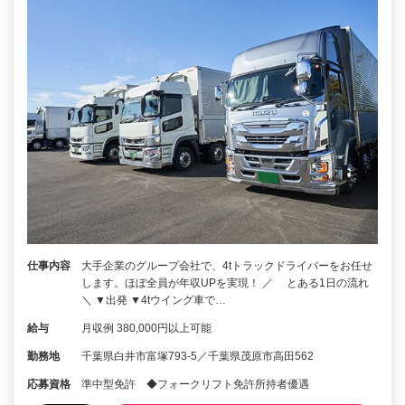
仕事内容
大手企業のグループ会社で、4tトラックドライバーをお任せ
します。ほぼ全員が年収UPを実現！ ／ とある1日の流れ
＼ ▼出発 ▼4tウイング車で…
給与
月収例 380,000円以上可能
勤務地
千葉県白井市富塚793-5／千葉県茂原市高田562
応募資格
準中型免許 ◆フォークリフト免許所持者優遇