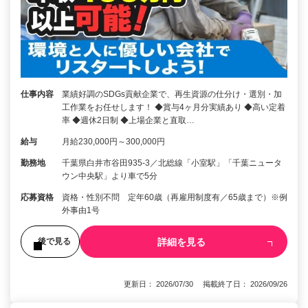
仕事内容
業績好調のSDGs貢献企業で、再生資源の仕分け・選別・加
工作業をお任せします！ ◆賞与4ヶ月分実績あり ◆高い定着
率 ◆週休2日制 ◆上場企業と直取…
給与
月給230,000円～300,000円
勤務地
千葉県白井市谷田935-3／北総線「小室駅」「千葉ニュータ
ウン中央駅」より車で5分
応募資格
資格・性別不問 定年60歳（再雇用制度有／65歳まで）※例
外事由1号
詳細を見る
後で見る
更新日： 2026/07/30 掲載終了日： 2026/09/26