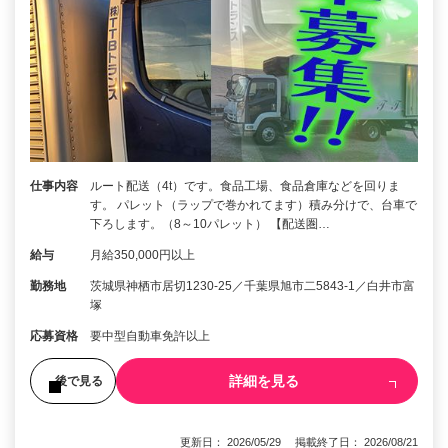
仕事内容
ルート配送（4t）です。食品工場、食品倉庫などを回りま
す。 パレット（ラップで巻かれてます）積み分けで、台車で
下ろします。（8～10パレット） 【配送圏…
給与
月給350,000円以上
勤務地
茨城県神栖市居切1230‐25／千葉県旭市二5843-1／白井市富
塚
応募資格
要中型自動車免許以上
詳細を見る
後で見る
更新日： 2026/05/29 掲載終了日： 2026/08/21