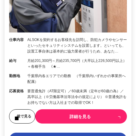
仕事内容
ALSOKを契約するお客様先を訪問し、防犯カメラやセンサー
といったセキュリティシステムを設置します。といっても、
設置工事自体は基本的に協力業者が行うため、あなた…
給与
月給201,300円～月給235,700円（大卒以上226,500円以上）
＋各種手当 《★…
勤務地
千葉県内各エリアでの勤務 （千葉県内いずれかの事業所へ
配属）
応募資格
要普通免許（AT限定可）／60歳未満（定年が60歳の為）／
高卒以上（※労働基準法等法令の規定により） ※普通免許を
お持ちでない方は入社までの取得でOK！
詳細を見る
後で見る