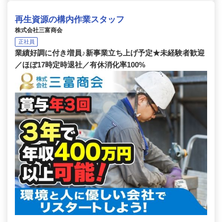
再生資源の構内作業スタッフ
株式会社三富商会
正社員
業績好調に付き増員♪新事業立ち上げ予定★未経験者歓迎
／ほぼ17時定時退社／有休消化率100%