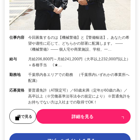
仕事内容
今回募集するのは【機械警備】と【警備輸送】。あなたの希
望や適性に応じて、どちらかの部署に配属します。 ――
《機械警備》―― 個人宅や商業施設、学校、一…
給与
月給206,800円～月給241,200円（大卒以上232,000円以上）
＋各種手当 《★…
勤務地
千葉県内各エリアでの勤務 （千葉県内いずれかの事業所へ
配属）
応募資格
要普通免許（AT限定可）／60歳未満（定年が60歳の為）／
高卒以上（※労働基準法等法令の規定により） ※普通免許を
お持ちでない方は入社までの取得でOK！
詳細を見る
後で見る