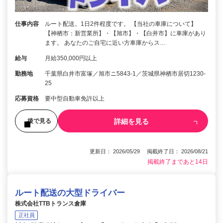
仕事内容
ルート配送。1日2件程度です。 【当社の車庫について】
【神栖市：新営業所】・【旭市】・【白井市】に車庫があり
ます。 あなたのご自宅に近い方車庫からス…
給与
月給350,000円以上
勤務地
千葉県白井市富塚／旭市ニ5843‐1／茨城県神栖市居切1230‐
25
応募資格
要中型自動車免許以上
詳細を見る
後で見る
更新日： 2026/05/29 掲載終了日： 2026/08/21
掲載終了まであと14日
ルート配送の大型ドライバー
株式会社TTBトランス倉庫
正社員