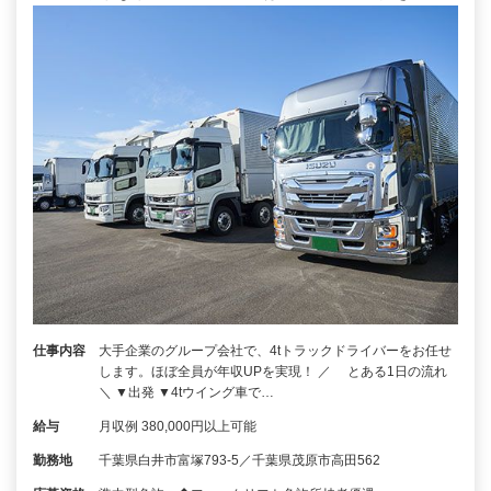
仕事内容
大手企業のグループ会社で、4tトラックドライバーをお任せ
します。ほぼ全員が年収UPを実現！ ／ とある1日の流れ
＼ ▼出発 ▼4tウイング車で…
給与
月収例 380,000円以上可能
勤務地
千葉県白井市富塚793-5／千葉県茂原市高田562