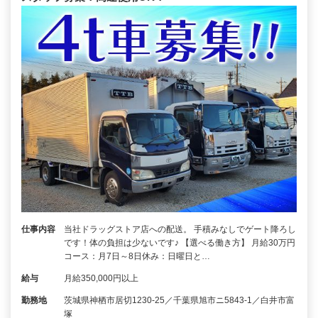
仕事内容
当社ドラッグストア店への配送。 手積みなしでゲート降ろし
です！体の負担は少ないです♪ 【選べる働き方】 月給30万円
コース：月7日～8日休み：日曜日と…
給与
月給350,000円以上
勤務地
茨城県神栖市居切1230‐25／千葉県旭市ニ5843‐1／白井市富
塚