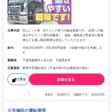
仕事内容
4tユニック車・4tウイング車での輸送業務です。 近県への輸
送が中心で（一部中距離有）、電線・鋼材及び野菜等の青果
物などを運ぶ輸送業務を担当していただきます。…
給与
月給250,000円～350,000円前後 ※経験や能力を考慮しま
す
勤務地
千葉県船橋市八木が谷 千葉県各所
応募資格
要準中型運転免許（平成29年3月以降取得の場合）
詳細を見る
後で見る
更新日： 2026/07/17 掲載終了日： 2026/10/30
公共施設の運転管理