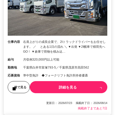
仕事内容
右肩上がりの成長企業で、2tトラックドライバーをお任せし
ます。 ／ とある1日の流れ ＼ ▼出発 ▼2t幌車で積荷先へ
GO！ ▼倉庫で荷物を積み込…
給与
月収例320,000円以上可能
勤務地
千葉県白井市富塚793-5／千葉県茂原市高田562
応募資格
準中型免許 ◆フォークリフト免許所持者優遇
詳細を見る
後で見る
更新日： 2026/07/23 掲載終了日： 2026/08/14
掲載終了まであと7日