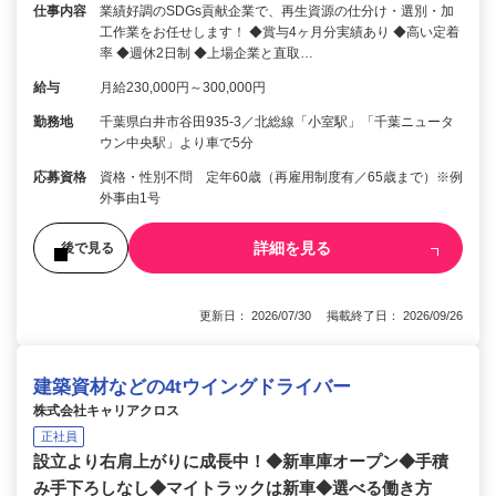
仕事内容
業績好調のSDGs貢献企業で、再生資源の仕分け・選別・加
工作業をお任せします！ ◆賞与4ヶ月分実績あり ◆高い定着
率 ◆週休2日制 ◆上場企業と直取…
給与
月給230,000円～300,000円
勤務地
千葉県白井市谷田935-3／北総線「小室駅」「千葉ニュータ
ウン中央駅」より車で5分
応募資格
資格・性別不問 定年60歳（再雇用制度有／65歳まで）※例
外事由1号
詳細を見る
後で見る
更新日： 2026/07/30 掲載終了日： 2026/09/26
建築資材などの4tウイングドライバー
株式会社キャリアクロス
正社員
設立より右肩上がりに成長中！◆新車庫オープン◆手積
み手下ろしなし◆マイトラックは新車◆選べる働き方