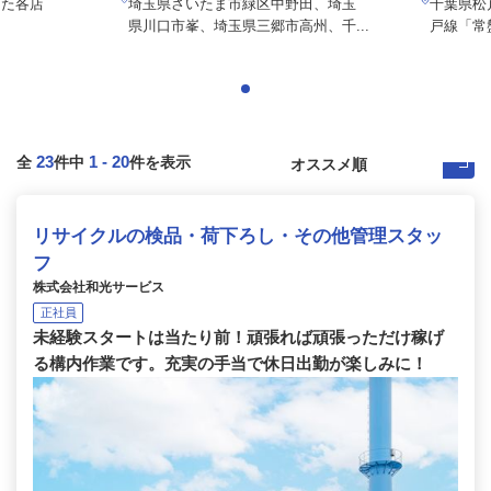
した各店
埼玉県さいたま市緑区中野田、埼玉
千葉県松戸
県川口市峯、埼玉県三郷市高州、千...
戸線「常
23
1
-
20
全
件中
件を表示
リサイクルの検品・荷下ろし・その他管理スタッ
フ
株式会社和光サービス
正社員
未経験スタートは当たり前！頑張れば頑張っただけ稼げ
る構内作業です。充実の手当で休日出勤が楽しみに！