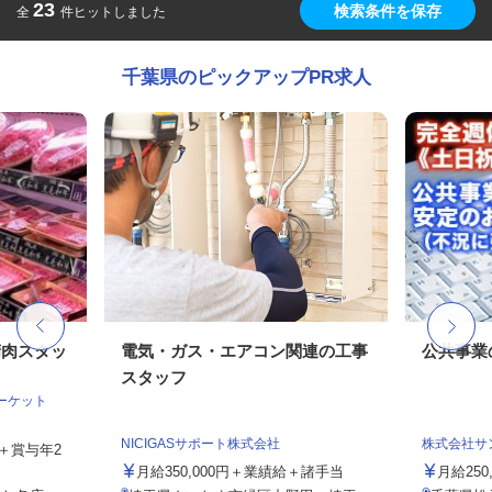
23
検索条件を保存
全
件ヒットしました
千葉県のピックアップPR求人
精肉スタッ
電気・ガス・エアコン関連の工事
公共事業
スタッフ
マーケット
NICIGASサポート株式会社
株式会社サ
当＋賞与年2
月給350,000円＋業績給＋諸手当
月給25