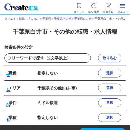
後で見る
閲覧履歴
会員登録
メニュー
クリエイト転職・求人TOP
＞
千葉県
＞
千葉県その他
＞
千葉県白井市
＞
千葉県白井市・その他の転
千葉県白井市・その他の転職・求人情報
検索条件の設定
絞り込む
職種
指定しない
選択
エリア
千葉県その他(白井市)
選択
条件
ミドル歓迎
選択
業種
指定しない
選択