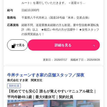
ルート）を運行していただきます。 ＜送迎エリ…
給与
日給10,000円
勤務地
千葉県八千代市村上（国道16号線「米本」交差点側）
応募資格
経験不問、送迎業務未経験の方も歓迎。要中型自動車運転免
許（8t）以上 ★幅広い年代の方が活躍中！ ★女性スタッフ
の採用実績あり！
詳細を見る
後で見る
更新日： 2026/07/17 掲載終了日： 2026/08/28
牛丼チェーンすき家の店舗スタッフ／深夜
株式会社 すき家 関東支社
契約社員
【初めてでも安心】誰もが覚えやすいマニュアル確立｜
平均年齢49.1歳｜最大9連休可｜契約社員