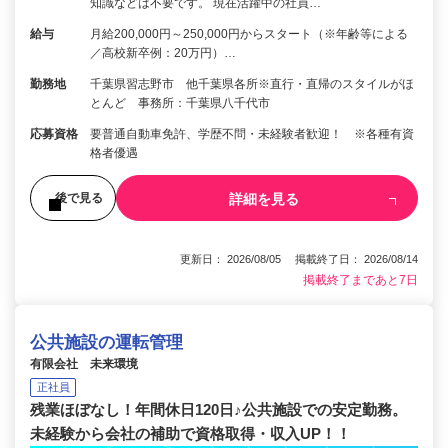
知識などは不要です。 現在活躍中の社員…
給与
月給200,000円～250,000円からスタート（※年齢等による
／高校新卒例：20万円）…
勤務地
千葉県習志野市 他千葉県各所※直行・直帰のスタイルがほ
とんど 事務所：千葉県八千代市
応募資格
要普通自動車免許、学歴不問・未経験者歓迎！ ※各種有資
格者優遇
詳細を見る
後で見る
更新日： 2026/08/05 掲載終了日： 2026/08/14
掲載終了まであと7日
公共施設の運転管理
有限会社 未来環境
正社員
残業ほぼなし！年間休日120日♪公共施設での安定勤務。
未経験から会社の補助で資格取得・収入UP！！