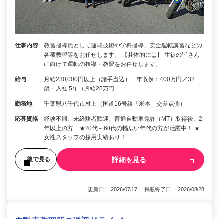
仕事内容
教習指導員として運転技術や学科指導、安全運転講習などの
各種教習等をお任せします。 【具体的には】 生徒の皆さん
に向けて運転の指導・教習をお任せします。 …
給与
月給230,000円以上（諸手当込） 年収例：400万円／32
歳・入社 5年（月給28万円…
勤務地
千葉県八千代市村上（国道16号線「米本」交差点側）
応募資格
経験不問、未経験者歓迎。普通自動車免許（MT）取得後、2
年以上の方 ★20代～60代の幅広い年代の方が活躍中！ ★
女性スタッフの採用実績あり！
詳細を見る
後で見る
更新日： 2026/07/17 掲載終了日： 2026/08/28