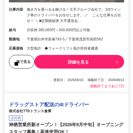
仕事内容
働き方を選べる＆稼げる！大手グループ会社で、10tウイン
グ車のドライバーをお任せします。 ／ こんな仕事をお任
せ！ ＼ ■定期路線便 大手運送会…
給与
月収例 380,000円～500,000円以上可能
勤務地
千葉県白井市富塚793-5／千葉県茂原市高田562
応募資格
大型免許 ◆フォークリフト免許所持者優遇
詳細を見る
後で見る
更新日： 2026/06/16 掲載終了日： 2026/08/14
掲載終了まであと7日
ドラッグストア配送の4tドライバー
株式会社TTBトランス倉庫
正社員
神栖営業所新オープン！【2026年9月中旬】オープニング
スタッフ募集！高速使用OK！