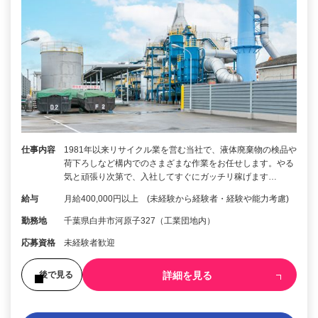
仕事内容
1981年以来リサイクル業を営む当社で、液体廃棄物の検品や
荷下ろしなど構内でのさまざまな作業をお任せします。やる
気と頑張り次第で、入社してすぐにガッチリ稼げます…
給与
月給400,000円以上 (未経験から経験者・経験や能力考慮)
勤務地
千葉県白井市河原子327（工業団地内）
応募資格
未経験者歓迎
詳細を見る
後で見る