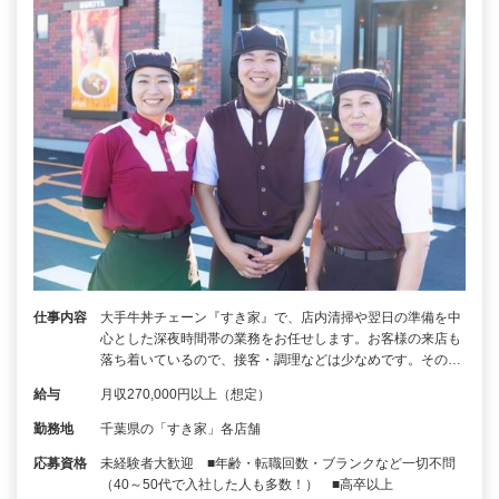
仕事内容
大手牛丼チェーン『すき家』で、店内清掃や翌日の準備を中
心とした深夜時間帯の業務をお任せします。お客様の来店も
落ち着いているので、接客・調理などは少なめです。その…
給与
月収270,000円以上（想定）
勤務地
千葉県の「すき家」各店舗
応募資格
未経験者大歓迎 ■年齢・転職回数・ブランクなど一切不問
（40～50代で入社した人も多数！） ■高卒以上