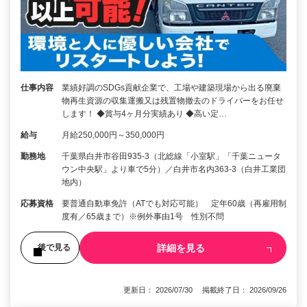
仕事内容
業績好調のSDGs貢献企業で、工場や建築現場から出る廃棄
物再生資源の収集運搬又は残置物撤去のドライバーをお任せ
します！ ◆賞与4ヶ月分実績あり ◆高い定…
給与
月給250,000円～350,000円
勤務地
千葉県白井市谷田935-3（北総線「小室駅」「千葉ニュータ
ウン中央駅」より車で5分）／白井市名内363-3（白井工業団
地内）
応募資格
要普通自動車免許（ATでも対応可能） 定年60歳（再雇用制
度有／65歳まで）※例外事由1号 性別不問
詳細を見る
後で見る
更新日： 2026/07/30 掲載終了日： 2026/09/26