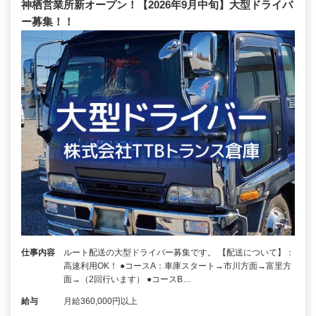
神栖営業所新オープン！【2026年9月中旬】大型ドライバ
ー募集！！
仕事内容
ルート配送の大型ドライバー募集です。 【配送について】：
高速利用OK！ ●コースA：車庫スタート→市川方面→富里方
面→（2回行います） ●コースB…
給与
月給360,000円以上