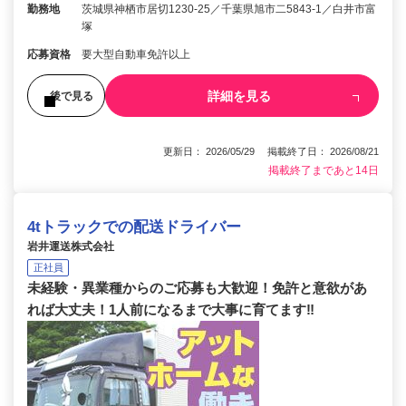
勤務地
茨城県神栖市居切1230‐25／千葉県旭市二5843-1／白井市富
塚
応募資格
要大型自動車免許以上
詳細を見る
後で見る
更新日： 2026/05/29 掲載終了日： 2026/08/21
掲載終了まであと14日
4tトラックでの配送ドライバー
岩井運送株式会社
正社員
未経験・異業種からのご応募も大歓迎！免許と意欲があ
れば大丈夫！1人前になるまで大事に育てます‼