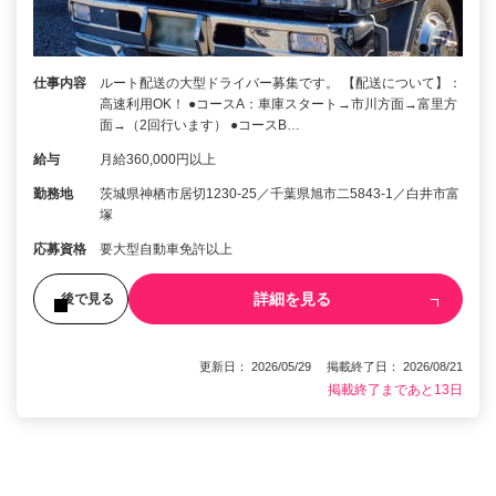
仕事内容
ルート配送の大型ドライバー募集です。 【配送について】：
高速利用OK！ ●コースA：車庫スタート→市川方面→富里方
面→（2回行います） ●コースB…
給与
月給360,000円以上
勤務地
茨城県神栖市居切1230‐25／千葉県旭市二5843-1／白井市富
塚
応募資格
要大型自動車免許以上
詳細を見る
後で見る
更新日： 2026/05/29 掲載終了日： 2026/08/21
掲載終了まであと13日
1