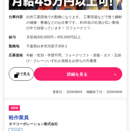
仕事内容
白井工業団地での勤務になります。 工事現場などで使う鋼材
の補修・整備などのお仕事です。 約30名の社員が広い敷地
の中で頑張っています！ ◎フォークリフ…
給与
月収例300,000円～450,000円以上
勤務地
千葉県白井市河原子359-1
応募資格
年齢・性別・学歴不問、フォークリフト・溶接・ガス・玉掛
け・クレーンいずれか資格をお持ちの方優遇
詳細を見る
後で見る
更新日： 2026/08/03 掲載終了日： 2026/09/06
NEW
軽作業員
タマコーポレーション株式会社
正社員