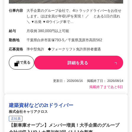
仕事内容
大手企業のグループ会社で、4tトラックドライバーをお任せ
します。ほぼ全員が年収UPを実現！ ／ とある1日の流れ
＼ ▼出発 ▼4tウイング車で…
給与
月収例 380,000円以上可能
勤務地
千葉県白井市富塚793-5／千葉県茂原市高田562
応募資格
準中型免許 ◆フォークリフト免許所持者優遇
詳細を見る
後で見る
更新日： 2026/06/16 掲載終了日： 2026/08/14
掲載終了まであと6日
建築資材などの2tドライバー
株式会社キャリアクロス
正社員
【新車庫オープン】メンバー増員！大手企業のグループ