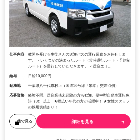
仕事内容
教習を受ける生徒さんの送迎バスの運行業務をお任せしま
す。 ・いくつかの決まったルート（常時運行ルート・予約制
ルート）を運行していただきます。 ＜送迎エリ…
給与
日給10,000円
勤務地
千葉県八千代市村上（国道16号線「米本」交差点側）
応募資格
経験不問、送迎業務未経験の方も歓迎。要中型自動車運転免
許（8t）以上 ★幅広い年代の方が活躍中！ ★女性スタッフ
の採用実績あり！
詳細を見る
後で見る