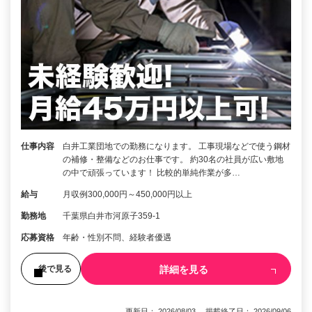
仕事内容
白井工業団地での勤務になります。 工事現場などで使う鋼材
の補修・整備などのお仕事です。 約30名の社員が広い敷地
の中で頑張っています！ 比較的単純作業が多…
給与
月収例300,000円～450,000円以上
勤務地
千葉県白井市河原子359-1
応募資格
年齢・性別不問、経験者優遇
詳細を見る
後で見る
更新日： 2026/08/03 掲載終了日： 2026/09/06