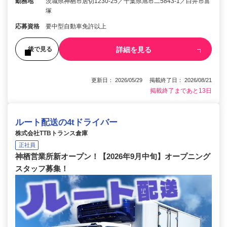
勤務地
茨城県神栖市居切1230‐25／千葉県旭市二5843-1／白井市富
塚
応募資格
要中型自動車免許以上
詳細を見る
後で見る
更新日： 2026/05/29 掲載終了日： 2026/08/21
掲載終了まであと13日
ルート配送の4tドライバー
株式会社TTBトランス倉庫
正社員
神栖営業所新オープン！【2026年9月中旬】オープニング
スタッフ募集！