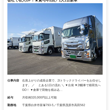
会社で収入UP！★賞与年2回／1人1台新車
仕事内容
右肩上がりの成長企業で、2tトラックドライバーをお任せし
ます。 ／ とある1日の流れ ＼ ▼出発 ▼2t幌車で積荷先へ
GO！ ▼倉庫で荷物を積み込…
給与
月収例320,000円以上可能
勤務地
千葉県白井市富塚793-5／千葉県茂原市高田562