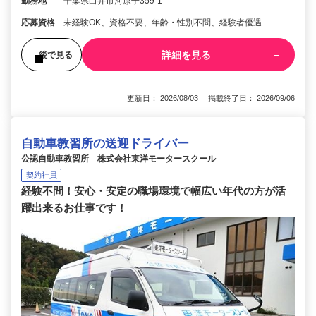
勤務地
千葉県白井市河原子359-1
応募資格
未経験OK、資格不要、年齢・性別不問、経験者優遇
詳細を見る
後で見る
更新日： 2026/08/03 掲載終了日： 2026/09/06
自動車教習所の送迎ドライバー
公認自動車教習所 株式会社東洋モータースクール
契約社員
経験不問！安心・安定の職場環境で幅広い年代の方が活
躍出来るお仕事です！