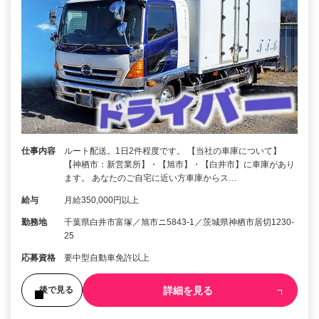
仕事内容
ルート配送。1日2件程度です。 【当社の車庫について】
【神栖市：新営業所】・【旭市】・【白井市】に車庫があり
ます。 あなたのご自宅に近い方車庫からス…
給与
月給350,000円以上
勤務地
千葉県白井市富塚／旭市ニ5843‐1／茨城県神栖市居切1230‐
25
応募資格
要中型自動車免許以上
詳細を見る
後で見る