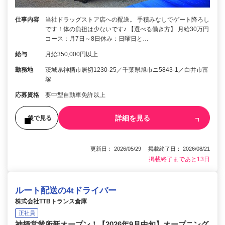
仕事内容
当社ドラッグストア店への配送。 手積みなしでゲート降ろし
です！体の負担は少ないです♪ 【選べる働き方】 月給30万円
コース：月7日～8日休み：日曜日と…
給与
月給350,000円以上
勤務地
茨城県神栖市居切1230‐25／千葉県旭市ニ5843‐1／白井市富
塚
応募資格
要中型自動車免許以上
詳細を見る
後で見る
更新日： 2026/05/29 掲載終了日： 2026/08/21
掲載終了まであと13日
ルート配送の4tドライバー
株式会社TTBトランス倉庫
正社員
神栖営業所新オープン！【2026年9月中旬】オープニング