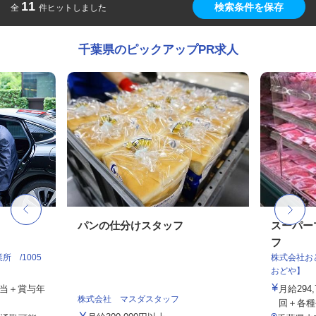
11
検索条件を保存
全
件ヒットしました
千葉県のピックアップPR求人
パンの仕分けスタッフ
スーパー
フ
 /1005
株式会社お
おどや】
手当＋賞与年
月給294
株式会社 マスダスタッフ
回＋各種