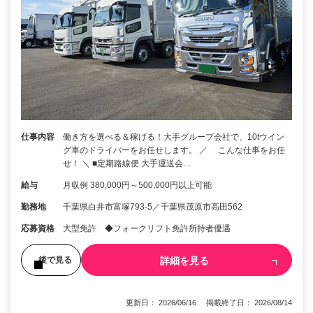
仕事内容
働き方を選べる＆稼げる！大手グループ会社で、10tウイン
グ車のドライバーをお任せします。 ／ こんな仕事をお任
せ！ ＼ ■定期路線便 大手運送会…
給与
月収例 380,000円～500,000円以上可能
勤務地
千葉県白井市富塚793-5／千葉県茂原市高田562
応募資格
大型免許 ◆フォークリフト免許所持者優遇
詳細を見る
後で見る
更新日： 2026/06/16 掲載終了日： 2026/08/14