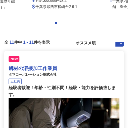
月給300,000円以上
通勤可能
千葉県内
す。
千葉県印西市松崎台2-6-1
舗 ※全
11
1
-
11
全
件中
件を表示
NEW
鋼材の溶接加工作業員
タマコーポレーション株式会社
正社員
経験者歓迎！年齢・性別不問！経験・能力を評価致しま
す。