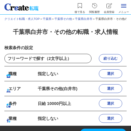
後で見る
閲覧履歴
会員登録
メニュー
クリエイト転職・求人TOP
＞
千葉県
＞
千葉県その他
＞
千葉県白井市
＞
千葉県白井市・その他の転
千葉県白井市・その他の転職・求人情報
検索条件の設定
絞り込む
職種
指定しない
選択
エリア
千葉県その他(白井市)
選択
条件
日給 10000円以上
選択
業種
指定しない
選択