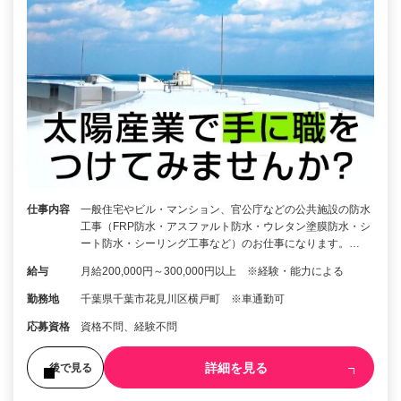
仕事内容
一般住宅やビル・マンション、官公庁などの公共施設の防水
工事（FRP防水・アスファルト防水・ウレタン塗膜防水・シ
ート防水・シーリング工事など）のお仕事になります。…
給与
月給200,000円～300,000円以上 ※経験・能力による
勤務地
千葉県千葉市花見川区横戸町 ※車通勤可
応募資格
資格不問、経験不問
詳細を見る
後で見る