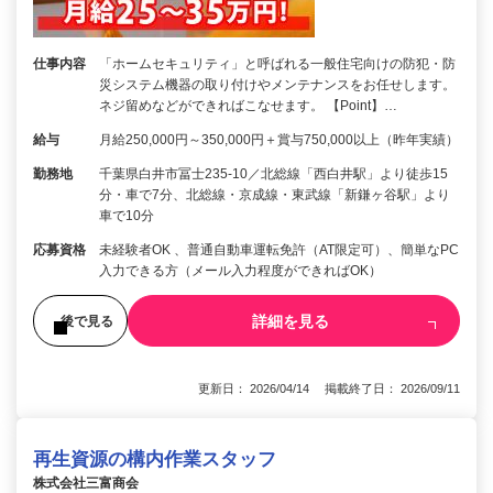
仕事内容
「ホームセキュリティ」と呼ばれる一般住宅向けの防犯・防
災システム機器の取り付けやメンテナンスをお任せします。
ネジ留めなどができればこなせます。 【Point】…
給与
月給250,000円～350,000円＋賞与750,000以上（昨年実績）
勤務地
千葉県白井市冨士235-10／北総線「西白井駅」より徒歩15
分・車で7分、北総線・京成線・東武線「新鎌ヶ谷駅」より
車で10分
応募資格
未経験者OK 、普通自動車運転免許（AT限定可）、簡単なPC
入力できる方（メール入力程度ができればOK）
詳細を見る
後で見る
更新日： 2026/04/14 掲載終了日： 2026/09/11
再生資源の構内作業スタッフ
株式会社三富商会