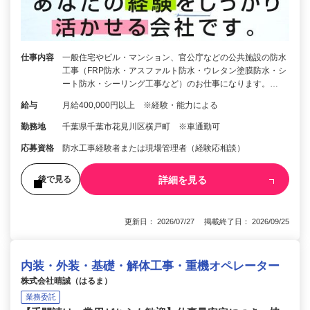
仕事内容
一般住宅やビル・マンション、官公庁などの公共施設の防水
工事（FRP防水・アスファルト防水・ウレタン塗膜防水・シ
ート防水・シーリング工事など）のお仕事になります。…
給与
月給400,000円以上 ※経験・能力による
勤務地
千葉県千葉市花見川区横戸町 ※車通勤可
応募資格
防水工事経験者または現場管理者（経験応相談）
詳細を見る
後で見る
更新日： 2026/07/27 掲載終了日： 2026/09/25
内装・外装・基礎・解体工事・重機オペレーター
株式会社晴誠（はるま）
業務委託