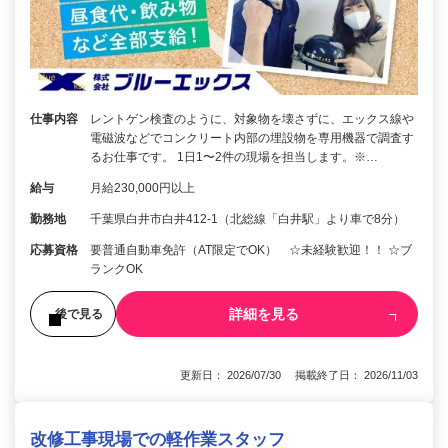
仕事内容
レントゲン検査のように、対象物を壊さずに、エックス線や
電磁波などでコンクリート内部の埋設物を専用機器で調査す
るお仕事です。 1日1〜2件の現場を担当します。※…
給与
月給230,000円以上
勤務地
千葉県白井市白井412-1（北総線「白井駅」より車で8分）
応募資格
要普通自動車免許（AT限定でOK） ☆未経験歓迎！！ ☆ブ
ランクOK
詳細を見る
後で見る
更新日： 2026/07/30 掲載終了日： 2026/11/03
改修工事現場での軽作業スタッフ