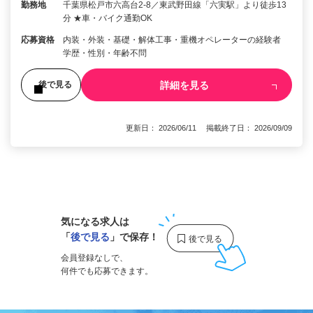
勤務地
千葉県松戸市六高台2-8／東武野田線「六実駅」より徒歩13
分 ★車・バイク通勤OK
応募資格
内装・外装・基礎・解体工事・重機オペレーターの経験者
学歴・性別・年齢不問
詳細を見る
後で見る
更新日： 2026/06/11 掲載終了日： 2026/09/09
1
気になる求人は
「
後で見る
」で保存！
会員登録なしで、
何件でも応募できます。