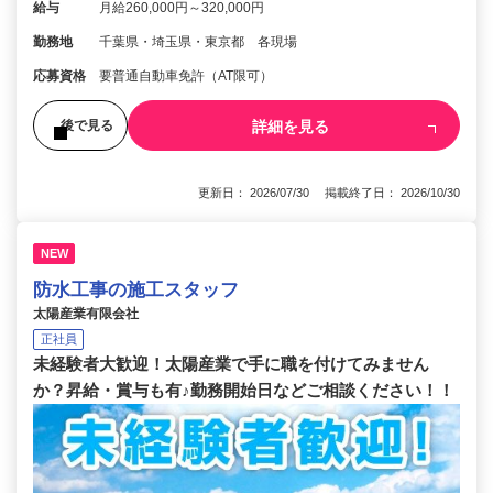
給与
月給260,000円～320,000円
勤務地
千葉県・埼玉県・東京都 各現場
応募資格
要普通自動車免許（AT限可）
詳細を見る
後で見る
更新日： 2026/07/30 掲載終了日： 2026/10/30
NEW
防水工事の施工スタッフ
太陽産業有限会社
正社員
未経験者大歓迎！太陽産業で手に職を付けてみません
か？昇給・賞与も有♪勤務開始日などご相談ください！！