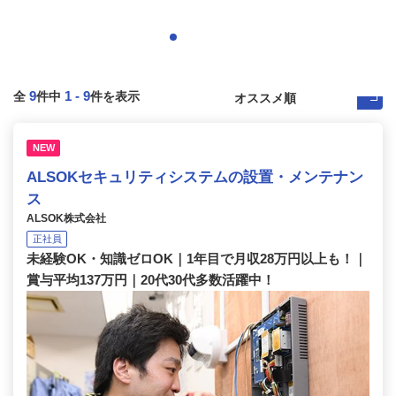
9
1
-
9
全
件中
件を表示
NEW
ALSOKセキュリティシステムの設置・メンテナン
ス
ALSOK株式会社
正社員
未経験OK・知識ゼロOK｜1年目で月収28万円以上も！｜
賞与平均137万円｜20代30代多数活躍中！