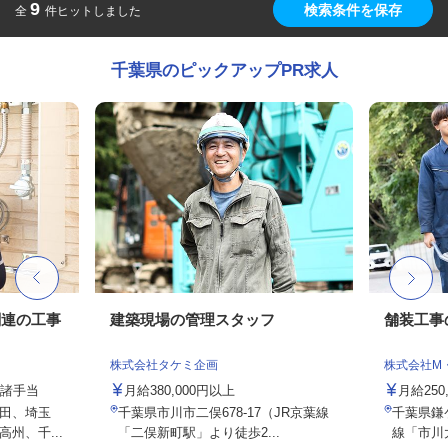
9
検索条件を保存
全
件ヒットしました
千葉県のピックアップPR求人
関連の工事
建築現場の管理スタッフ
舗装工事
株式会社タケミ企画
株式会社M・S
＋諸手当
月給380,000円以上
月給250
田、埼玉
千葉県市川市二俣678-17（JR京葉線
千葉県鎌ケ
州、千...
「二俣新町駅」より徒歩2...
線「市川大