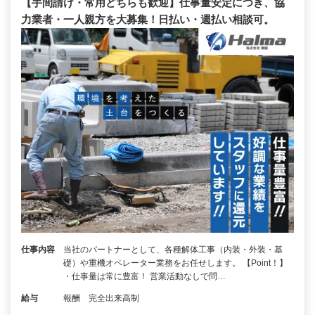
【手間請け・常用どちらも歓迎】仕事量安定につき、協
力業者・一人親方を大募集！日払い・週払い相談可。
仕事内容
当社のパートナーとして、各種解体工事（内装・外装・基
礎）や重機オペレーター業務をお任せします。 【Point！】
・仕事量は常に豊富！ 営業活動なしで問…
給与
報酬 完全出来高制