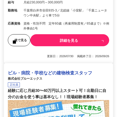
給与
月給230,000円～300,000円
勤務地
千葉県白井市谷田935-3／北総線「小室駅」「千葉ニュータ
ウン中央駅」より車で5分
応募資格
資格・性別不問 定年60歳（再雇用制度有／65歳まで）※例
外事由1号
詳細を見る
後で見る
更新日： 2026/07/30 掲載終了日： 2026/09/26
ビル・病院・学校などの建物検査スタッフ
株式会社ブルーエックス
正社員
経験に応じ月給30〜40万円以上スタート可！出勤日に自
分のお金を使う事は基本なし！！現場経験者募集！