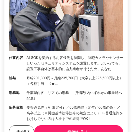
仕事内容
ALSOKを契約するお客様先を訪問し、防犯カメラやセンサー
といったセキュリティシステムを設置します。といっても、
設置工事自体は基本的に協力業者が行うため、あなた…
給与
月給201,300円～月給235,700円（大卒以上226,500円以上）
＋各種手当 《★…
勤務地
千葉県内各エリアでの勤務 （千葉県内いずれかの事業所へ
配属）
応募資格
要普通免許（AT限定可）／60歳未満（定年が60歳の為）／
高卒以上（※労働基準法等法令の規定により） ※普通免許を
お持ちでない方は入社までの取得でOK！
後で見る