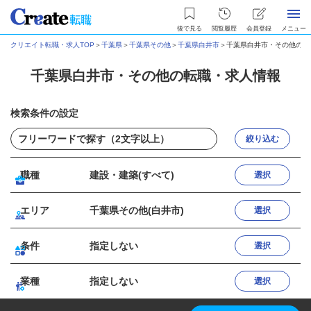
後で見る
閲覧履歴
会員登録
メニュー
クリエイト転職・求人TOP
＞
千葉県
＞
千葉県その他
＞
千葉県白井市
＞
千葉県白井市・その他の転
千葉県白井市・その他の転職・求人情報
検索条件の設定
絞り込む
職種
建設・建築(すべて)
選択
エリア
千葉県その他(白井市)
選択
条件
指定しない
選択
業種
指定しない
選択