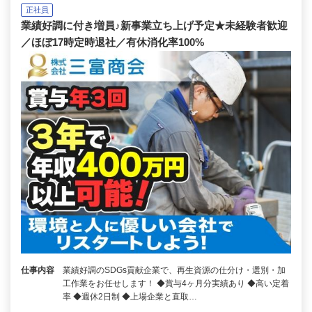
正社員
業績好調に付き増員♪新事業立ち上げ予定★未経験者歓迎
／ほぼ17時定時退社／有休消化率100%
仕事内容
業績好調のSDGs貢献企業で、再生資源の仕分け・選別・加
工作業をお任せします！ ◆賞与4ヶ月分実績あり ◆高い定着
率 ◆週休2日制 ◆上場企業と直取…