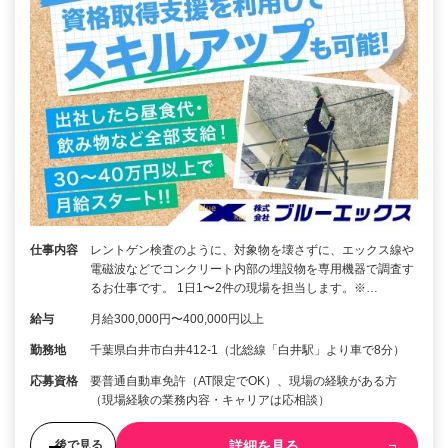
仕事内容
レントゲン検査のように、対象物を壊さずに、エックス線や
電磁波などでコンクリート内部の埋設物を専用機器で調査す
るお仕事です。 1日1〜2件の現場を担当します。※…
給与
月給300,000円〜400,000円以上
勤務地
千葉県白井市白井412-1（北総線「白井駅」より車で8分）
応募資格
要普通自動車免許（AT限定でOK）、現場の経験がある方
（現場経験の業務内容・キャリアは応相談）
詳細を見る
後で見る