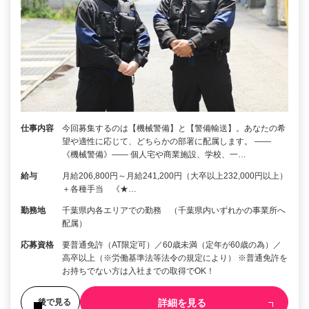
仕事内容
今回募集するのは【機械警備】と【警備輸送】。あなたの希
望や適性に応じて、どちらかの部署に配属します。 ――
《機械警備》―― 個人宅や商業施設、学校、一…
給与
月給206,800円～月給241,200円（大卒以上232,000円以上）
＋各種手当 《★…
勤務地
千葉県内各エリアでの勤務 （千葉県内いずれかの事業所へ
配属）
応募資格
要普通免許（AT限定可）／60歳未満（定年が60歳の為）／
高卒以上（※労働基準法等法令の規定により） ※普通免許を
お持ちでない方は入社までの取得でOK！
詳細を見る
後で見る