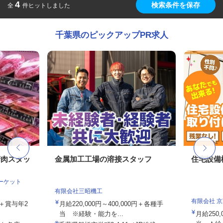
4
検索条件を保存
全
件ヒットしました
千葉県のピックアップPR求人
精肉スタッ
金属加工工場の溶接スタッフ
住宅設備
マーケット
有限会社三昭機工
有限会社 
当＋賞与年2
月給220,000円～400,000円＋各種手
当 ※経験・能力を...
月給250,