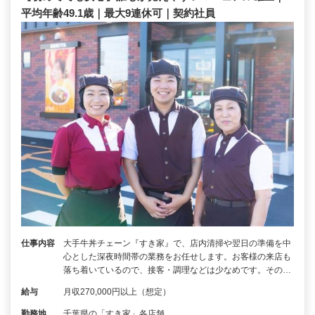
平均年齢49.1歳｜最大9連休可｜契約社員
仕事内容
大手牛丼チェーン『すき家』で、店内清掃や翌日の準備を中
心とした深夜時間帯の業務をお任せします。お客様の来店も
落ち着いているので、接客・調理などは少なめです。その…
給与
月収270,000円以上（想定）
勤務地
千葉県の「すき家」各店舗