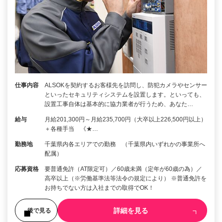
仕事内容
ALSOKを契約するお客様先を訪問し、防犯カメラやセンサー
といったセキュリティシステムを設置します。といっても、
設置工事自体は基本的に協力業者が行うため、あなた…
給与
月給201,300円～月給235,700円（大卒以上226,500円以上）
＋各種手当 《★…
勤務地
千葉県内各エリアでの勤務 （千葉県内いずれかの事業所へ
配属）
応募資格
要普通免許（AT限定可）／60歳未満（定年が60歳の為）／
高卒以上（※労働基準法等法令の規定により） ※普通免許を
お持ちでない方は入社までの取得でOK！
詳細を見る
後で見る