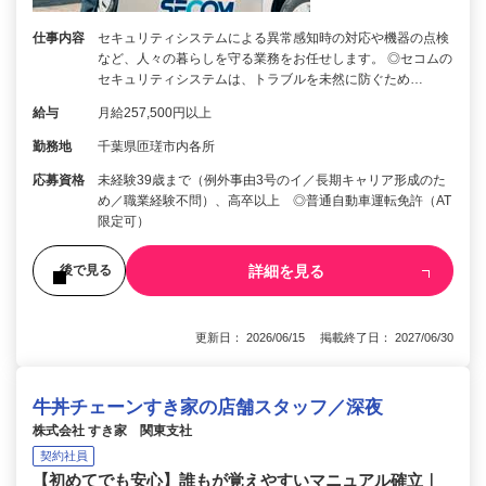
仕事内容
セキュリティシステムによる異常感知時の対応や機器の点検
など、人々の暮らしを守る業務をお任せします。 ◎セコムの
セキュリティシステムは、トラブルを未然に防ぐため…
給与
月給257,500円以上
勤務地
千葉県匝瑳市内各所
応募資格
未経験39歳まで（例外事由3号のイ／長期キャリア形成のた
め／職業経験不問）、高卒以上 ◎普通自動車運転免許（AT
限定可）
詳細を見る
後で見る
更新日： 2026/06/15 掲載終了日： 2027/06/30
牛丼チェーンすき家の店舗スタッフ／深夜
株式会社 すき家 関東支社
契約社員
【初めてでも安心】誰もが覚えやすいマニュアル確立｜