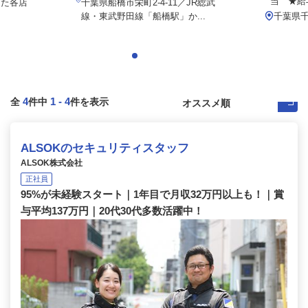
当 ★給与
した各店
千葉県船橋市栄町2-4-11／JR総武
線・東武野田線「船橋駅」か...
千葉県千
4
1
-
4
全
件中
件を表示
ALSOKのセキュリティスタッフ
ALSOK株式会社
正社員
95%が未経験スタート｜1年目で月収32万円以上も！｜賞
与平均137万円｜20代30代多数活躍中！