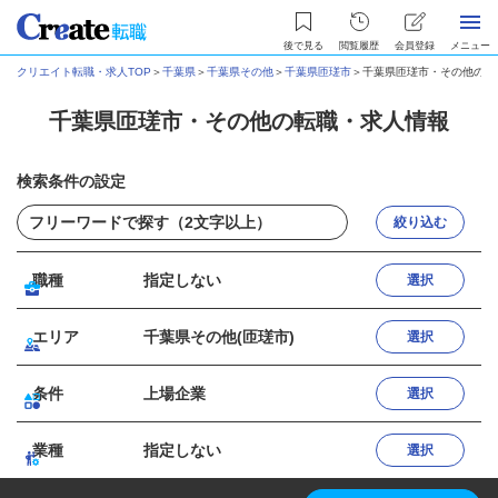
後で見る
閲覧履歴
会員登録
メニュー
クリエイト転職・求人TOP
＞
千葉県
＞
千葉県その他
＞
千葉県匝瑳市
＞
千葉県匝瑳市・その他の転
千葉県匝瑳市・その他の転職・求人情報
検索条件の設定
絞り込む
職種
指定しない
選択
エリア
千葉県その他(匝瑳市)
選択
条件
上場企業
選択
業種
指定しない
選択